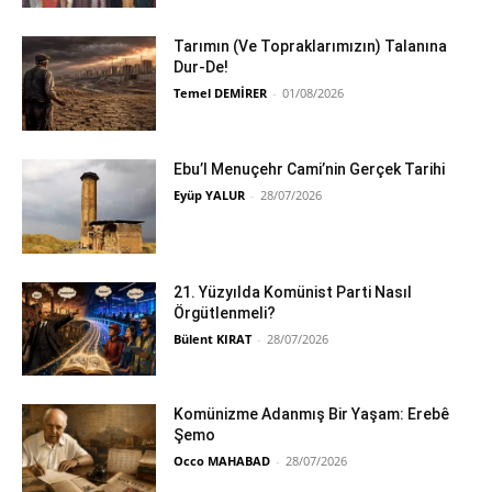
Tarımın (Ve Topraklarımızın) Talanına
Dur-De!
Temel DEMİRER
-
01/08/2026
Ebu’l Menuçehr Cami’nin Gerçek Tarihi
Eyüp YALUR
-
28/07/2026
21. Yüzyılda Komünist Parti Nasıl
Örgütlenmeli?
Bülent KIRAT
-
28/07/2026
Komünizme Adanmış Bir Yaşam: Erebê
Şemo
Occo MAHABAD
-
28/07/2026