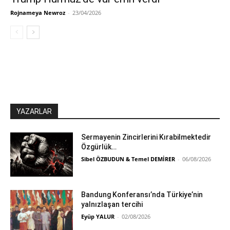
Rojnameya Newroz
-
23/04/2026
YAZARLAR
Sermayenin Zincirlerini Kırabilmektedir
Özgürlük…
Sibel ÖZBUDUN & Temel DEMİRER
-
06/08/2026
Bandung Konferansı’nda Türkiye’nin
yalnızlaşan tercihi
Eyüp YALUR
-
02/08/2026