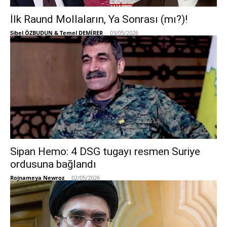
İlk Raund Mollaların, Ya Sonrası (mı?)!
Sibel ÖZBUDUN & Temel DEMİRER
-
03/05/2026
Sipan Hemo: 4 DSG tugayı resmen Suriye
ordusuna bağlandı
Rojnameya Newroz
-
02/05/2026