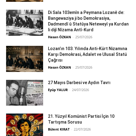
Di Sala 103emîn a Peymana Lozanê de:
Bangewaziya ji bo Demokrasiya,
Dadmendî û Statûya Neteweyî ya Kurdan
li dijî Nîzama Antî-Kurd
Hasan ÖZKAN
-
25/07/2026
Lozan’ın 103. Yılında Anti-Kürt Nizamına
Karşı Demokrasi, Adalet ve Ulusal Statü
Çağrısı
Hasan ÖZKAN
-
25/07/2026
27 Mayıs Darbesi ve Aydın Tavrı
Eyüp YALUR
-
24/07/2026
21. Yüzyıl Komünist Partisi İçin 10
Tartışma Sorusu
Bülent KIRAT
-
22/07/2026