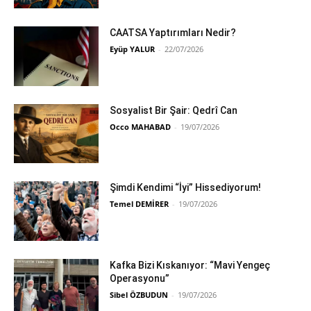
CAATSA Yaptırımları Nedir?
Eyüp YALUR
-
22/07/2026
Sosyalist Bir Şair: Qedrî Can
Occo MAHABAD
-
19/07/2026
Şimdi Kendimi “İyi” Hissediyorum!
Temel DEMİRER
-
19/07/2026
Kafka Bizi Kıskanıyor: “Mavi Yengeç
Operasyonu”
Sibel ÖZBUDUN
-
19/07/2026