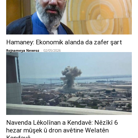
Hamaney: Ekonomik alanda da zafer şart
Rojnameya Newroz
-
02/05/2026
Navenda Lêkolînan a Kendavê: Nêzîkî 6
hezar mûşek û dron avêtine Welatên