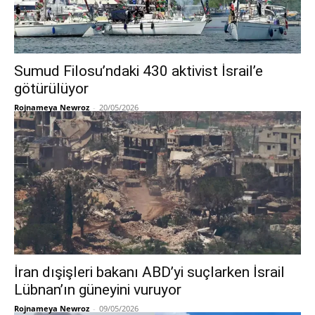
Sumud Filosu’ndaki 430 aktivist İsrail’e
götürülüyor
Rojnameya Newroz
-
20/05/2026
İran dışişleri bakanı ABD’yi suçlarken İsrail
Lübnan’ın güneyini vuruyor
Rojnameya Newroz
-
09/05/2026