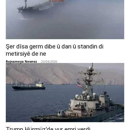
Şer dîsa germ dibe û dan û standin di
metirsiyê de ne
Rojnameya Newroz
-
23/04/2026
Trump Hürmüz’de vur emri verdi