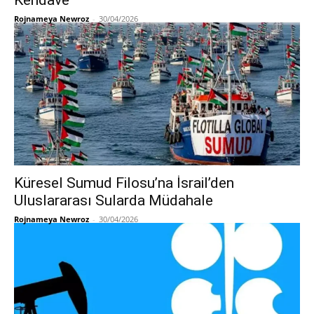
Kendavê
Rojnameya Newroz
-
30/04/2026
Küresel Sumud Filosu’na İsrail’den
Uluslararası Sularda Müdahale
Rojnameya Newroz
-
30/04/2026