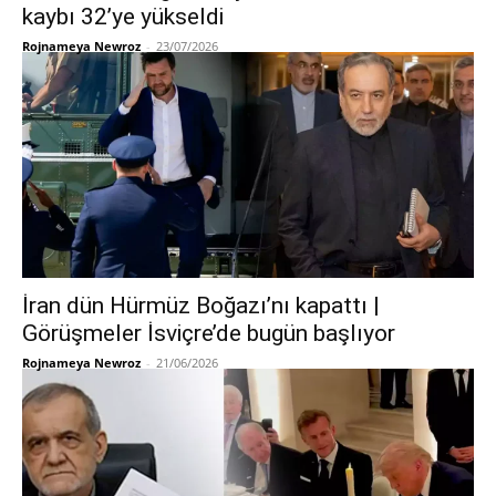
kaybı 32’ye yükseldi
Rojnameya Newroz
-
23/07/2026
İran dün Hürmüz Boğazı’nı kapattı |
Görüşmeler İsviçre’de bugün başlıyor
Rojnameya Newroz
-
21/06/2026