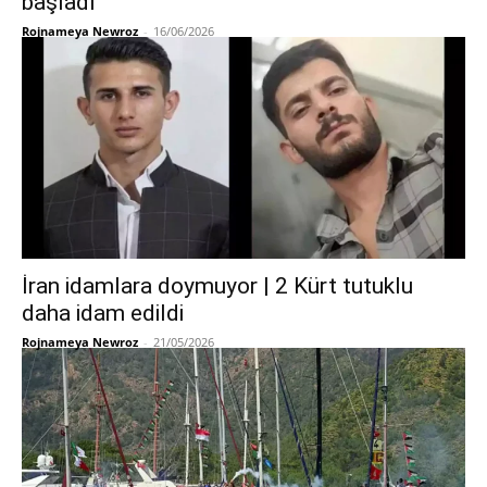
başladı
Rojnameya Newroz
-
16/06/2026
İran idamlara doymuyor | 2 Kürt tutuklu
daha idam edildi
Rojnameya Newroz
-
21/05/2026