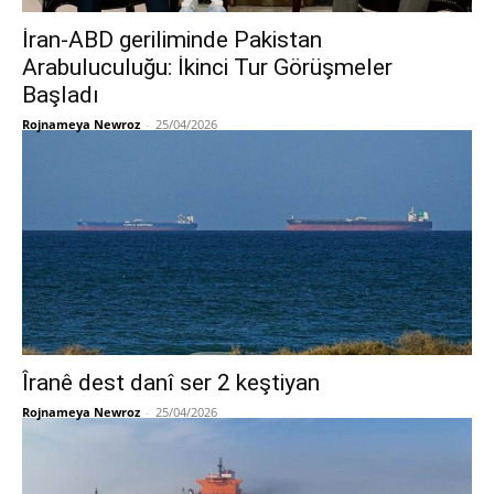
İran-ABD geriliminde Pakistan
Arabuluculuğu: İkinci Tur Görüşmeler
Başladı
Rojnameya Newroz
-
25/04/2026
Îranê dest danî ser 2 keştiyan
Rojnameya Newroz
-
25/04/2026