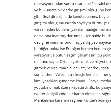
operasyonundan sonra ısrarla bir “paralel dev
ve hükümete bir darbe girişimi olduğunu kend
gibi. Gezi direnişini de kendi tabanına böyle 
girişimi olduğunu ısrarla söyleyip durmuştu.
varsa neden bunların yakalanmadığını sorm
derse ona inanmış durumda. Her halde bu d
dediğine inanma, onun hiç yanlış yapmayacağ
bir diğer nokta ise Erdoğan hemen hemen girdi
yaratıyor ve bütün seçim çalışmasını bu poli
de bunu yaptı. Ortada yolsuzluk ve rüşvet o
gitmek yerine; “paralel devlet”, “darbe”, “çöz
sonlandırdı. Ve asıl bu süreçte kendisini her 
kimi yasakları gündeme koydu. Sosyal medya üz
youtube olmak üzere kapattırdı. Biz bu yazı
twitter ile ilgili ciddi bir kararı olmasına ra
Mahkemesi kararına rağmen twitter’ı açmayan 