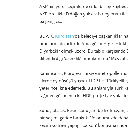
AKP’nin yerel seçimlerde ciddi bir oy kaybede
AKP özellikle Erdoğan yüksek bir oy oranı ile
başlangıcı…
BDP, K.
Kürdistan
’da belediye başkanlıklarına
oranlarını da arttırdı. Ama görmek gerekir ki
Diyarbekir olmak üzere. Bu tablo karşısında 
dillendirdiği ‘özerklik’ mümkün mü? Mevcu
Kanımca HDP projesi Türkiye metropollerin
illerde oy düşüşü yaşadı. HDP ile “Türkiyelil
yeterince ikna edemedi. Bu anlamıyla Türk k
rağmen görünen o ki, HDP projesiyle yola de
Sonuç olarak; kesin sonuçları belli olmayan, o
bir seçimi geride bıraktık. Ve önümüzde daha
seçim sonrası yaptığı ‘balkon’ konuşmasında