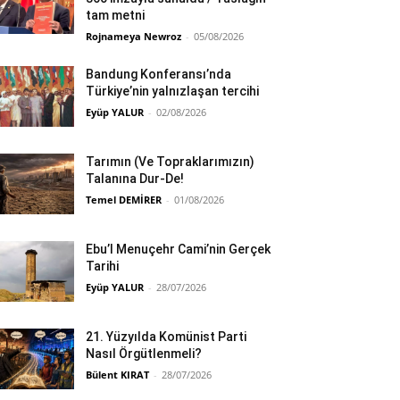
tam metni
Rojnameya Newroz
-
05/08/2026
Bandung Konferansı’nda
Türkiye’nin yalnızlaşan tercihi
Eyüp YALUR
-
02/08/2026
Tarımın (Ve Topraklarımızın)
Talanına Dur-De!
Temel DEMİRER
-
01/08/2026
Ebu’l Menuçehr Cami’nin Gerçek
Tarihi
Eyüp YALUR
-
28/07/2026
21. Yüzyılda Komünist Parti
Nasıl Örgütlenmeli?
Bülent KIRAT
-
28/07/2026