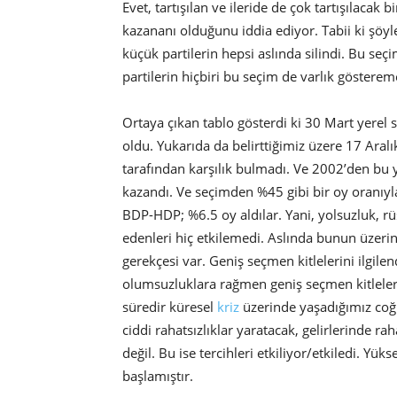
Evet, tartışılan ve ileride de çok tartışılacak
kazananı olduğunu iddia ediyor. Tabii ki şöyle
küçük partilerin hepsi aslında silindi. Bu seçi
partilerin hiçbiri bu seçim de varlık gösterem
Ortaya çıkan tablo gösterdi ki 30 Mart yerel 
oldu. Yukarıda da belirttiğimiz üzere 17 Ara
tarafından karşılık bulmadı. Ve 2002’den bu 
kazandı. Ve seçimden %45 gibi bir oy oranıyla
BDP-HDP; %6.5 oy aldılar. Yani, yolsuzluk, rü
edenleri hiç etkilemedi. Aslında bunun üzer
gerekçesi var. Geniş seçmen kitlelerini ilgi
olumsuzluklara rağmen geniş seçmen kitleler
süredir küresel
kriz
üzerinde yaşadığımız coğr
ciddi rahatsızlıklar yaratacak, gelirlerinde r
değil. Bu ise tercihleri etkiliyor/etkiledi. Y
başlamıştır.