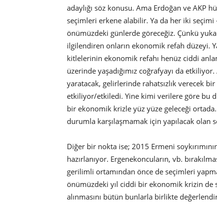
adaylığı söz konusu. Ama Erdoğan ve AKP hük
seçimleri erkene alabilir. Ya da her iki seçim
önümüzdeki günlerde göreceğiz. Çünkü yukarıd
ilgilendiren onların ekonomik refah düzeyi
kitlelerinin ekonomik refahı henüz ciddi anla
üzerinde yaşadığımız coğrafyayı da etkiliyor.
yaratacak, gelirlerinde rahatsızlık verecek bir
etkiliyor/etkiledi. Yine kimi verilere göre 
bir ekonomik krizle yüz yüze geleceği ortad
durumla karşılaşmamak için yapılacak olan seç
Diğer bir nokta ise; 2015 Ermeni soykırımını
hazırlanıyor. Ergenekoncuların, vb. bırakılm
gerilimli ortamından önce de seçimleri yapm
önümüzdeki yıl ciddi bir ekonomik krizin de 
alınmasını bütün bunlarla birlikte değerlend