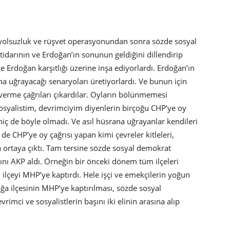
k yolsuzluk ve rüşvet operasyonundan sonra sözde sosyal
idarının ve Erdoğan’ın sonunun geldiğini dillendirip
e Erdoğan karşıtlığı üzerine inşa ediyorlardı. Erdoğan’ın
a uğrayacağı senaryoları üretiyorlardı. Ve bunun için
verme çağrıları çıkardılar. Oyların bölünmemesi
osyalistim, devrimciyim diyenlerin birçoğu CHP’ye oy
iç de böyle olmadı. Ve asıl hüsrana uğrayanlar kendileri
e CHP’ye oy çağrısı yapan kimi çevreler kitleleri,
 ortaya çıktı. Tam tersine sözde sosyal demokrat
ını AKP aldı. Örneğin bir önceki dönem tüm ilçeleri
 ilçeyi MHP’ye kaptırdı. Hele işçi ve emekçilerin yoğun
iağa ilçesinin MHP’ye kaptırılması, sözde sosyal
imci ve sosyalistlerin başını iki elinin arasına alıp