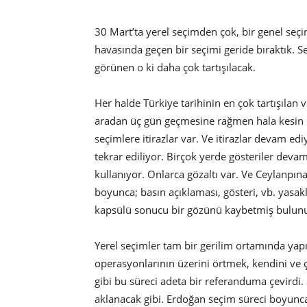
30 Mart’ta yerel seçimden çok, bir genel se
havasında geçen bir seçimi geride bıraktık. 
görünen o ki daha çok tartışılacak.
Her halde Türkiye tarihinin en çok tartışılan v
aradan üç gün geçmesine rağmen hala kesin son
seçimlere itirazlar var. Ve itirazlar devam edi
tekrar ediliyor. Birçok yerde gösteriler deva
kullanıyor. Onlarca gözaltı var. Ve Ceylanpı
boyunca; basın açıklaması, gösteri, vb. yasak
kapsülü sonucu bir gözünü kaybetmiş bulunuy
Yerel seçimler tam bir gerilim ortamında yapı
operasyonlarının üzerini örtmek, kendini ve ç
gibi bu süreci adeta bir referanduma çevirdi
aklanacak gibi. Erdoğan seçim süreci boyunca,