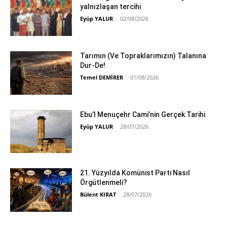
yalnızlaşan tercihi
Eyüp YALUR
-
02/08/2026
Tarımın (Ve Topraklarımızın) Talanına
Dur-De!
Temel DEMİRER
-
01/08/2026
Ebu’l Menuçehr Cami’nin Gerçek Tarihi
Eyüp YALUR
-
28/07/2026
21. Yüzyılda Komünist Parti Nasıl
Örgütlenmeli?
Bülent KIRAT
-
28/07/2026