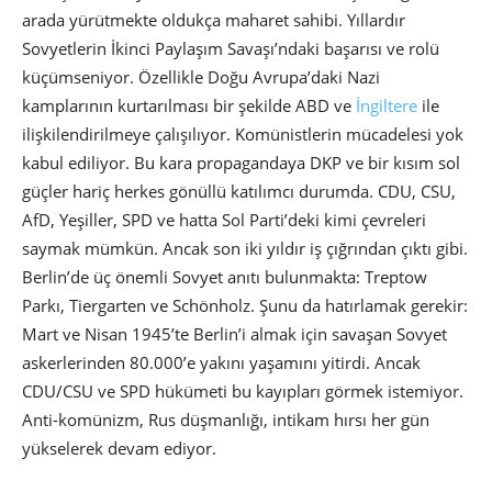
arada yürütmekte oldukça maharet sahibi. Yıllardır
Sovyetlerin İkinci Paylaşım Savaşı’ndaki başarısı ve rolü
küçümseniyor. Özellikle Doğu Avrupa’daki Nazi
kamplarının kurtarılması bir şekilde ABD ve
İngiltere
ile
ilişkilendirilmeye çalışılıyor. Komünistlerin mücadelesi yok
kabul ediliyor. Bu kara propagandaya DKP ve bir kısım sol
güçler hariç herkes gönüllü katılımcı durumda. CDU, CSU,
AfD, Yeşiller, SPD ve hatta Sol Parti’deki kimi çevreleri
saymak mümkün. Ancak son iki yıldır iş çığrından çıktı gibi.
Berlin’de üç önemli Sovyet anıtı bulunmakta: Treptow
Parkı, Tiergarten ve Schönholz. Şunu da hatırlamak gerekir:
Mart ve Nisan 1945’te Berlin’i almak için savaşan Sovyet
askerlerinden 80.000’e yakını yaşamını yitirdi. Ancak
CDU/CSU ve SPD hükümeti bu kayıpları görmek istemiyor.
Anti-komünizm, Rus düşmanlığı, intikam hırsı her gün
yükselerek devam ediyor.