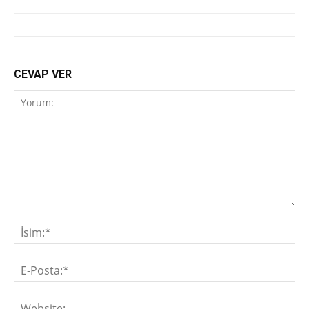
CEVAP VER
Yorum:
İsi
E-
Pos
We