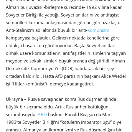
Alman burjuvazisi -birleşme sürecinde- 1992 yılına kadar
Sovyetler Birliği ile yaptığı, Sovyet anıtlarını ve antifaşist
sembolleri koruma anlaşmasından gün be gün uzaklaştı.
Anti-Stalinizm adı altında büyük bir anti-
komünizm
kampanyası başlatıldı. Gelinen noktada kendilerine göre
oldukça başarılı da görünüyorlar. Başta Sovyet anıtları
olmak üzere komünistlerin, antifaşistlerin isimlerini taşıyan
meydan ve sokak isimleri büyük oranda değiştirildi. Alman
Demokratik Cumhuriyeti’ni (DDR) hatırlatacak her şey
ortadan kaldırıldı. Hatta AfD partisinin başkanı Alice Wiedel
işi “Hitler komünist”ti demeye kadar getirdi.
Ukrayna – Rusya savaşından sonra Rus düşmanlığında
büyük bir sıçrama oldu. Artık Ruslar her kötülüğün
sorumlusuydu.
ABD
başkanı Ronald Reagan da Mart
1983’te Sovyetler Birliği’ni “kötülerin imparatorluğu” diye
anmıştı. Almanya antikomünizmi ve Rus düşmanlığını bir