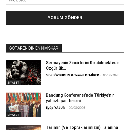
GOTARÊN DIN ÊN NIVÎSKAR
Sermayenin Zincirlerini Kırabilmektedir
Özgürlük…
Sibel ÖZBUDUN & Temel DEMİRER
-
06/08/2026
SİYASET
Bandung Konferansı’nda Türkiye’nin
yalnızlaşan tercihi
Eyüp YALUR
-
02/08/2026
SİYASET
Tarımın (Ve Topraklarımızın) Talanına