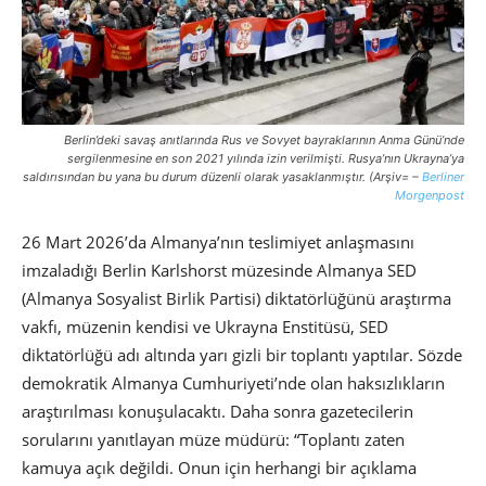
Berlin’deki savaş anıtlarında Rus ve Sovyet bayraklarının Anma Günü’nde
sergilenmesine en son 2021 yılında izin verilmişti. Rusya’nın Ukrayna’ya
saldırısından bu yana bu durum düzenli olarak yasaklanmıştır. (Arşiv= –
Berliner
Morgenpost
26 Mart 2026’da Almanya’nın teslimiyet anlaşmasını
imzaladığı Berlin Karlshorst müzesinde Almanya SED
(Almanya Sosyalist Birlik Partisi) diktatörlüğünü araştırma
vakfı, müzenin kendisi ve Ukrayna Enstitüsü, SED
diktatörlüğü adı altında yarı gizli bir toplantı yaptılar. Sözde
demokratik Almanya Cumhuriyeti’nde olan haksızlıkların
araştırılması konuşulacaktı. Daha sonra gazetecilerin
sorularını yanıtlayan müze müdürü: “Toplantı zaten
kamuya açık değildi. Onun için herhangi bir açıklama