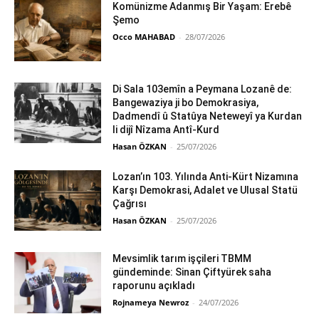
Komünizme Adanmış Bir Yaşam: Erebê
Şemo
Occo MAHABAD
-
28/07/2026
Di Sala 103emîn a Peymana Lozanê de:
Bangewaziya ji bo Demokrasiya,
Dadmendî û Statûya Neteweyî ya Kurdan
li dijî Nîzama Antî-Kurd
Hasan ÖZKAN
-
25/07/2026
Lozan’ın 103. Yılında Anti-Kürt Nizamına
Karşı Demokrasi, Adalet ve Ulusal Statü
Çağrısı
Hasan ÖZKAN
-
25/07/2026
Mevsimlik tarım işçileri TBMM
gündeminde: Sinan Çiftyürek saha
raporunu açıkladı
Rojnameya Newroz
-
24/07/2026