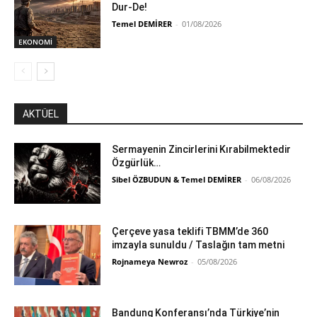
Dur-De!
Temel DEMİRER
-
01/08/2026
EKONOMİ
AKTÜEL
Sermayenin Zincirlerini Kırabilmektedir
Özgürlük…
Sibel ÖZBUDUN & Temel DEMİRER
-
06/08/2026
Çerçeve yasa teklifi TBMM’de 360
imzayla sunuldu / Taslağın tam metni
Rojnameya Newroz
-
05/08/2026
Bandung Konferansı’nda Türkiye’nin