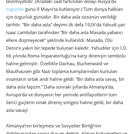
teslimiyetidir. (Aradaki saat farkından dolayı Rusya’da
özgürlük
günü 9 Mayıs’ta kutlanıyor.) Tüm dünya halkları
için özgürlük günüdür. Bir daha asla sözünün verildiği
tarihtir. “Bir daha asla” deyimi ilk defa 1926’da Yahudi şair
Isaac Lambdan tarafından “Bir daha asla Masada yabancı
ellere düşmeyecek” şeklinde kullanıldı. Masada, Ölü
Deniz’e yakın bir tepede bulunan kaledir. Yahudiler için İ.Ö.
66 yılında Roma İmparatorluğu’na karşı direnişin sembolü
haline gelmiştir. Özellikle Dachau, Buchenwald ve
Mauthausen gibi Nazi toplama kamplarından kurtulan
insanların ortak andı haline geldi: “Bir daha asla savaş, bir
daha asla faşizm.” Daha sonraki yıllarda Almanya’da,
Avrupa’da ve dünyanın her yerinde antifaşistlerin tüm
ilerici güçlerin ortak direniş simgesi haline geldi, bir daha
asla savaş!
Almanya’nın birleşmesi ve Sovyetler Birliği’nin
dağılmasından sonra durum değişti. Alman hükümetleri ve