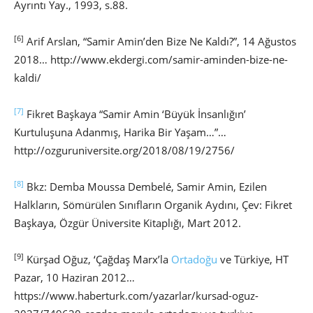
Ayrıntı Yay., 1993, s.88.
[6]
Arif Arslan, “Samir Amin’den Bize Ne Kaldı?”, 14 Ağustos
2018… http://www.ekdergi.com/samir-aminden-bize-ne-
kaldi/
[7]
Fikret Başkaya “Samir Amin ‘Büyük İnsanlığın’
Kurtuluşuna Adanmış, Harika Bir Yaşam…”…
http://ozguruniversite.org/2018/08/19/2756/
[8]
Bkz: Demba Moussa Dembelé, Samir Amin, Ezilen
Halkların, Sömürülen Sınıfların Organik Aydını, Çev: Fikret
Başkaya, Özgür Üniversite Kitaplığı, Mart 2012.
[9]
Kürşad Oğuz, ‘Çağdaş Marx’la
Ortadoğu
ve Türkiye, HT
Pazar, 10 Haziran 2012…
https://www.haberturk.com/yazarlar/kursad-oguz-