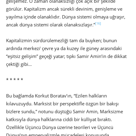
gelişemez. O zaman olanaksızlığı çok açık bir şekilde
görülür. Kapitalizm ancak sürekli devinim, genişleme ve
yayılma içinde olanaklıdır. Dünya sistemi olmaya uğraşır,
[16]
ancak dünya sistemi olarak olanaksızlaşır.”
Kapitalizmin sürdürülemezliği tam da buyken; bunun
ardında merkez/ çevre ya da kuzey ile güney arasındaki
“eşitsiz gelişim” geçeği yatar; tıpkı Samir Amin’in de dikkat
çektiği gibi…
* * * * *
Bu bağlamda Korkut Boratav’ın, “Ezilen halkların
kılavuzuydu. Marksist bir perspektifle özgün bir bakışı
bizlere sundu,” notunu düştüğü Samir Amin, Marksizme
katkısıyla dünya halklarına ciddi bir külliyat bıraktı.
Özellikle Üçüncü Dünya üzerine teorileri ve Üçüncü
Dünya’nın emperyalizmle mücadelesi konusunda