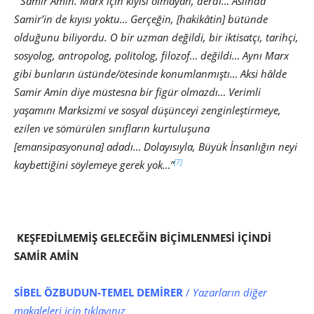
“Samir Amin. Marx için kıyısı olmayan, derdi… Aslında
Samir’in de kıyısı yoktu… Gerçeğin, [hakikâtin] bütünde
olduğunu biliyordu. O bir uzman değildi, bir iktisatçı, tarihçi,
sosyolog, antropolog, politolog, filozof… değildi… Aynı Marx
gibi bunların üstünde/ötesinde konumlanmıştı… Aksi hâlde
Samir Amin diye müstesna bir figür olmazdı… Verimli
yaşamını Marksizmi ve sosyal düşünceyi zenginleştirmeye,
ezilen ve sömürülen sınıfların kurtuluşuna
[emansipasyonuna] adadı… Dolayısıyla, Büyük İnsanlığın neyi
[7]
kaybettiğini söylemeye gerek yok…”
KEŞFEDİLMEMİŞ GELECEĞİN BİÇİMLENMESİ İÇİNDİ
SAMİR AMİN
SİBEL ÖZBUDUN-TEMEL DEMİRER
/
Yazarların diğer
makaleleri için tıklayınız