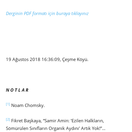
Derginin PDF formatı için buraya tıklayınız
19 Ağustos 2018 16:36:09, Çeşme Köyü.
N O T L A R
[1]
Noam Chomsky.
[2]
Fikret Başkaya, “Samir Amin: ‘Ezilen Halkların,
Sömürülen Sınıfların Organik Aydını’ Artık Yok!”…