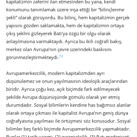
kapitalizmin zaferini ilan etmesinden bu yana, kendi
konumunu tanımlamak üzere inşa ettiği bir “bilinçlenme
şekli” olarak görüyordu. Bu bilinç, hem kapitalizmin gerçek
yapısını gözden saklamakta, hem de kapitalizmin ortaya
çıkış şeklini gizleyerek Batı’ya özgü bir olgu olarak
anlaşılmasına varmaktaydı. Ayrıca bu ikili coğrafi bakış,
merkez olan Avrupa’nın çevre üzerindeki baskısını
[5]
görünmezleştirmekteydi.
Avrupamerkezcilik, modern kapitalizmden ayrı
düşünülemez ve onun yayılmasının ideolojik araçlarından
biridir. Ayrıca çoğu kez, açık biçimde fark edilmeyecek
şekilde Avrupa düşünüşünde gömülü olarak yer etmiş
durumdadır. Sosyal bilimlerin kendine has bağımsız alanlar
olarak ortaya çıkması ile kapitalist Avrupa’nın geniş dünya
coğrafyasına yayılması ile örtüşmesi söz konusudur. Sosyal
bilimler beş farklı biçimde Avrupamerkezcilik yapmaktadır.
Bunlar (1) tarih yazımı, (2) evrenselcilik, (3) Batı medeniyeti,