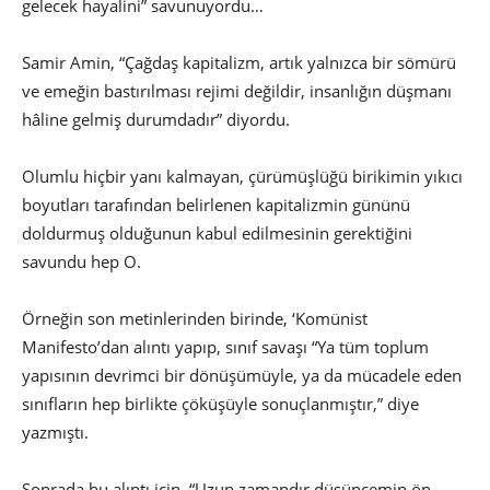
gelecek hayalini” savunuyordu…
Samir Amin, “Çağdaş kapitalizm, artık yalnızca bir sömürü
ve emeğin bastırılması rejimi değildir, insanlığın düşmanı
hâline gelmiş durumdadır” diyordu.
Olumlu hiçbir yanı kalmayan, çürümüşlüğü birikimin yıkıcı
boyutları tarafından belirlenen kapitalizmin gününü
doldurmuş olduğunun kabul edilmesinin gerektiğini
savundu hep O.
Örneğin son metinlerinden birinde, ‘Komünist
Manifesto’dan alıntı yapıp, sınıf savaşı “Ya tüm toplum
yapısının devrimci bir dönüşümüyle, ya da mücadele eden
sınıfların hep birlikte çöküşüyle sonuçlanmıştır,” diye
yazmıştı.
Sonrada bu alıntı için, “Uzun zamandır düşüncemin ön