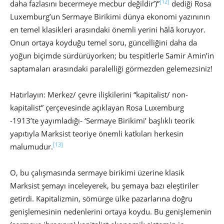
[12]
daha fazlasını becermeye mecbur değildir’)”
dediği Rosa
Luxemburg’un Sermaye Birikimi dünya ekonomi yazınının
en temel klasikleri arasındaki önemli yerini hâlâ koruyor.
Onun ortaya koyduğu temel soru, güncelliğini daha da
yoğun biçimde sürdürüyorken; bu tespitlerle Samir Amin’in
saptamaları arasındaki paralelliği görmezden gelemezsiniz!
Hatırlayın: Merkez/ çevre ilişkilerini “kapitalist/ non-
kapitalist” çerçevesinde açıklayan Rosa Luxemburg
-1913’te yayımladığı- ‘Sermaye Birikimi’ başlıklı teorik
yapıtıyla Marksist teoriye önemli katkıları herkesin
[13]
malumudur.
O, bu çalışmasında sermaye birikimi üzerine klasik
Marksist şemayı inceleyerek, bu şemaya bazı eleştiriler
getirdi. Kapitalizmin, sömürge ülke pazarlarına doğru
genişlemesinin nedenlerini ortaya koydu. Bu genişlemenin