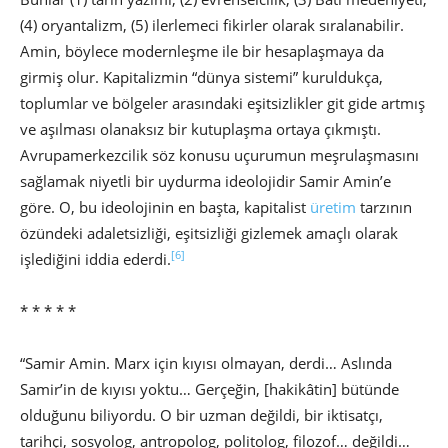
(4) oryantalizm, (5) ilerlemeci fikirler olarak sıralanabilir.
Amin, böylece modernleşme ile bir hesaplaşmaya da
girmiş olur. Kapitalizmin “dünya sistemi” kuruldukça,
toplumlar ve bölgeler arasındaki eşitsizlikler git gide artmış
ve aşılması olanaksız bir kutuplaşma ortaya çıkmıştı.
Avrupamerkezcilik söz konusu uçurumun meşrulaşmasını
sağlamak niyetli bir uydurma ideolojidir Samir Amin’e
göre. O, bu ideolojinin en başta, kapitalist
üretim
tarzının
özündeki adaletsizliği, eşitsizliği gizlemek amaçlı olarak
[6]
işlediğini iddia ederdi.
* * * * *
“Samir Amin. Marx için kıyısı olmayan, derdi… Aslında
Samir’in de kıyısı yoktu… Gerçeğin, [hakikâtin] bütünde
olduğunu biliyordu. O bir uzman değildi, bir iktisatçı,
tarihçi, sosyolog, antropolog, politolog, filozof… değildi…