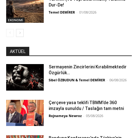
Dur-De!
Temel DEMİRER
-
01/08/2026
EKONOMİ
AKTÜEL
Sermayenin Zincirlerini Kırabilmektedir
Özgürlük…
Sibel ÖZBUDUN & Temel DEMİRER
-
06/08/2026
Çerçeve yasa teklifi TBMM’de 360
imzayla sunuldu / Taslağın tam metni
Rojnameya Newroz
-
05/08/2026