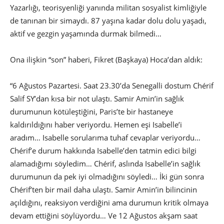
Yazarlığı, teorisyenliği yanında militan sosyalist kimliğiyle
de tanınan bir simaydı. 87 yaşına kadar dolu dolu yaşadı,
aktif ve gezgin yaşamında durmak bilmedi…
Ona ilişkin “son” haberi, Fikret (Başkaya) Hoca’dan aldık:
“6 Ağustos Pazartesi. Saat 23.30’da Senegalli dostum Chérif
Salif SY’dan kısa bir not ulaştı. Samir Amin’in sağlık
durumunun kötüleştiğini, Paris’te bir hastaneye
kaldırıldığını haber veriyordu. Hemen eşi Isabelle’i
aradım… Isabelle sorularıma tuhaf cevaplar veriyordu…
Chérif’e durum hakkında Isabelle’den tatmin edici bilgi
alamadığımı söyledim… Chérif, aslında Isabelle’in sağlık
durumunun da pek iyi olmadığını söyledi… İki gün sonra
Chérif’ten bir mail daha ulaştı. Samir Amin’in bilincinin
açıldığını, reaksiyon verdiğini ama durumun kritik olmaya
devam ettiğini söylüyordu… Ve 12 Ağustos akşam saat