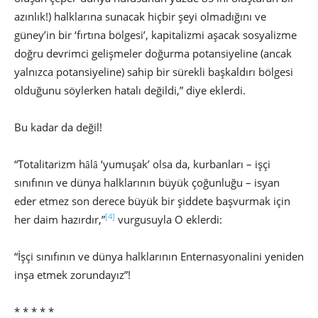
azınlık!) halklarına sunacak hiçbir şeyi olmadığını ve
güney’in bir ‘fırtına bölgesi’, kapitalizmi aşacak sosyalizme
doğru devrimci gelişmeler doğurma potansiyeline (ancak
yalnızca potansiyeline) sahip bir sürekli başkaldırı bölgesi
olduğunu söylerken hatalı değildi,” diye eklerdi.
Bu kadar da değil!
“Totalitarizm hȃlȃ ‘yumuşak’ olsa da, kurbanları – işçi
sınıfının ve dünya halklarının büyük çoğunluğu – isyan
eder etmez son derece büyük bir şiddete başvurmak için
[4]
her daim hazırdır,”
vurgusuyla O eklerdi:
“İşçi sınıfının ve dünya halklarının Enternasyonalini yeniden
inşa etmek zorundayız”!
* * * * *