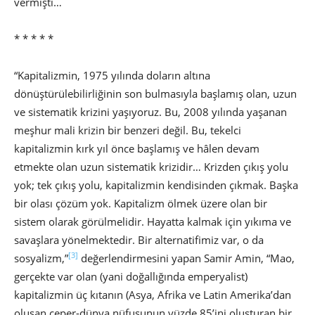
vermişti…
* * * * *
“Kapitalizmin, 1975 yılında doların altına
dönüştürülebilirliğinin son bulmasıyla başlamış olan, uzun
ve sistematik krizini yaşıyoruz. Bu, 2008 yılında yaşanan
meşhur mali krizin bir benzeri değil. Bu, tekelci
kapitalizmin kırk yıl önce başlamış ve hâlen devam
etmekte olan uzun sistematik krizidir… Krizden çıkış yolu
yok; tek çıkış yolu, kapitalizmin kendisinden çıkmak. Başka
bir olası çözüm yok. Kapitalizm ölmek üzere olan bir
sistem olarak görülmelidir. Hayatta kalmak için yıkıma ve
savaşlara yönelmektedir. Bir alternatifimiz var, o da
[3]
sosyalizm,”
değerlendirmesini yapan Samir Amin, “Mao,
gerçekte var olan (yani doğallığında emperyalist)
kapitalizmin üç kıtanın (Asya, Afrika ve Latin Amerika’dan
oluşan çeper-dünya nüfusunun yüzde 85’ini oluşturan bir