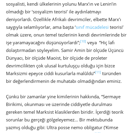
sosyalisti, kendi ülkelerinin yolunu Marx’ın ve Lenin’in
olmadığı bir ‘sosyalizm teorisi’ ile aydınlatmayı
deniyorlardı. Özellikle Afrikalı devrimciler, elbette Marx’ı
saygıyla selamlıyorlar, ama başta ‘
sınıf mücadelesi
teorisi’
olmak üzere, onun temel tezlerinin kendi devrimlerinde bir
[10]
işe yaramayacağını düşünüyorlardı”;
veya “Hiç lafı
dolaştırmadan söyleyelim. Samir Amin bir ölçüde Üçüncü
Dünyacı, bir ölçüde Maoist, bir ölçüde de proleter
devrimcilikten çok ulusal kurtuluşçu olduğu için bizce
[11]
Marksizmi epeyce ciddi kusurlarla malûldü”
türünden
bir değerlendirmenin de muhatabı olmadığından eminiz.
Çünkü bir zamanlar yine kimilerinin hakkında, “Sermaye
Birikimi, okunması ve üzerinde ciddiyetle durulması
gereken temel Marksist klasiklerden biridir. İçerdiği teorik
sorunlar bu gerçeği gölgeleyemez… Bir mektubunda
yazmış olduğu gibi: Ultra posse nemo obligatur (‘Kimse