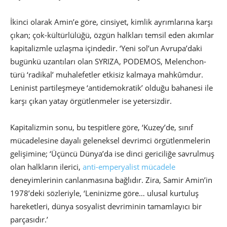
İkinci olarak Amin’e göre, cinsiyet, kimlik ayrımlarına karşı
çıkan; çok-kültürlülüğü, özgün halkları temsil eden akımlar
kapitalizmle uzlaşma içindedir. ‘Yeni sol’un Avrupa’daki
bugünkü uzantıları olan SYRIZA, PODEMOS, Melenchon-
türü ‘radikal’ muhalefetler etkisiz kalmaya mahkûmdur.
Leninist partileşmeye ‘antidemokratik’ olduğu bahanesi ile
karşı çıkan yatay örgütlenmeler ise yetersizdir.
Kapitalizmin sonu, bu tespitlere göre, ‘Kuzey’de, sınıf
mücadelesine dayalı geleneksel devrimci örgütlenmelerin
gelişimine; ‘Üçüncü Dünya’da ise dinci gericiliğe savrulmuş
olan halkların ilerici,
anti-emperyalist mücadele
deneyimlerinin canlanmasına bağlıdır. Zira, Samir Amin’in
1978’deki sözleriyle, ‘Leninizme göre… ulusal kurtuluş
hareketleri, dünya sosyalist devriminin tamamlayıcı bir
parçasıdır.’