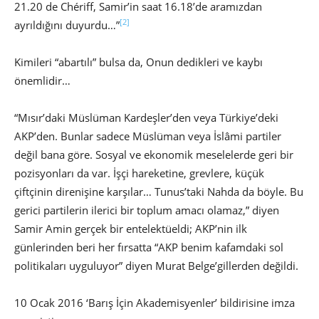
21.20 de Chériff, Samir’in saat 16.18’de aramızdan
[2]
ayrıldığını duyurdu…”
Kimileri “abartılı” bulsa da, Onun dedikleri ve kaybı
önemlidir…
“Mısır’daki Müslüman Kardeşler’den veya Türkiye’deki
AKP’den. Bunlar sadece Müslüman veya İslâmi partiler
değil bana göre. Sosyal ve ekonomik meselelerde geri bir
pozisyonları da var. İşçi hareketine, grevlere, küçük
çiftçinin direnişine karşılar… Tunus’taki Nahda da böyle. Bu
gerici partilerin ilerici bir toplum amacı olamaz,” diyen
Samir Amin gerçek bir entelektüeldi; AKP’nin ilk
günlerinden beri her fırsatta “AKP benim kafamdaki sol
politikaları uyguluyor” diyen Murat Belge’gillerden değildi.
10 Ocak 2016 ‘Barış İçin Akademisyenler’ bildirisine imza