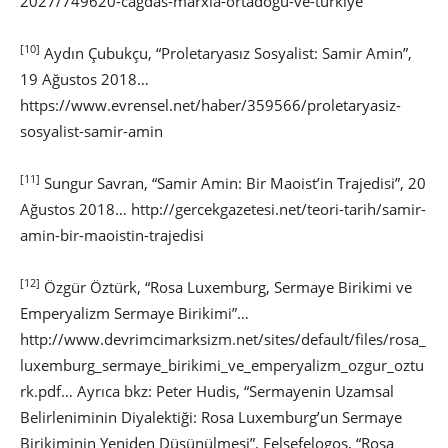
2027/749620-cagdas-marxla-ortadogu-ve-turkiye
[10]
Aydın Çubukçu, “Proletaryasız Sosyalist: Samir Amin”,
19 Ağustos 2018…
https://www.evrensel.net/haber/359566/proletaryasiz-
sosyalist-samir-amin
[11]
Sungur Savran, “Samir Amin: Bir Maoist’in Trajedisi”, 20
Ağustos 2018… http://gercekgazetesi.net/teori-tarih/samir-
amin-bir-maoistin-trajedisi
[12]
Özgür Öztürk, “Rosa Luxemburg, Sermaye Birikimi ve
Emperyalizm Sermaye Birikimi”…
http://www.devrimcimarksizm.net/sites/default/files/rosa_
luxemburg_sermaye_birikimi_ve_emperyalizm_ozgur_oztu
rk.pdf… Ayrıca bkz: Peter Hudis, “Sermayenin Uzamsal
Belirleniminin Diyalektiği: Rosa Luxemburg’un Sermaye
Birikiminin Yeniden Düşünülmesi”, Felsefelogos, “Rosa