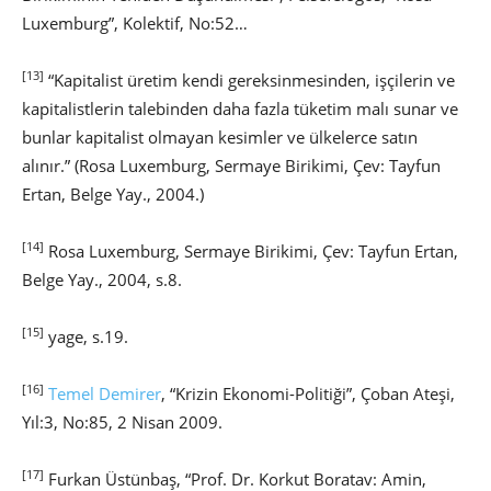
Luxemburg”, Kolektif, No:52…
[13]
“Kapitalist üretim kendi gereksinmesinden, işçilerin ve
kapitalistlerin talebinden daha fazla tüketim malı sunar ve
bunlar kapitalist olmayan kesimler ve ülkelerce satın
alınır.” (Rosa Luxemburg, Sermaye Birikimi, Çev: Tayfun
Ertan, Belge Yay., 2004.)
[14]
Rosa Luxemburg, Sermaye Birikimi, Çev: Tayfun Ertan,
Belge Yay., 2004, s.8.
[15]
yage, s.19.
[16]
Temel Demirer
, “Krizin Ekonomi-Politiği”, Çoban Ateşi,
Yıl:3, No:85, 2 Nisan 2009.
[17]
Furkan Üstünbaş, “Prof. Dr. Korkut Boratav: Amin,