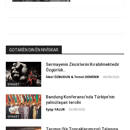
GOTARÊN DIN ÊN NIVÎSKAR
Sermayenin Zincirlerini Kırabilmektedir
Özgürlük…
Sibel ÖZBUDUN & Temel DEMİRER
-
06/08/2026
SİYASET
Bandung Konferansı’nda Türkiye’nin
yalnızlaşan tercihi
Eyüp YALUR
-
02/08/2026
SİYASET
Tarımın (Ve Topraklarımızın) Talanına