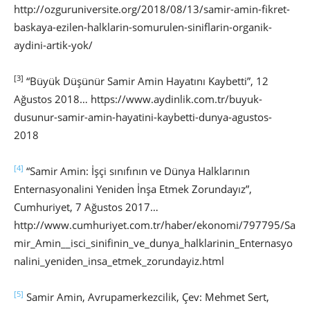
http://ozguruniversite.org/2018/08/13/samir-amin-fikret-
baskaya-ezilen-halklarin-somurulen-siniflarin-organik-
aydini-artik-yok/
[3]
“Büyük Düşünür Samir Amin Hayatını Kaybetti”, 12
Ağustos 2018… https://www.aydinlik.com.tr/buyuk-
dusunur-samir-amin-hayatini-kaybetti-dunya-agustos-
2018
[4]
“Samir Amin: İşçi sınıfının ve Dünya Halklarının
Enternasyonalini Yeniden İnşa Etmek Zorundayız”,
Cumhuriyet, 7 Ağustos 2017…
http://www.cumhuriyet.com.tr/haber/ekonomi/797795/Sa
mir_Amin__isci_sinifinin_ve_dunya_halklarinin_Enternasyo
nalini_yeniden_insa_etmek_zorundayiz.html
[5]
Samir Amin, Avrupamerkezcilik, Çev: Mehmet Sert,