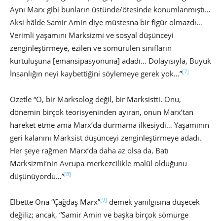
Aynı Marx gibi bunların üstünde/ötesinde konumlanmıştı…
Aksi hâlde Samir Amin diye müstesna bir figür olmazdı…
Verimli yaşamını Marksizmi ve sosyal düşünceyi
zenginleştirmeye, ezilen ve sömürülen sınıfların
kurtuluşuna [emansipasyonuna] adadı… Dolayısıyla, Büyük
[7]
İnsanlığın neyi kaybettiğini söylemeye gerek yok…”
Özetle “O, bir Marksolog değil, bir Marksistti. Onu,
dönemin birçok teorisyeninden ayıran, onun Marx’tan
hareket etme ama Marx’da durmama ilkesiydi… Yaşamının
geri kalanını Marksist düşünceyi zenginleştirmeye adadı.
Her şeye rağmen Marx’da daha az olsa da, Batı
Marksizmi’nin Avrupa-merkezcilikle malûl olduğunu
[8]
düşünüyordu…”
[9]
Elbette Ona “Çağdaş Marx”
demek yanılgısına düşecek
değiliz; ancak, “Samir Amin ve başka birçok sömürge