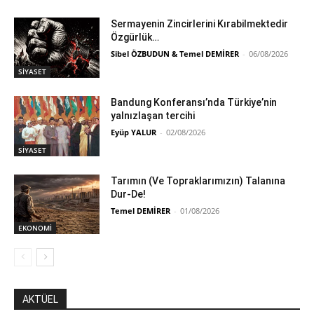
Sermayenin Zincirlerini Kırabilmektedir
Özgürlük…
Sibel ÖZBUDUN & Temel DEMİRER
-
06/08/2026
SİYASET
Bandung Konferansı’nda Türkiye’nin
yalnızlaşan tercihi
Eyüp YALUR
-
02/08/2026
SİYASET
Tarımın (Ve Topraklarımızın) Talanına
Dur-De!
Temel DEMİRER
-
01/08/2026
EKONOMİ
AKTÜEL