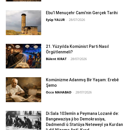
Ebu’l Menuçehr Cami’nin Gerçek Tarihi
Eyüp YALUR
-
28/07/2026
21. Yüzyılda Komünist Parti Nasıl
Örgütlenmeli?
Bülent KIRAT
-
28/07/2026
Komünizme Adanmış Bir Yaşam: Erebê
Şemo
Occo MAHABAD
-
28/07/2026
Di Sala 103emîn a Peymana Lozanê de:
Bangewaziya ji bo Demokrasiya,
Dadmendî û Statûya Neteweyî ya Kurdan