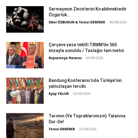
Sermayenin Zincirlerini Kırabilmektedir
Özgürlük…
Sibel ÖZBUDUN & Temel DEMİRER
-
06/08/2026
Çerçeve yasa teklifi TBMM’de 360
imzayla sunuldu / Taslağın tam metni
Rojnameya Newroz
-
05/08/2026
Bandung Konferansı’nda Türkiye’nin
yalnızlaşan tercihi
Eyüp YALUR
-
02/08/2026
Tarımın (Ve Topraklarımızın) Talanına
Dur-De!
Temel DEMİRER
-
01/08/2026