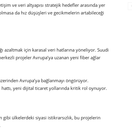
şim ve veri altyapısı stratejik hedefler arasında yer
i olmasa da hız düşüşleri ve gecikmelerin artabileceği
ı
ığı azaltmak için karasal veri hatlarına yöneliyor. Suudi
merkezli projeler Avrupa’ya uzanan yeni fiber ağlar
üzerinden Avrupa’ya bağlanmayı öngörüyor.
attı, yeni dijital ticaret yollarında kritik rol oynuyor.
gibi ülkelerdeki siyasi istikrarsızlık, bu projelerin
.