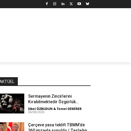
N
DÜNYA
MARX’TAN SEÇMELER
YAZARLAR
YAŞ
AKTÜEL
Sermayenin Zincirlerini
Kırabilmektedir Özgürlük…
Sibel ÖZBUDUN & Temel DEMİRER
-
06/08/2026
Çerçeve yasa teklifi TBMM’de
360 imzayla sunuldu / Taslağın