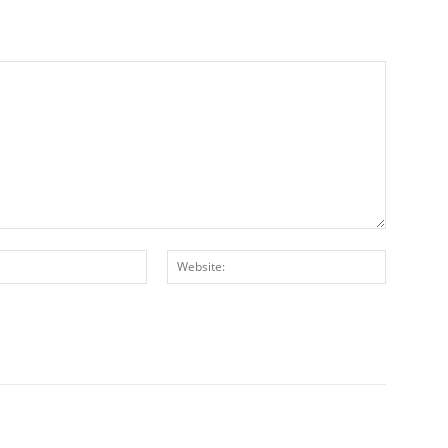
E-
Website:
Posta:*