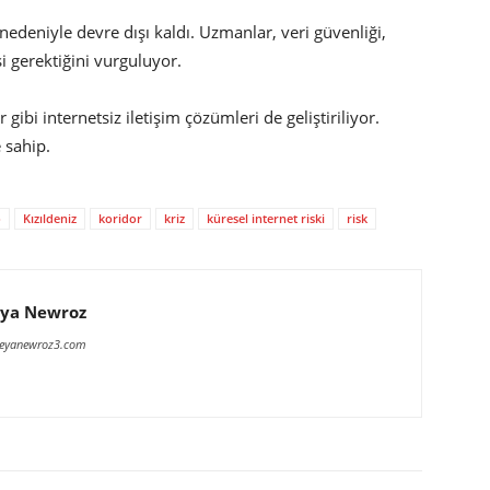
nedeniyle devre dışı kaldı. Uzmanlar, veri güvenliği,
i gerektiğini vurguluyor.
gibi internetsiz iletişim çözümleri de geliştiriliyor.
 sahip.
o
Kızıldeniz
koridor
kriz
küresel internet riski
risk
ya Newroz
meyanewroz3.com