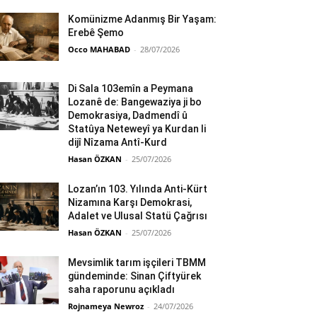
Komünizme Adanmış Bir Yaşam:
Erebê Şemo
Occo MAHABAD
-
28/07/2026
Di Sala 103emîn a Peymana
Lozanê de: Bangewaziya ji bo
Demokrasiya, Dadmendî û
Statûya Neteweyî ya Kurdan li
dijî Nîzama Antî-Kurd
Hasan ÖZKAN
-
25/07/2026
Lozan’ın 103. Yılında Anti-Kürt
Nizamına Karşı Demokrasi,
Adalet ve Ulusal Statü Çağrısı
Hasan ÖZKAN
-
25/07/2026
Mevsimlik tarım işçileri TBMM
gündeminde: Sinan Çiftyürek
saha raporunu açıkladı
Rojnameya Newroz
-
24/07/2026