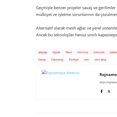
Geçmişte benzer projeler savaş ve gerilimler 
mülkiyet ve işletme sorunlarının da çözülmes
Alternatif olarak mesh ağlar ve yerel sistemler 
Ancak bu teknolojiler henüz sınırlı kapasiteye
altyapı
Dijital
fiber
hürmüz
internet
kabl
Savaş
Teknoloji
Türkiye
veri
veri akışı
Rojname
http://rojna