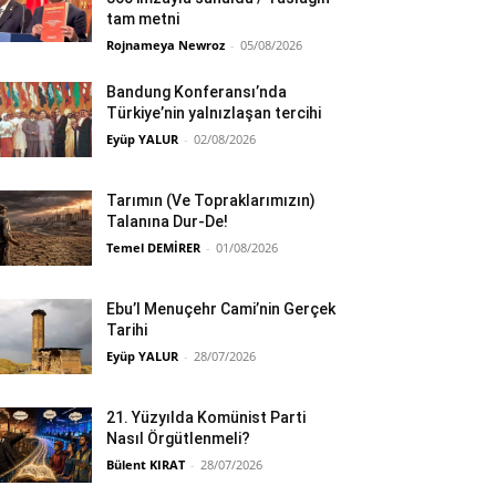
tam metni
Rojnameya Newroz
-
05/08/2026
Bandung Konferansı’nda
Türkiye’nin yalnızlaşan tercihi
Eyüp YALUR
-
02/08/2026
Tarımın (Ve Topraklarımızın)
Talanına Dur-De!
Temel DEMİRER
-
01/08/2026
Ebu’l Menuçehr Cami’nin Gerçek
Tarihi
Eyüp YALUR
-
28/07/2026
21. Yüzyılda Komünist Parti
Nasıl Örgütlenmeli?
Bülent KIRAT
-
28/07/2026