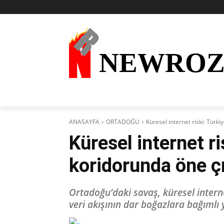
NEWRO
AKTÜEL
KURDÎ
HABER
KÜRDİ
ANASAYFA
ORTADOĞU
Küresel internet riski: Türki
Küresel internet ri
koridorunda öne ç
Ortadoğu’daki savaş, küresel internet
veri akışının dar boğazlara bağımlı