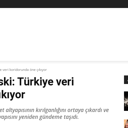
Z
STAN
SİYASET
İŞÇİ-EMEK
KÜLTÜR SANAT
KADI
ye veri koridorunda öne çıkıyor
ski: Türkiye veri
ıkıyor
 altyapısının kırılganlığını ortaya çıkardı ve
 yapısını yeniden gündeme taşıdı.