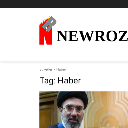
NEWRO
AKTÜEL
KURDÎ
HABER
KÜRDİ
Etiketler
Haber
Tag:
Haber