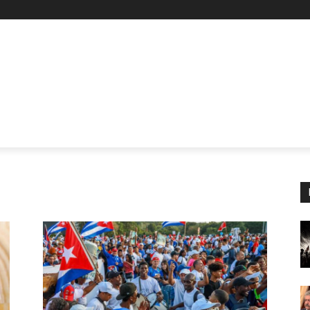
Z
STAN
SİYASET
İŞÇİ-EMEK
KÜLTÜR SANAT
KADI