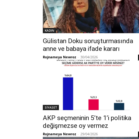
KADIN
Gülistan Doku soruşturmasında
anne ve babaya ifade kararı
Rojnameya Newroz
-
30/04/2026
SİYASET
AKP seçmeninin 5’te 1’i politika
değişmezse oy vermez
Rojnameya Newroz
-
29/04/2026