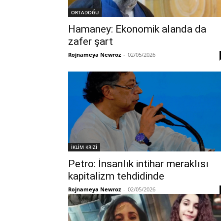
ORTADOĞU
Hamaney: Ekonomik alanda da
zafer şart
Rojnameya Newroz
-
02/05/2026
İKLİM KRİZİ
Petro: İnsanlık intihar meraklısı
kapitalizm tehdidinde
Rojnameya Newroz
-
02/05/2026