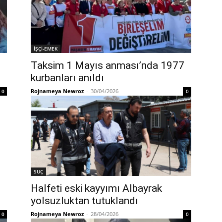
İŞÇİ-EMEK
Taksim 1 Mayıs anması’nda 1977
kurbanları anıldı
Rojnameya Newroz
-
30/04/2026
0
0
SUÇ
Halfeti eski kayyımı Albayrak
yolsuzluktan tutuklandı
Rojnameya Newroz
-
28/04/2026
0
0