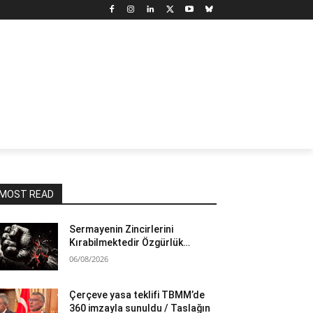
N
DÜNYA
MARX’TAN SEÇMELER
YAZARLAR
YAŞ
MOST READ
Sermayenin Zincirlerini
Kırabilmektedir Özgürlük…
06/08/2026
Çerçeve yasa teklifi TBMM’de
360 imzayla sunuldu / Taslağın