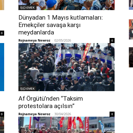
İŞÇİ-EMEK
Dünyadan 1 Mayıs kutlamaları:
Emekçiler savaşa karşı
meydanlarda
0
Rojnameya Newroz
-
02/05/2026
0
İŞÇİ-EMEK
Af Örgütü’nden “Taksim
protestolara açılsın”
Rojnameya Newroz
-
30/04/2026
0
0