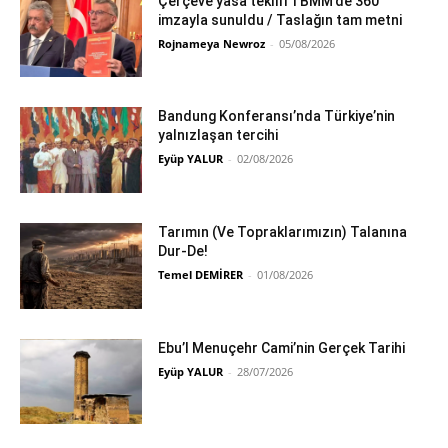
Çerçeve yasa teklifi TBMM’de 360
imzayla sunuldu / Taslağın tam metni
Rojnameya Newroz
-
05/08/2026
Bandung Konferansı’nda Türkiye’nin
yalnızlaşan tercihi
Eyüp YALUR
-
02/08/2026
Tarımın (Ve Topraklarımızın) Talanına
Dur-De!
Temel DEMİRER
-
01/08/2026
Ebu’l Menuçehr Cami’nin Gerçek Tarihi
Eyüp YALUR
-
28/07/2026