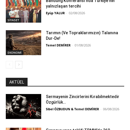
Bandung Konferansı’nda Türkiye’nin
yalnızlaşan tercihi
Eyüp YALUR
-
02/08/2026
SİYASET
Tarımın (Ve Topraklarımızın) Talanına
Dur-De!
Temel DEMİRER
-
01/08/2026
EKONOMİ
AKTÜEL
Sermayenin Zincirlerini Kırabilmektedir
Özgürlük…
Sibel ÖZBUDUN & Temel DEMİRER
-
06/08/2026