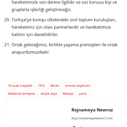
hareketimizle son derece ilgilidir ve söz konusu kişi ve
gruplarla işbirliği geliştireceğiz.
Türkiye’ye komşu ülkelerdeki sivil toplum kuruluşları,
hareketimiz için olası partnerlerdir ve hareketimize
katılım için davetlidirler.
Ortak geleceğimiz, birlikte yaşama prensipleri ile ortak
anayurdumuzdadır.
19 ocak insiyatifi
1915
Berlin
ermeni soykırımı
Haklarda birleşme
küçük asya
Manşet
paris
Rojnameya Newroz
http://rojnameyanewroz3.com