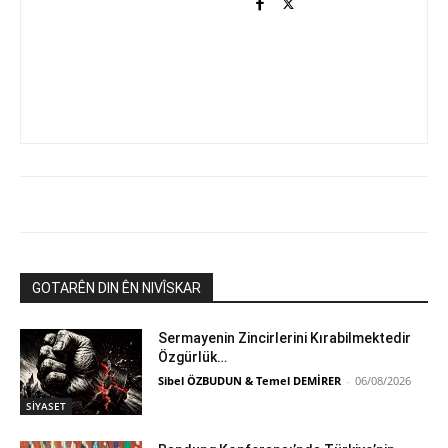
GOTARÊN DIN ÊN NIVÎSKAR
Sermayenin Zincirlerini Kırabilmektedir
Özgürlük…
Sibel ÖZBUDUN & Temel DEMİRER
-
06/08/2026
SİYASET