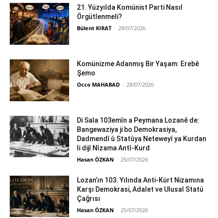
21. Yüzyılda Komünist Parti Nasıl
Örgütlenmeli?
Bülent KIRAT
-
28/07/2026
Komünizme Adanmış Bir Yaşam: Erebê
Şemo
Occo MAHABAD
-
28/07/2026
Di Sala 103emîn a Peymana Lozanê de:
Bangewaziya ji bo Demokrasiya,
Dadmendî û Statûya Neteweyî ya Kurdan
li dijî Nîzama Antî-Kurd
Hasan ÖZKAN
-
25/07/2026
Lozan’ın 103. Yılında Anti-Kürt Nizamına
Karşı Demokrasi, Adalet ve Ulusal Statü
Çağrısı
Hasan ÖZKAN
-
25/07/2026