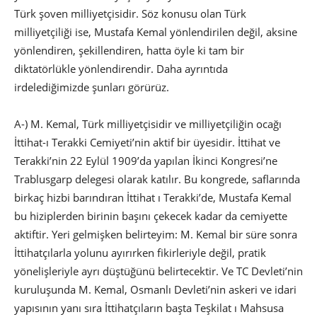
Türk şoven milliyetçisidir. Söz konusu olan Türk
milliyetçiliği ise, Mustafa Kemal yönlendirilen değil, aksine
yönlendiren, şekillendiren, hatta öyle ki tam bir
diktatörlükle yönlendirendir. Daha ayrıntıda
irdelediğimizde şunları görürüz.
A-) M. Kemal, Türk milliyetçisidir ve milliyetçiliğin ocağı
İttihat-ı Terakki Cemiyeti’nin aktif bir üyesidir. İttihat ve
Terakki’nin 22 Eylül 1909’da yapılan İkinci Kongresi’ne
Trablusgarp delegesi olarak katılır. Bu kongrede, saflarında
birkaç hizbi barındıran İttihat ı Terakki’de, Mustafa Kemal
bu hiziplerden birinin başını çekecek kadar da cemiyette
aktiftir. Yeri gelmişken belirteyim: M. Kemal bir süre sonra
İttihatçılarla yolunu ayırırken fikirleriyle değil, pratik
yönelişleriyle ayrı düştüğünü belirtecektir. Ve TC Devleti’nin
kuruluşunda M. Kemal, Osmanlı Devleti’nin askeri ve idari
yapısının yanı sıra İttihatçıların başta Teşkilat ı Mahsusa