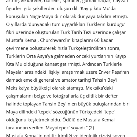
artmış ve kareler, daireler, spiraller, gamalı haçlar, hayvan
figürleri gibi şekillerden oluşan dili ‘Kayıp kıta Mu’da
konuşulan Naga-Maya dili’ olarak dünyaya takdim etmişti.
O yıllarda ‘dünyadaki tüm uygarlıkları Türklerin kurduğu’
fikri üzerinde oluşturulan Türk Tarih Tezi üzerinde çalışan
Mustafa Kemal, Churchward’ın kitaplarını 60 kadar
çevirmene bölüştürerek hızla Türkçeleştirdikten sonra,
Türklerin Orta Asya’ya gelmeden önceki yurtlarının Kayıp
Kıta Mu olduğuna kanaat getirmişti. Ardından Türklerle
Mayalar arasındaki ilişkiyi araştırmak üzere Enver Paşa’nın
damadı emekli general ve amatör tarihçi Tahsin Bey’i
Meksika’ya büyükelçi olarak atamıştı. Meksika’daki
çalışmalarını belge ve fotoğraflarla üç ciltlik bir defter
halinde toplayan Tahsin Bey’in en büyük buluşlarından biri
Maya dilindeki ‘tepek’ sözcüğünün Türkçedeki ‘tepe’
olduğunu keşfetmek oldu. Ödülü de Mustafa Kemal
tarafından verilen ‘Mayatepek’ soyadı.” (2)
Mustafa Kemal’in politik kimliği ve ideolojik çizgisi şoven