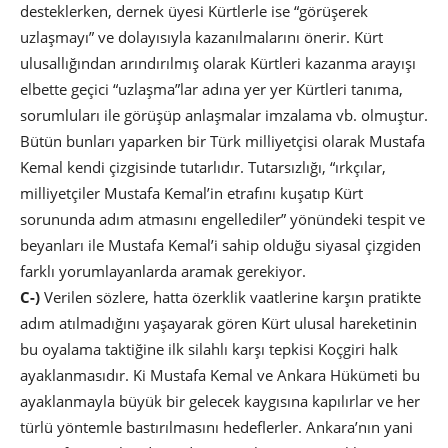
desteklerken, dernek üyesi Kürtlerle ise “görüşerek
uzlaşmayı” ve dolayısıyla kazanılmalarını önerir. Kürt
ulusallığından arındırılmış olarak Kürtleri kazanma arayışı
elbette geçici “uzlaşma”lar adına yer yer Kürtleri tanıma,
sorumluları ile görüşüp anlaşmalar imzalama vb. olmuştur.
Bütün bunları yaparken bir Türk milliyetçisi olarak Mustafa
Kemal kendi çizgisinde tutarlıdır. Tutarsızlığı, “ırkçılar,
milliyetçiler Mustafa Kemal’in etrafını kuşatıp Kürt
sorununda adım atmasını engellediler” yönündeki tespit ve
beyanları ile Mustafa Kemal’i sahip olduğu siyasal çizgiden
farklı yorumlayanlarda aramak gerekiyor.
C-)
Verilen sözlere, hatta özerklik vaatlerine karşın pratikte
adım atılmadığını yaşayarak gören Kürt ulusal hareketinin
bu oyalama taktiğine ilk silahlı karşı tepkisi Koçgiri halk
ayaklanmasıdır. Ki Mustafa Kemal ve Ankara Hükümeti bu
ayaklanmayla büyük bir gelecek kaygısına kapılırlar ve her
türlü yöntemle bastırılmasını hedeflerler. Ankara’nın yani