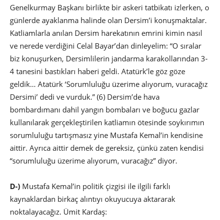
Genelkurmay Başkanı birlikte bir askeri tatbikatı izlerken, o
günlerde ayaklanma halinde olan Dersim’i konuşmaktalar.
Katliamlarla anılan Dersim harekatının emrini kimin nasıl
ve nerede verdiğini Celal Bayar’dan dinleyelim: “O sıralar
biz konuşurken, Dersimlilerin jandarma karakollarından 3-
4 tanesini bastıkları haberi geldi. Atatürk’le göz göze
geldik… Atatürk ‘Sorumluluğu üzerime alıyorum, vuracağız
Dersimi’ dedi ve vurduk.” (6) Dersim’de hava
bombardımanı dahil yangın bombaları ve boğucu gazlar
kullanılarak gerçekleştirilen katliamın ötesinde soykırımın
sorumluluğu tartışmasız yine Mustafa Kemal’in kendisine
aittir. Ayrıca aittir demek de gereksiz, çünkü zaten kendisi
“sorumluluğu üzerime alıyorum, vuracağız” diyor.
D-)
Mustafa Kemal’in politik çizgisi ile ilgili farklı
kaynaklardan birkaç alıntıyı okuyucuya aktararak
noktalayacağız. Ümit Kardaş: