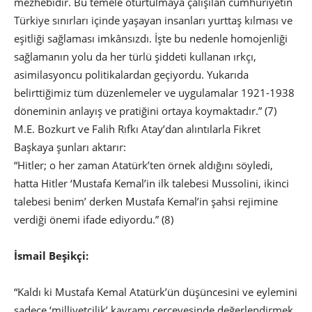
mezhebidir. Bu temele oturtulmaya çalışılan cumhuriyetin
Türkiye sınırları içinde yaşayan insanları yurttaş kılması ve
eşitliği sağlaması imkânsızdı. İşte bu nedenle homojenliği
sağlamanın yolu da her türlü şiddeti kullanan ırkçı,
asimilasyoncu politikalardan geçiyordu. Yukarıda
belirttiğimiz tüm düzenlemeler ve uygulamalar 1921-1938
döneminin anlayış ve pratiğini ortaya koymaktadır.” (7)
M.E. Bozkurt ve Falih Rıfkı Atay’dan alıntılarla Fikret
Başkaya şunları aktarır:
“Hitler; o her zaman Atatürk’ten örnek aldığını söyledi,
hatta Hitler ‘Mustafa Kemal’in ilk talebesi Mussolini, ikinci
talebesi benim’ derken Mustafa Kemal’in şahsi rejimine
verdiği önemi ifade ediyordu.” (8)
İsmail Beşikçi:
“Kaldı ki Mustafa Kemal Atatürk’ün düşüncesini ve eylemini
sadece ‘milliyetçilik’ kavramı çerçevesinde değerlendirmek