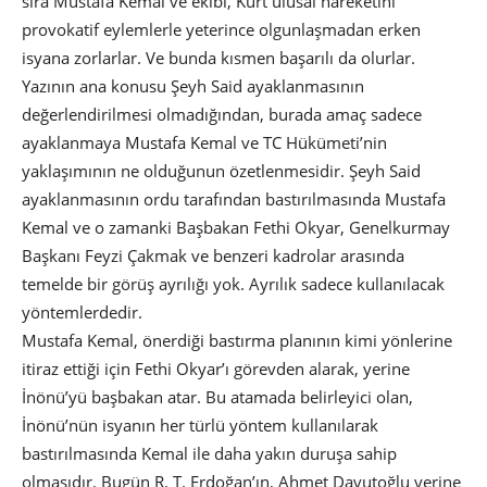
sıra Mustafa Kemal ve ekibi, Kürt ulusal hareketini
provokatif eylemlerle yeterince olgunlaşmadan erken
isyana zorlarlar. Ve bunda kısmen başarılı da olurlar.
Yazının ana konusu Şeyh Said ayaklanmasının
değerlendirilmesi olmadığından, burada amaç sadece
ayaklanmaya Mustafa Kemal ve TC Hükümeti’nin
yaklaşımının ne olduğunun özetlenmesidir. Şeyh Said
ayaklanmasının ordu tarafından bastırılmasında Mustafa
Kemal ve o zamanki Başbakan Fethi Okyar, Genelkurmay
Başkanı Feyzi Çakmak ve benzeri kadrolar arasında
temelde bir görüş ayrılığı yok. Ayrılık sadece kullanılacak
yöntemlerdedir.
Mustafa Kemal, önerdiği bastırma planının kimi yönlerine
itiraz ettiği için Fethi Okyar’ı görevden alarak, yerine
İnönü’yü başbakan atar. Bu atamada belirleyici olan,
İnönü’nün isyanın her türlü yöntem kullanılarak
bastırılmasında Kemal ile daha yakın duruşa sahip
olmasıdır. Bugün R. T. Erdoğan’ın, Ahmet Davutoğlu yerine