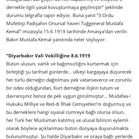
dernekle ilgili yasal kovuşturmaya geçilmiştir” şeklinde
durumu telgrafla rapor ediyor. Buna yanıt “3.Ordu
Müfettişi Padişahın Onursal Yaveri Tuğgeneral Mustafa
Kemal” imzasıyla 15.6.1919 tarihinde Amasya’dan verilir.
Bakın Mustafa Kemal yanıtında neler söylüyor:
“Diyarbakır Vali Vekilliğine 8.6.1919
Bütün ulusun, varlık ve bağımsızlığını kurtarmak için
birleştiği şu tarihsel günlerde… ülkeyi kargaşaya düşürecek
her türlü derneğin dağıtılması pek vatanseverce ve zorunlu
bir ödev olduğundan, Kürt derneğine ilişkin tutum ve
davranışınız bence de pek uygun görülmüştür… Müdafaa-i
Hukuku Milliye ve Red-di İlhak Cemiyetleri’ni doğurmuş ve
bu derneklere hangi siyasal zümreye bağlı olursa olsun,
her Türk her Müslüman katılmış ve ulusal bilincin eylemli
olarak böylece açıklanması bütün dünyaya duyurulmakta
bulunulmuştur. Şu halde Diyarbakır ve oraya bağlı yerlerde