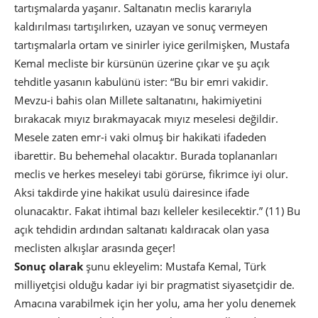
tartışmalarda yaşanır. Saltanatın meclis kararıyla
kaldırılması tartışılırken, uzayan ve sonuç vermeyen
tartışmalarla ortam ve sinirler iyice gerilmişken, Mustafa
Kemal mecliste bir kürsünün üzerine çıkar ve şu açık
tehditle yasanın kabulünü ister: “Bu bir emri vakidir.
Mevzu-i bahis olan Millete saltanatını, hakimiyetini
bırakacak mıyız bırakmayacak mıyız meselesi değildir.
Mesele zaten emr-i vaki olmuş bir hakikati ifadeden
ibarettir. Bu behemehal olacaktır. Burada toplananları
meclis ve herkes meseleyi tabi görürse, fikrimce iyi olur.
Aksi takdirde yine hakikat usulü dairesince ifade
olunacaktır. Fakat ihtimal bazı kelleler kesilecektir.” (11) Bu
açık tehdidin ardından saltanatı kaldıracak olan yasa
meclisten alkışlar arasında geçer!
Sonuç olarak
şunu ekleyelim: Mustafa Kemal, Türk
milliyetçisi olduğu kadar iyi bir pragmatist siyasetçidir de.
Amacına varabilmek için her yolu, ama her yolu denemek