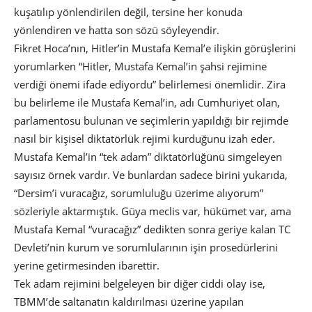
kuşatılıp yönlendirilen değil, tersine her konuda
yönlendiren ve hatta son sözü söyleyendir.
Fikret Hoca’nın, Hitler’in Mustafa Kemal’e ilişkin görüşlerini
yorumlarken “Hitler, Mustafa Kemal’in şahsi rejimine
verdiği önemi ifade ediyordu” belirlemesi önemlidir. Zira
bu belirleme ile Mustafa Kemal’in, adı Cumhuriyet olan,
parlamentosu bulunan ve seçimlerin yapıldığı bir rejimde
nasıl bir kişisel diktatörlük rejimi kurduğunu izah eder.
Mustafa Kemal’in “tek adam” diktatörlüğünü simgeleyen
sayısız örnek vardır. Ve bunlardan sadece birini yukarıda,
“Dersim’i vuracağız, sorumluluğu üzerime alıyorum”
sözleriyle aktarmıştık. Güya meclis var, hükümet var, ama
Mustafa Kemal “vuracağız” dedikten sonra geriye kalan TC
Devleti’nin kurum ve sorumlularının işin prosedürlerini
yerine getirmesinden ibarettir.
Tek adam rejimini belgeleyen bir diğer ciddi olay ise,
TBMM’de saltanatın kaldırılması üzerine yapılan