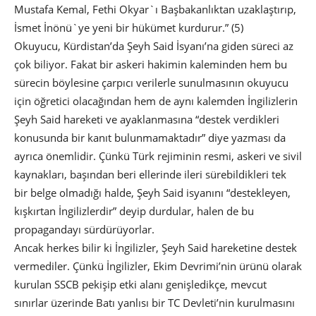
Mustafa Kemal, Fethi Okyar`ı Başbakanlıktan uzaklaştırıp,
İsmet İnönü`ye yeni bir hükümet kurdurur.” (5)
Okuyucu, Kürdistan’da Şeyh Said İsyanı’na giden süreci az
çok biliyor. Fakat bir askeri hakimin kaleminden hem bu
sürecin böylesine çarpıcı verilerle sunulmasının okuyucu
için öğretici olacağından hem de aynı kalemden İngilizlerin
Şeyh Said hareketi ve ayaklanmasına “destek verdikleri
konusunda bir kanıt bulunmamaktadır” diye yazması da
ayrıca önemlidir. Çünkü Türk rejiminin resmi, askeri ve sivil
kaynakları, başından beri ellerinde ileri sürebildikleri tek
bir belge olmadığı halde, Şeyh Said isyanını “destekleyen,
kışkırtan İngilizlerdir” deyip durdular, halen de bu
propagandayı sürdürüyorlar.
Ancak herkes bilir ki İngilizler, Şeyh Said hareketine destek
vermediler. Çünkü İngilizler, Ekim Devrimi’nin ürünü olarak
kurulan SSCB pekişip etki alanı genişledikçe, mevcut
sınırlar üzerinde Batı yanlısı bir TC Devleti’nin kurulmasını