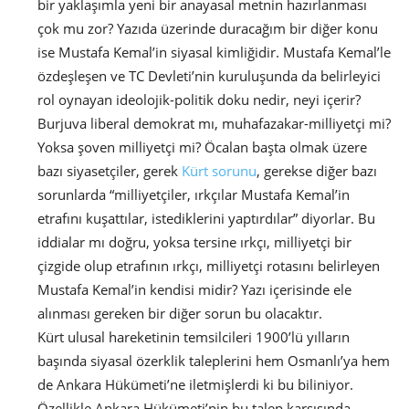
bir yaklaşımla yeni bir anayasal metnin hazırlanması
çok mu zor? Yazıda üzerinde duracağım bir diğer konu
ise Mustafa Kemal’in siyasal kimliğidir. Mustafa Kemal’le
özdeşleşen ve TC Devleti’nin kuruluşunda da belirleyici
rol oynayan ideolojik-politik doku nedir, neyi içerir?
Burjuva liberal demokrat mı, muhafazakar-milliyetçi mi?
Yoksa şoven milliyetçi mi? Öcalan başta olmak üzere
bazı siyasetçiler, gerek
Kürt sorunu
, gerekse diğer bazı
sorunlarda “milliyetçiler, ırkçılar Mustafa Kemal’in
etrafını kuşattılar, istediklerini yaptırdılar” diyorlar. Bu
iddialar mı doğru, yoksa tersine ırkçı, milliyetçi bir
çizgide olup etrafının ırkçı, milliyetçi rotasını belirleyen
Mustafa Kemal’in kendisi midir? Yazı içerisinde ele
alınması gereken bir diğer sorun bu olacaktır.
Kürt ulusal hareketinin temsilcileri 1900’lü yılların
başında siyasal özerklik taleplerini hem Osmanlı’ya hem
de Ankara Hükümeti’ne iletmişlerdi ki bu biliniyor.
Özellikle Ankara Hükümeti’nin bu talep karşısında