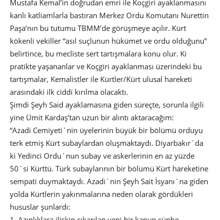
Mustafa Kemal’in doğrudan emri ile Koçgiri ayaklanmasını
kanlı katliamlarla bastıran Merkez Ordu Komutanı Nurettin
Paşa’nın bu tutumu TBMM’de görüşmeye açılır. Kürt
kökenli vekiller “asıl suçlunun hükümet ve ordu olduğunu”
belirtince, bu mecliste sert tartışmalara konu olur. Ki
pratikte yaşananlar ve Koçgiri ayaklanması üzerindeki bu
tartışmalar, Kemalistler ile Kürtler/Kürt ulusal hareketi
arasındaki ilk ciddi kırılma olacaktı.
Şimdi Şeyh Said ayaklamasına giden süreçte, sorunla ilgili
yine Ümit Kardaş’tan uzun bir alıntı aktaracağım:
“Azadi Cemiyeti`nin üyelerinin büyük bir bölümü orduyu
terk etmiş Kürt subaylardan oluşmaktaydı. Diyarbakır`da
ki Yedinci Ordu`nun subay ve askerlerinin en az yüzde
50`si Kürttü. Türk subaylarının bir bölümü Kürt hareketine
sempati duymaktaydı. Azadi`nin Şeyh Sait İsyanı`na giden
yolda Kürtlerin yakınmalarına neden olarak gördükleri
hususlar şunlardı:
1. Azınlıklara ilişkin çıkarılan yeni bir kanun şüphe