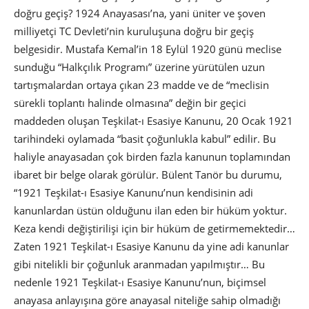
doğru geçiş? 1924 Anayasası’na, yani üniter ve şoven
milliyetçi TC Devleti’nin kuruluşuna doğru bir geçiş
belgesidir. Mustafa Kemal’in 18 Eylül 1920 günü meclise
sunduğu “Halkçılık Programı” üzerine yürütülen uzun
tartışmalardan ortaya çıkan 23 madde ve de “meclisin
sürekli toplantı halinde olmasına” değin bir geçici
maddeden oluşan Teşkilat-ı Esasiye Kanunu, 20 Ocak 1921
tarihindeki oylamada “basit çoğunlukla kabul” edilir. Bu
haliyle anayasadan çok birden fazla kanunun toplamından
ibaret bir belge olarak görülür. Bülent Tanör bu durumu,
“1921 Teşkilat-ı Esasiye Kanunu’nun kendisinin adi
kanunlardan üstün olduğunu ilan eden bir hüküm yoktur.
Keza kendi değiştirilişi için bir hüküm de getirmemektedir…
Zaten 1921 Teşkilat-ı Esasiye Kanunu da yine adi kanunlar
gibi nitelikli bir çoğunluk aranmadan yapılmıştır… Bu
nedenle 1921 Teşkilat-ı Esasiye Kanunu’nun, biçimsel
anayasa anlayışına göre anayasal niteliğe sahip olmadığı