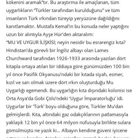
kökenini aramak”tır. Bu araştırma ile amaçlanan, tüm
uygarlıkların “Türkler tarafından kurulduğunu” ve tüm
insanların Türk ırkından türeyip yeryüzüne dağıldığını
kanıtlamaktır. Mustafa Kemal’in bu konuda neler yaptığını
uzun bir alıntıyla Ayşe Hür’den aktaralım:
“MU VE UYGUR İLİŞKİSİ; neyin nesidir bu esrarengiz kıta?
Hindistan’da görevli bir İngiliz albayı olan Lames
Churchward tarafından 1926-1933 arasında yazılan dört
kitapla ortaya atılan bir iddiaya göre günümüzden 100 bin
yıl önce Pasifik Okyanusu’ndaki bir kıtada siyah, esmer,
kızıl ve sarı olmak üzere dört ırkın oluşturduğu Mu
Uygarlığı egemendi. Bu uygarlığın kıta dışındaki kolonisi ise
Orta Asya’da Gobi Çölü’ndeki ‘Uygur İmparatorluğu’ idi.
Uygurlar bir ‘Türk’ boyu olduğuna göre, Türkler Mu’dan
gelmişlerdi. Kıta, altındaki gaz odakçıklarının patlamasıyla
yaklaşık 12 bin yıl önce 64 milyon nüfusuyla birlikte sulara
gömülmüştü ne yazık ki… Albayın kendine güveni iyicene