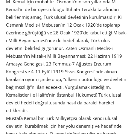
M. Kemal için mubahtır. Osmanlı’nın son yıllarında M.
Kemal’in de bir üyesi olduğu İttihat-ı Terakki tarafından
belirlenmiş amaç, Türk ulusal devletinin kurulmasıdır. Ki
Osmanlı Meclis-i Mebusan’ın 12 Ocak 1920’de toplanıp
üzerinde görüştüğü ve 28 Ocak 1920’de kabul ettiği Misak-
ı Milli Beyannamesi’nde de hedef olarak, Türk ulus
devletini belirlediği görünür. Zaten Osmanlı Meclis-i
Mebusan’ın Misak-ı Milli Beyannamesi; 22 Haziran 1919
Amasya Genelgesi, 23 Temmuz-7 Ağustos Erzurum
Kongresi ve 4-11 Eylül 1919 Sivas Kongresi’nde alınan
karalarla uyum içinde olup, “ülkenin bütünlüğü ve devletin
bağımsızlığı”nı ilan edecekti. Vurgulamak istediğim,
Kemalistler ile Halife’nin (İstanbul Hükümeti) Türk ulusal
devleti hedefi doğrultusunda nasıl da paralel hareket
ettikleridir.
Mustafa Kemal bir Türk Milliyetçisi olarak kendi ulusal
devletini kurabilmek için her yolu denemiş ve hedefinde
başarılı da olmuştur. O kendi doğruları uğruna kararlı