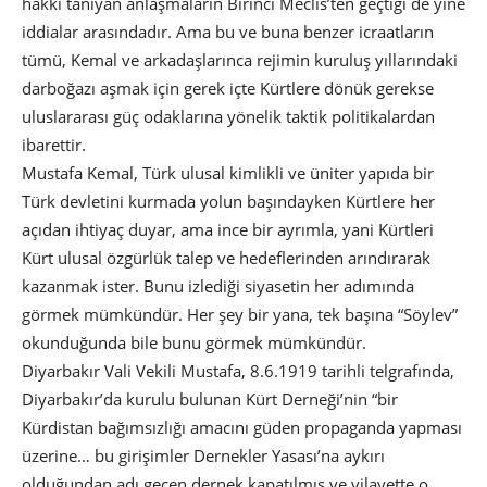
hakkı tanıyan anlaşmaların Birinci Meclis’ten geçtiği de yine
iddialar arasındadır. Ama bu ve buna benzer icraatların
tümü, Kemal ve arkadaşlarınca rejimin kuruluş yıllarındaki
darboğazı aşmak için gerek içte Kürtlere dönük gerekse
uluslararası güç odaklarına yönelik taktik politikalardan
ibarettir.
Mustafa Kemal, Türk ulusal kimlikli ve üniter yapıda bir
Türk devletini kurmada yolun başındayken Kürtlere her
açıdan ihtiyaç duyar, ama ince bir ayrımla, yani Kürtleri
Kürt ulusal özgürlük talep ve hedeflerinden arındırarak
kazanmak ister. Bunu izlediği siyasetin her adımında
görmek mümkündür. Her şey bir yana, tek başına “Söylev”
okunduğunda bile bunu görmek mümkündür.
Diyarbakır Vali Vekili Mustafa, 8.6.1919 tarihli telgrafında,
Diyarbakır’da kurulu bulunan Kürt Derneği’nin “bir
Kürdistan bağımsızlığı amacını güden propaganda yapması
üzerine… bu girişimler Dernekler Yasası’na aykırı
olduğundan adı geçen dernek kapatılmış ve vilayette o