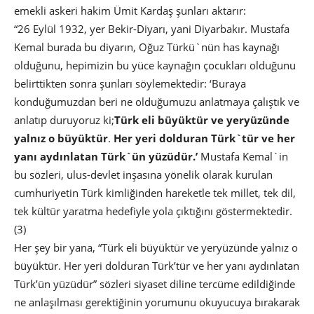
emekli askeri hakim Ümit Kardaş şunları aktarır:
“26 Eylül 1932, yer Bekir-Diyarı, yani Diyarbakır. Mustafa
Kemal burada bu diyarın, Oğuz Türkü`nün has kaynağı
olduğunu, hepimizin bu yüce kaynağın çocukları olduğunu
belirttikten sonra şunları söylemektedir: ‘Buraya
konduğumuzdan beri ne olduğumuzu anlatmaya çalıştık ve
anlatıp duruyoruz ki;
Türk eli büyüktür ve yeryüzünde
yalnız o büyüktür
.
Her yeri dolduran Türk`tür ve her
yanı aydınlatan Türk`ün yüzüdür.’
Mustafa Kemal`in
bu sözleri, ulus-devlet inşasına yönelik olarak kurulan
cumhuriyetin Türk kimliğinden hareketle tek millet, tek dil,
tek kültür yaratma hedefiyle yola çıktığını göstermektedir.
(3)
Her şey bir yana, “Türk eli büyüktür ve yeryüzünde yalnız o
büyüktür. Her yeri dolduran Türk’tür ve her yanı aydınlatan
Türk’ün yüzüdür” sözleri siyaset diline tercüme edildiğinde
ne anlaşılması gerektiğinin yorumunu okuyucuya bırakarak