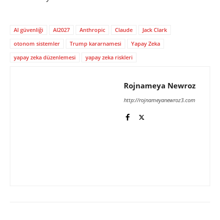
AI güvenliği
AI2027
Anthropic
Claude
Jack Clark
otonom sistemler
Trump kararnamesi
Yapay Zeka
yapay zeka düzenlemesi
yapay zeka riskleri
Rojnameya Newroz
http://rojnameyanewroz3.com