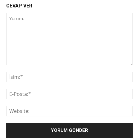
CEVAP VER
Yorum:
İsi
E-
Pos
We