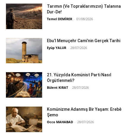
Tarımın (Ve Topraklarımızın) Talanına
Dur-De!
Temel DEMİRER
-
01/08/2026
Ebu’l Menuçehr Cami’nin Gerçek Tarihi
Eyüp YALUR
-
28/07/2026
21. Yüzyılda Komünist Parti Nasıl
Örgütlenmeli?
Bülent KIRAT
-
28/07/2026
Komünizme Adanmış Bir Yaşam: Erebê
Şemo
Occo MAHABAD
-
28/07/2026