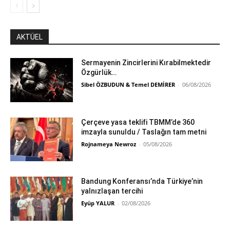
AKTÜEL
Sermayenin Zincirlerini Kırabilmektedir
Özgürlük…
Sibel ÖZBUDUN & Temel DEMİRER
-
06/08/2026
Çerçeve yasa teklifi TBMM’de 360
imzayla sunuldu / Taslağın tam metni
Rojnameya Newroz
-
05/08/2026
Bandung Konferansı’nda Türkiye’nin
yalnızlaşan tercihi
Eyüp YALUR
-
02/08/2026