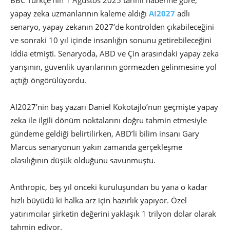
BBC Türkçe’nin 1 Ağustos 2025 tarihli haberine göre,
yapay zeka uzmanlarının kaleme aldığı
AI2027
adlı
senaryo, yapay zekanın 2027’de kontrolden çıkabileceğini
ve sonraki 10 yıl içinde insanlığın sonunu getirebileceğini
iddia etmişti. Senaryoda, ABD ve Çin arasındaki yapay zeka
yarışının, güvenlik uyarılarının görmezden gelinmesine yol
açtığı öngörülüyordu.
AI2027’nin baş yazarı Daniel Kokotajlo’nun geçmişte yapay
zeka ile ilgili dönüm noktalarını doğru tahmin etmesiyle
gündeme geldiği belirtilirken, ABD’li bilim insanı Gary
Marcus senaryonun yakın zamanda gerçekleşme
olasılığının düşük olduğunu savunmuştu.
Anthropic, beş yıl önceki kuruluşundan bu yana o kadar
hızlı büyüdü ki halka arz için hazırlık yapıyor. Özel
yatırımcılar şirketin değerini yaklaşık 1 trilyon dolar olarak
tahmin ediyor.