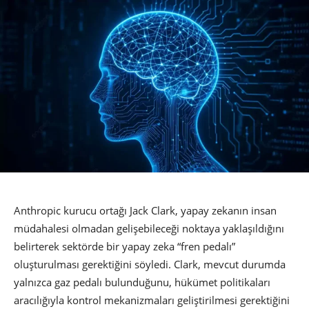
Anthropic kurucu ortağı Jack Clark, yapay zekanın insan
müdahalesi olmadan gelişebileceği noktaya yaklaşıldığını
belirterek sektörde bir yapay zeka “fren pedalı”
oluşturulması gerektiğini söyledi. Clark, mevcut durumda
yalnızca gaz pedalı bulunduğunu, hükümet politikaları
aracılığıyla kontrol mekanizmaları geliştirilmesi gerektiğini