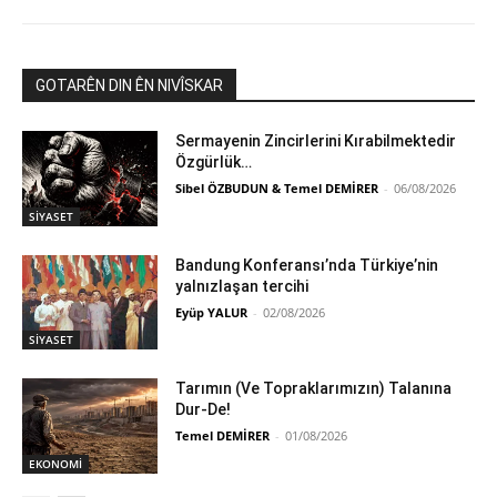
GOTARÊN DIN ÊN NIVÎSKAR
Sermayenin Zincirlerini Kırabilmektedir
Özgürlük…
Sibel ÖZBUDUN & Temel DEMİRER
-
06/08/2026
SİYASET
Bandung Konferansı’nda Türkiye’nin
yalnızlaşan tercihi
Eyüp YALUR
-
02/08/2026
SİYASET
Tarımın (Ve Topraklarımızın) Talanına
Dur-De!
Temel DEMİRER
-
01/08/2026
EKONOMİ