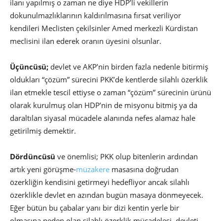
ilanı yapılmış o zaman ne diye HDP’li vekillerin
dokunulmazlıklarının kaldırılmasına fırsat veriliyor
kendileri Meclisten çekilsinler Amed merkezli Kürdistan
meclisini ilan ederek oranın üyesini olsunlar.
Üçüncüsü;
devlet ve AKP’nin birden fazla nedenle bitirmiş
oldukları “çözüm” sürecini PKK’de kentlerde silahlı özerklik
ilan etmekle tescil ettiyse o zaman “çözüm” sürecinin ürünü
olarak kurulmuş olan HDP’nin de misyonu bitmiş ya da
daraltılan siyasal mücadele alanında nefes alamaz hale
getirilmiş demektir.
Dördüncüsü
ve önemlisi; PKK olup bitenlerin ardından
artık yeni görüşme-
müzakere
masasına doğrudan
özerkliğin kendisini getirmeyi hedefliyor ancak silahlı
özerklikle devlet en azından bugün masaya dönmeyecek.
Eğer bütün bu çabalar yanı bir dizi kentin yerle bir
olmasına neden olan silahlı özerklik mücadelesi, devleti