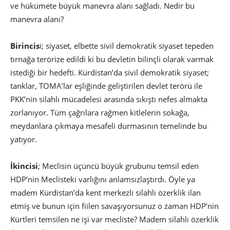
ve hükümete büyük manevra alanı sağladı. Nedir bu
manevra alanı?
Birincis
i; siyaset, elbette sivil demokratik siyaset tepeden
tırnağa terörize edildi ki bu devletin bilinçli olarak varmak
istediği bir hedefti. Kürdistan’da sivil demokratik siyaset;
tanklar, TOMA’lar eşliğinde geliştirilen devlet terörü ile
PKK’nin silahlı mücadelesi arasında sıkıştı nefes almakta
zorlanıyor. Tüm çağrılara rağmen kitlelerin sokağa,
meydanlara çıkmaya mesafeli durmasının temelinde bu
yatıyor.
İkincisi
; Meclisin üçüncü büyük grubunu temsil eden
HDP’nin Meclisteki varlığını anlamsızlaştırdı. Öyle ya
madem Kürdistan’da kent merkezli silahlı özerklik ilan
etmiş ve bunun için fiilen savaşıyorsunuz o zaman HDP’nin
Kürtleri temsilen ne işi var mecliste? Madem silahlı özerklik