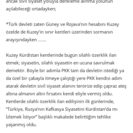
ancak sivil siyaset yoluyla denkleme alınma yolunun
açılabileceği ortadayken;
*Türk devleti zaten Güney ve Rojava’nın hesabını Kuzey
özelde de Kuzey’in sınır kentleri üzerinden sormanın
arayışındayken …….
Kuzey Kürdistan kentlerinde bugün silahlı özerklik ilan
etmek; siyasetin, silahlı siyasetin en ucuna savrulmak
demektir. Böyle bir adımla PKK tam da devletin istediği ya
da özel bir çabayla itmeye çalıştığı yere PKK kendisi adım
atarak devletin sivil siyaset alanını terörize edip çapraz ateş
altına almanın altın fırsatını kendi eliyle vermiş oldu.
Kentlerde silahlı özerklik ilan edilişinin ilk günlerinde,
“Türkiye, Rusya’nın Kafkasya Siyasetini Kürdistan’da mı
İzlemek İstiyor” başlıklı makalede belirttiğim tehlike
yaşanmış oldu.