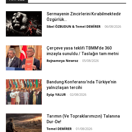
Sermayenin Zincirlerini Kırabilmektedir
Özgürlük…
Sibel ÖZBUDUN & Temel DEMİRER
-
06/08/2026
Çerçeve yasa teklifi TBMM’de 360
imzayla sunuldu / Taslağın tam metni
Rojnameya Newroz
-
05/08/2026
Bandung Konferansı’nda Türkiye’nin
yalnızlaşan tercihi
Eyüp YALUR
-
02/08/2026
Tarımın (Ve Topraklarımızın) Talanına
Dur-De!
Temel DEMİRER
-
01/08/2026