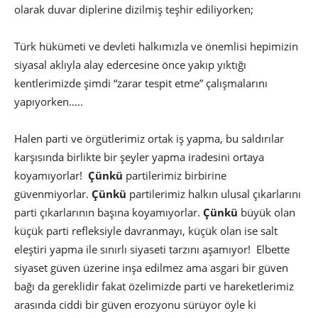
olarak duvar diplerine dizilmiş teşhir ediliyorken;
Türk hükümeti ve devleti halkımızla ve önemlisi hepimizin
siyasal aklıyla alay edercesine önce yakıp yıktığı
kentlerimizde şimdi “zarar tespit etme” çalışmalarını
yapıyorken…..
Halen parti ve örgütlerimiz ortak iş yapma, bu saldırılar
karşısında birlikte bir şeyler yapma iradesini ortaya
koyamıyorlar!
Çünkü
partilerimiz birbirine
güvenmiyorlar.
Çünkü
partilerimiz halkın ulusal çıkarlarını
parti çıkarlarının başına koyamıyorlar.
Çünkü
büyük olan
küçük parti refleksiyle davranmayı, küçük olan ise salt
eleştiri yapma ile sınırlı siyaseti tarzını aşamıyor! Elbette
siyaset güven üzerine inşa edilmez ama asgari bir güven
bağı da gereklidir fakat özelimizde parti ve hareketlerimiz
arasında ciddi bir güven erozyonu sürüyor öyle ki