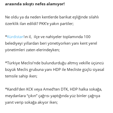
arasında sıkıştı nefes alamıyor!
Ne oldu ya da neden kentlerde barikat eşliğinde silahlı
özerklik ilan edildi? PKK’e yakın partiler;
*
Kürdistan
’ın il, ilçe ve nahiyeler toplamında 100
belediyeyi yıllardan beri yönetiyorken yanı kent yerel
yönetimleri zaten elerindeyken;
*Türkiye Meclisi’nde bulundurduğu altmış vekille üçüncü
büyük Meclis grubuna yanı HDP ile Mecliste güçlü siyasal
temsile sahip iken;
*Kandil’den KCK veya Amed’ten DTK, HDP halka sokağa,
meydanlara “çıkın” çağrısı yaptığında yüz binler çağrıya
yanıt verip sokağa akıyor iken;