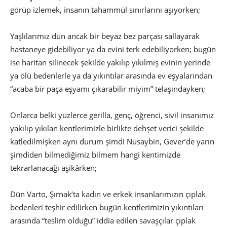
görüp izlemek, insanın tahammül sınırlarını aşıyorken;
Yaşlılarımız dün ancak bir beyaz bez parçası sallayarak
hastaneye gidebiliyor ya da evini terk edebiliyorken; bugün
ise haritan silinecek şekilde yakılıp yıkılmış evinin yerinde
ya ölü bedenlerle ya da yıkıntılar arasında ev eşyalarından
“acaba bir paça eşyamı çıkarabilir miyim” telaşındayken;
Onlarca belki yüzlerce gerilla, genç, öğrenci, sivil insanımız
yakılıp yıkılan kentlerimizle birlikte dehşet verici şekilde
katledilmişken aynı durum şimdi Nusaybin, Gever’de yarın
şimdiden bilmediğimiz bilmem hangi kentimizde
tekrarlanacağı aşikârken;
Dün Varto, Şırnak’ta kadın ve erkek insanlarımızın çıplak
bedenleri teşhir edilirken bugün kentlerimizin yıkıntıları
arasında “teslim olduğu” iddia edilen savaşçılar çıplak