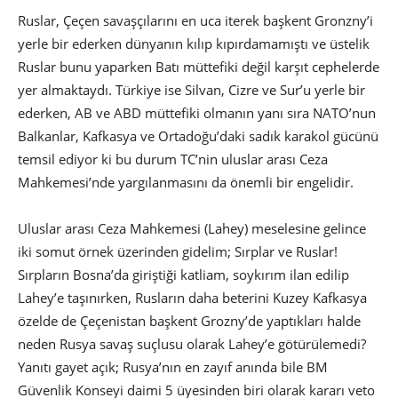
Ruslar, Çeçen savaşçılarını en uca iterek başkent Gronzny’i
yerle bir ederken dünyanın kılıp kıpırdamamıştı ve üstelik
Ruslar bunu yaparken Batı müttefiki değil karşıt cephelerde
yer almaktaydı. Türkiye ise Silvan, Cizre ve Sur’u yerle bir
ederken, AB ve ABD müttefiki olmanın yanı sıra NATO’nun
Balkanlar, Kafkasya ve Ortadoğu’daki sadık karakol gücünü
temsil ediyor ki bu durum TC’nin uluslar arası Ceza
Mahkemesi’nde yargılanmasını da önemli bir engelidir.
Uluslar arası Ceza Mahkemesi (Lahey) meselesine gelince
iki somut örnek üzerinden gidelim; Sırplar ve Ruslar!
Sırpların Bosna’da giriştiği katliam, soykırım ilan edilip
Lahey’e taşınırken, Rusların daha beterini Kuzey Kafkasya
özelde de Çeçenistan başkent Grozny’de yaptıkları halde
neden Rusya savaş suçlusu olarak Lahey’e götürülemedi?
Yanıtı gayet açık; Rusya’nın en zayıf anında bile BM
Güvenlik Konseyi daimi 5 üyesinden biri olarak kararı veto