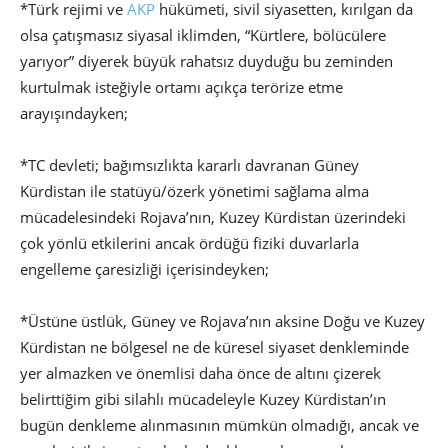
*Türk rejimi ve
AKP
hükümeti, sivil siyasetten, kırılgan da
olsa çatışmasız siyasal iklimden, “Kürtlere, bölücülere
yarıyor” diyerek büyük rahatsız duyduğu bu zeminden
kurtulmak isteğiyle ortamı açıkça terörize etme
arayışındayken;
*TC devleti; bağımsızlıkta kararlı davranan Güney
Kürdistan ile statüyü/özerk yönetimi sağlama alma
mücadelesindeki Rojava’nın, Kuzey Kürdistan üzerindeki
çok yönlü etkilerini ancak ördüğü fiziki duvarlarla
engelleme çaresizliği içerisindeyken;
*Üstüne üstlük, Güney ve Rojava’nın aksine Doğu ve Kuzey
Kürdistan ne bölgesel ne de küresel siyaset denkleminde
yer almazken ve önemlisi daha önce de altını çizerek
belirttiğim gibi silahlı mücadeleyle Kuzey Kürdistan’ın
bugün denkleme alınmasının mümkün olmadığı, ancak ve