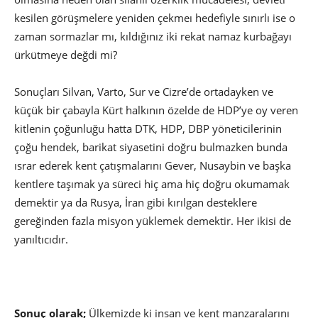
kesilen görüşmelere yeniden çekmeı hedefiyle sınırlı ise o
zaman sormazlar mı, kıldığınız iki rekat namaz kurbağayı
ürkütmeye değdi mi?
Sonuçları Silvan, Varto, Sur ve Cizre’de ortadayken ve
küçük bir çabayla Kürt halkının özelde de HDP’ye oy veren
kitlenin çoğunluğu hatta DTK, HDP, DBP yöneticilerinin
çoğu hendek, barikat siyasetini doğru bulmazken bunda
ısrar ederek kent çatışmalarını Gever, Nusaybin ve başka
kentlere taşımak ya süreci hiç ama hiç doğru okumamak
demektir ya da Rusya, İran gibi kırılgan desteklere
gereğinden fazla misyon yüklemek demektir. Her ikisi de
yanıltıcıdır.
Sonuç olarak;
Ülkemizde ki insan ve kent manzaralarını