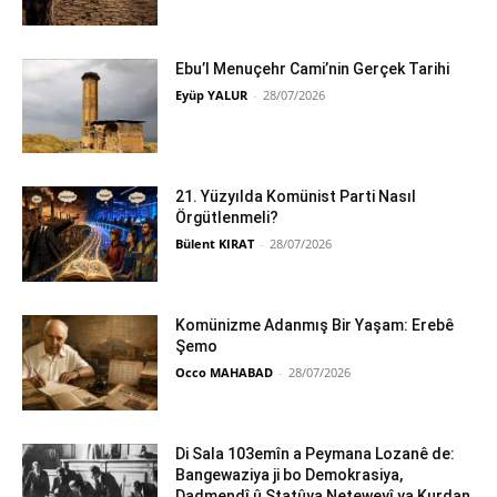
Ebu’l Menuçehr Cami’nin Gerçek Tarihi
Eyüp YALUR
-
28/07/2026
21. Yüzyılda Komünist Parti Nasıl
Örgütlenmeli?
Bülent KIRAT
-
28/07/2026
Komünizme Adanmış Bir Yaşam: Erebê
Şemo
Occo MAHABAD
-
28/07/2026
Di Sala 103emîn a Peymana Lozanê de:
Bangewaziya ji bo Demokrasiya,
Dadmendî û Statûya Neteweyî ya Kurdan