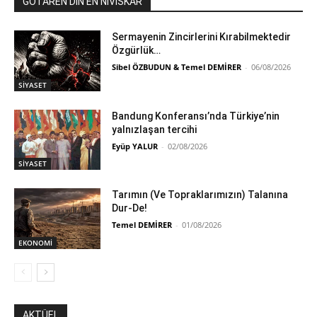
GOTARÊN DIN ÊN NIVÎSKAR
Sermayenin Zincirlerini Kırabilmektedir
Özgürlük…
Sibel ÖZBUDUN & Temel DEMİRER
-
06/08/2026
SİYASET
Bandung Konferansı’nda Türkiye’nin
yalnızlaşan tercihi
Eyüp YALUR
-
02/08/2026
SİYASET
Tarımın (Ve Topraklarımızın) Talanına
Dur-De!
Temel DEMİRER
-
01/08/2026
EKONOMİ
AKTÜEL