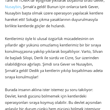
Tank ve TOMA’lar eşliğinde yıkılarak boşaltma sırası Gever,
Nusaybin
, Şırnak’a geldi! Bunun için onlarca tank Gever,
Nusaybin başta olmak üzere operasyon yapılacak kentlere
hareket etti! Sokağa çıkma yasaklarının duyurulmasıyla
birlikte kentlerde göçler de hızlandı.
Kentlerimiz öyle ki ulusal özgürlük mücadelesinin on
yıllardır ağır yükünü omuzlamış kentlerimiz bir bir sıraya
konulmuşçasına yakılıp yıkılarak boşaltılıyor. Varto, Silvan
ile başladı Silopi, Derik ile sürdü ve Cizre, Sur üzerinden
olabildiğince ağırlaştı. Şimdi sıra Gever ve Nusaybin,
Şırnak’a geldi! Dedik ya kentlerin yıkılıp boşaltılması adeta
sıraya konulmuşlar!
Burada insanın aklına ister istemez şu soru takılıyor:
Devlet, kendi gücünü bölmemek için kentlerdeki
operasyonları sıraya koymuş olabilir. Bu devlet açısından
anlaşılır bir durum çünkü hem gücünü bölmek istemiyor