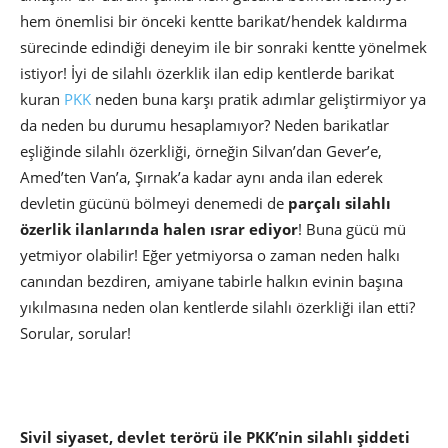
hem önemlisi bir önceki kentte barikat/hendek kaldırma
sürecinde edindiği deneyim ile bir sonraki kentte yönelmek
istiyor! İyi de silahlı özerklik ilan edip kentlerde barikat
kuran
PKK
neden buna karşı pratik adımlar geliştirmiyor ya
da neden bu durumu hesaplamıyor? Neden barikatlar
eşliğinde silahlı özerkliği, örneğin Silvan’dan Gever’e,
Amed’ten Van’a, Şırnak’a kadar aynı anda ilan ederek
devletin gücünü bölmeyi denemedi de
parçalı silahlı
özerlik ilanlarında halen ısrar ediyor
! Buna gücü mü
yetmiyor olabilir! Eğer yetmiyorsa o zaman neden halkı
canından bezdiren, amiyane tabirle halkın evinin başına
yıkılmasına neden olan kentlerde silahlı özerkliği ilan etti?
Sorular, sorular!
Sivil siyaset, devlet terörü ile PKK’nin silahlı şiddeti