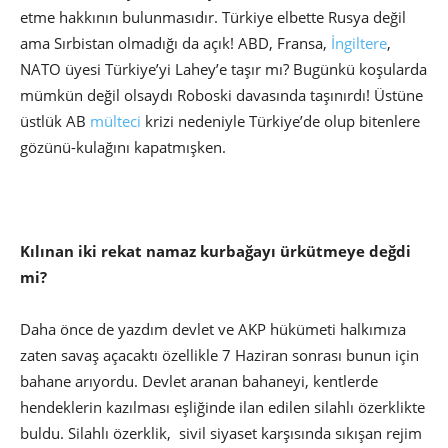
etme hakkının bulunmasıdır. Türkiye elbette Rusya değil
ama Sırbistan olmadığı da açık! ABD, Fransa,
İngiltere
,
NATO üyesi Türkiye’yi Lahey’e taşır mı? Bugünkü koşularda
mümkün değil olsaydı Roboski davasında taşınırdı! Üstüne
üstlük AB
mülteci
krizi nedeniyle Türkiye’de olup bitenlere
gözünü-kulağını kapatmışken.
Kılınan iki rekat namaz kurbağayı ürkütmeye değdi
mi?
Daha önce de yazdım devlet ve AKP hükümeti halkımıza
zaten savaş açacaktı özellikle 7 Haziran sonrası bunun için
bahane arıyordu. Devlet aranan bahaneyi, kentlerde
hendeklerin kazılması eşliğinde ilan edilen silahlı özerklikte
buldu. Silahlı özerklik, sivil siyaset karşısında sıkışan rejim