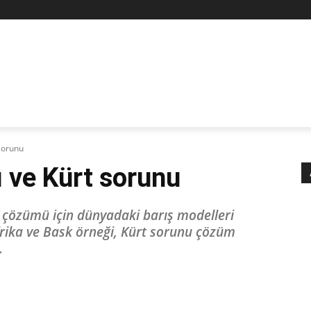
Z
İSTAN
SİYASET
İŞÇİ-EMEK
KÜLTÜR SANAT
KAD
 sorunu
ı ve Kürt sorunu
n çözümü için dünyadaki barış modelleri
frika ve Bask örneği, Kürt sorunu çözüm
.