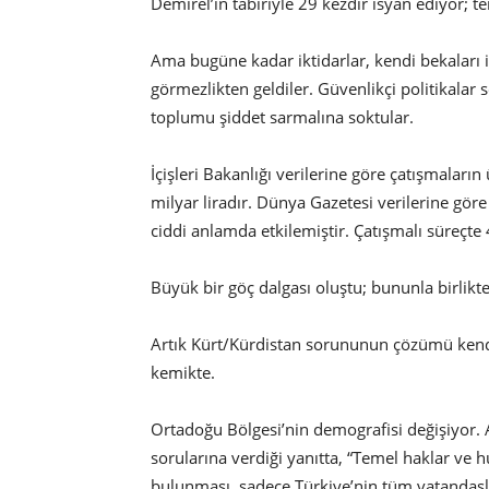
Demirel’in tabiriyle 29 kezdir isyan ediyor; 
Ama bugüne kadar iktidarlar, kendi bekaları i
görmezlikten geldiler. Güvenlikçi politikala
toplumu şiddet sarmalına soktular.
İçişleri Bakanlığı verilerine göre çatışmaları
milyar liradır. Dünya Gazetesi verilerine gö
ciddi anlamda etkilemiştir. Çatışmalı süreçte
Büyük bir göç dalgası oluştu; bununla birlikte
Artık Kürt/Kürdistan sorununun çözümü kendisi
kemikte.
Ortadoğu Bölgesi’nin demografisi değişiyor.
sorularına verdiği yanıtta, “Temel haklar ve 
bulunması, sadece Türkiye’nin tüm vatandaş