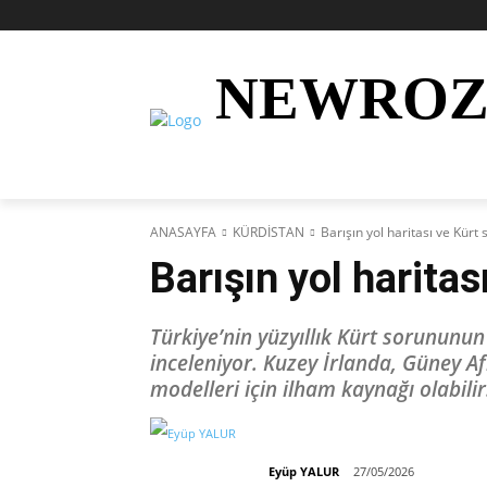
NEWRO
AKTÜEL
KURDÎ
HABER
KÜRD
ANASAYFA
KÜRDİSTAN
Barışın yol haritası ve Kürt
Barışın yol haritas
Türkiye’nin yüzyıllık Kürt sorununu
inceleniyor. Kuzey İrlanda, Güney A
modelleri için ilham kaynağı olabilir
Eyüp YALUR
27/05/2026