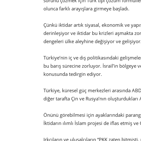
sorunu çözmek için Türk tipi çözüm formüller
olunca farklı arayışlara girmeye başladı.
Çünkü iktidar artık siyasal, ekonomik ve yapıs
derinleşiyor ve iktidar bu krizleri aşmakta zo
dengeleri ülke aleyhine değişiyor ve gelişiyor
Türkiye’nin iç ve dış politikasındaki gelişmele
bu barış sürecine zorluyor. İsrail’in bölgeye 
konusunda tedirgin ediyor.
Türkiye, küresel güç merkezleri arasında ABD’
diğer tarafta Çin ve Rusya’nın oluşturduklar
Önünü görebilmesi için ayaklarındaki paranga
İktidarın ılımlı İslam projesi de iflas etmiş
Irkçıların ve ulusalcıların “PKK zaten bitmişti, 