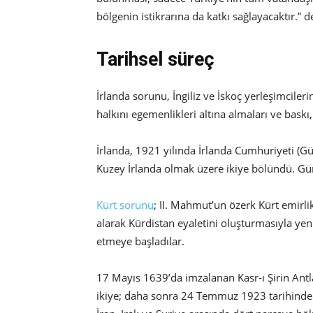
bölgenin istikrarına da katkı sağlayacaktır.” d
Tarihsel süreç
İrlanda sorunu, İngiliz ve İskoç yerleşimcileri
halkını egemenlikleri altına almaları ve baskı,
İrlanda, 1921 yılında İrlanda Cumhuriyeti (Gün
Kuzey İrlanda olmak üzere ikiye bölündü. G
Kürt sorunu
; II. Mahmut’un özerk Kürt emirlikl
alarak Kürdistan eyaletini oluşturmasıyla yen
etmeye başladılar.
17 Mayıs 1639’da imzalanan Kasr-ı Şirin Antla
ikiye; daha sonra 24 Temmuz 1923 tarihinde 