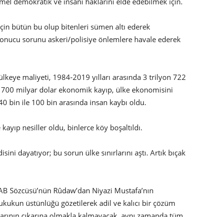
temel demokratik ve insani haklarını elde edebilmek için.
çin bütün bu olup bitenleri sümen altı ederek
r sonucu sorunu askeri/polisiye önlemlere havale ederek
n ülkeye maliyeti, 1984-2019 yılları arasında 3 trilyon 722
re 700 milyar dolar ekonomik kayıp, ülke ekonomisini
 40 bin ile 100 bin arasında insan kaybı oldu.
 kayıp nesiller oldu, binlerce köy boşaltıldı.
ni dayatıyor; bu sorun ülke sınırlarını aştı. Artık bıçak
 AB Sözcüsü’nün Rûdaw’dan Niyazi Mustafa’nın
hukukun üstünlüğü gözetilerek adil ve kalıcı bir çözüm
larının çıkarına olmakla kalmayacak, aynı zamanda tüm