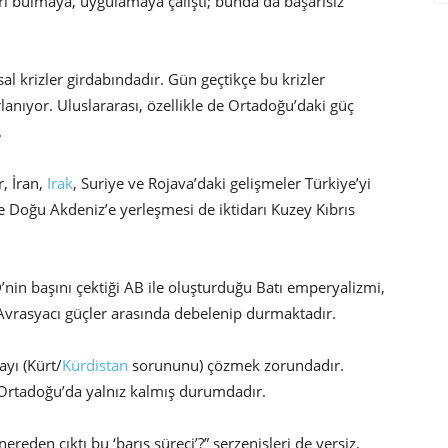
i bulmaya, uygulamaya çalıştı; bunda da başarısız
al krizler girdabındadır. Gün geçtikçe bu krizler
rlanıyor. Uluslararası, özellikle de Ortadoğu’daki güç
.
r, İran,
Irak
, Suriye ve Rojava’daki gelişmeler Türkiye’yi
ve Doğu Akdeniz’e yerleşmesi de iktidarı Kuzey Kıbrıs
nin başını çektiği AB ile oluşturduğu Batı emperyalizmi,
ı Avrasyacı güçler arasında debelenip durmaktadır.
yı (Kürt/
Kürdistan
sorununu) çözmek zorundadır.
 ve Ortadoğu’da yalnız kalmış durumdadır.
nereden çıktı bu ‘barış süreci’?” serzenişleri de yersiz,