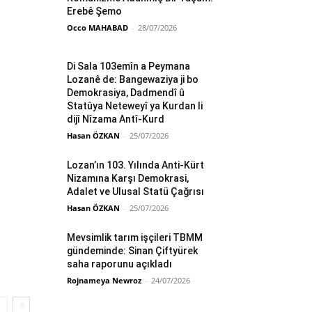
Erebê Şemo
Occo MAHABAD
-
28/07/2026
Di Sala 103emîn a Peymana
Lozanê de: Bangewaziya ji bo
Demokrasiya, Dadmendî û
Statûya Neteweyî ya Kurdan li
dijî Nîzama Antî-Kurd
Hasan ÖZKAN
-
25/07/2026
Lozan’ın 103. Yılında Anti-Kürt
Nizamına Karşı Demokrasi,
Adalet ve Ulusal Statü Çağrısı
Hasan ÖZKAN
-
25/07/2026
Mevsimlik tarım işçileri TBMM
gündeminde: Sinan Çiftyürek
saha raporunu açıkladı
Rojnameya Newroz
-
24/07/2026