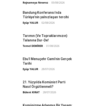
Rojnameya Newroz
-
05/08/2026
Bandung Konferansı’nda
Türkiye’nin yalnızlaşan tercihi
Eyüp YALUR
-
02/08/2026
Tarımın (Ve Topraklarımızın)
Talanına Dur-De!
Temel DEMİRER
-
01/08/2026
Ebu’l Menuçehr Cami’nin Gerçek
Tarihi
Eyüp YALUR
-
28/07/2026
21. Yüzyılda Komünist Parti
Nasıl Örgütlenmeli?
Bülent KIRAT
-
28/07/2026
Komünizme Adanmış Bir Yaşam: