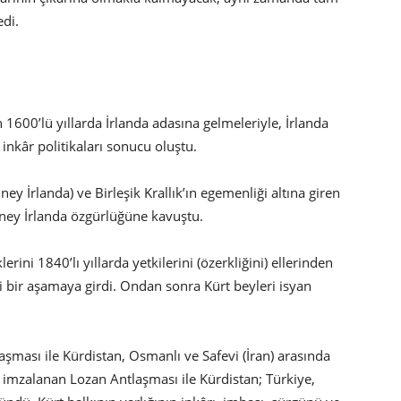
edi.
n 1600’lü yıllarda İrlanda adasına gelmeleriyle, İrlanda
 inkâr politikaları sonucu oluştu.
ey İrlanda) ve Birleşik Krallık’ın egemenliği altına giren
üney İrlanda özgürlüğüne kavuştu.
erini 1840’lı yıllarda yetkilerini (özerkliğini) ellerinden
i bir aşamaya girdi. Ondan sonra Kürt beyleri isyan
şması ile Kürdistan, Osmanlı ve Safevi (İran) arasında
imzalanan Lozan Antlaşması ile Kürdistan; Türkiye,