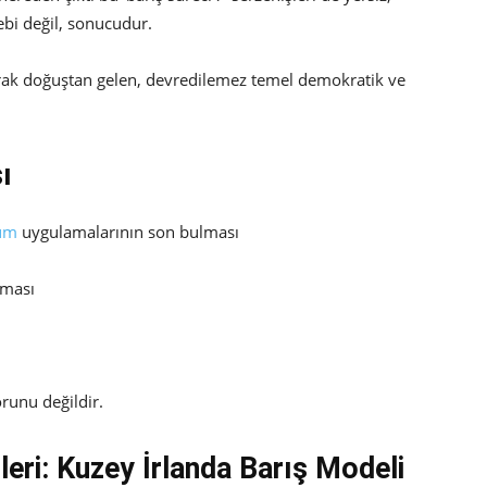
ebi değil, sonucudur.
larak doğuştan gelen, devredilemez temel demokratik ve
ı
um
uygulamalarının son bulması
nması
orunu değildir.
eri:
Kuzey İrlanda Barış Modeli