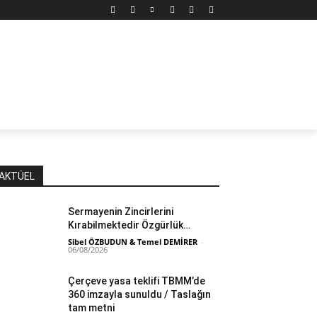
IN
DÜNYA
MARX’TAN SEÇMELER
YAZARLAR
YA
AKTÜEL
Sermayenin Zincirlerini
Kırabilmektedir Özgürlük…
Sibel ÖZBUDUN & Temel DEMİRER
-
06/08/2026
Çerçeve yasa teklifi TBMM’de
360 imzayla sunuldu / Taslağın
tam metni