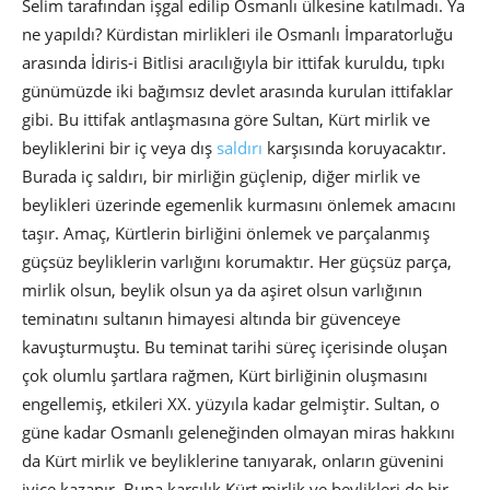
Selim tarafından işgal edilip Osmanlı ülkesine katılmadı. Ya
ne yapıldı? Kürdistan mirlikleri ile Osmanlı İmparatorluğu
arasında İdiris-i Bitlisi aracılığıyla bir ittifak kuruldu, tıpkı
günümüzde iki bağımsız devlet arasında kurulan ittifaklar
gibi. Bu ittifak antlaşmasına göre Sultan, Kürt mirlik ve
beyliklerini bir iç veya dış
saldırı
karşısında koruyacaktır.
Burada iç saldırı, bir mirliğin güçlenip, diğer mirlik ve
beylikleri üzerinde egemenlik kurmasını önlemek amacını
taşır. Amaç, Kürtlerin birliğini önlemek ve parçalanmış
güçsüz beyliklerin varlığını korumaktır. Her güçsüz parça,
mirlik olsun, beylik olsun ya da aşiret olsun varlığının
teminatını sultanın himayesi altında bir güvenceye
kavuşturmuştu. Bu teminat tarihi süreç içerisinde oluşan
çok olumlu şartlara rağmen, Kürt birliğinin oluşmasını
engellemiş, etkileri XX. yüzyıla kadar gelmiştir. Sultan, o
güne kadar Osmanlı geleneğinden olmayan miras hakkını
da Kürt mirlik ve beyliklerine tanıyarak, onların güvenini
iyice kazanır. Buna karşılık Kürt mirlik ve beylikleri de bir