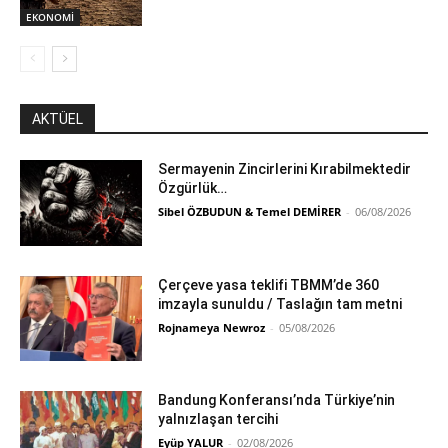
EKONOMİ
AKTÜEL
Sermayenin Zincirlerini Kırabilmektedir
Özgürlük…
Sibel ÖZBUDUN & Temel DEMİRER
-
06/08/2026
Çerçeve yasa teklifi TBMM’de 360
imzayla sunuldu / Taslağın tam metni
Rojnameya Newroz
-
05/08/2026
Bandung Konferansı’nda Türkiye’nin
yalnızlaşan tercihi
Eyüp YALUR
-
02/08/2026