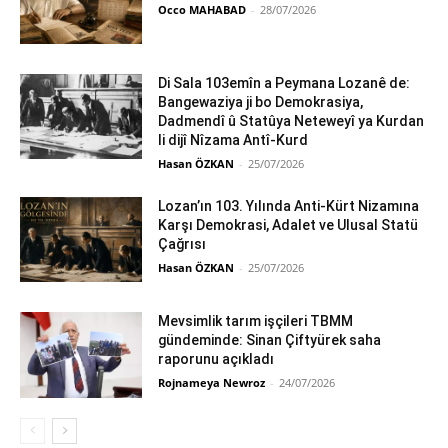
Occo MAHABAD
-
28/07/2026
Di Sala 103emîn a Peymana Lozanê de:
Bangewaziya ji bo Demokrasiya,
Dadmendî û Statûya Neteweyî ya Kurdan
li dijî Nîzama Antî-Kurd
Hasan ÖZKAN
-
25/07/2026
Lozan’ın 103. Yılında Anti-Kürt Nizamına
Karşı Demokrasi, Adalet ve Ulusal Statü
Çağrısı
Hasan ÖZKAN
-
25/07/2026
Mevsimlik tarım işçileri TBMM
gündeminde: Sinan Çiftyürek saha
raporunu açıkladı
Rojnameya Newroz
-
24/07/2026