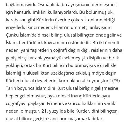
bağlanmasıydı. Osmanlı da bu ayrışmanın derinleşmesi
için her türlü imkânı kullanıyorlardı. Bu bölünmüşlük,
karabasan gibi Kürtlerin üzerine çökerek onların birliği
engelledi. İkinci nedeni; İslam’ın ümmetçi anlayışıdır.
Çünkü İslam’da dinsel bilinç, ulusal bilinçten önde gelir ve
İslam, her türlü ırk kavramının üstündedir. Bu iki önemli
neden, yani “aşiretlerin coğrafi dağınıklığı, reislerinin daha
geniş bir çıkar anlayışına yükselemeyişi, disiplin ve birlik
yokluğu, ortak bir Kürt bilincin bulunmayışı ve özellikle
İslamlığın ulusallıktan uzaklaştırıcı etkisi, şimdiye değin
Kürtleri ulusal devletlerini kurmaktan alıkoymuştur.” (*3)
Tarih boyunca İslam dini Kürt ulusal birliğin gelişmesine
hep engel olmuştur, oysa dinsel inanç Kürtlerle aynı
coğrafyayı paylaşan Ermeni ve Gürcü halklarının varlık
nedeni olmuştur. 21. yüzyılda bile Kürtler, dini bilinçten,
ulusal bilince geçişin sancılarını yaşamaktadırlar.