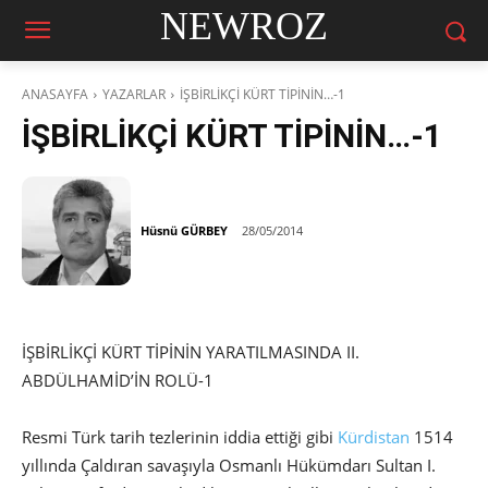
NEWROZ
ANASAYFA
YAZARLAR
İŞBİRLİKÇİ KÜRT TİPİNİN…-1
İŞBİRLİKÇİ KÜRT TİPİNİN…-1
Hüsnü GÜRBEY
28/05/2014
İŞBİRLİKÇİ KÜRT TİPİNİN YARATILMASINDA II.
ABDÜLHAMİD’İN ROLÜ-1
Resmi Türk tarih tezlerinin iddia ettiği gibi
Kürdistan
1514
yıllında Çaldıran savaşıyla Osmanlı Hükümdarı Sultan I.