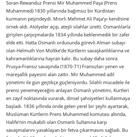
Soran-Rewanduz Prensi Mir Muhammed Paşa (Prens
Muhammed) 1830 yıllarında bağımsız bir Kürdistan
kurmanın peşindeydi. Mısırlı Mehmet Ali Paşa’yı kendisine
örnek aldı. Atölyeler açıp, ateşli silahlar üretti. Osmanlılarla
girişilen çarpışmalarda 1834 yıllında beklenmedik bir zafer
elde etti. Hatta Osmanlı ordusunda görevli Alman subayı
olan Helmuth Von Moltke’de Kürtlerin savaşkanlıklarına ve
kahramanlıklarına hayran kalır. Bu subay daha sonra
Prusya-Fransız savaşında (1870-71) Fransızları yenen ve
mareşallik payesini alan zattır. Mir Muhammed adil
yönetimi ile gün geçtikçe güçleniyordu. Silahlı mücadele ile
prensi yenemeyeceğini anlayan Osmanlı yönetimi, Kürtleri
en zayıf noktasında vurarak, dinsel şahsiyetleri kullanmaya
başladı. 1836 yıllında önde gelen yerel bir şeyhi ayartarak,
Müslüman Kürtlerin Prens Muhammed komutası altında,
Halife’nin mukabili olan Osmanlı Sultanına karşı
savaşmalarını yasaklayan bir fetva çıkarmasını sağladı. Bu