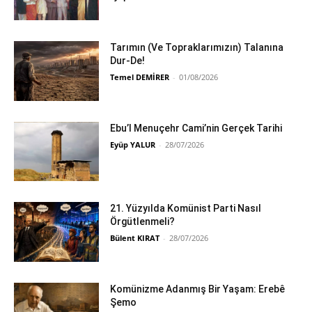
Tarımın (Ve Topraklarımızın) Talanına
Dur-De!
Temel DEMİRER
-
01/08/2026
Ebu’l Menuçehr Cami’nin Gerçek Tarihi
Eyüp YALUR
-
28/07/2026
21. Yüzyılda Komünist Parti Nasıl
Örgütlenmeli?
Bülent KIRAT
-
28/07/2026
Komünizme Adanmış Bir Yaşam: Erebê
Şemo