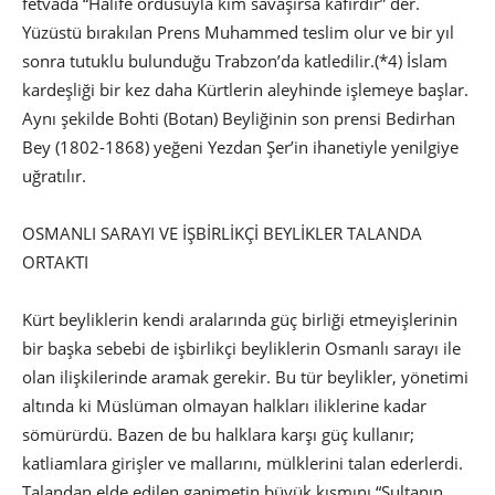
fetvada “Halife ordusuyla kim savaşırsa kâfirdir” der.
Yüzüstü bırakılan Prens Muhammed teslim olur ve bir yıl
sonra tutuklu bulunduğu Trabzon’da katledilir.(*4) İslam
kardeşliği bir kez daha Kürtlerin aleyhinde işlemeye başlar.
Aynı şekilde Bohti (Botan) Beyliğinin son prensi Bedirhan
Bey (1802-1868) yeğeni Yezdan Şer’in ihanetiyle yenilgiye
uğratılır.
OSMANLI SARAYI VE İŞBİRLİKÇİ BEYLİKLER TALANDA
ORTAKTI
Kürt beyliklerin kendi aralarında güç birliği etmeyişlerinin
bir başka sebebi de işbirlikçi beyliklerin Osmanlı sarayı ile
olan ilişkilerinde aramak gerekir. Bu tür beylikler, yönetimi
altında ki Müslüman olmayan halkları iliklerine kadar
sömürürdü. Bazen de bu halklara karşı güç kullanır;
katliamlara girişler ve mallarını, mülklerini talan ederlerdi.
Talandan elde edilen ganimetin büyük kısmını “Sultanın