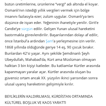
bütün üretimlerine, ürünlerine “vergi” adı altında el koyar.
Osmanlı’nın istediği yıllık vergileri vermek için bölge
insanını fazlasıyla ezer; zulüm uygular. Osmanlı’ya ters
düşünce de isyan eder. Yeğeninin ihanetiyle yenilir. Girit’e
Candie’ye
sürgün
edilir. Gelişen Yunan ulusal hareketini
bastırmakla görevlendirilir. Başarılarından dolayı af edilir,
önce İstanbul’a ardından
Şam
’a yerleşmesine izin verilir.
1868 yıllında öldüğünde geriye 14 eş, 90 çocuk bırakır.
Bunlardan 42’si yaşar. Aynı şekilde Şemdinanlı Şeyh
Ubeydullah, Mahabad’da, Kürt ama Müslüman olmayan
halktan 3 bin kişiyi katleder. Bu katliamlar Kürtler arasında
kapanmayan yaralar açar. Kürtler arasında oluşan bu
güvensiz ortam ancak XX. yüzyılın ikinci yarısından sonra
ulusal uyanış hareketinin gelişimiyle kırılır.
BEYLİKLERİN KALDIRILMASI, KÜRDİSTAN ORTAMINDA
KÜLTÜREL BOŞLUK VE KAOS YARATTI