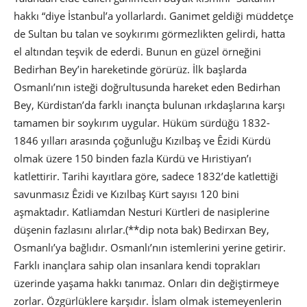
hakkı “diye İstanbul’a yollarlardı. Ganimet geldiği müddetçe
de Sultan bu talan ve soykırımı görmezlikten gelirdi, hatta
el altından teşvik de ederdi. Bunun en güzel örneğini
Bedirhan Bey’in hareketinde görürüz. İlk başlarda
Osmanlı’nın isteği doğrultusunda hareket eden Bedirhan
Bey, Kürdistan’da farklı inançta bulunan ırkdaşlarına karşı
tamamen bir soykırım uygular. Hüküm sürdüğü 1832-
1846 yılları arasında çoğunluğu Kızılbaş ve Êzidi Kürdü
olmak üzere 150 binden fazla Kürdü ve Hıristiyan’ı
katlettirir. Tarihi kayıtlara göre, sadece 1832’de katlettiği
savunmasız Êzidi ve Kızılbaş Kürt sayısı 120 bini
aşmaktadır. Katliamdan Nesturi Kürtleri de nasiplerine
düşenin fazlasını alırlar.(**dip nota bak) Bedirxan Bey,
Osmanlı’ya bağlıdır. Osmanlı’nın istemlerini yerine getirir.
Farklı inançlara sahip olan insanlara kendi toprakları
üzerinde yaşama hakkı tanımaz. Onları din değiştirmeye
zorlar. Özgürlüklere karşıdır. İslam olmak istemeyenlerin