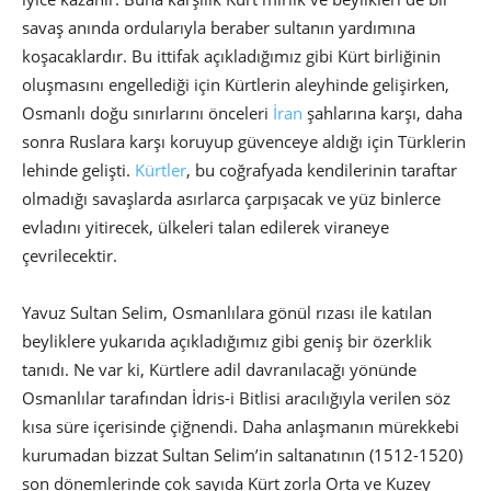
savaş anında ordularıyla beraber sultanın yardımına
koşacaklardır. Bu ittifak açıkladığımız gibi Kürt birliğinin
oluşmasını engellediği için Kürtlerin aleyhinde gelişirken,
Osmanlı doğu sınırlarını önceleri
İran
şahlarına karşı, daha
sonra Ruslara karşı koruyup güvenceye aldığı için Türklerin
lehinde gelişti.
Kürtler
, bu coğrafyada kendilerinin taraftar
olmadığı savaşlarda asırlarca çarpışacak ve yüz binlerce
evladını yitirecek, ülkeleri talan edilerek viraneye
çevrilecektir.
Yavuz Sultan Selim, Osmanlılara gönül rızası ile katılan
beyliklere yukarıda açıkladığımız gibi geniş bir özerklik
tanıdı. Ne var ki, Kürtlere adil davranılacağı yönünde
Osmanlılar tarafından İdris-i Bitlisi aracılığıyla verilen söz
kısa süre içerisinde çiğnendi. Daha anlaşmanın mürekkebi
kurumadan bizzat Sultan Selim’in saltanatının (1512-1520)
son dönemlerinde çok sayıda Kürt zorla Orta ve Kuzey