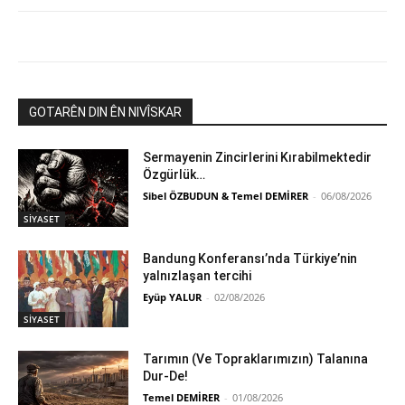
GOTARÊN DIN ÊN NIVÎSKAR
Sermayenin Zincirlerini Kırabilmektedir
Özgürlük…
Sibel ÖZBUDUN & Temel DEMİRER
-
06/08/2026
SİYASET
Bandung Konferansı’nda Türkiye’nin
yalnızlaşan tercihi
Eyüp YALUR
-
02/08/2026
SİYASET
Tarımın (Ve Topraklarımızın) Talanına
Dur-De!
Temel DEMİRER
-
01/08/2026