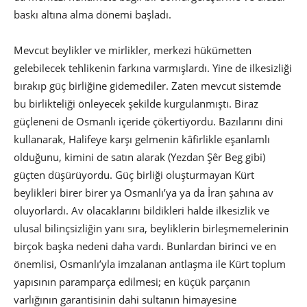
baskı altına alma dönemi başladı.
Mevcut beylikler ve mirlikler, merkezi hükümetten
gelebilecek tehlikenin farkına varmışlardı. Yine de ilkesizliği
bırakıp güç birliğine gidemediler. Zaten mevcut sistemde
bu birlikteliği önleyecek şekilde kurgulanmıştı. Biraz
güçleneni de Osmanlı içeride çökertiyordu. Bazılarını dini
kullanarak, Halifeye karşı gelmenin kâfirlikle eşanlamlı
olduğunu, kimini de satın alarak (Yezdan Şêr Beg gibi)
güçten düşürüyordu. Güç birliği oluşturmayan Kürt
beylikleri birer birer ya Osmanlı’ya ya da İran şahına av
oluyorlardı. Av olacaklarını bildikleri halde ilkesizlik ve
ulusal bilinçsizliğin yanı sıra, beyliklerin birleşmemelerinin
birçok başka nedeni daha vardı. Bunlardan birinci ve en
önemlisi, Osmanlı’yla imzalanan antlaşma ile Kürt toplum
yapısının paramparça edilmesi; en küçük parçanın
varlığının garantisinin dahi sultanın himayesine