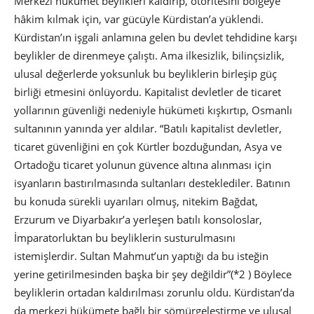
Merkezi hükümet beylikleri kaldırıp, otoritesini bölgeye
hâkim kılmak için, var gücüyle Kürdistan’a yüklendi.
Kürdistan’ın işgali anlamına gelen bu devlet tehdidine karşı
beylikler de direnmeye çalıştı. Ama ilkesizlik, bilinçsizlik,
ulusal değerlerde yoksunluk bu beyliklerin birleşip güç
birliği etmesini önlüyordu. Kapitalist devletler de ticaret
yollarının güvenliği nedeniyle hükümeti kışkırtıp, Osmanlı
sultanının yanında yer aldılar. “Batılı kapitalist devletler,
ticaret güvenliğini en çok Kürtler bozduğundan, Asya ve
Ortadoğu ticaret yolunun güvence altına alınması için
isyanların bastırılmasında sultanları desteklediler. Batının
bu konuda sürekli uyarıları olmuş, nitekim Bağdat,
Erzurum ve Diyarbakır’a yerleşen batılı konsoloslar,
İmparatorluktan bu beyliklerin susturulmasını
istemişlerdir. Sultan Mahmut’un yaptığı da bu isteğin
yerine getirilmesinden başka bir şey değildir”(*2 ) Böylece
beyliklerin ortadan kaldırılması zorunlu oldu. Kürdistan’da
da merkezi hükümete bağlı bir sömürgeleştirme ve ulusal