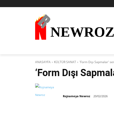
NEWRO
AKTÜEL
KURDÎ
HABER
KÜRDİ
ANASAYFA
KÜLTÜR SANAT
'Form Dışı Sapmalar' ser
‘Form Dışı Sapmala
Rojnameya Newroz
20/02/2026