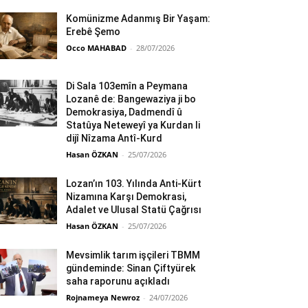
Komünizme Adanmış Bir Yaşam:
Erebê Şemo
Occo MAHABAD
-
28/07/2026
Di Sala 103emîn a Peymana
Lozanê de: Bangewaziya ji bo
Demokrasiya, Dadmendî û
Statûya Neteweyî ya Kurdan li
dijî Nîzama Antî-Kurd
Hasan ÖZKAN
-
25/07/2026
Lozan’ın 103. Yılında Anti-Kürt
Nizamına Karşı Demokrasi,
Adalet ve Ulusal Statü Çağrısı
Hasan ÖZKAN
-
25/07/2026
Mevsimlik tarım işçileri TBMM
gündeminde: Sinan Çiftyürek
saha raporunu açıkladı
Rojnameya Newroz
-
24/07/2026