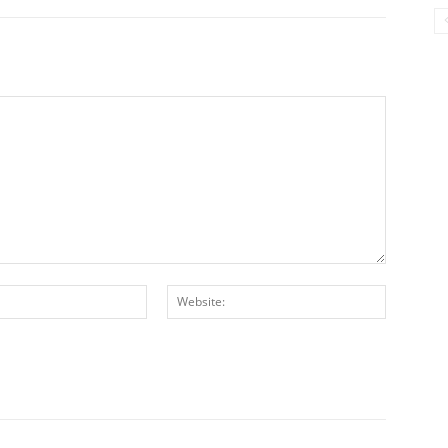
E-
Website:
Posta:*