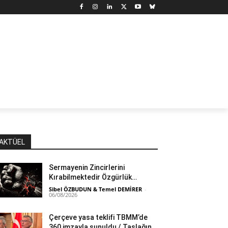
N
DÜNYA
MARX’TAN SEÇMELER
YAZARLAR
YAŞ
AKTÜEL
Sermayenin Zincirlerini
Kırabilmektedir Özgürlük…
Sibel ÖZBUDUN & Temel DEMİRER
-
06/08/2026
Çerçeve yasa teklifi TBMM’de
360 imzayla sunuldu / Taslağın