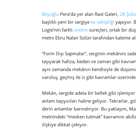
Beyoğlu
Pera’da yer alan Rast Galeri,
28 Şuba
başlıklı yeni bir sergiye
ev sahipliği
yapıyor. B
Logie’nin farklı
üretim
süreçleri, ortak bir dü
metni Ebru Nalan Sülün tarafından kaleme alı
“Form Dışı Sapmalar”, serginin mekânını sadec
taşıyarak hafıza, beden ve zaman gibi kavramlar
aynı zamanda mekânın kendisiyle de düşünsel 
varoluş, geçmiş ile iz gibi kavramlar üzerinden
Mekân, sergide adeta bir bellek gibi işleniyo
anlam taşıyıcıları haline geliyor. Tekrarlar, 
derin anlamlar barındırıyor. Bu yaklaşım, Mar
metnindeki “mesken tutmak” kavramını akıllar
ilişkiye dikkat çekiyor.