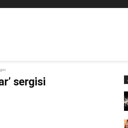
Z
STAN
SİYASET
İŞÇİ-EMEK
KÜLTÜR SANAT
KADI
gisi
r’ sergisi