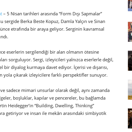
t
– 5 Nisan tarihleri arasında “Form Dışı Sapmalar”
u sergide Berka Beste Kopuz, Damla Yalçın ve Sinan
şünce etrafında bir araya geliyor. Serginin kavramsal
ndı.
e eserlerin sergilendiği bir alan olmanın ötesine
ı sorguluyor. Sergi, izleyicileri yalnızca eserlerle değil,
bir diyalog kurmaya davet ediyor. İçerisi ve dışarısı,
 yola çıkarak izleyicilere farklı perspektifler sunuyor.
r ve sadece mimari unsurlar olarak değil, aynı zamanda
gölgeler, boşluklar, kapılar ve pencereler, bu bağlamda
tin Heidegger’in “Building, Dwelling, Thinking”
a getiriyor ve insan ile mekân arasındaki simbiyotik