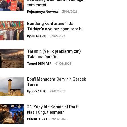
tam metni
Rojnameya Newroz
-
05/08/2026
Bandung Konferansı’nda
Türkiye’nin yalnızlaşan tercihi
Eyüp YALUR
-
02/08/2026
Tarımın (Ve Topraklarımızın)
Talanına Dur-De!
Temel DEMİRER
-
01/08/2026
Ebu’l Menuçehr Cami’nin Gerçek
Tarihi
Eyüp YALUR
-
28/07/2026
21. Yüzyılda Komünist Parti
Nasıl Örgütlenmeli?
Bülent KIRAT
-
28/07/2026