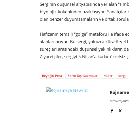
Serginin düşünsel altyapısında yer alan “sim
biyolojik kökeninden uzaklaşıyor. Sanatçıları
olan benzer duyumsamaların ve ortak soruların
Hafızanın temsili “gölge” metaforu ile ifade ed
alanları açıyor. Bu sergi, yalnızca küratöryel
süreçleri arasındaki düşünsel yakınlıkların d
Ziyaretçiler, sergiyi 5 Nisan’a kadar ücretsiz ş
Beyoğlu Pera
Form Dışı Sapmalar
Haber
sergi
Rojname
http://rojna