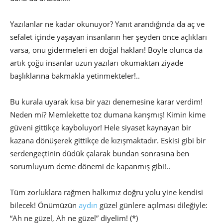
Yazılanlar ne kadar okunuyor? Yanıt arandığında da aç ve
sefalet içinde yaşayan insanların her şeyden önce açlıkları
varsa, onu gidermeleri en doğal hakları! Böyle olunca da
artık çoğu insanlar uzun yazıları okumaktan ziyade
başlıklarına bakmakla yetinmekteler!..
Bu kurala uyarak kısa bir yazı denemesine karar verdim!
Neden mi? Memlekette toz dumana karışmış! Kimin kime
güveni gittikçe kayboluyor! Hele siyaset kaynayan bir
kazana dönüşerek gittikçe de kızışmaktadır. Eskisi gibi bir
serdengeçtinin düdük çalarak bundan sonrasına ben
sorumluyum deme dönemi de kapanmış gibi!..
Tüm zorluklara rağmen halkımız doğru yolu yine kendisi
bilecek! Önümüzün
aydın
güzel günlere açılması dileğiyle:
“Ah ne güzel, Ah ne güzel” diyelim! (*)