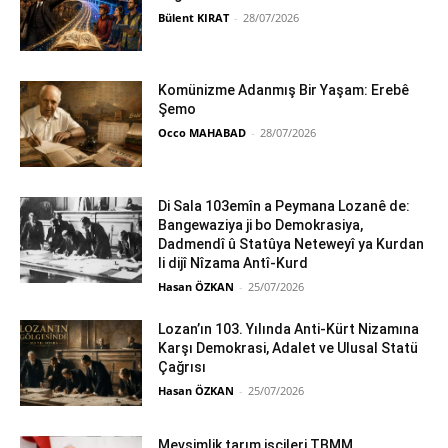
Bülent KIRAT
-
28/07/2026
Komünizme Adanmış Bir Yaşam: Erebê
Şemo
Occo MAHABAD
-
28/07/2026
Di Sala 103emîn a Peymana Lozanê de:
Bangewaziya ji bo Demokrasiya,
Dadmendî û Statûya Neteweyî ya Kurdan
li dijî Nîzama Antî-Kurd
Hasan ÖZKAN
-
25/07/2026
Lozan’ın 103. Yılında Anti-Kürt Nizamına
Karşı Demokrasi, Adalet ve Ulusal Statü
Çağrısı
Hasan ÖZKAN
-
25/07/2026
Mevsimlik tarım işçileri TBMM