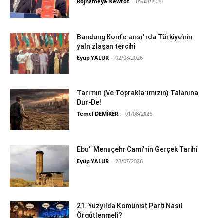
Rojnameya Newroz
-
05/08/2026
Bandung Konferansı’nda Türkiye’nin
yalnızlaşan tercihi
Eyüp YALUR
-
02/08/2026
Tarımın (Ve Topraklarımızın) Talanına
Dur-De!
Temel DEMİRER
-
01/08/2026
Ebu’l Menuçehr Cami’nin Gerçek Tarihi
Eyüp YALUR
-
28/07/2026
21. Yüzyılda Komünist Parti Nasıl
Örgütlenmeli?