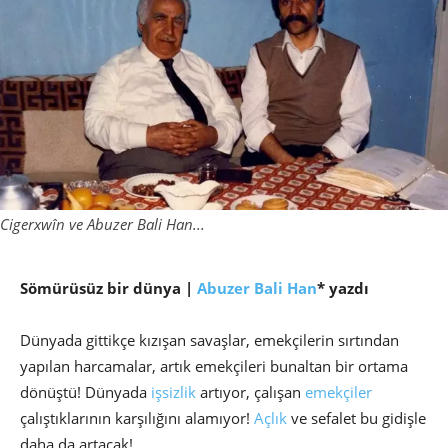
Cigerxwîn ve Abuzer Bali Han...
Sömürüsüz bir dünya |
Abuzer Bali Han
* yazdı
Dünyada gittikçe kızışan savaşlar, emekçilerin sırtından
yapılan harcamalar, artık emekçileri bunaltan bir ortama
dönüştü! Dünyada
işsizlik
artıyor, çalışan
emekçiler
çalıştıklarının karşılığını alamıyor!
Açlık
ve sefalet bu gidişle
daha da artacak!..