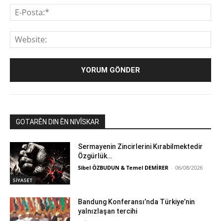
E-
Pos
We
GOTARÊN DIN ÊN NIVÎSKAR
Sermayenin Zincirlerini Kırabilmektedir
Özgürlük…
Sibel ÖZBUDUN & Temel DEMİRER
-
06/08/2026
SİYASET
Bandung Konferansı’nda Türkiye’nin
yalnızlaşan tercihi