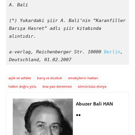
A. Bali
(*) Yukardaki şiir A. Bali’nin “Karanfiller 
Barışa Hasret” adlı şiir kitabında 
alıntıdır. 
a-verlag, Reichenberger Str. 10000 
Berlin
, 
Deutschland, 01.02.2007
açlık ve sefalet
barış ve dostluk
emekçilerin hakları
halkın doğru yolu
kısa yazı denemesi
sömürüsüz dünya
Abuzer Bali HAN