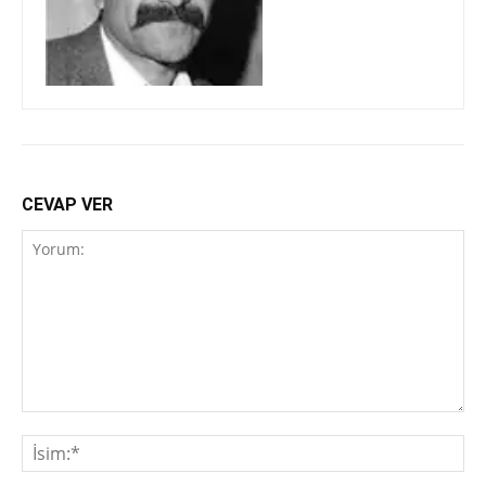
CEVAP VER
Yorum:
İsi