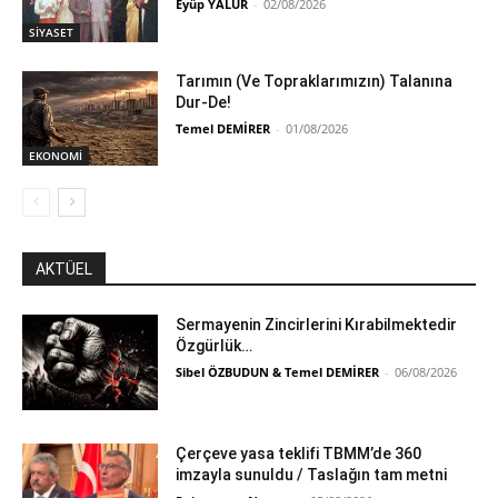
Eyüp YALUR
-
02/08/2026
SİYASET
Tarımın (Ve Topraklarımızın) Talanına
Dur-De!
Temel DEMİRER
-
01/08/2026
EKONOMİ
AKTÜEL
Sermayenin Zincirlerini Kırabilmektedir
Özgürlük…
Sibel ÖZBUDUN & Temel DEMİRER
-
06/08/2026
Çerçeve yasa teklifi TBMM’de 360
imzayla sunuldu / Taslağın tam metni