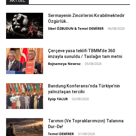
AKTÜEL
Sermayenin Zincirlerini Kırabilmektedir
Özgürlük…
Sibel ÖZBUDUN & Temel DEMİRER
-
06/08/2026
Çerçeve yasa teklifi TBMM’de 360
imzayla sunuldu / Taslağın tam metni
Rojnameya Newroz
-
05/08/2026
Bandung Konferansı’nda Türkiye’nin
yalnızlaşan tercihi
Eyüp YALUR
-
02/08/2026
Tarımın (Ve Topraklarımızın) Talanına
Dur-De!
Temel DEMİRER
-
01/08/2026