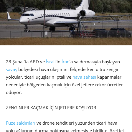
28 Şubat’ta ABD ve
İsrail
’in
İran
’a saldırmasıyla başlayan
savaş
bölgedeki hava ulaşımını felç ederken ultra zengin
yolcular, ticari uçuşların iptali ve
hava sahası
kapanmaları
nedeniyle bölgeden kaçmak için özel jetlere rekor ücretler
ödüyor.
ZENGİNLER KAÇMAK İÇİN JETLERE KOŞUYOR
Füze saldırıları
ve drone tehditleri yüzünden ticari hava
yolu ağlarının durma noktasına gelmesiyle birlikte, özel jet