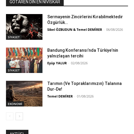
GOTARÊN DIN ÊN NIVÎSKAR
Sermayenin Zincirlerini Kırabilmektedir
Özgürlük…
Sibel ÖZBUDUN & Temel DEMİRER
-
06/08/2026
SİYASET
Bandung Konferansı’nda Türkiye’nin
yalnızlaşan tercihi
Eyüp YALUR
-
02/08/2026
SİYASET
Tarımın (Ve Topraklarımızın) Talanına
Dur-De!
Temel DEMİRER
-
01/08/2026
EKONOMİ