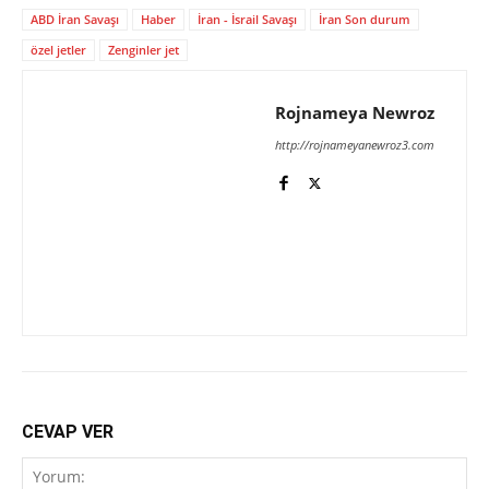
ABD İran Savaşı
Haber
İran - İsrail Savaşı
İran Son durum
özel jetler
Zenginler jet
Rojnameya Newroz
http://rojnameyanewroz3.com
CEVAP VER