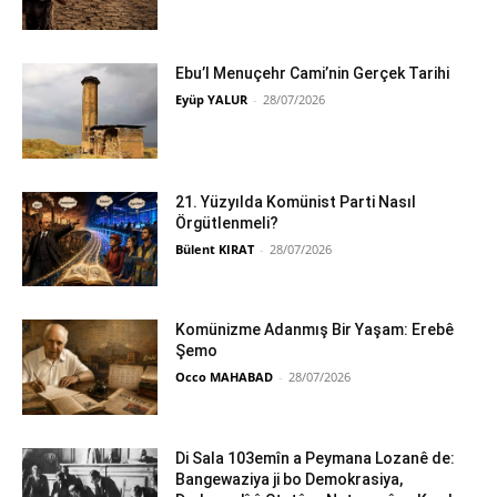
Ebu’l Menuçehr Cami’nin Gerçek Tarihi
Eyüp YALUR
-
28/07/2026
21. Yüzyılda Komünist Parti Nasıl
Örgütlenmeli?
Bülent KIRAT
-
28/07/2026
Komünizme Adanmış Bir Yaşam: Erebê
Şemo
Occo MAHABAD
-
28/07/2026
Di Sala 103emîn a Peymana Lozanê de:
Bangewaziya ji bo Demokrasiya,