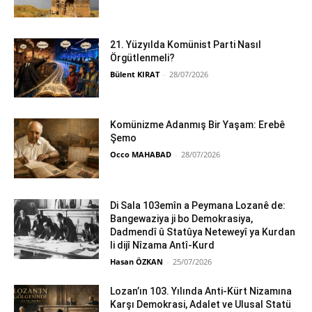
21. Yüzyılda Komünist Parti Nasıl
Örgütlenmeli?
Bülent KIRAT
-
28/07/2026
Komünizme Adanmış Bir Yaşam: Erebê
Şemo
Occo MAHABAD
-
28/07/2026
Di Sala 103emîn a Peymana Lozanê de:
Bangewaziya ji bo Demokrasiya,
Dadmendî û Statûya Neteweyî ya Kurdan
li dijî Nîzama Antî-Kurd
Hasan ÖZKAN
-
25/07/2026
Lozan’ın 103. Yılında Anti-Kürt Nizamına
Karşı Demokrasi, Adalet ve Ulusal Statü