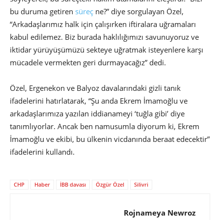
bu duruma getiren
süreç
ne?” diye sorgulayan Özel,
“Arkadaşlarımız halk için çalışırken iftiralara uğramaları
kabul edilemez. Biz burada haklılığımızı savunuyoruz ve
iktidar yürüyüşümüzü sekteye uğratmak isteyenlere karşı
mücadele vermekten geri durmayacağız” dedi.
Özel, Ergenekon ve Balyoz davalarındaki gizli tanık
ifadelerini hatırlatarak, “Şu anda Ekrem İmamoğlu ve
arkadaşlarımıza yazılan iddianameyi ‘tuğla gibi’ diye
tanımlıyorlar. Ancak ben namusumla diyorum ki, Ekrem
İmamoğlu ve ekibi, bu ülkenin vicdanında beraat edecektir”
ifadelerini kullandı.
CHP
Haber
İBB davası
Özgür Özel
Silivri
Rojnameya Newroz