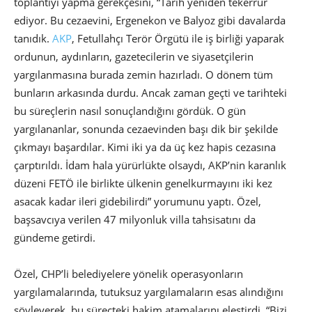
toplantıyı yapma gerekçesini, “Tarih yeniden tekerrür
ediyor. Bu cezaevini, Ergenekon ve Balyoz gibi davalarda
tanıdık.
AKP
, Fetullahçı Terör Örgütü ile iş birliği yaparak
ordunun, aydınların, gazetecilerin ve siyasetçilerin
yargılanmasına burada zemin hazırladı. O dönem tüm
bunların arkasında durdu. Ancak zaman geçti ve tarihteki
bu süreçlerin nasıl sonuçlandığını gördük. O gün
yargılananlar, sonunda cezaevinden başı dik bir şekilde
çıkmayı başardılar. Kimi iki ya da üç kez hapis cezasına
çarptırıldı. İdam hala yürürlükte olsaydı, AKP’nin karanlık
düzeni FETÖ ile birlikte ülkenin genelkurmayını iki kez
asacak kadar ileri gidebilirdi” yorumunu yaptı. Özel,
başsavcıya verilen 47 milyonluk villa tahsisatını da
gündeme getirdi.
Özel, CHP’li belediyelere yönelik operasyonların
yargılamalarında, tutuksuz yargılamaların esas alındığını
söyleyerek, bu süreçteki hakim atamalarını eleştirdi. “Bizi