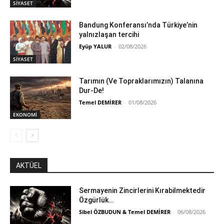
SİYASET
Bandung Konferansı’nda Türkiye’nin
yalnızlaşan tercihi
Eyüp YALUR
-
02/08/2026
SİYASET
Tarımın (Ve Topraklarımızın) Talanına
Dur-De!
Temel DEMİRER
-
01/08/2026
EKONOMİ
AKTÜEL
Sermayenin Zincirlerini Kırabilmektedir
Özgürlük…
Sibel ÖZBUDUN & Temel DEMİRER
-
06/08/2026