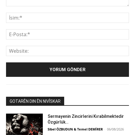
Yorum:
İsi
E-
Pos
We
GOTARÊN DIN ÊN NIVÎSKAR
Sermayenin Zincirlerini Kırabilmektedir
Özgürlük…
Sibel ÖZBUDUN & Temel DEMİRER
-
06/08/2026