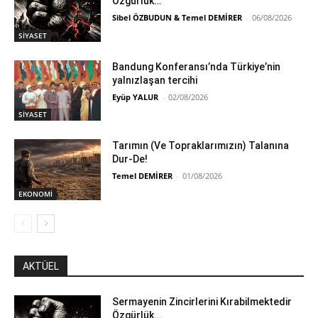
Özgürlük…
Sibel ÖZBUDUN & Temel DEMİRER
-
06/08/2026
SİYASET
Bandung Konferansı’nda Türkiye’nin
yalnızlaşan tercihi
Eyüp YALUR
-
02/08/2026
SİYASET
Tarımın (Ve Topraklarımızın) Talanına
Dur-De!
Temel DEMİRER
-
01/08/2026
EKONOMİ
AKTÜEL
Sermayenin Zincirlerini Kırabilmektedir
Özgürlük…