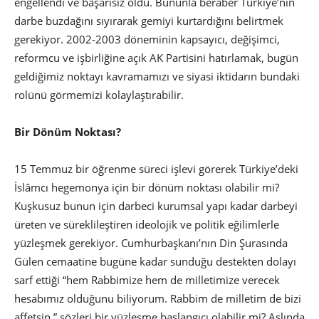
engellendi ve başarısız oldu. Bununla beraber Türkiye’nin
darbe buzdağını sıyırarak gemiyi kurtardığını belirtmek
gerekiyor. 2002-2003 döneminin kapsayıcı, değişimci,
reformcu ve işbirliğine açık AK Partisini hatırlamak, bugün
geldiğimiz noktayı kavramamızı ve siyasi iktidarın bundaki
rolünü görmemizi kolaylaştırabilir.
Bir Dönüm Noktası?
15 Temmuz bir öğrenme süreci işlevi görerek Türkiye’deki
İslâmcı hegemonya için bir dönüm noktası olabilir mi?
Kuşkusuz bunun için darbeci kurumsal yapı kadar darbeyi
üreten ve süreklileştiren ideolojik ve politik eğilimlerle
yüzleşmek gerekiyor. Cumhurbaşkanı’nın Din Şurasında
Gülen cemaatine bugüne kadar sunduğu destekten dolayı
sarf ettiği “hem Rabbimize hem de milletimize verecek
hesabımız olduğunu biliyorum. Rabbim de milletim de bizi
affetsin.” sözleri bir yüzleşme başlangıcı olabilir mi? Aslında