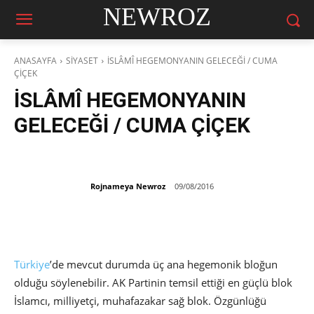
NEWROZ
ANASAYFA
SİYASET
İSLÂMÎ HEGEMONYANIN GELECEĞİ / CUMA
ÇİÇEK
İSLÂMÎ HEGEMONYANIN
GELECEĞİ / CUMA ÇİÇEK
Rojnameya Newroz
09/08/2016
Türkiye
’de mevcut durumda üç ana hegemonik bloğun
olduğu söylenebilir. AK Partinin temsil ettiği en güçlü blok
İslamcı, milliyetçi, muhafazakar sağ blok. Özgünlüğü