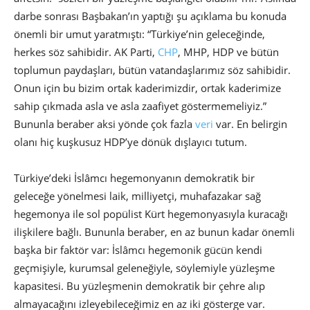
darbe sonrası Başbakan’ın yaptığı şu açıklama bu konuda
önemli bir umut yaratmıştı: “Türkiye’nin geleceğinde,
herkes söz sahibidir. AK Parti,
CHP
, MHP, HDP ve bütün
toplumun paydaşları, bütün vatandaşlarımız söz sahibidir.
Onun için bu bizim ortak kaderimizdir, ortak kaderimize
sahip çıkmada asla ve asla zaafiyet göstermemeliyiz.”
Bununla beraber aksi yönde çok fazla
veri
var. En belirgin
olanı hiç kuşkusuz HDP’ye dönük dışlayıcı tutum.
Türkiye’deki İslâmcı hegemonyanın demokratik bir
geleceğe yönelmesi laik, milliyetçi, muhafazakar sağ
hegemonya ile sol popülist Kürt hegemonyasıyla kuracağı
ilişkilere bağlı. Bununla beraber, en az bunun kadar önemli
başka bir faktör var: İslâmcı hegemonik gücün kendi
geçmişiyle, kurumsal geleneğiyle, söylemiyle yüzleşme
kapasitesi. Bu yüzleşmenin demokratik bir çehre alıp
almayacağını izleyebileceğimiz en az iki gösterge var.