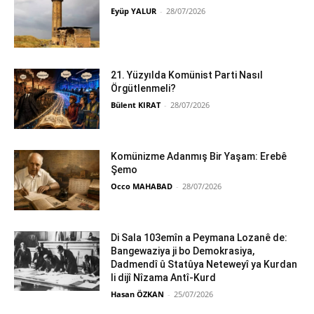
Eyüp YALUR
-
28/07/2026
21. Yüzyılda Komünist Parti Nasıl
Örgütlenmeli?
Bülent KIRAT
-
28/07/2026
Komünizme Adanmış Bir Yaşam: Erebê
Şemo
Occo MAHABAD
-
28/07/2026
Di Sala 103emîn a Peymana Lozanê de:
Bangewaziya ji bo Demokrasiya,
Dadmendî û Statûya Neteweyî ya Kurdan
li dijî Nîzama Antî-Kurd
Hasan ÖZKAN
-
25/07/2026