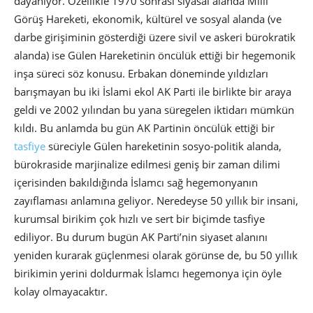
dayanıyor. Özellikle 1970 sonrası siyasal alanda Milli
Görüş Hareketi, ekonomik, kültürel ve sosyal alanda (ve
darbe girişiminin gösterdiği üzere sivil ve askeri bürokratik
alanda) ise Gülen Hareketinin öncülük ettiği bir hegemonik
inşa süreci söz konusu. Erbakan döneminde yıldızları
barışmayan bu iki İslami ekol AK Parti ile birlikte bir araya
geldi ve 2002 yılından bu yana süregelen iktidarı mümkün
kıldı. Bu anlamda bu gün AK Partinin öncülük ettiği bir
tasfiye
süreciyle Gülen hareketinin sosyo-politik alanda,
bürokraside marjinalize edilmesi geniş bir zaman dilimi
içerisinden bakıldığında İslamcı sağ hegemonyanın
zayıflaması anlamına geliyor. Neredeyse 50 yıllık bir insani,
kurumsal birikim çok hızlı ve sert bir biçimde tasfiye
ediliyor. Bu durum bugün AK Parti’nin siyaset alanını
yeniden kurarak güçlenmesi olarak görünse de, bu 50 yıllık
birikimin yerini doldurmak İslamcı hegemonya için öyle
kolay olmayacaktır.