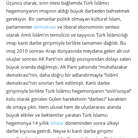
Üçüncü olarak, sınır-ötesi bağlamda Türk İslâmcı
hegemonyanın imajının aldığı büyük darbeden bahsetmek
gerekiyor. Bir zamanlar politik olmayan kültürel İslam,
parlamenter
demokrasi
ve liberal ekonominin sentezi
olarak ılımlı İslâm’ın temsilcisi ve taşıyıcısı Türk İslâmcılığı
imajı kanlı darbe girişimiyle birlikte tamamen dağıldı. Bu
imaj 2010 sonrası Arap dünyasında meydana gelen alt-üst
oluşlar sonrası AK Parti’nin aldığı pozisyondan dolayı zaten
büyük oranda dağılmıştı. AK Parti şahsında “muhafazakar
demokrasi”nin, daha doğru bir adlandırmayla “İslâmî
demokrasi”nin sınırları fark edilmişti. Kanlı darbe
girişimiyle birlikte Türk İslâmcı hegemonyanın “sivil/sosyal”
kolu olarak görülen Gülen hareketinin “darbeci” karakteri
de ortaya çıktı. Hem ulusal hem de uluslararası alanda
büyük etkiler ve beklentiler yaratan Türk İslamcı
hegemonya 14 yıllık
iktidar
döneminden sonra ülkeyi
darbe kıyısına getirdi. Neyse ki kanlı darbe girişimi