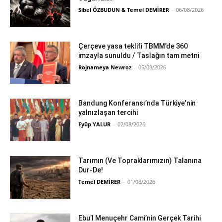
Sibel ÖZBUDUN & Temel DEMİRER
-
06/08/2026
Çerçeve yasa teklifi TBMM’de 360
imzayla sunuldu / Taslağın tam metni
Rojnameya Newroz
-
05/08/2026
Bandung Konferansı’nda Türkiye’nin
yalnızlaşan tercihi
Eyüp YALUR
-
02/08/2026
Tarımın (Ve Topraklarımızın) Talanına
Dur-De!
Temel DEMİRER
-
01/08/2026
Ebu’l Menuçehr Cami’nin Gerçek Tarihi