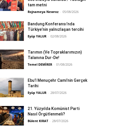
tam metni
Rojnameya Newroz
-
05/08/2026
Bandung Konferansı’nda
Türkiye’nin yalnızlaşan tercihi
Eyüp YALUR
-
02/08/2026
Tarımın (Ve Topraklarımızın)
Talanına Dur-De!
Temel DEMİRER
-
01/08/2026
Ebu’l Menuçehr Cami’nin Gerçek
Tarihi
Eyüp YALUR
-
28/07/2026
21. Yüzyılda Komünist Parti
Nasıl Örgütlenmeli?
Bülent KIRAT
-
28/07/2026