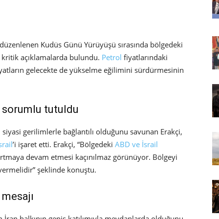
a düzenlenen Kudüs Günü Yürüyüşü sırasında bölgedeki
 kritik açıklamalarda bulundu.
Petrol
fiyatlarındaki
fiyatların gelecekte de yükselme eğilimini sürdürmesinin
l sorumlu tutuldu
 siyasi gerilimlerle bağlantılı olduğunu savunan Erakçi,
srail
’i işaret etti. Erakçi, “Bölgedeki
ABD ve İsrail
ın artmaya devam etmesi kaçınılmaz görünüyor. Bölgeyi
vermelidir” şeklinde konuştu.
k mesajı
en İran halkının geniş katılımıyla meydanlarda olduğunu