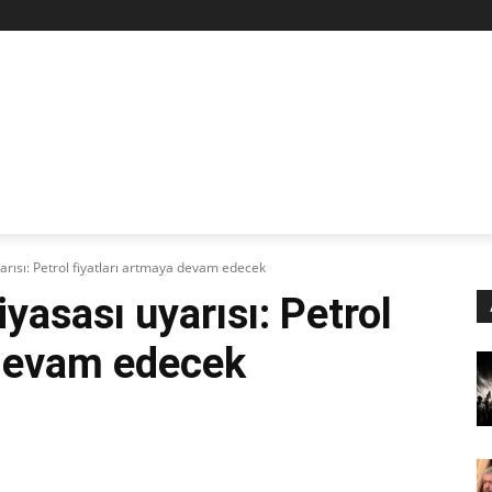
Z
STAN
SİYASET
İŞÇİ-EMEK
KÜLTÜR SANAT
KADI
yarısı: Petrol fiyatları artmaya devam edecek
iyasası uyarısı: Petrol
 devam edecek