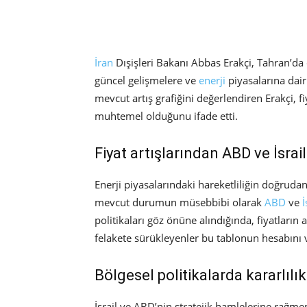
İran
Dışişleri Bakanı Abbas Erakçi, Tahran’d
güncel gelişmelere ve
enerji
piyasalarına dair
mevcut artış grafiğini değerlendiren Erakçi, 
muhtemel olduğunu ifade etti.
Fiyat artışlarından ABD ve İsrai
Enerji piyasalarındaki hareketliliğin doğrudan
mevcut durumun müsebbibi olarak
ABD
ve
İ
politikaları göz önüne alındığında, fiyatlar
felakete sürükleyenler bu tablonun hesabını 
Bölgesel politikalarda kararlılı
İsrail ve ABD’nin stratejik hamlelerine rağm