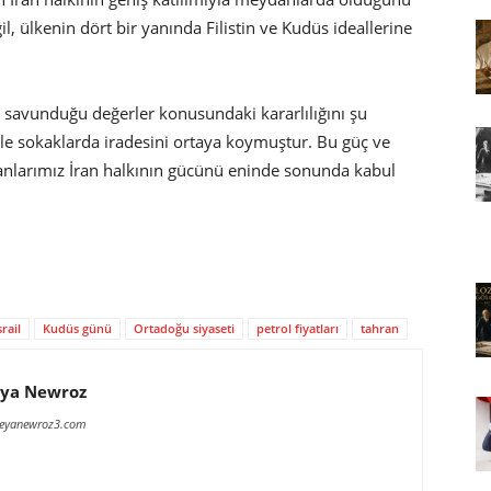
l, ülkenin dört bir yanında Filistin ve Kudüs ideallerine
n savunduğu değerler konusundaki kararlılığını şu
iyle sokaklarda iradesini ortaya koymuştur. Bu güç ve
anlarımız İran halkının gücünü eninde sonunda kabul
srail
Kudüs günü
Ortadoğu siyaseti
petrol fiyatları
tahran
ya Newroz
meyanewroz3.com