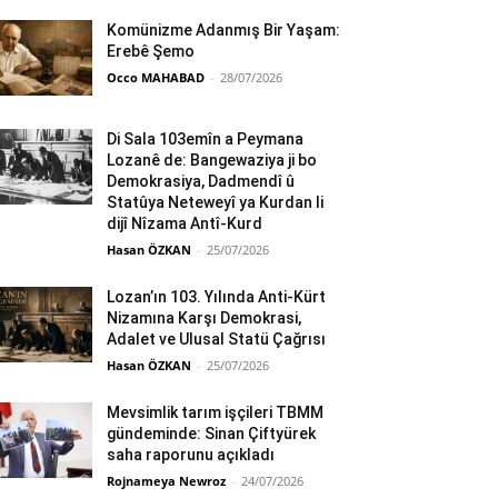
Komünizme Adanmış Bir Yaşam:
Erebê Şemo
Occo MAHABAD
-
28/07/2026
Di Sala 103emîn a Peymana
Lozanê de: Bangewaziya ji bo
Demokrasiya, Dadmendî û
Statûya Neteweyî ya Kurdan li
dijî Nîzama Antî-Kurd
Hasan ÖZKAN
-
25/07/2026
Lozan’ın 103. Yılında Anti-Kürt
Nizamına Karşı Demokrasi,
Adalet ve Ulusal Statü Çağrısı
Hasan ÖZKAN
-
25/07/2026
Mevsimlik tarım işçileri TBMM
gündeminde: Sinan Çiftyürek
saha raporunu açıkladı
Rojnameya Newroz
-
24/07/2026