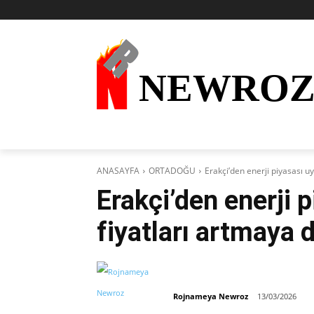
NEWRO
AKTÜEL
KURDÎ
HABER
KÜRDİ
ANASAYFA
ORTADOĞU
Erakçi’den enerji piyasası u
Erakçi’den enerji p
fiyatları artmaya
Rojnameya Newroz
13/03/2026