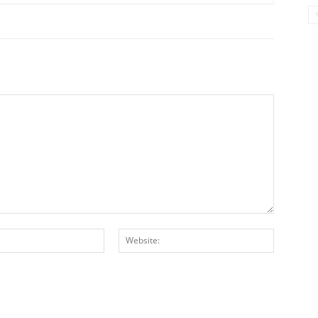
E-
Website:
Posta:*