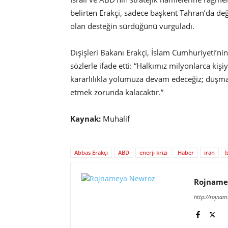
belirten Erakçi, sadece başkent Tahran’da deği
olan desteğin sürdüğünü vurguladı.
Dışişleri Bakanı Erakçi, İslam Cumhuriyeti’ni
sözlerle ifade etti: “Halkımız milyonlarca kiş
kararlılıkla yolumuza devam edeceğiz; düşm
etmek zorunda kalacaktır.”
Kaynak:
Muhalif
Abbas Erakçi
ABD
enerji krizi
Haber
iran
İ
Rojname
http://rojna