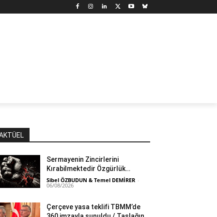
N
DÜNYA
MARX’TAN SEÇMELER
YAZARLAR
YAŞ
AKTÜEL
Sermayenin Zincirlerini
Kırabilmektedir Özgürlük…
Sibel ÖZBUDUN & Temel DEMİRER
-
06/08/2026
Çerçeve yasa teklifi TBMM’de
360 imzayla sunuldu / Taslağın