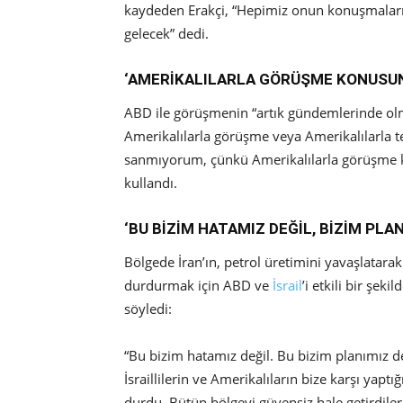
kaydeden Erakçi, “Hepimiz onun konuşmaların
gelecek” dedi.
‘AMERİKALILARLA GÖRÜŞME KONUSUND
ABD ile görüşmenin “artık gündemlerinde ol
Amerikalılarla görüşme veya Amerikalılarla 
sanmıyorum, çünkü Amerikalılarla görüşme k
kullandı.
‘BU BİZİM HATAMIZ DEĞİL, BİZİM PLAN
Bölgede İran’ın, petrol üretimini yavaşlatarak 
durdurmak için ABD ve
İsrail
’i etkili bir şek
söyledi:
“Bu bizim hatamız değil. Bu bizim planımız de
İsraillilerin ve Amerikalıların bize karşı yapt
durdu. Bütün bölgeyi güvensiz hale getirdiler