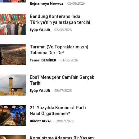
Rojnameya Newroz
-
05/08/2026
Bandung Konferansı’nda
Türkiye’nin yalnızlaşan tercihi
Eyüp YALUR
-
02/08/2026
Tarımın (Ve Topraklarımızın)
Talanına Dur-De!
Temel DEMİRER
-
01/08/2026
Ebu’l Menuçehr Cami’nin Gerçek
Tarihi
Eyüp YALUR
-
28/07/2026
21. Yüzyılda Komünist Parti
Nasıl Örgütlenmeli?
Bülent KIRAT
-
28/07/2026
Komünizme Adanmış Bir Yaşam: