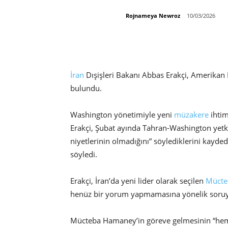
Rojnameya Newroz
10/03/2026
İran
Dışişleri Bakanı Abbas Erakçi, Amerika
bulundu.
Washington yönetimiyle yeni
müzakere
ihtim
Erakçi, Şubat ayında Tahran-Washington yetki
niyetlerinin olmadığını” söylediklerini kayde
söyledi.
Erakçi, İran’da yeni lider olarak seçilen
Mücte
henüz bir yorum yapmamasına yönelik soruya,
Mücteba Hamaney’in göreve gelmesinin “hem sü