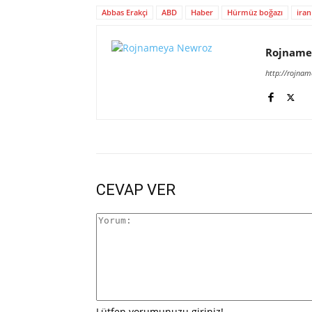
Abbas Erakçi
ABD
Haber
Hürmüz boğazı
iran
Rojname
http://rojna
CEVAP VER
Lütfen yorumunuzu giriniz!