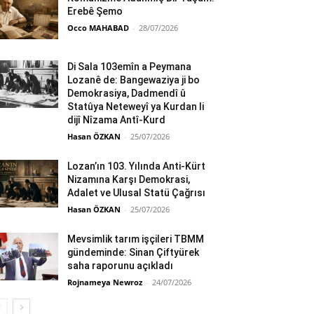
Erebê Şemo
Occo MAHABAD
-
28/07/2026
Di Sala 103emîn a Peymana
Lozanê de: Bangewaziya ji bo
Demokrasiya, Dadmendî û
Statûya Neteweyî ya Kurdan li
dijî Nîzama Antî-Kurd
Hasan ÖZKAN
-
25/07/2026
Lozan’ın 103. Yılında Anti-Kürt
Nizamına Karşı Demokrasi,
Adalet ve Ulusal Statü Çağrısı
Hasan ÖZKAN
-
25/07/2026
Mevsimlik tarım işçileri TBMM
gündeminde: Sinan Çiftyürek
saha raporunu açıkladı
Rojnameya Newroz
-
24/07/2026