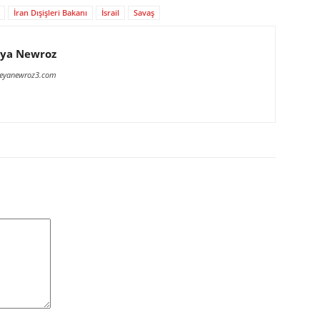
İran Dışişleri Bakanı
İsrail
Savaş
ya Newroz
meyanewroz3.com
Yorum: