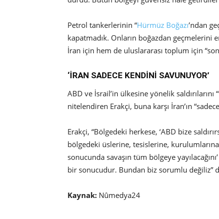
Petrol tankerlerinin “
Hürmüz Boğazı
’ndan ge
kapatmadık. Onların boğazdan geçmelerini e
İran için hem de uluslararası toplum için “s
‘İRAN SADECE KENDİNİ SAVUNUYOR’
ABD ve İsrail’in ülkesine yönelik saldırılarını
nitelendiren Erakçi, buna karşı İran’ın “sadec
Erakçi, “Bölgedeki herkese, ‘ABD bize saldır
bölgedeki üslerine, tesislerine, kurulumların
sonucunda savaşın tüm bölgeye yayılacağını’ z
bir sonucudur. Bundan biz sorumlu değiliz” 
Kaynak:
Nûmedya24