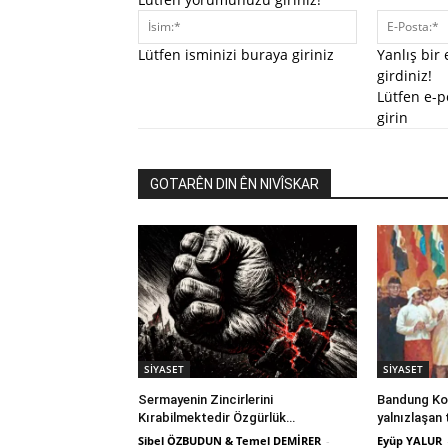
İsim:*
Lütfen isminizi buraya giriniz
Yanlış bir
girdiniz!
Lütfen e-p
girin
GOTARÊN DIN ÊN NIVÎSKAR
SİYASET
SİYASET
Sermayenin Zincirlerini
Bandung Kon
Kırabilmektedir Özgürlük…
yalnızlaşan 
Sibel ÖZBUDUN & Temel DEMİRER
-
Eyüp YALUR