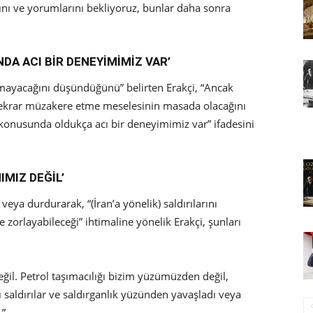
ı ve yorumlarını bekliyoruz, bunlar daha sonra
A ACI BİR DENEYİMİMİZ VAR’
mayacağını düşündüğünü” belirten Erakçi, “Ancak
tekrar müzakere etme meselesinin masada olacağını
onusunda oldukça acı bir deneyimimiz var” ifadesini
IMIZ DEĞİL’
veya durdurarak, “(İran’a yönelik) saldırılarını
ilde zorlayabileceği” ihtimaline yönelik Erakçi, şunları
ğil. Petrol taşımacılığı bizim yüzümüzden değil,
ığı saldırılar ve saldırganlık yüzünden yavaşladı veya
.”