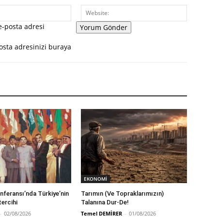
E-
Website:
Posta:*
 e-posta adresi
osta adresinizi buraya
EKONOMİ
feransı’nda Türkiye’nin
Tarımın (Ve Topraklarımızın)
tercihi
Talanına Dur-De!
-
02/08/2026
Temel DEMİRER
-
01/08/2026