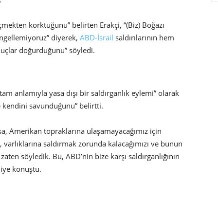
çmekten korktuğunu” belirten Erakçi, “(Biz) Boğazı
ngellemiyoruz” diyerek,
ABD-İsrail
saldırılarının hem
onuçlar doğurduğunu” söyledi.
 “tam anlamıyla yasa dışı bir saldırganlık eylemi” olarak
e kendini savunduğunu” belirtti.
ırsa, Amerikan topraklarına ulaşamayacağımız için
a, varlıklarına saldırmak zorunda kalacağımızı ve bunun
aten söyledik. Bu, ABD’nin bize karşı saldırganlığının
diye konuştu.