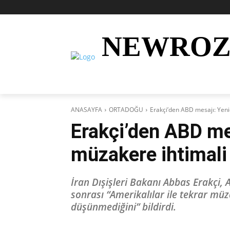
NEWRO
AKTÜEL
KURDÎ
HABER
KÜRDİ
ANASAYFA
ORTADOĞU
Erakçi’den ABD mesajı: Yeni
Erakçi’den ABD me
müzakere ihtimali 
İran Dışişleri Bakanı Abbas Erakçi, AB
sonrası “Amerikalılar ile tekrar m
düşünmediğini” bildirdi.