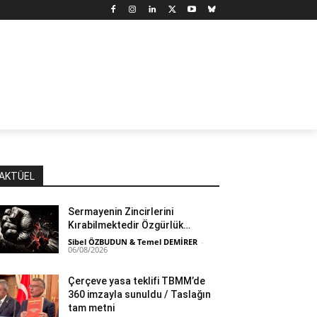
N
DÜNYA
MARX’TAN SEÇMELER
YAZARLAR
YAŞ
AKTÜEL
Sermayenin Zincirlerini
Kırabilmektedir Özgürlük…
Sibel ÖZBUDUN & Temel DEMİRER
-
06/08/2026
Çerçeve yasa teklifi TBMM’de
360 imzayla sunuldu / Taslağın
tam metni