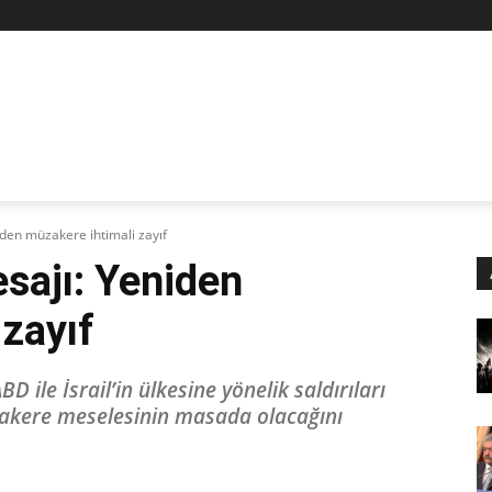
Z
STAN
SİYASET
İŞÇİ-EMEK
KÜLTÜR SANAT
KADI
den müzakere ihtimali zayıf
sajı: Yeniden
zayıf
D ile İsrail’in ülkesine yönelik saldırıları
üzakere meselesinin masada olacağını