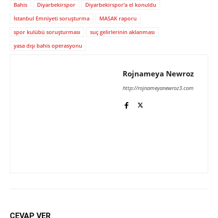
Bahis
Diyarbekirspor
Diyarbekirspor’a el konuldu
İstanbul Emniyeti soruşturma
MASAK raporu
spor kulübü soruşturması
suç gelirlerinin aklanması
yasa dışı bahis operasyonu
Rojnameya Newroz
http://rojnameyanewroz3.com
CEVAP VER