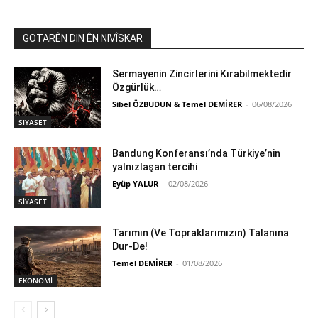
GOTARÊN DIN ÊN NIVÎSKAR
Sermayenin Zincirlerini Kırabilmektedir
Özgürlük…
Sibel ÖZBUDUN & Temel DEMİRER
-
06/08/2026
SİYASET
Bandung Konferansı’nda Türkiye’nin
yalnızlaşan tercihi
Eyüp YALUR
-
02/08/2026
SİYASET
Tarımın (Ve Topraklarımızın) Talanına
Dur-De!
Temel DEMİRER
-
01/08/2026
EKONOMİ