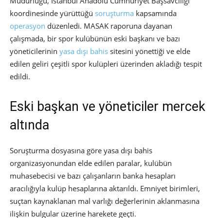
Müdürlüğü, İstanbul Anadolu Cumhuriyet Başsavcılığı
koordinesinde yürüttüğü
soruşturma
kapsamında
operasyon
düzenledi. MASAK raporuna dayanan
çalışmada, bir spor kulübünün eski başkanı ve bazı
yöneticilerinin
yasa dışı bahis
sitesini yönettiği ve elde
edilen geliri çeşitli spor kulüpleri üzerinden akladığı tespit
edildi.
Eski başkan ve yöneticiler mercek
altında
Soruşturma dosyasına göre yasa dışı bahis
organizasyonundan elde edilen paralar, kulübün
muhasebecisi ve bazı çalışanların banka hesapları
aracılığıyla kulüp hesaplarına aktarıldı. Emniyet birimleri,
suçtan kaynaklanan mal varlığı değerlerinin aklanmasına
ilişkin bulgular üzerine harekete geçti.