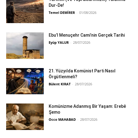
Dur-De!
Temel DEMİRER
-
01/08/2026
Ebu’l Menuçehr Cami’nin Gerçek Tarihi
Eyüp YALUR
-
28/07/2026
21. Yüzyılda Komünist Parti Nasıl
Örgütlenmeli?
Bülent KIRAT
-
28/07/2026
Komünizme Adanmış Bir Yaşam: Erebê
Şemo
Occo MAHABAD
-
28/07/2026