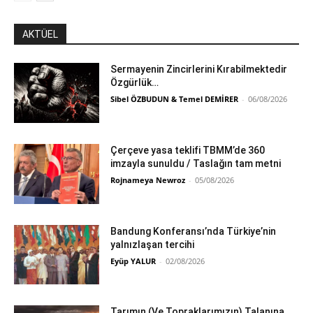
AKTÜEL
Sermayenin Zincirlerini Kırabilmektedir
Özgürlük…
Sibel ÖZBUDUN & Temel DEMİRER
-
06/08/2026
Çerçeve yasa teklifi TBMM’de 360
imzayla sunuldu / Taslağın tam metni
Rojnameya Newroz
-
05/08/2026
Bandung Konferansı’nda Türkiye’nin
yalnızlaşan tercihi
Eyüp YALUR
-
02/08/2026
Tarımın (Ve Topraklarımızın) Talanına