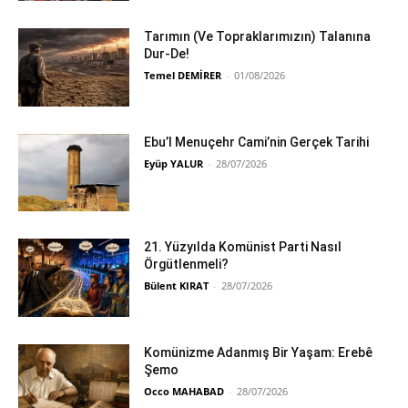
Tarımın (Ve Topraklarımızın) Talanına
Dur-De!
Temel DEMİRER
-
01/08/2026
Ebu’l Menuçehr Cami’nin Gerçek Tarihi
Eyüp YALUR
-
28/07/2026
21. Yüzyılda Komünist Parti Nasıl
Örgütlenmeli?
Bülent KIRAT
-
28/07/2026
Komünizme Adanmış Bir Yaşam: Erebê
Şemo
Occo MAHABAD
-
28/07/2026