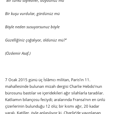
“Bir türkü söylediler, duydunuz mu
Bir kuşu vurdular, gördünüz mü
Böyle neden susuyorsunuz böyle
Güzelliğiniz çoğalıyor, öldünüz mü?”
(Özdemir Asaf.)
7 Ocak 2015 günü üç İslâmcı militan, Paris’in 11.
mahallesinde bulunan mizah dergisi Charlie Hebdo’nun
bürosunu bastılar ve içeridekileri ağır silahlarla taradılar.
Katliamın bilançosu feciydi; aralarında Fransa’nın en ünlü
çizerlerinin bulunduğu 12 ölü; bir kısmı ağır, 20 kadar
yaralı. Katiller, öyle anlaşılıyor ki,
Charlie
’de yayınlanan