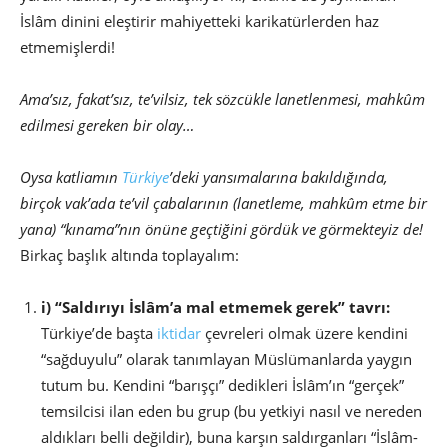
İslâm dinini eleştirir mahiyetteki karikatürlerden haz
etmemişlerdi!
Ama’sız, fakat’sız, te’vilsiz, tek sözcükle lanetlenmesi, mahkûm
edilmesi gereken bir olay…
Oysa katliamın
Türkiye
’deki yansımalarına bakıldığında,
birçok vak’ada te’vil çabalarının (lanetleme, mahkûm etme bir
yana) “kınama”nın önüne geçtiğini gördük ve görmekteyiz de!
Birkaç başlık altında toplayalım:
i) “Saldırıyı İslâm’a mal etmemek gerek” tavrı:
Türkiye’de başta
iktidar
çevreleri olmak üzere kendini
“sağduyulu” olarak tanımlayan Müslümanlarda yaygın
tutum bu. Kendini “barışçı” dedikleri İslâm’ın “gerçek”
temsilcisi ilan eden bu grup (bu yetkiyi nasıl ve nereden
aldıkları belli değildir), buna karşın saldırganları “İslâm-