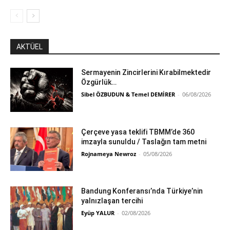
AKTÜEL
Sermayenin Zincirlerini Kırabilmektedir
Özgürlük…
Sibel ÖZBUDUN & Temel DEMİRER
-
06/08/2026
Çerçeve yasa teklifi TBMM’de 360
imzayla sunuldu / Taslağın tam metni
Rojnameya Newroz
-
05/08/2026
Bandung Konferansı’nda Türkiye’nin
yalnızlaşan tercihi
Eyüp YALUR
-
02/08/2026