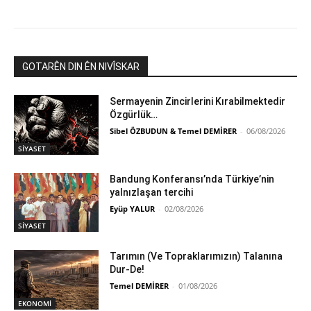
GOTARÊN DIN ÊN NIVÎSKAR
Sermayenin Zincirlerini Kırabilmektedir
Özgürlük…
Sibel ÖZBUDUN & Temel DEMİRER
-
06/08/2026
SİYASET
Bandung Konferansı’nda Türkiye’nin
yalnızlaşan tercihi
Eyüp YALUR
-
02/08/2026
SİYASET
Tarımın (Ve Topraklarımızın) Talanına
Dur-De!
Temel DEMİRER
-
01/08/2026
EKONOMİ