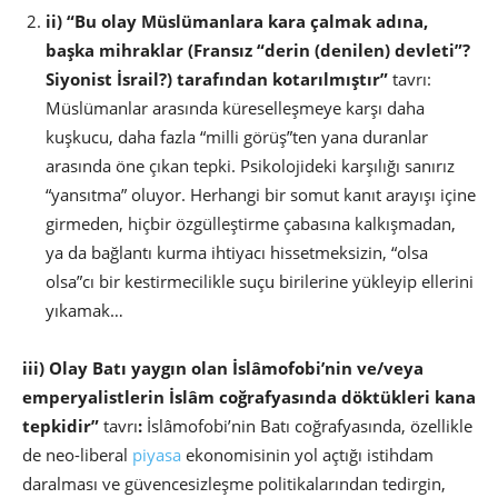
ii) “Bu olay Müslümanlara kara çalmak adına,
başka mihraklar (Fransız “derin (denilen) devleti”?
Siyonist İsrail?) tarafından kotarılmıştır”
tavrı:
Müslümanlar arasında küreselleşmeye karşı daha
kuşkucu, daha fazla “milli görüş”ten yana duranlar
arasında öne çıkan tepki. Psikolojideki karşılığı sanırız
“yansıtma” oluyor. Herhangi bir somut kanıt arayışı içine
girmeden, hiçbir özgülleştirme çabasına kalkışmadan,
ya da bağlantı kurma ihtiyacı hissetmeksizin, “olsa
olsa”cı bir kestirmecilikle suçu birilerine yükleyip ellerini
yıkamak…
iii) Olay Batı yaygın olan İslâmofobi’nin ve/veya
emperyalistlerin İslâm coğrafyasında döktükleri kana
tepkidir”
tavrı
:
İslâmofobi’nin Batı coğrafyasında, özellikle
de neo-liberal
piyasa
ekonomisinin yol açtığı istihdam
daralması ve güvencesizleşme politikalarından tedirgin,