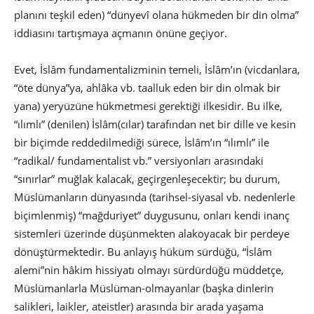
planını teşkil eden) “dünyevî olana hükmeden bir din olma”
iddiasını tartışmaya açmanın önüne geçiyor.
Evet, İslâm fundamentalizminin temeli, İslâm’ın (vicdanlara,
“öte dünya”ya, ahlâka vb. taalluk eden bir din olmak bir
yana) yeryüzüne hükmetmesi gerektiği ilkesidir. Bu ilke,
“ılımlı” (denilen) İslâm(cılar) tarafından net bir dille ve kesin
bir biçimde reddedilmediği sürece, İslâm’ın “ılımlı” ile
“radikal/ fundamentalist vb.” versiyonları arasındaki
“sınırlar” muğlak kalacak, geçirgenleşecektir; bu durum,
Müslümanların dünyasında (tarihsel-siyasal vb. nedenlerle
biçimlenmiş) “mağduriyet” duygusunu, onları kendi inanç
sistemleri üzerinde düşünmekten alakoyacak bir perdeye
dönüştürmektedir. Bu anlayış hüküm sürdüğü, “İslâm
alemi”nin hâkim hissiyatı olmayı sürdürdüğü müddetçe,
Müslümanlarla Müslüman-olmayanlar (başka dinlerin
salikleri, laikler, ateistler) arasında bir arada yaşama