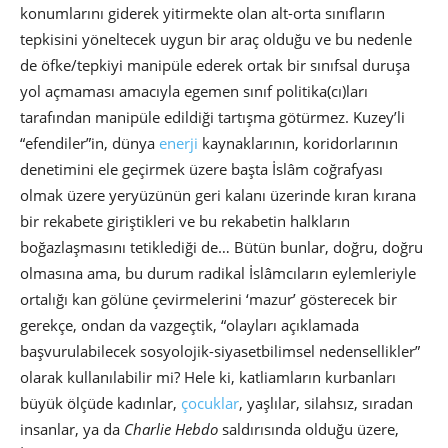
konumlarını giderek yitirmekte olan alt-orta sınıfların
tepkisini yöneltecek uygun bir araç olduğu ve bu nedenle
de öfke/tepkiyi manipüle ederek ortak bir sınıfsal duruşa
yol açmaması amacıyla egemen sınıf politika(cı)ları
tarafından manipüle edildiği tartışma götürmez. Kuzey’li
“efendiler”in, dünya
enerji
kaynaklarının, koridorlarının
denetimini ele geçirmek üzere başta İslâm coğrafyası
olmak üzere yeryüzünün geri kalanı üzerinde kıran kırana
bir rekabete giriştikleri ve bu rekabetin halkların
boğazlaşmasını tetiklediği de… Bütün bunlar, doğru, doğru
olmasına ama, bu durum radikal İslâmcıların eylemleriyle
ortalığı kan gölüne çevirmelerini ‘mazur’ gösterecek bir
gerekçe, ondan da vazgeçtik, “olayları açıklamada
başvurulabilecek sosyolojik-siyasetbilimsel nedensellikler”
olarak kullanılabilir mi? Hele ki, katliamların kurbanları
büyük ölçüde kadınlar,
çocuklar
, yaşlılar, silahsız, sıradan
insanlar, ya da
Charlie Hebdo
saldırısında olduğu üzere,