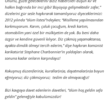
Onurlu, güzel geleceklerin/ Biziz habercileri düşün ki/ Ve
halkın bağrında bir inci gibi/ Büyüyüp gelişmektedir zafer,”
dizelerini gür sesle haykırarak tamamlıyoruz diyeceklerimizi:
2012 yılında “ölüm listesi”ndeyken; “Misilleme yapılmasından
korkmuyorum. Karım, çoluk çocuğum, kredi kartım,
otomobilim yani özel bir mülkiyetim de yok. Bu beni daha
özgür ve kendine güvenli kılıyor. Diz çökmüş yaşamaktansa,
ayakta dimdik ölmeyi tercih ederim,” diye haykıran komünist
karikatürist Stephane Charbonnier’in yoldaşları olarak,
sonuna kadar onların karşındayız!
Kokuşmuş düzen(lerin)e, kurallar(ın)a, dayatmalar(ın)a boyun
eğmiyoruz; diz çökmüyoruz; teslim de olmayacağız!
Bizi kavgaya davet edenlerin davetleri, “ölüm hoş geldin sefa
geldin” geleneğiyle kabulümüzdür!