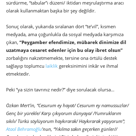
sürdürme, “tabular”ı düzeni/ iktidarı meşrulaştırma aracı
olarak kullanmaktan başka bir şey değildir.
Sonuç olarak, yukarıda sıralanan dört “te’vil”, kısmen
medyada, ama çoğunlukla da sosyal medyada karşımıza
çıkan,
“Peygamber efendimize, mübarek dinimize dil
uzatmaya cesaret edenler için bu olay ibret olsun”
zorbalığını nakzetmemekte, tersine ona örtülü destek
sağlayıp toplumcu
laiklik
gereksinimini inkâr ve ihmal
etmektedir.
Peki “ya sizin tavrınız nedir?” diye sorulacak olursa…
Özkan Mert’in, “Cesurum ey hayat/ Cesurum ey namussuzlar/
Genç bir yürekle/ Karşı çıkıyorum dünyaya/ /Yumruklarım
sıkılı/ Türkü söylüyorum haykırarak/ Haykırarak yaşıyorum”;
Ataol Behramoğlu
’nun, “Yıkılma sakın geçerken günler//