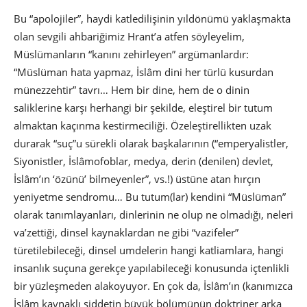
Bu “apolojiler”, haydi katledilişinin yıldönümü yaklaşmakta
olan sevgili ahbariğimiz Hrant’a atfen söyleyelim,
Müslümanların “kanını zehirleyen” argümanlardır:
“Müslüman hata yapmaz, İslâm dini her türlü kusurdan
münezzehtir” tavrı… Hem bir dine, hem de o dinin
saliklerine karşı herhangi bir şekilde, eleştirel bir tutum
almaktan kaçınma kestirmeciliği. Özeleştirellikten uzak
durarak “suç”u sürekli olarak başkalarının (“emperyalistler,
Siyonistler, İslâmofoblar, medya, derin (denilen) devlet,
İslâm’ın ‘özünü’ bilmeyenler”, vs.!) üstüne atan hırçın
yeniyetme sendromu… Bu tutum(lar) kendini “Müslüman”
olarak tanımlayanları, dinlerinin ne olup ne olmadığı, neleri
va’zettiği, dinsel kaynaklardan ne gibi “vazifeler”
türetilebileceği, dinsel umdelerin hangi katliamlara, hangi
insanlık suçuna gerekçe yapılabileceği konusunda içtenlikli
bir yüzleşmeden alakoyuyor. En çok da, İslâm’ın (kanımızca
İslâm kaynaklı şiddetin büyük bölümünün doktriner arka