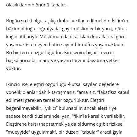
olasılıklarının önünü kapatır…
Bugün şu iki olgu, açıkça kabul ve ilan edilmelidir: İslâm’ın
hâkim olduğu coğrafyada, gayrimüslimler bir yana, nüfus
kağıdı itibariyle Müslüman da olsa İslâm kurallarına göre
yaşamak istemeyen hatırı sayılır bir nüfus yaşamaktadır.
Bu bir tercih özgürlüğüdür. Kimsenin, hiçbir merciin
başkalarına bir inanç ve yaşam tarzını dayatma yetkisi
yoktur.
İkincisi ise, eleştiri özgürlüğü -kutsal sayılan değerlere
yönelik olanlar dahil- tartışmasız, “ama”sız, “fakat”sız kabul
edilmesi gereken temel bir özgürlüktür. Eleştiri
beğenilmeyebilir, “yıkıcı” bulunabilir, ancak eleştiriye
sadece kendi düzleminde, yani “fikir”le karşılık verilebilir.
Eleştirene karşı (hapsetmek ya da öldürmek gibi) fiziksel
“müeyyide” uygulamak”, bir düzeni “tabular” aracılığıyla