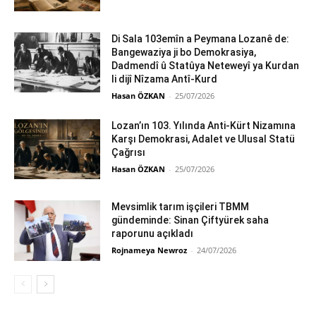
Di Sala 103emîn a Peymana Lozanê de:
Bangewaziya ji bo Demokrasiya,
Dadmendî û Statûya Neteweyî ya Kurdan
li dijî Nîzama Antî-Kurd
Hasan ÖZKAN
-
25/07/2026
Lozan’ın 103. Yılında Anti-Kürt Nizamına
Karşı Demokrasi, Adalet ve Ulusal Statü
Çağrısı
Hasan ÖZKAN
-
25/07/2026
Mevsimlik tarım işçileri TBMM
gündeminde: Sinan Çiftyürek saha
raporunu açıkladı
Rojnameya Newroz
-
24/07/2026