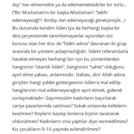
dışı” ilan etmemekte ya da edememektedirler bir türlü…
(“Bir Müslüman’ın bir başka Müslüman’ı “tekfir
edemeyeceği”/ dindışı ilan edemeyeceği gerekçesiyle…)
Bu durumda kendini İslâm (ya da herhangi başka bir
din) çerçevesinde tanımlamayanlar açısından söz
konusu olan her ikisi de “İslâm adına” davranan iki grup
arasında bir yöntem anlaşmazlığıdır. İslâmî referanslarla
hareket etmeyen herhangi biri için bu yöntemlerden
hangisinin “otantik İslâm”, hangisinin “sahte” olduğunu
ayırt etme çabası, anlamsızdır. Dahası, din/ Allah adına
girişilen hangi şiddet göstergesinin İslâm’a mal edilip
hangilerinin mal edilemeyeceğini ayırt etmek, giderek
zorlaşmaktadır: Gayrimüslim kadınların kaçırılarak
cariye pazarlarında satılması? Sokak ortasında kellelerin
kesilmesi? Köylerin basılıp binlerce kişinin taranarak
öldürülmesi? Kadınların zina yaptılar diye recmedilmesi?
Kız çocukların 9-10 yaşında evlendirilmesi?