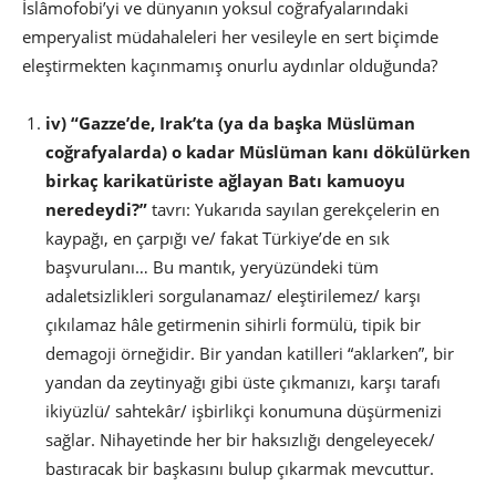
İslâmofobi’yi ve dünyanın yoksul coğrafyalarındaki
emperyalist müdahaleleri her vesileyle en sert biçimde
eleştirmekten kaçınmamış onurlu aydınlar olduğunda?
iv) “Gazze’de, Irak’ta (ya da başka Müslüman
coğrafyalarda) o kadar Müslüman kanı dökülürken
birkaç karikatüriste ağlayan Batı kamuoyu
neredeydi?”
tavrı: Yukarıda sayılan gerekçelerin en
kaypağı, en çarpığı ve/ fakat Türkiye’de en sık
başvurulanı… Bu mantık, yeryüzündeki tüm
adaletsizlikleri sorgulanamaz/ eleştirilemez/ karşı
çıkılamaz hâle getirmenin sihirli formülü, tipik bir
demagoji örneğidir. Bir yandan katilleri “aklarken”, bir
yandan da zeytinyağı gibi üste çıkmanızı, karşı tarafı
ikiyüzlü/ sahtekâr/ işbirlikçi konumuna düşürmenizi
sağlar. Nihayetinde her bir haksızlığı dengeleyecek/
bastıracak bir başkasını bulup çıkarmak mevcuttur.