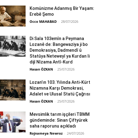
Komünizme Adanmış Bir Yaşam:
Erebê Şemo
Occo MAHABAD
-
28/07/2026
Di Sala 103emîn a Peymana
Lozanê de: Bangewaziya ji bo
Demokrasiya, Dadmendî û
Statûya Neteweyî ya Kurdan li
dijî Nîzama Antî-Kurd
Hasan ÖZKAN
-
25/07/2026
Lozan’ın 103. Yılında Anti-Kürt
Nizamına Karşı Demokrasi,
Adalet ve Ulusal Statü Çağrısı
Hasan ÖZKAN
-
25/07/2026
Mevsimlik tarım işçileri TBMM
gündeminde: Sinan Çiftyürek
saha raporunu açıkladı
Rojnameya Newroz
-
24/07/2026