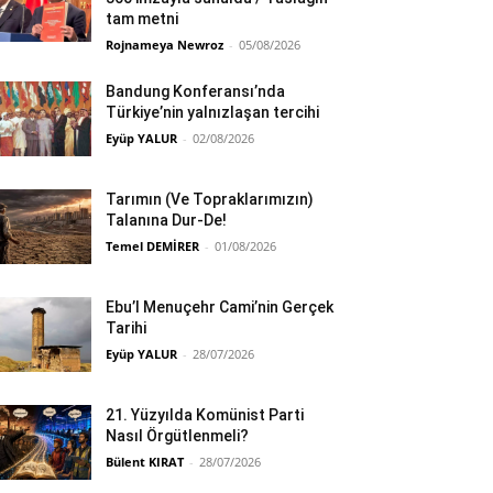
tam metni
Rojnameya Newroz
-
05/08/2026
Bandung Konferansı’nda
Türkiye’nin yalnızlaşan tercihi
Eyüp YALUR
-
02/08/2026
Tarımın (Ve Topraklarımızın)
Talanına Dur-De!
Temel DEMİRER
-
01/08/2026
Ebu’l Menuçehr Cami’nin Gerçek
Tarihi
Eyüp YALUR
-
28/07/2026
21. Yüzyılda Komünist Parti
Nasıl Örgütlenmeli?
Bülent KIRAT
-
28/07/2026