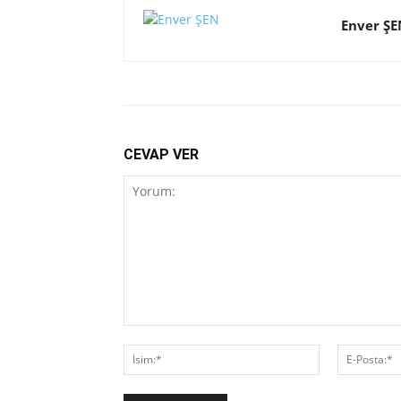
Enver ŞE
CEVAP VER
Yorum:
İsim:*