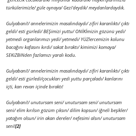
türkülerimizle/ güle oynaya/ Gezi’deydik/ meydanlardaydık.
Gulyabani!/ annelerimizin masalındaydı/ zifiri karanlıktı/ çıktı
geldi/ esti gürledi/ BEŞimizi yuttu/ ONİKİmizin gözünü yedi/
yetmedi organlarımızı yedi/ yetmedi/ YÜZlercemizin kolunu
bacağını kafasını kırdı/ sakat bıraktı/ kimimizi komaya/
SEKiZBiNden fazlamızı yaralı kodu.
Gulyabani!/ annelerimizin masalındaydı/ zifiri karanlıktı/ çıktı
geldi/ esti gürledi/çocukları yedi yuttu parçaladı/ kanlarını
içti, kan revan içinde bıraktı!
Gulyabani!/ unutursam seni/ unutursam seni/ unutursam
seni/ elim kırılsın gözüm çıksın/ dilim kopsun/ iğneli beşikler/
yatağım olsun/ irin akan dereler/ nefesimi alsın/ unutursam
seni!
[2]