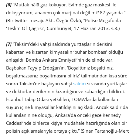
[6]
“Mutfak hâlâ gaz kokuyor. Evimde gaz maskesi ile
dolaşıyorum, ananem çok marjinal değil mi? 87 yaşında.”
(Bir twitter mesajı. Akt.: Özgür Özkü, “Polise Megafonla
‘Teslim Ol’ Çağrısı”, Cumhuriyet, 17 Haziran 2013, s.8.)
[7]
“Taksim’deki vahşi saldırıda yurttaşların derisini
kabartan ve kızartan kimyasalın ‘buhar bombası’ olduğu
anlaşıldı. Bomba Ankara Emniyeti’nin de elinde var.
Başbakan Tayyip Erdoğan’ın, ‘Boşalttınız boşalttınız,
boşaltmazsanız boşaltmasını biliriz’ talimatından kısa süre
sonra Taksim’de başlayan vahşi
saldırı
sırasında yurttaşlar
ve doktorlar derilerinin kızardığını ve kabardığını bildirdi.
İstanbul Tabip Odası yetkilileri, TOMA’larda kullanılan
suyun içine kimyasallar katıldığını açıkladı. Ancak saldırıda
kullanılanın ne olduğu, Ankara’da önceki gece Kennedy
Caddesi’nde binlerce kişiye müdahale hazırlığında olan bir
polisin açıklamalarıyla ortaya çıktı.” (Sinan Tartanoğlu-Mert