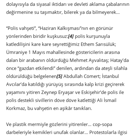
dolayısıyla da siyasal iktidarı ve devleti aklama çabalarının
değirmenine su taşımaktır, bilerek ya da bilmeyerek…
“Polis vahşeti”, “Haziran Kalkışması”nın en görünür
yönlerinden biridir kuşkusuz:
[4]
polis kurşunuyla
katledilişini kare kare seyrettiğimiz Ethem Sarısülük;
Ümraniye 1 Mayıs mahallesinde göstericilerin arasına
dalan bir arabanın öldürdüğü Mehmet Ayvalıtaş; Hatay’da
önce “gazdan etkilendi” denilen, ardından da ateşli silahla
öldürüldüğü belgelenen
[5]
Abdullah Cömert; İstanbul
Avcılar’da katıldığı yürüyüş sırasında kalp krizi geçirerek
yaşamını yitiren Zeynep Eryaşar ve Eskişehir’de polis ile
polis destekli sivillerin döve döve katlettiği Ali İsmail
Korkmaz, bu vahşetin en aşikâr tanıkları.
Ve plastik mermiyle gözlerini yitirenler… cop-sopa
darbeleriyle kemikleri unufak olanlar… Protestolarla ilgisi