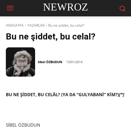
NEWROZ
ANASAYFA
YAZARLAR
Bu ne şiddet, bu celal?
Bu ne şiddet, bu celal?
Sibel ÖZBUDUN
13/01/2014
BU NE ŞİDDET, BU CELÂL? (YA DA “GULYABANİ” KİM?)
[*]
SİBEL ÖZBUDUN