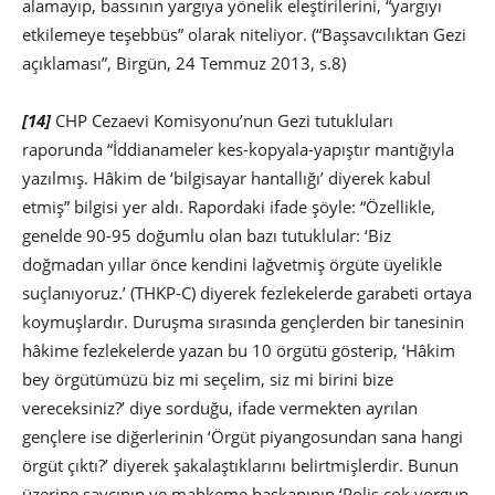
alamayıp, bassının yargıya yönelik eleştirilerini, “yargıyı
etkilemeye teşebbüs” olarak niteliyor. (“Başsavcılıktan Gezi
açıklaması”, Birgün, 24 Temmuz 2013, s.8)
[14]
CHP Cezaevi Komisyonu’nun Gezi tutukluları
raporunda “İddianameler kes-kopyala-yapıştır mantığıyla
yazılmış. Hâkim de ‘bilgisayar hantallığı’ diyerek kabul
etmiş” bilgisi yer aldı. Rapordaki ifade şöyle: “Özellikle,
genelde 90-95 doğumlu olan bazı tutuklular: ‘Biz
doğmadan yıllar önce kendini lağvetmiş örgüte üyelikle
suçlanıyoruz.’ (THKP-C) diyerek fezlekelerde garabeti ortaya
koymuşlardır. Duruşma sırasında gençlerden bir tanesinin
hâkime fezlekelerde yazan bu 10 örgütü gösterip, ‘Hâkim
bey örgütümüzü biz mi seçelim, siz mi birini bize
vereceksiniz?’ diye sorduğu, ifade vermekten ayrılan
gençlere ise diğerlerinin ‘Örgüt piyangosundan sana hangi
örgüt çıktı?’ diyerek şakalaştıklarını belirtmişlerdir. Bunun
üzerine savcının ve mahkeme başkanının ‘Polis çok yorgun,