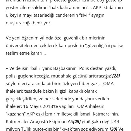
göstericilere saldıran “halk kahramanları”… AKP iktidarının
ülkeyi almayı tasarladığı cenderenin “sivil” ayağını
oluşturacağa benziyor.
Ve yeni öğrenim yılında özel güvenlik birimlerinin
üniversitelerden çekilerek kampüslerin “güvenliği”ni polise
teslim etme kararı…
– Ve de işin “ballı” yanı: Başbakanın “Polis destan yazdı,
polisi güçlendireceğiz, müdahale gücünü arttıracağız”
[28]
söylemleri arasında birbirini izleyen biber gazı, TOMA
ihaleleri: tesadüfe bakın ki gizli kapaklı olarak
gerçekleştirilen, ve her seferinde yandaşlara verilen
ihaleler: 16 Mayıs 2013’te yapılan TOMA ihalesini
“kazanan” AKP eski İzmir milletvekili İsmail Katmerci’nin,
Katmerciler Araçüstü Ekipman AŞ
[29]
gibi! Şaka değil, 44
milyon TL’lik bütçe-dışı bir “kıyak”tan söz ediyorum!
[30]
Ve