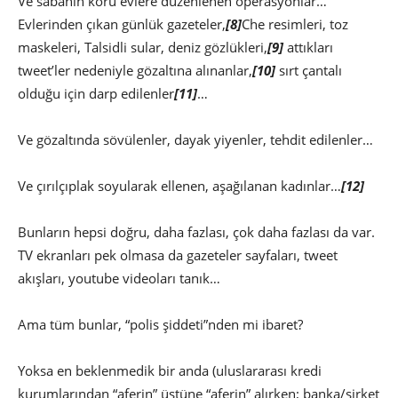
Ve sabahın körü evlere düzenlenen operasyonlar…
Evlerinden çıkan günlük gazeteler,
[8]
Che resimleri, toz
maskeleri, Talsidli sular, deniz gözlükleri,
[9]
attıkları
tweet’ler nedeniyle gözaltına alınanlar,
[10]
sırt çantalı
olduğu için darp edilenler
[11]
…
Ve gözaltında sövülenler, dayak yiyenler, tehdit edilenler…
Ve çırılçıplak soyularak ellenen, aşağılanan kadınlar…
[12]
Bunların hepsi doğru, daha fazlası, çok daha fazlası da var.
TV ekranları pek olmasa da gazeteler sayfaları, tweet
akışları, youtube videoları tanık…
Ama tüm bunlar, “polis şiddeti”nden mi ibaret?
Yoksa en beklenmedik bir anda (uluslararası kredi
kurumlarından “aferin” üstüne “aferin” alırken; banka/şirket