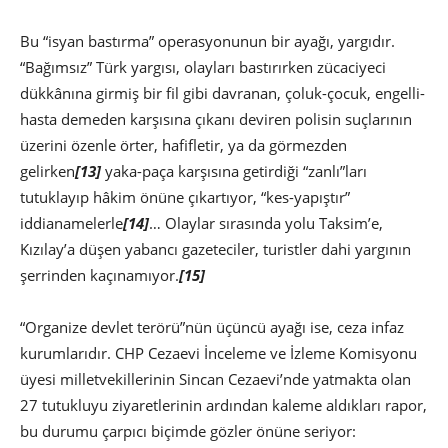
Bu “isyan bastırma” operasyonunun bir ayağı, yargıdır.
“Bağımsız” Türk yargısı, olayları bastırırken zücaciyeci
dükkânına girmiş bir fil gibi davranan, çoluk-çocuk, engelli-
hasta demeden karşısına çıkanı deviren polisin suçlarının
üzerini özenle örter, hafifletir, ya da görmezden
gelirken
[13]
yaka-paça karşısına getirdiği “zanlı”ları
tutuklayıp hâkim önüne çıkartıyor, “kes-yapıştır”
iddianamelerle
[14]
… Olaylar sırasında yolu Taksim’e,
Kızılay’a düşen yabancı gazeteciler, turistler dahi yargının
şerrinden kaçınamıyor.
[15]
“Organize devlet terörü”nün üçüncü ayağı ise, ceza infaz
kurumlarıdır. CHP Cezaevi İnceleme ve İzleme Komisyonu
üyesi milletvekillerinin Sincan Cezaevi’nde yatmakta olan
27 tutukluyu ziyaretlerinin ardından kaleme aldıkları rapor,
bu durumu çarpıcı biçimde gözler önüne seriyor: