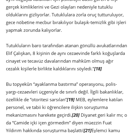
gerçek kimliklerini ve Gezi olayları nedeniyle tutuklu
olduklarını gizliyorlar. Tutuklulara zorla oruç tutturuluyor,
gece nöbetine mecbur bırakılıyor bulaşık-temizlik gibi işleri
yapmak zorunda kalıyorlar.
Tutukluların baro tarafından atanan gönüllü avukatlarından
Elif Çalışkan, 8 kişinin de aynı cezaevinde farklı koğuşlarda
cinayet ve tecavüz davalarından mahkûm olmuş ağır
cezalık kişilerle birlikte kaldıklarını söyledi.”
[18]
Bu topyekûn “ayaklanma bastırma” operasyonu, polis-
yargı-cezaevleri üçgeniyle de sınırlı değil. İlgili bakanlıklar,
özellikle de “otoritesi sarsılan”
[19]
MEB, eylemlere katılan
personel, ve tabii ki öğrencilere ilişkin soruşturma
mekanizmasını harekete geçirdi.
[20]
Diyanet geri kalır mı; o
da “Camide içki içen görmedim” diyen müezzin Fuat
Yıldırım hakkında soruşturma başlattı!
[21]
Eylemci kamu