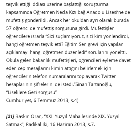
teşvik ettiği iddiası üzerine başlattığı soruşturma
kapsamında Öğretmen Necla Kızılbağ Anadolu Lisesi’ne de
müfettiş gönderildi. Ancak her okuldan ayrı olarak burada
57 öğrenci de müfettiş sorgusuna girdi. Müfettişler
öğrencilere ısrarla “Sizi suçlamıyoruz, sizi kim yönlendirdi,
hangi öğretmen teşvik etti? Eğitim Sen grevi için yapılan
açıklamayı hangi öğretmen düzenledi” sorularını yöneltti.
Okula gelen bakanlık müfettişleri, öğrencileri eyleme davet
eden cep mesajlarını kimin attığını belirlemek için
öğrencilerin telefon numaralarını toplayarak Twitter
hesaplarının şifrelerini de istedi.”Sinan Tartanoğlu,
“Liselilere Gezi sorgusu”
Cumhuriyet, 6 Temmuz 2013, s.4)
[21]
Baskın Oran, “XXI. Yüzyıl Mahallesinde XIX. Yüzyıl
Satmak”, Radikal İki, 16 Haziran 2013, s.7.