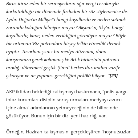
Biraz itiraz eden bir sermayedarın ağır vergi cezalarıyla
korkutulduğu bir dönemde fazladan bir söz söylemenize de.
Aydın Doğan’ın Milliyet’i hangi koşullarda ve neden satmak
zorunda kaldığını bilmiyor muyuz? Akşam’ın, Sky’ın hangi
koşullarda, kime, neden verildiğini görmüyor muyuz? Böyle
bir ortamda ‘Biz patronlara birşey telkin etmedik’ demek
ayıptır. Tasarlamışsınız bu medya düzenini, daha
karışmanıza gerek kalmamış ki! Artık birilerinin patronu
aradığı dönemleri geçtik. Şimdi herkes durumdan vazife
çıkarıyor ve ne yapması gerektiğini pekâlâ biliyor…”
[23]
AKP iktidarı beklediği kalkışmayı bastırmada, “polis-yargı-
infaz kurumları-disiplin soruşturmaları-medyayı avucu
içine alma” adımlarının yetmeyeceğinin de bilincinde
gözüküyor. Bunun için bir dizi yeni hazırlığı var.
Örneğin, Haziran kalkışmasını gerçekleştiren “hoşnutsuzlar