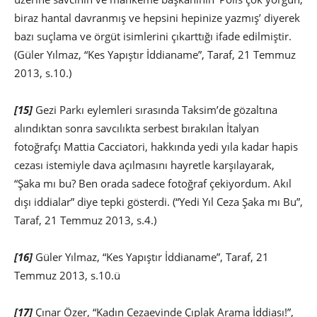
biraz hantal davranmış ve hepsini hepinize yazmış’ diyerek
bazı suçlama ve örgüt isimlerini çıkarttığı ifade edilmiştir.
(Güler Yılmaz, “Kes Yapıştır İddianame”, Taraf, 21 Temmuz
2013, s.10.)
[15]
Gezi Parkı eylemleri sırasında Taksim’de gözaltına
alındıktan sonra savcılıkta serbest bırakılan İtalyan
fotoğrafçı Mattia Cacciatori, hakkında yedi yıla kadar hapis
cezası istemiyle dava açılmasını hayretle karşılayarak,
“Şaka mı bu? Ben orada sadece fotoğraf çekiyordum. Akıl
dışı iddialar” diye tepki gösterdi. (“Yedi Yıl Ceza Şaka mı Bu”,
Taraf, 21 Temmuz 2013, s.4.)
[16]
Güler Yılmaz, “Kes Yapıştır İddianame”, Taraf, 21
Temmuz 2013, s.10.ü
[17]
Çınar Özer, “Kadın Cezaevinde Çıplak Arama İddiası!”,