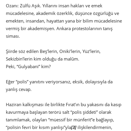
Ozanı: Zülfü Aşık. Yıllarını insan hakları ve emek
mücadelesine, akademik özerklik, düşünce özgürlüğü ve
emekten, insandan, hayattan yana bir bilim mücadelesine
vermiş bir akademisyen. Ankara protestolarının tanış
siması.
Şiirde söz edilen Beş’lerin, Oniki’lerin, Yüz’lerin,
Sekizbin’lerin kim olduğu da malûm.
Peki, “Gulyabani” kim?
Eğer “polis” yanıtını veriyorsanız, eksik, dolayısıyla da
yanlış cevap.
Haziran kalkışması ile birlikte Fırat’ın bu yakasını da kasıp
kavurmaya başlayan terörü salt “polis şiddeti” olarak
tanımlamak, olayları “müessif bir münferit”e bağlayıp,
“polisin fevri bir kısım yanlışı”yla
[3]
ilişkilendirmenin,