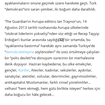
ayaklanmaların önüne geçmek üzere harekete geçti. Türk
“demokrasi”sini saran çember, iki boğum daha daraltıldı.
‘The Guardian’ın Avrupa editörü Ian Traynor’un, 14
Ağustos 2013 tarihli nüshasında Avrupa ülkelerinde
“otokrat liderlerin yükselişi”nden söz ettiği ve Recep Tayyip
Erdoğan’ı bunlar arasında saydığı
[32]
bir ortamda, bu
“ayaklanma bastırma” harekâtı aynı zamanda Türkiye’de
“
demokratikleşme
söylenceleri” ile üstü örtülmeye çalışılan
bir “polis devleti”ne dönüşüm sürecinin bir merhalesine
denk düşüyor. Haziran kaybederse, bu ülke emekçiler,
gençler,
Kürtler
, Aleviler, kadınlar, sekülerler, aydınlar,
sanatçılar, ateistler, solcular, devrimciler, gayrımüslimler,
antikapitalist Müslümanlar, farklı cinsel yönelimliler…
velhasıl “hem ekmeği, hem gülü birlikte isteyen” herkes için
daha boğucu bir hâle gelecek…