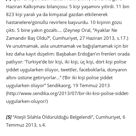
Haziran Kalkışması bilançosu: 5 kişi yaşamını yitirdi. 11 bin
823 kişi yaralı ya da kimyasal gazdan etkilenerek
hastanelere/gönüllü revirlere başvurdu. 10 kişinin gözü
çıktı. 5 bine yakın gözaltı…. (Zeynep Oral, “Ayaklar Ne
Zamandır Baş Oldu?”, Cumhuriyet, 27 Haziran 2013, s.17.)
Ve unutmamak, asla unutmamak ve bağışlamamak için bir
kez daha kayıt düşelim: Başbakan Erdoğan’ın frenleri orada
patlıyor: ‘Türkiye’de bir kişi, iki kişi, üç kişi, dört kişi polise
şiddet uygularken ölüyor, twettler, faceboklarla, dünyanın
altını üstüne getiriyorlar…” (‘Bir iki kişi polise şiddet
uygularken ölüyor” Sendikaorg, 19 Temmuz 2013
(http://www.sendika.org/2013/07/bir-iki-kisi-polise-siddet-
uygularken-oluyor/)
[5]
“Ateşli Silahla Öldürüldüğü Belgelendi”, Cumhuriyet, 6
Temmuz 2013, s.4.