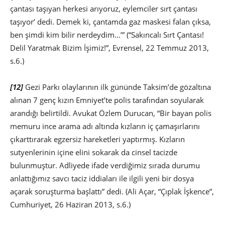
çantası taşıyan herkesi arıyoruz, eylemciler sırt çantası
taşıyor’ dedi. Demek ki, çantamda gaz maskesi falan çıksa,
ben şimdi kim bilir nerdeydim…’” (“Sakıncalı Sırt Çantası!
Delil Yaratmak Bizim İşimiz!”, Evrensel, 22 Temmuz 2013,
s.6.)
[12]
Gezi Parkı olaylarının ilk gününde Taksim’de gözaltına
alınan 7 genç kızın Emniyet’te polis tarafından soyularak
arandığı belirtildi. Avukat Özlem Durucan, “Bir bayan polis
memuru ince arama adı altında kızların iç çamaşırlarını
çıkarttırarak egzersiz hareketleri yaptırmış. Kızların
sutyenlerinin içine elini sokarak da cinsel tacizde
bulunmuştur. Adliyede ifade verdiğimiz sırada durumu
anlattığımız savcı taciz iddiaları ile ilgili yeni bir dosya
açarak soruşturma başlattı” dedi. (Ali Açar, “Çıplak İşkence”,
Cumhuriyet, 26 Haziran 2013, s.6.)