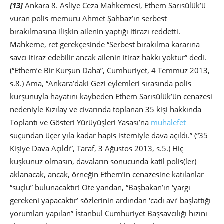
[13]
Ankara 8. Asliye Ceza Mahkemesi, Ethem Sarısülük’ü
vuran polis memuru Ahmet Şahbaz’ın serbest
bırakılmasına ilişkin ailenin yaptığı itirazı reddetti.
Mahkeme, ret gerekçesinde “Serbest bırakılma kararına
savcı itiraz edebilir ancak ailenin itiraz hakkı yoktur” dedi.
(“Ethem’e Bir Kurşun Daha”, Cumhuriyet, 4 Temmuz 2013,
s.8.) Ama, “Ankara’daki Gezi eylemleri sırasında polis
kurşunuyla hayatını kaybeden Ethem Sarısülük’ün cenazesi
nedeniyle Kızılay ve civarında toplanan 35 kişi hakkında
Toplantı ve Gösteri Yürüyüşleri Yasası’na
muhalefet
suçundan üçer yıla kadar hapis istemiyle dava açıldı.” (“35
Kişiye Dava Açıldı”, Taraf, 3 Ağustos 2013, s.5.) Hiç
kuşkunuz olmasın, davaların sonucunda katil polis(ler)
aklanacak, ancak, örneğin Ethem’in cenazesine katılanlar
“suçlu” bulunacaktır! Öte yandan, “Başbakan’ın ‘yargı
gerekeni yapacaktır’ sözlerinin ardından ‘cadı avı’ başlattığı
yorumları yapılan” İstanbul Cumhuriyet Başsavcılığı hızını