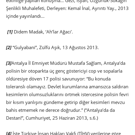
etkinliğe yapılan konuşma… Gezi, İsyan, Özgürlük-Sokağın
Şenlikli Muhalefeti, Derleyen: Kemal İnal, Ayrıntı Yay., 2013
içinde yayınlandı…
[1]
Didem Madak, ‘Ah’lar Ağacı’.
[2]
“Gulyabani”, Zülfü Aşık, 13 Ağustos 2013.
[3]
Antalya İl Emniyet Müdürü Mustafa Sağlam, Antalya’da
polisin bir otoparkta üç genç göstericiyi cop ve sopalarla
öldüresiye döven 17 polisi savunuyor: “Bu konuda
toleranslı olamayız. Devlet kurumlarına amansızca saldıran
kesimlerin olumsuzluklarını örtmek istercesine polisin fevri
bir kısım yanlışını gündeme getirip diğer kesimleri mevzu
bahis etmemek ne derece doğrudur.” (“Antalya’da da
Destan!”, Cumhuriyet, 25 Haziran 2013, s.6.)
[4]
İşte Türkiye İnsan Hakları Vakfı (TİHV) verilerine göre