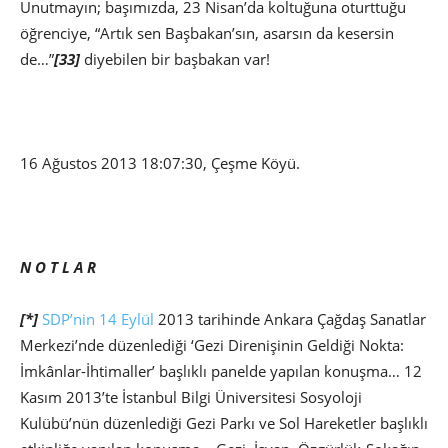
Unutmayın; başımızda, 23 Nisan’da koltuğuna oturttuğu
öğrenciye, “Artık sen Başbakan’sın, asarsın da kesersin
de…”
[33]
diyebilen bir başbakan var!
16 Ağustos 2013 18:07:30, Çeşme Köyü.
N O T L A R
[*]
SDP’nin
14 Eylül
2013 tarihinde Ankara Çağdaş Sanatlar
Merkezi’nde düzenlediği ‘Gezi Direnişinin Geldiği Nokta:
İmkânlar-İhtimaller’ başlıklı panelde yapılan konuşma… 12
Kasım 2013’te İstanbul Bilgi Üniversitesi Sosyoloji
Kulübü’nün düzenlediği Gezi Parkı ve Sol Hareketler başlıklı