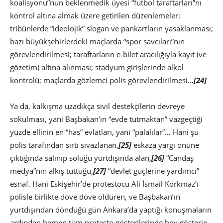
koalisyonu”nun beklenmedik üyesi “futbol taraftarları”nı
kontrol altına almak üzere getirilen düzenlemeler:
tribünlerde “ideolojik” slogan ve pankartların yasaklanması;
bazı büyükşehirlerdeki maçlarda “spor savcıları”nın
görevlendirilmesi; taraftarların e-bilet aracılığıyla kayıt (ve
gözetim) altına alınması; stadyum girişlerinde alkol
kontrolü; maçlarda gözlemci polis görevlendirilmesi…
[24]
Ya da, kalkışma uzadıkça sivil destekçilerin devreye
sokulması, yani Başbakan’ın “evde tutmaktan” vazgeçtiği
yüzde ellinin en “has” evlatları, yani “palalılar”… Hani şu
polis tarafından sırtı sıvazlanan,
[25]
eskaza yargı önüne
çıktığında salınıp soluğu yurtdışında alan,
[26]
“Candaş
medya”nın alkış tuttuğu,
[27]
“devlet güçlerine yardımcı”
esnaf. Hani Eskişehir’de protestocu Ali İsmail Korkmaz’ı
polisle birlikte döve döve öldüren, ve Başbakan’ın
yurtdışından döndüğü gün Ankara’da yaptığı konuşmaların
ardından hemen tüm protesto gösterilerinde boy gösterip