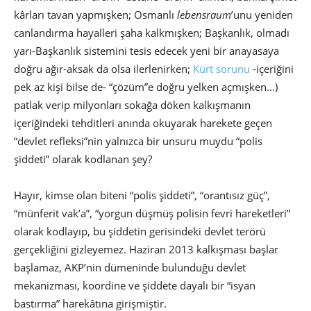
kârları tavan yapmışken; Osmanlı
lebensraum
’unu yeniden
canlandırma hayalleri şaha kalkmışken; Başkanlık, olmadı
yarı-Başkanlık sistemini tesis edecek yeni bir anayasaya
doğru ağır-aksak da olsa ilerlenirken;
Kürt sorunu
-içeriğini
pek az kişi bilse de- “çözüm”e doğru yelken açmışken…)
patlak verip milyonları sokağa döken kalkışmanın
içeriğindeki tehditleri anında okuyarak harekete geçen
“devlet refleksi”nin yalnızca bir unsuru muydu “polis
şiddeti” olarak kodlanan şey?
Hayır, kimse olan biteni “polis şiddeti”, “orantısız güç”,
“münferit vak’a”, “yorgun düşmüş polisin fevri hareketleri”
olarak kodlayıp, bu şiddetin gerisindeki devlet terörü
gerçekliğini gizleyemez. Haziran 2013 kalkışması başlar
başlamaz, AKP’nin dümeninde bulunduğu devlet
mekanizması, koordine ve şiddete dayalı bir “isyan
bastırma” harekâtına girişmiştir.