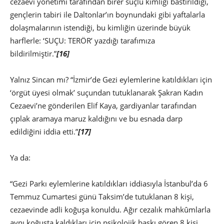
cezaevi yönetimi tarafından birer suçlu kimliği bastırıldığı,
gençlerin tabiri ile Daltonlar’ın boynundaki gibi yaftalarla
dolaşmalarının istendiği, bu kimliğin üzerinde büyük
harflerle: ‘SUÇU: TERÖR’ yazdığı tarafımıza
bildirilmiştir.”
[16]
Yalnız Sincan mı? “İzmir’de Gezi eylemlerine katıldıkları için
‘örgüt üyesi olmak’ suçundan tutuklanarak Şakran Kadın
Cezaevi’ne gönderilen Elif Kaya, gardiyanlar tarafından
çıplak aramaya maruz kaldığını ve bu esnada darp
edildiğini iddia etti.”
[17]
Ya da:
“Gezi Parkı eylemlerine katıldıkları iddiasıyla İstanbul’da 6
Temmuz Cumartesi günü Taksim’de tutuklanan 8 kişi,
cezaevinde adli koğuşa konuldu. Ağır cezalık mahkûmlarla
aynı koğuşta kaldıkları için psikolojik baskı gören 8 kişi