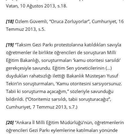
Vatan, 10 Ağustos 2013, s.18.
[18]
Özlem Güvemli, “Oruca Zorluyorlar”, Cumhuriyet, 16
Temmuz 2013, s.5.
[19]
“Taksim Gezi Parkı protestolarına katıldıkları savıyla
öğretmenler ile birlikte öğrencileri de soruşturan Milli
Eğitim Bakanlığı, soruşturmaları ‘kamu otoritesi sarsıldı’
gerekçesiyle savundu. Eğitim Sen yöneticilerinin (…)
duydukları rahatsızlığı ilettiği Bakanlık Müsteşarı Yusuf
Tekin’in soruşturmaları, ‘Kamu otoritesini sarsıyorsunuz.
Tabii ki soruşturma açacağım,” sözleriyle savunduğu
bildirildi. (“Otoritemiz sarsıldı, tabii soruşturacağız”,
Cumhuriyet, 7 Temmuz 2013, s.7.)
[20]
“Ankara İl Milli Eğitim Müdürlüğü’nün, öğretmenlerin
öğrencileri Gezi Parkı eylemlerine katılmaları yönünde