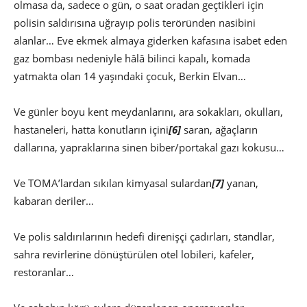
olmasa da, sadece o gün, o saat oradan geçtikleri için
polisin saldırısına uğrayıp polis teröründen nasibini
alanlar… Eve ekmek almaya giderken kafasına isabet eden
gaz bombası nedeniyle hâlâ bilinci kapalı, komada
yatmakta olan 14 yaşındaki çocuk, Berkin Elvan…
Ve günler boyu kent meydanlarını, ara sokakları, okulları,
hastaneleri, hatta konutların içini
[6]
saran, ağaçların
dallarına, yapraklarına sinen biber/portakal gazı kokusu…
Ve TOMA’lardan sıkılan kimyasal sulardan
[7]
yanan,
kabaran deriler…
Ve polis saldırılarının hedefi direnişçi çadırları, standlar,
sahra revirlerine dönüştürülen otel lobileri, kafeler,
restoranlar…