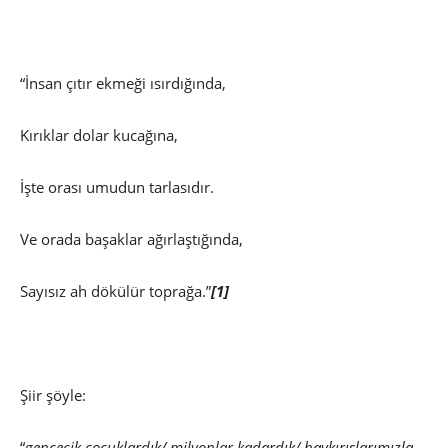
“İnsan çıtır ekmeği ısırdığında,
Kırıklar dolar kucağına,
İşte orası umudun tarlasıdır.
Ve orada başaklar ağırlaştığında,
Sayısız ah dökülür toprağa.”
[1]
Şiir şöyle:
“
gencecik cocuklardık/ milyonlar kadardık/ haykırışlarımızla