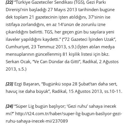
[22]
“Türkiye Gazeteciler Sendikası (TGS), Gezi Parkı
Direnişi’nin başladığı 27 Mayıs 2013 tarihinden bugüne
dek toplam 21 gazetecinin işten atıldığını, 37’sinin ise
istifaya zorlandığını, en az 14’ünün de zorunlu izne
çıkarıldığını belirtti. TGS, her geçen gün bu sayılara yeni
ilaveler yapıldığını kaydetti.” (“72 Gazeteci İşinden Uzak”,
Cumhuriyet, 23 Temmuz 2013, s.9.) (İşten atılan medya
mensuplarının güncellenmiş 81 kişilik listesi için bkz.
Serkan Ocak, “Ve Can Dündar da Gitti”, Radikal, 2 Ağustos
2013, s.5.)
[23]
Ezgi Başaran, “Bugünkü sopa 28 Şubat’tan daha sert,
havuç ise daha büyük”, Radikal, 15 Ağustos 2013, ss.10-11.
[24]
“Süper Lig bugün başlıyor; ‘Gezi ruhu’ sahaya inecek
mi?” http://t24.com.tr/haber/super-lig-bugun-basliyor-gezi-
ruhu-sahaya-inecek-mi/237089