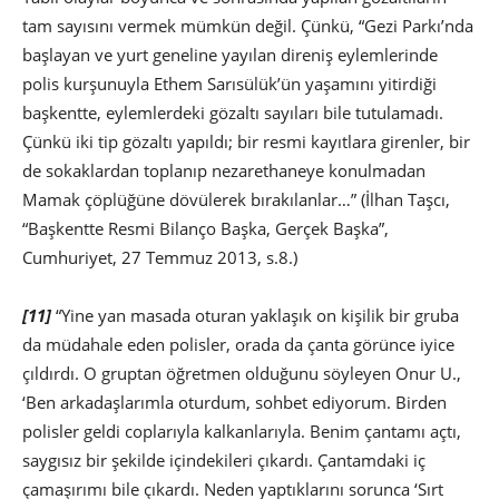
tam sayısını vermek mümkün değil. Çünkü, “Gezi Parkı’nda
başlayan ve yurt geneline yayılan direniş eylemlerinde
polis kurşunuyla Ethem Sarısülük’ün yaşamını yitirdiği
başkentte, eylemlerdeki gözaltı sayıları bile tutulamadı.
Çünkü iki tip gözaltı yapıldı; bir resmi kayıtlara girenler, bir
de sokaklardan toplanıp nezarethaneye konulmadan
Mamak çöplüğüne dövülerek bırakılanlar…” (İlhan Taşcı,
“Başkentte Resmi Bilanço Başka, Gerçek Başka”,
Cumhuriyet, 27 Temmuz 2013, s.8.)
[11]
“Yine yan masada oturan yaklaşık on kişilik bir gruba
da müdahale eden polisler, orada da çanta görünce iyice
çıldırdı. O gruptan öğretmen olduğunu söyleyen Onur U.,
‘Ben arkadaşlarımla oturdum, sohbet ediyorum. Birden
polisler geldi coplarıyla kalkanlarıyla. Benim çantamı açtı,
saygısız bir şekilde içindekileri çıkardı. Çantamdaki iç
çamaşırımı bile çıkardı. Neden yaptıklarını sorunca ‘Sırt