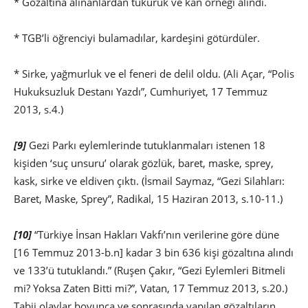
* Gözaltına alınanlardan tükürük ve kan örneği alındı.
* TGB’li öğrenciyi bulamadılar, kardeşini götürdüler.
* Sirke, yağmurluk ve el feneri de delil oldu. (Ali Açar, “Polis
Hukuksuzluk Destanı Yazdı”, Cumhuriyet, 17 Temmuz
2013, s.4.)
[9]
Gezi Parkı eylemlerinde tutuklanmaları istenen 18
kişiden ‘suç unsuru’ olarak gözlük, baret, maske, sprey,
kask, sirke ve eldiven çıktı. (İsmail Saymaz, “Gezi Silahları:
Baret, Maske, Sprey”, Radikal, 15 Haziran 2013, s.10-11.)
[10]
“Türkiye İnsan Hakları Vakfı’nın verilerine göre düne
[16 Temmuz 2013-b.n] kadar 3 bin 636 kişi gözaltına alındı
ve 133’ü tutuklandı.” (Ruşen Çakır, “Gezi Eylemleri Bitmeli
mi? Yoksa Zaten Bitti mi?”, Vatan, 17 Temmuz 2013, s.20.)
Tabii olaylar boyunca ve sonrasında yapılan gözaltıların