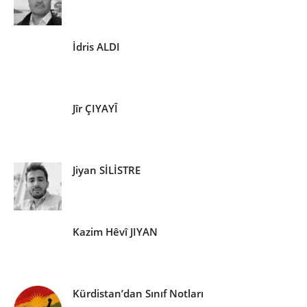
İdris ALDI
Jîr ÇIYAYÎ
Jiyan SİLİSTRE
Kazim Hêvî JIYAN
Kürdistan’dan Sınıf Notları