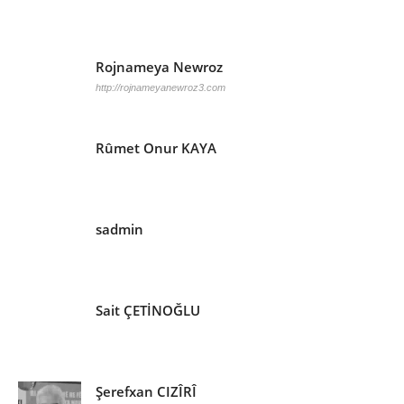
Rojnameya Newroz
http://rojnameyanewroz3.com
Rûmet Onur KAYA
sadmin
Sait ÇETİNOĞLU
Şerefxan CIZÎRÎ