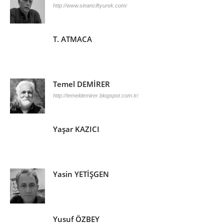
http://www.sinanciftyurek.com/
T. ATMACA
Temel DEMİRER
http://temeldemirer.blogspot.com.tr/
Yaşar KAZICI
Yasin YETİŞGEN
Yusuf ÖZBEY