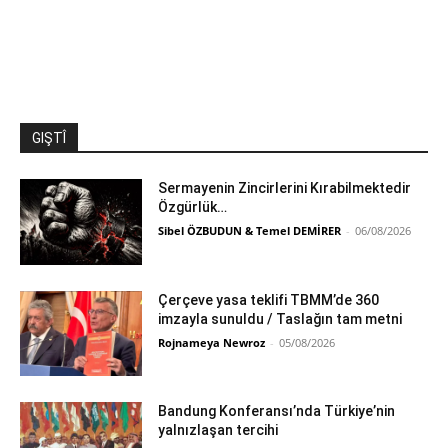
GIŞTÎ
Sermayenin Zincirlerini Kırabilmektedir
Özgürlük…
Sibel ÖZBUDUN & Temel DEMİRER
-
06/08/2026
Çerçeve yasa teklifi TBMM’de 360
imzayla sunuldu / Taslağın tam metni
Rojnameya Newroz
-
05/08/2026
Bandung Konferansı’nda Türkiye’nin
yalnızlaşan tercihi