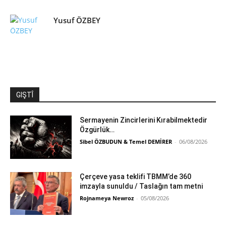
Yusuf ÖZBEY
GIŞTÎ
Sermayenin Zincirlerini Kırabilmektedir
Özgürlük…
Sibel ÖZBUDUN & Temel DEMİRER
-
06/08/2026
Çerçeve yasa teklifi TBMM’de 360
imzayla sunuldu / Taslağın tam metni
Rojnameya Newroz
-
05/08/2026