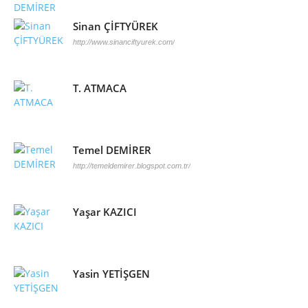
Sinan ÇİFTYÜREK
http://www.sinanciftyurek.com/
T. ATMACA
Temel DEMİRER
http://temeldemirer.blogspot.com.tr/
Yaşar KAZICI
Yasin YETİŞGEN