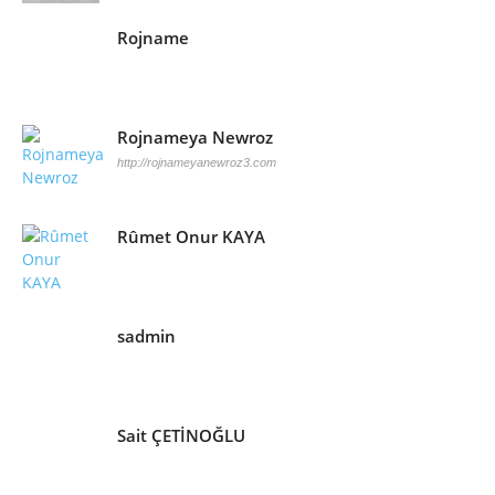
Rojname
Rojnameya Newroz
http://rojnameyanewroz3.com
Rûmet Onur KAYA
sadmin
Sait ÇETİNOĞLU