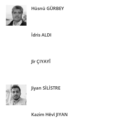
Hüsnü GÜRBEY
İdris ALDI
Jîr ÇIYAYÎ
Jiyan SİLİSTRE
Kazim Hêvî JIYAN