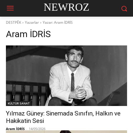
NEWROZ
DESTPÊK
Yazarlar
Yazar: Aram İDRİS
Aram İDRİS
KÜLTÜR SANAT
Yılmaz Güney: Sinemada Sınıfın, Halkın ve
Hakikatin Sesi
Aram İDRİS
-
14/05/2026