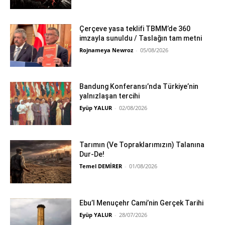
Çerçeve yasa teklifi TBMM’de 360
imzayla sunuldu / Taslağın tam metni
Rojnameya Newroz
-
05/08/2026
Bandung Konferansı’nda Türkiye’nin
yalnızlaşan tercihi
Eyüp YALUR
-
02/08/2026
Tarımın (Ve Topraklarımızın) Talanına
Dur-De!
Temel DEMİRER
-
01/08/2026
Ebu’l Menuçehr Cami’nin Gerçek Tarihi
Eyüp YALUR
-
28/07/2026