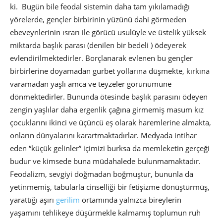
ki. Bugün bile feodal sistemin daha tam yıkılamadığı
yörelerde, gençler birbirinin yüzünü dahi görmeden
ebeveynlerinin ısrarı ile görücü usulüyle ve üstelik yüksek
miktarda başlık parası (denilen bir bedeli ) ödeyerek
evlendirilmektedirler. Borçlanarak evlenen bu gençler
birbirlerine doyamadan gurbet yollarına düşmekte, kırkına
varamadan yaşlı amca ve teyzeler görünümüne
dönmektedirler. Bununda ötesinde başlık parasını ödeyen
zengin yaşlılar daha ergenlik çağına girmemiş masum kız
çocuklarını ikinci ve üçüncü eş olarak haremlerine almakta,
onların dünyalarını karartmaktadırlar. Medyada intihar
eden “küçük gelinler” içimizi burksa da memleketin gerçeği
budur ve kimsede buna müdahalede bulunmamaktadır.
Feodalizm, sevgiyi doğmadan boğmuştur, bununla da
yetinmemiş, tabularla cinselliği bir fetişizme dönüştürmüş,
yarattığı aşırı
gerilim
ortamında yalnızca bireylerin
yaşamını tehlikeye düşürmekle kalmamış toplumun ruh