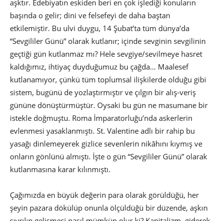
aşktır. Edebiyatın eskiden beri en çok işlediği konuların
başında o gelir; dini ve felsefeyi de daha baştan
etkilemiştir. Bu ulvi duygu, 14 Şubat’ta tüm dünya’da
“Sevgililer Günü” olarak kutlanır; içinde sevginin sevgilinin
geçtiği gün kutlanmaz mı? Hele sevgiye/sevilmeye hasret
kaldığımız, ihtiyaç duyduğumuz bu çağda… Maalesef
kutlanamıyor, çünkü tüm toplumsal ilişkilerde olduğu gibi
sistem, bugünü de yozlaştırmıştır ve çılgın bir alış-veriş
gününe dönüştürmüştür. Oysaki bu gün ne masumane bir
istekle doğmuştu. Roma İmparatorluğu’nda askerlerin
evlenmesi yasaklanmıştı. St. Valentine adlı bir rahip bu
yasağı dinlemeyerek gizlice sevenlerin nikâhını kıymış ve
onların gönlünü almıştı. İşte o gün “Sevgililer Günü” olarak
kutlanmasına karar kılınmıştı.
Çağımızda en büyük değerin para olarak görüldüğü, her
şeyin pazara dökülüp onunla ölçüldüğü bir düzende, aşkın
sıyrılıp gelişmesi nasıl mümkün olur ki? Kapitalizm, giderek