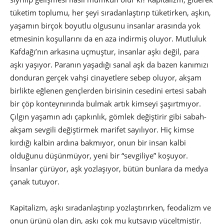
tüketim toplumu, her şeyi sıradanlaştırıp tüketirken, aşkın,
yaşamın birçok boyutlu olgusunu insanlar arasında yok
etmesinin koşullarını da en aza indirmiş oluyor. Mutluluk
Kafdağı’nın arkasına uçmuştur, insanlar aşkı değil, para
aşkı yaşıyor. Paranın yaşadığı sanal aşk da bazen kanımızı
donduran gerçek vahşi cinayetlere sebep oluyor, akşam
birlikte eğlenen gençlerden birisinin cesedini ertesi sabah
bir çöp konteynırında bulmak artık kimseyi şaşırtmıyor.
Çılgın yaşamın adı çapkınlık, gömlek değiştirir gibi sabah-
akşam sevgili değiştirmek marifet sayılıyor. Hiç kimse
kırdığı kalbin ardına bakmıyor, onun bir insan kalbi
olduğunu düşünmüyor, yeni bir “sevgiliye” koşuyor.
İnsanlar çürüyor, aşk yozlaşıyor, bütün bunlara da medya
çanak tutuyor.
Kapitalizm, aşkı sıradanlaştırıp yozlaştırırken, feodalizm ve
onun ürünü olan din, aşkı çok mu kutsayıp yüceltmiştir.