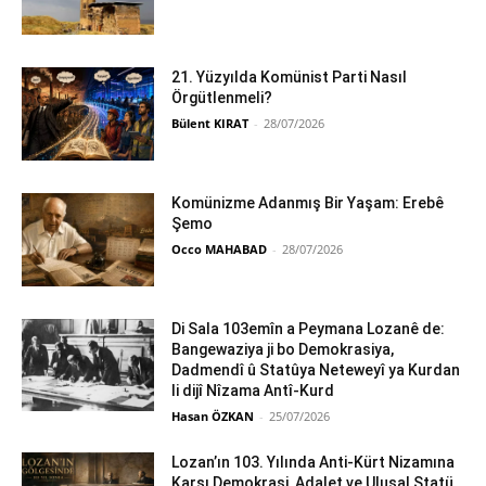
21. Yüzyılda Komünist Parti Nasıl
Örgütlenmeli?
Bülent KIRAT
-
28/07/2026
Komünizme Adanmış Bir Yaşam: Erebê
Şemo
Occo MAHABAD
-
28/07/2026
Di Sala 103emîn a Peymana Lozanê de:
Bangewaziya ji bo Demokrasiya,
Dadmendî û Statûya Neteweyî ya Kurdan
li dijî Nîzama Antî-Kurd
Hasan ÖZKAN
-
25/07/2026
Lozan’ın 103. Yılında Anti-Kürt Nizamına
Karşı Demokrasi, Adalet ve Ulusal Statü