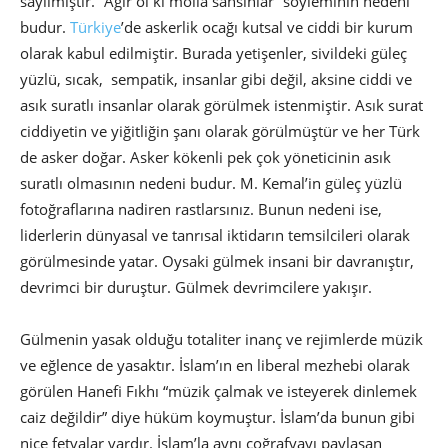
sayılmıştır. “Ağır ol ki molla sansınlar” söyleminin nedeni
budur.
Türkiye
’de askerlik ocağı kutsal ve ciddi bir kurum
olarak kabul edilmiştir. Burada yetişenler, sivildeki güleç
yüzlü, sıcak, sempatik, insanlar gibi değil, aksine ciddi ve
asık suratlı insanlar olarak görülmek istenmiştir. Asık surat
ciddiyetin ve yiğitliğin şanı olarak görülmüştür ve her Türk
de asker doğar. Asker kökenli pek çok yöneticinin asık
suratlı olmasının nedeni budur. M. Kemal’in güleç yüzlü
fotoğraflarına nadiren rastlarsınız. Bunun nedeni ise,
liderlerin dünyasal ve tanrısal iktidarın temsilcileri olarak
görülmesinde yatar. Oysaki gülmek insani bir davranıştır,
devrimci bir duruştur. Gülmek devrimcilere yakışır.
Gülmenin yasak olduğu totaliter inanç ve rejimlerde müzik
ve eğlence de yasaktır. İslam’ın en liberal mezhebi olarak
görülen Hanefi Fıkhı “müzik çalmak ve isteyerek dinlemek
caiz değildir” diye hüküm koymuştur. İslam’da bunun gibi
nice fetvalar vardır. İslam’la aynı coğrafyayı paylaşan