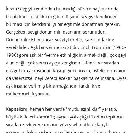
İnsan sevgiyi kendinden bulmadığı sürece başkalarında
bulabilmesi olanaklı değildir. Kişinin sevgiyi kendinden
bulması için kendisini iyi bir eğitimle donatması gerekir.
Gerçekten sevgi donanımlı insanların sorunudur.
Donanımlı kişiler ancak sevgiyi üretip, karşısındakine
verebilirler. Aşk bir verme sanatıdır. Erich Fromm’a (1900-
1980) göre aşk bir “verme etkinliğidir, almak değil, çok şeyi
alan değil, çok veren aşkça zengindir.” Bencil ve sıradan
duyguların arkasından koşup giden insan, üstelik donanımı
da yetersizse, neyi verebilecektir başkasına ve insana. Oysa
aşk insana verilmiş bir armağandır, farklılık ve
mükemmellik yaratır.
Kapitalizm, hemen her yerde “mutlu azınlıklar” yaratıp,
büyük kitleleri sömürür; ayrıca yol açtığı tüketim toplumu
sıradan zevkler ve onların yüzeysel mutluluklarıyla
yaşamını doldururken, insanlar da zengin olma tutkusunun