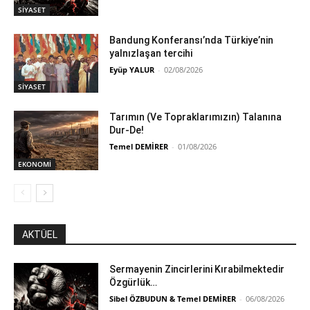
SİYASET
Bandung Konferansı’nda Türkiye’nin
yalnızlaşan tercihi
Eyüp YALUR
-
02/08/2026
SİYASET
Tarımın (Ve Topraklarımızın) Talanına
Dur-De!
Temel DEMİRER
-
01/08/2026
EKONOMİ
AKTÜEL
Sermayenin Zincirlerini Kırabilmektedir
Özgürlük…
Sibel ÖZBUDUN & Temel DEMİRER
-
06/08/2026