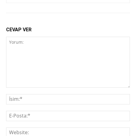
CEVAP VER
Yorum:
İsi
E-
Pos
We