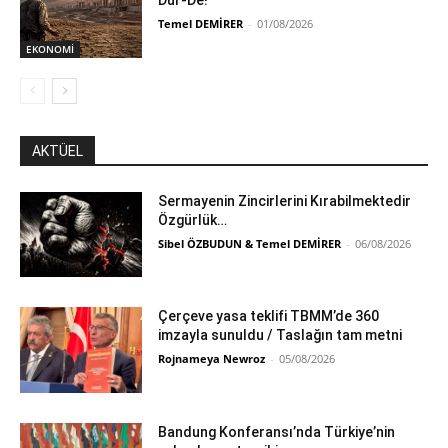
Dur-De!
Temel DEMİRER
-
01/08/2026
EKONOMİ
AKTÜEL
Sermayenin Zincirlerini Kırabilmektedir
Özgürlük…
Sibel ÖZBUDUN & Temel DEMİRER
-
06/08/2026
Çerçeve yasa teklifi TBMM’de 360
imzayla sunuldu / Taslağın tam metni
Rojnameya Newroz
-
05/08/2026
Bandung Konferansı’nda Türkiye’nin