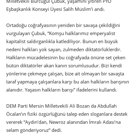
Milletvekili Burcugül Çubuk, yaşamını yitiren PYD
Eşbaşkanlık Konseyi Üyesi Salih Müslim’i andı.
Ortadoğu coğrafyasının yeniden bir savaşa çekildiğini
vurgulayan Çubuk, “Komşu halklarımız emperyalist
kapitalist saldırganlıkla katlediliyor. Bunun en büyük
nedeni halkları yok sayan, zulmeden diktatörlüklerdir.
Halkların mücadelesinin bu coğrafyada önüne set çeken
bütün diktatörler akan kanın sorumlusudur. Bizi kendi
yönlerine çekmeye çalışan, bize ait olmayan bir savaşta
taraf yapmaya çalışanlara karşı bu alan halkların barışının
alanıdır. Yaşasın halkların barışı” ifadelerini kullandı.
DEM Parti Mersin Milletvekili Ali Bozan da Abdullah
Öcalan’ın fiziki özgürlüğünü talep eden sloganlara destek
vererek “Aydın’dan, Newroz alanından İmralı Adası’na
selam gönderiyoruz” dedi.