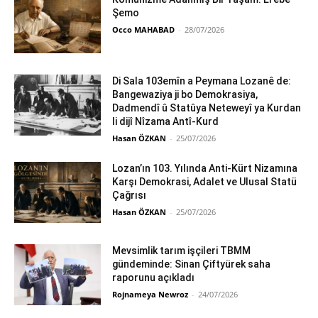
Şemo
Occo MAHABAD
-
28/07/2026
Di Sala 103emîn a Peymana Lozanê de:
Bangewaziya ji bo Demokrasiya,
Dadmendî û Statûya Neteweyî ya Kurdan
li dijî Nîzama Antî-Kurd
Hasan ÖZKAN
-
25/07/2026
Lozan’ın 103. Yılında Anti-Kürt Nizamına
Karşı Demokrasi, Adalet ve Ulusal Statü
Çağrısı
Hasan ÖZKAN
-
25/07/2026
Mevsimlik tarım işçileri TBMM
gündeminde: Sinan Çiftyürek saha
raporunu açıkladı
Rojnameya Newroz
-
24/07/2026