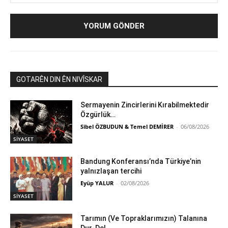
GOTARÊN DIN ÊN NIVÎSKAR
Sermayenin Zincirlerini Kırabilmektedir
Özgürlük…
Sibel ÖZBUDUN & Temel DEMİRER
-
06/08/2026
SİYASET
Bandung Konferansı’nda Türkiye’nin
yalnızlaşan tercihi
Eyüp YALUR
-
02/08/2026
SİYASET
Tarımın (Ve Topraklarımızın) Talanına