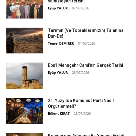
yalnızlaşan tercihi
Eyüp YALUR
-
02/08/2026
Tarımın (Ve Topraklarımızın) Talanına
Dur-De!
Temel DEMİRER
-
01/08/2026
Ebu’l Menuçehr Cami’nin Gerçek Tarihi
Eyüp YALUR
-
28/07/2026
21. Yüzyılda Komünist Parti Nasıl
Örgütlenmeli?
Bülent KIRAT
-
28/07/2026
Komünizme Adanmış Bir Yaşam: Erebê