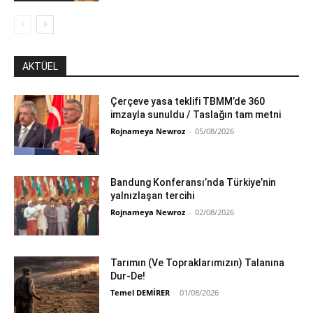
AKTÜEL
Çerçeve yasa teklifi TBMM’de 360
imzayla sunuldu / Taslağın tam metni
Rojnameya Newroz
-
05/08/2026
Bandung Konferansı’nda Türkiye’nin
yalnızlaşan tercihi
Rojnameya Newroz
-
02/08/2026
Tarımın (Ve Topraklarımızın) Talanına
Dur-De!
Temel DEMİRER
-
01/08/2026