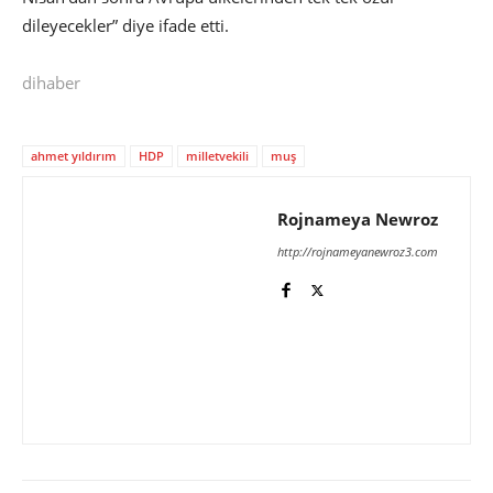
dileyecekler” diye ifade etti.
dihaber
ahmet yıldırım
HDP
milletvekili
muş
Rojnameya Newroz
http://rojnameyanewroz3.com