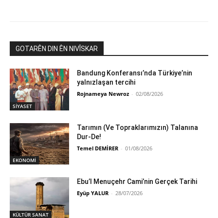
GOTARÊN DIN ÊN NIVÎSKAR
Bandung Konferansı’nda Türkiye’nin
yalnızlaşan tercihi
Rojnameya Newroz
-
02/08/2026
SİYASET
Tarımın (Ve Topraklarımızın) Talanına
Dur-De!
Temel DEMİRER
-
01/08/2026
EKONOMİ
Ebu’l Menuçehr Cami’nin Gerçek Tarihi
Eyüp YALUR
-
28/07/2026
KÜLTÜR SANAT