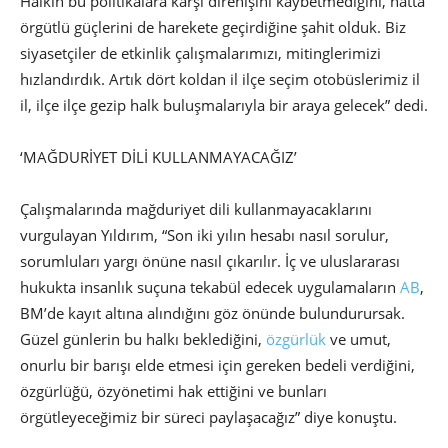
Halkın bu politikalara karşı direnişini kaybetmediğini, hatta
örgütlü güçlerini de harekete geçirdiğine şahit olduk. Biz
siyasetçiler de etkinlik çalışmalarımızı, mitinglerimizi
hızlandırdık. Artık dört koldan il ilçe seçim otobüslerimiz il
il, ilçe ilçe gezip halk buluşmalarıyla bir araya gelecek” dedi.
‘MAĞDURİYET DİLİ KULLANMAYACAĞIZ’
Çalışmalarında mağduriyet dili kullanmayacaklarını
vurgulayan Yıldırım, “Son iki yılın hesabı nasıl sorulur,
sorumluları yargı önüne nasıl çıkarılır. İç ve uluslararası
hukukta insanlık suçuna tekabül edecek uygulamaların
AB
,
BM’de kayıt altına alındığını göz önünde bulundurursak.
Güzel günlerin bu halkı beklediğini,
özgürlük
ve umut,
onurlu bir barışı elde etmesi için gereken bedeli verdiğini,
özgürlüğü, özyönetimi hak ettiğini ve bunları
örgütleyeceğimiz bir süreci paylaşacağız” diye konuştu.