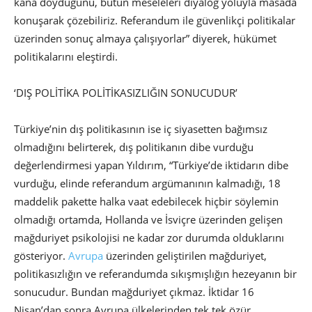
kana doyduğunu, bütün meseleleri diyalog yoluyla masada
konuşarak çözebiliriz. Referandum ile güvenlikçi politikalar
üzerinden sonuç almaya çalışıyorlar” diyerek, hükümet
politikalarını eleştirdi.
‘DIŞ POLİTİKA POLİTİKASIZLIĞIN SONUCUDUR’
Türkiye’nin dış politikasının ise iç siyasetten bağımsız
olmadığını belirterek, dış politikanın dibe vurduğu
değerlendirmesi yapan Yıldırım, “Türkiye’de iktidarın dibe
vurduğu, elinde referandum argümanının kalmadığı, 18
maddelik pakette halka vaat edebilecek hiçbir söylemin
olmadığı ortamda, Hollanda ve İsviçre üzerinden gelişen
mağduriyet psikolojisi ne kadar zor durumda olduklarını
gösteriyor.
Avrupa
üzerinden geliştirilen mağduriyet,
politikasızlığın ve referandumda sıkışmışlığın hezeyanın bir
sonucudur. Bundan mağduriyet çıkmaz. İktidar 16
Nisan’dan sonra Avrupa ülkelerinden tek tek özür