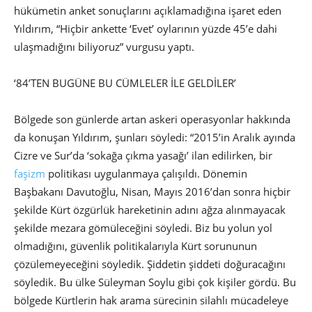
hükümetin anket sonuçlarını açıklamadığına işaret eden
Yıldırım, “Hiçbir ankette ‘Evet’ oylarının yüzde 45’e dahi
ulaşmadığını biliyoruz” vurgusu yaptı.
‘84’TEN BUGÜNE BU CÜMLELER İLE GELDİLER’
Bölgede son günlerde artan askeri operasyonlar hakkında
da konuşan Yıldırım, şunları söyledi: “2015’in Aralık ayında
Cizre ve Sur’da ‘sokağa çıkma yasağı’ ilan edilirken, bir
faşizm
politikası uygulanmaya çalışıldı. Dönemin
Başbakanı Davutoğlu, Nisan, Mayıs 2016’dan sonra hiçbir
şekilde Kürt özgürlük hareketinin adını ağza alınmayacak
şekilde mezara gömüleceğini söyledi. Biz bu yolun yol
olmadığını, güvenlik politikalarıyla Kürt sorununun
çözülemeyeceğini söyledik. Şiddetin şiddeti doğuracağını
söyledik. Bu ülke Süleyman Soylu gibi çok kişiler gördü. Bu
bölgede Kürtlerin hak arama sürecinin silahlı mücadeleye