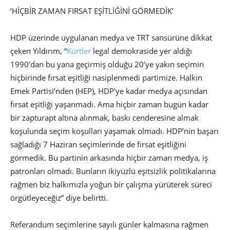
‘HİÇBİR ZAMAN FIRSAT EŞİTLİĞİNİ GÖRMEDİK’
HDP üzerinde uygulanan medya ve TRT sansürüne dikkat
çeken Yıldırım, “
Kürtler
legal demokraside yer aldığı
1990’dan bu yana geçirmiş olduğu 20’ye yakın seçimin
hiçbirinde fırsat eşitliği nasiplenmedi partimize. Halkın
Emek Partisi’nden (HEP), HDP’ye kadar medya açısından
fırsat eşitliği yaşanmadı. Ama hiçbir zaman bugün kadar
bir zapturapt altına alınmak, baskı cenderesine almak
koşulunda seçim koşulları yaşamak olmadı. HDP’nin başarı
sağladığı 7 Haziran seçimlerinde de fırsat eşitliğini
görmedik. Bu partinin arkasında hiçbir zaman medya, iş
patronları olmadı. Bunların ikiyüzlü eşitsizlik politikalarına
rağmen biz halkımızla yoğun bir çalışma yürüterek süreci
örgütleyeceğiz” diye belirtti.
Referandum seçimlerine sayılı günler kalmasına rağmen