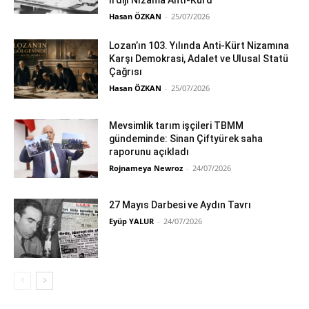
li dijî Nîzama Antî-Kurd
Hasan ÖZKAN
-
25/07/2026
Lozan’ın 103. Yılında Anti-Kürt Nizamına
Karşı Demokrasi, Adalet ve Ulusal Statü
Çağrısı
Hasan ÖZKAN
-
25/07/2026
Mevsimlik tarım işçileri TBMM
gündeminde: Sinan Çiftyürek saha
raporunu açıkladı
Rojnameya Newroz
-
24/07/2026
27 Mayıs Darbesi ve Aydın Tavrı
Eyüp YALUR
-
24/07/2026