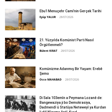
Ebu’l Menuçehr Cami’nin Gerçek Tarihi
Eyüp YALUR
-
28/07/2026
21. Yüzyılda Komünist Parti Nasıl
Örgütlenmeli?
Bülent KIRAT
-
28/07/2026
Komünizme Adanmış Bir Yaşam: Erebê
Şemo
Occo MAHABAD
-
28/07/2026
Di Sala 103emîn a Peymana Lozanê de:
Bangewaziya ji bo Demokrasiya,
Dadmendî û Statûya Neteweyî ya Kurdan