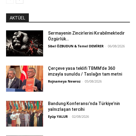
AKTÜEL
Sermayenin Zincirlerini Kırabilmektedir
Özgürlük…
Sibel ÖZBUDUN & Temel DEMİRER
-
06/08/2026
Çerçeve yasa teklifi TBMM’de 360
imzayla sunuldu / Taslağın tam metni
Rojnameya Newroz
-
05/08/2026
Bandung Konferansı’nda Türkiye’nin
yalnızlaşan tercihi
Eyüp YALUR
-
02/08/2026