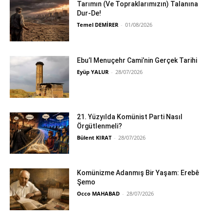
Tarımın (Ve Topraklarımızın) Talanına
Dur-De!
Temel DEMİRER
-
01/08/2026
Ebu’l Menuçehr Cami’nin Gerçek Tarihi
Eyüp YALUR
-
28/07/2026
21. Yüzyılda Komünist Parti Nasıl
Örgütlenmeli?
Bülent KIRAT
-
28/07/2026
Komünizme Adanmış Bir Yaşam: Erebê
Şemo
Occo MAHABAD
-
28/07/2026