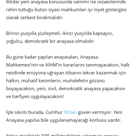
İktidar yeni anayasa konusunda samimi ise cezaevlerinde
rehin tuttuğu bütün siyasi mahkumları iyi niyet göstergesi
olarak serbest bırakmalıdır.
Birinci yüzyılla yüzleşmeli, ikinci yüzyılda kapsayıcı,
çoğulcu, demokratik bir anayasa olmalıdır.
Bu güne kadar yapılan anayasaları, Anayasa
Mahkemesi’nin ve AİHM’in kararlarını tanımayacaksın, halk
nezdinde erozyona uğrayan itibarını tekrar kazanmak için
halkın, muhalif kesimlerin, muhalefetin gözünü
boyayacaksın, yeni, sivil, demokratik anayasa yapacaksın
ve harfiyen uygulayacaksın!
İşte sıkıntı burada, Cumhur
İttifakı
güven vermiyor. Yeni
Anayasa yapılsa bile uygulanamayacağı korkusu vardır.
Yoksa meclisteki 595 milletvekilinin uzlaşması sonucu