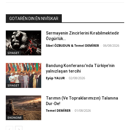
GOTARÊN DIN ÊN NIVÎSKAR
Sermayenin Zincirlerini Kırabilmektedir
Özgürlük…
Sibel ÖZBUDUN & Temel DEMİRER
-
06/08/2026
SİYASET
Bandung Konferansı’nda Türkiye’nin
yalnızlaşan tercihi
Eyüp YALUR
-
02/08/2026
SİYASET
Tarımın (Ve Topraklarımızın) Talanına
Dur-De!
Temel DEMİRER
-
01/08/2026
EKONOMİ