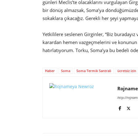
günleri Meclis’te olacaklarını vurgulayan Girgi
bir dönüş almazsak, Soma’ya döndüğümüzde t
sokaklara çıkacağız. Gerekli her şeyi yapmay
Yetkililere seslenen Girginler, “Biz buradayız
karardan hemen vazgeçmelerini ve konunun çö
hatırlatıyorum. Torku, Soma’ya bu bedeli öde
Haber
Soma
Soma Termik Santrali
ücretsiz izin
Rojname
http://rojna