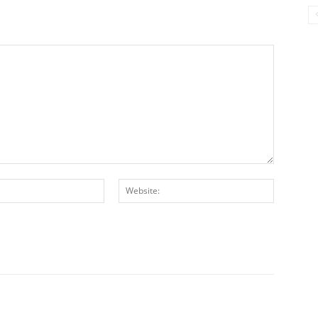
E-
Website:
Posta:*