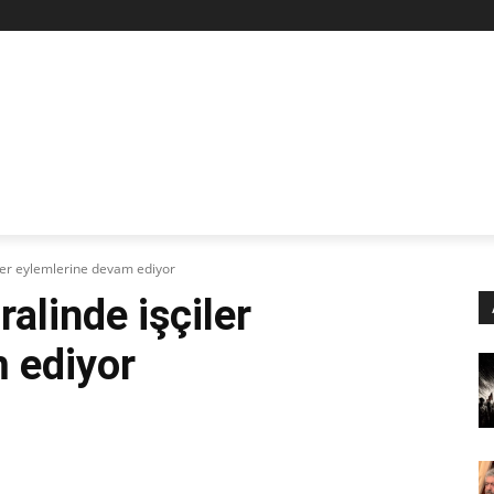
Z
STAN
SİYASET
İŞÇİ-EMEK
KÜLTÜR SANAT
KADI
ler eylemlerine devam ediyor
alinde işçiler
 ediyor