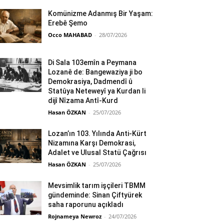
Komünizme Adanmış Bir Yaşam:
Erebê Şemo
Occo MAHABAD
-
28/07/2026
Di Sala 103emîn a Peymana
Lozanê de: Bangewaziya ji bo
Demokrasiya, Dadmendî û
Statûya Neteweyî ya Kurdan li
dijî Nîzama Antî-Kurd
Hasan ÖZKAN
-
25/07/2026
Lozan’ın 103. Yılında Anti-Kürt
Nizamına Karşı Demokrasi,
Adalet ve Ulusal Statü Çağrısı
Hasan ÖZKAN
-
25/07/2026
Mevsimlik tarım işçileri TBMM
gündeminde: Sinan Çiftyürek
saha raporunu açıkladı
Rojnameya Newroz
-
24/07/2026