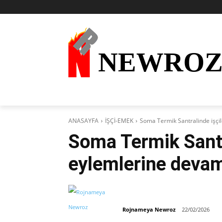
NEWRO
AKTÜEL
KURDÎ
HABER
KÜRDİ
ANASAYFA
İŞÇİ-EMEK
Soma Termik Santralinde işçi
Soma Termik Santr
eylemlerine devam
Rojnameya Newroz
22/02/2026