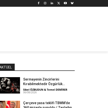
N
DÜNYA
MARX’TAN SEÇMELER
YAZARLAR
YAŞ
AKTÜEL
Sermayenin Zincirlerini
Kırabilmektedir Özgürlük…
Sibel ÖZBUDUN & Temel DEMİRER
-
06/08/2026
Çerçeve yasa teklifi TBMM’de
360 imzayla sunuldu / Taslağın