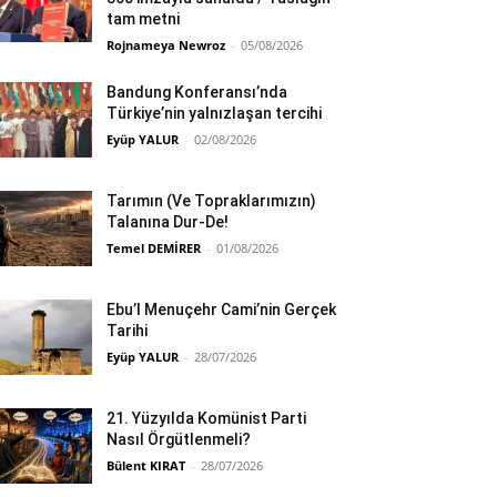
tam metni
Rojnameya Newroz
-
05/08/2026
Bandung Konferansı’nda
Türkiye’nin yalnızlaşan tercihi
Eyüp YALUR
-
02/08/2026
Tarımın (Ve Topraklarımızın)
Talanına Dur-De!
Temel DEMİRER
-
01/08/2026
Ebu’l Menuçehr Cami’nin Gerçek
Tarihi
Eyüp YALUR
-
28/07/2026
21. Yüzyılda Komünist Parti
Nasıl Örgütlenmeli?
Bülent KIRAT
-
28/07/2026