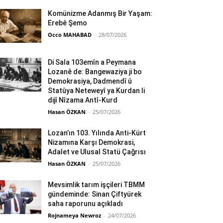
Komünizme Adanmış Bir Yaşam:
Erebê Şemo
Occo MAHABAD
-
28/07/2026
Di Sala 103emîn a Peymana
Lozanê de: Bangewaziya ji bo
Demokrasiya, Dadmendî û
Statûya Neteweyî ya Kurdan li
dijî Nîzama Antî-Kurd
Hasan ÖZKAN
-
25/07/2026
Lozan’ın 103. Yılında Anti-Kürt
Nizamına Karşı Demokrasi,
Adalet ve Ulusal Statü Çağrısı
Hasan ÖZKAN
-
25/07/2026
Mevsimlik tarım işçileri TBMM
gündeminde: Sinan Çiftyürek
saha raporunu açıkladı
Rojnameya Newroz
-
24/07/2026