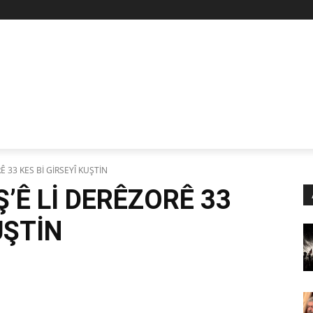
Z
STAN
SİYASET
İŞÇİ-EMEK
KÜLTÜR SANAT
KADI
Ê 33 KES Bİ GİRSEYÎ KUŞTİN
Ş’Ê Lİ DERÊZORÊ 33
UŞTİN