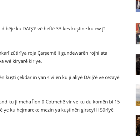
) dibêje ku DAIŞ’ê vê heftê 33 kes kuştine ku ew jî
karî zûtirîya roja Çarşemê li gundewarên rojhilata
a wê kiryarê kiriye.
kuştî çekdar in yan sîvîlên ku ji alîyê DAIŞ’ê ve cezayê
şand ku ji meha Îlon û Cotmehê vir ve ku du komên bi 15
kê ye ku hejmareke mezin ya kuştinên girseyî li Sûrîyê