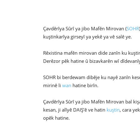
Çavdêrîya Sûrî ya jibo Mafên Mirovan (
SOHR
kuştinkarîya girseyî ya yekê ya vê salê ye.
Rêxistina mafên mirovan dide zanîn ku kuştin
Derêzor pêk hatine û bizavkarên wî dîdevanîy
SOHR bi berdewam dibêje ku nayê zanîn kesên 
mirinê li
wan
hatine birîn.
Çavdêrîya Sûrî ya jibo Mafên Mirovan bal ki
kesan, ji alîyê DAIŞ’ê ve hatin
kuştin
, cara ye
opêk hatine.