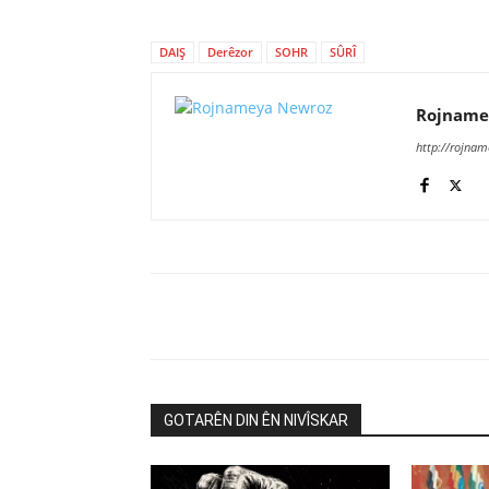
DAIŞ
Derêzor
SOHR
SÛRÎ
Rojname
http://rojna
GOTARÊN DIN ÊN NIVÎSKAR