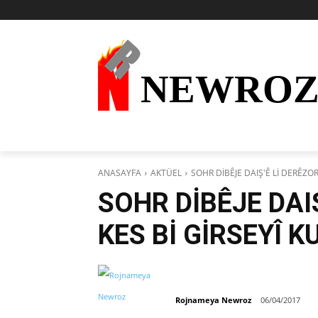
NEWRO
AKTÜEL
KURDÎ
HABER
KÜRDİ
ANASAYFA
AKTÜEL
SOHR DİBÊJE DAIŞ'Ê Lİ DERÊZOR
SOHR DİBÊJE DAI
KES Bİ GİRSEYÎ K
Rojnameya Newroz
06/04/2017