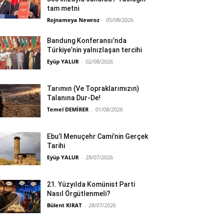
tam metni
Rojnameya Newroz
-
05/08/2026
Bandung Konferansı’nda
Türkiye’nin yalnızlaşan tercihi
Eyüp YALUR
-
02/08/2026
Tarımın (Ve Topraklarımızın)
Talanına Dur-De!
Temel DEMİRER
-
01/08/2026
Ebu’l Menuçehr Cami’nin Gerçek
Tarihi
Eyüp YALUR
-
28/07/2026
21. Yüzyılda Komünist Parti
Nasıl Örgütlenmeli?
Bülent KIRAT
-
28/07/2026