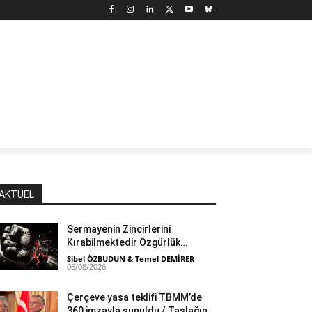
N
DÜNYA
MARX’TAN SEÇMELER
YAZARLAR
YAŞ
AKTÜEL
Sermayenin Zincirlerini
Kırabilmektedir Özgürlük…
Sibel ÖZBUDUN & Temel DEMİRER
-
06/08/2026
Çerçeve yasa teklifi TBMM’de
360 imzayla sunuldu / Taslağın