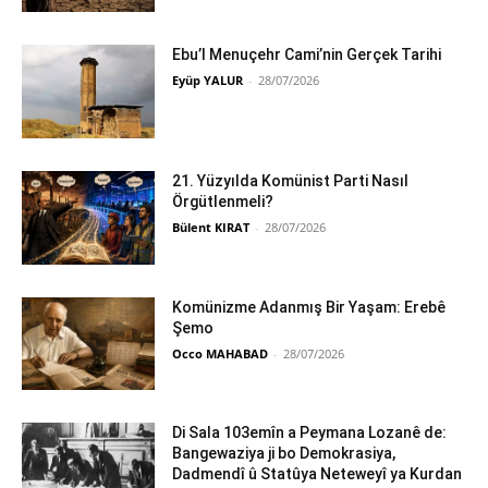
Ebu’l Menuçehr Cami’nin Gerçek Tarihi
Eyüp YALUR
-
28/07/2026
21. Yüzyılda Komünist Parti Nasıl
Örgütlenmeli?
Bülent KIRAT
-
28/07/2026
Komünizme Adanmış Bir Yaşam: Erebê
Şemo
Occo MAHABAD
-
28/07/2026
Di Sala 103emîn a Peymana Lozanê de:
Bangewaziya ji bo Demokrasiya,
Dadmendî û Statûya Neteweyî ya Kurdan