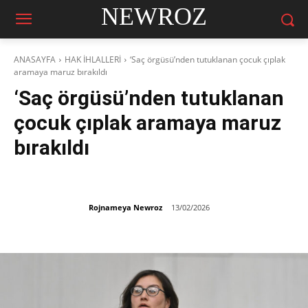
NEWROZ
ANASAYFA
HAK İHLALLERİ
‘Saç örgüsü’nden tutuklanan çocuk çıplak
aramaya maruz bırakıldı
‘Saç örgüsü’nden tutuklanan
çocuk çıplak aramaya maruz
bırakıldı
Rojnameya Newroz
13/02/2026