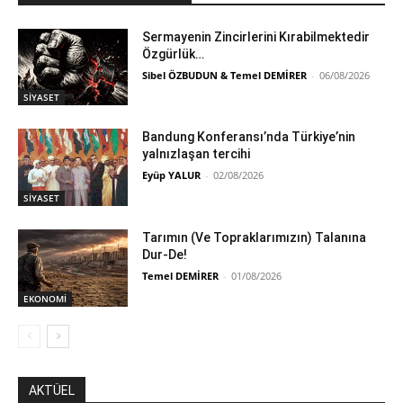
Sermayenin Zincirlerini Kırabilmektedir
Özgürlük…
Sibel ÖZBUDUN & Temel DEMİRER
-
06/08/2026
SİYASET
Bandung Konferansı’nda Türkiye’nin
yalnızlaşan tercihi
Eyüp YALUR
-
02/08/2026
SİYASET
Tarımın (Ve Topraklarımızın) Talanına
Dur-De!
Temel DEMİRER
-
01/08/2026
EKONOMİ
AKTÜEL