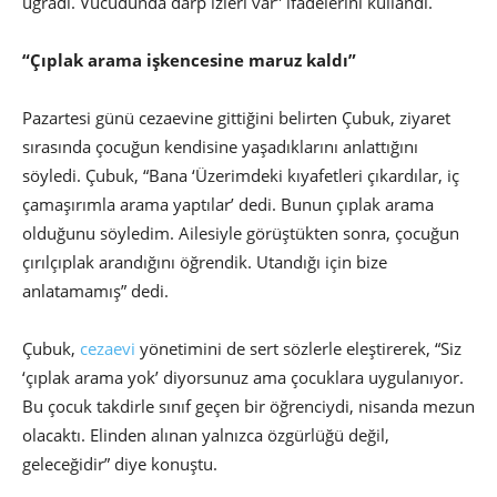
uğradı. Vücudunda darp izleri var” ifadelerini kullandı.
“Çıplak arama işkencesine maruz kaldı”
Pazartesi günü cezaevine gittiğini belirten Çubuk, ziyaret
sırasında çocuğun kendisine yaşadıklarını anlattığını
söyledi. Çubuk, “Bana ‘Üzerimdeki kıyafetleri çıkardılar, iç
çamaşırımla arama yaptılar’ dedi. Bunun çıplak arama
olduğunu söyledim. Ailesiyle görüştükten sonra, çocuğun
çırılçıplak arandığını öğrendik. Utandığı için bize
anlatamamış” dedi.
Çubuk,
cezaevi
yönetimini de sert sözlerle eleştirerek, “Siz
‘çıplak arama yok’ diyorsunuz ama çocuklara uygulanıyor.
Bu çocuk takdirle sınıf geçen bir öğrenciydi, nisanda mezun
olacaktı. Elinden alınan yalnızca özgürlüğü değil,
geleceğidir” diye konuştu.