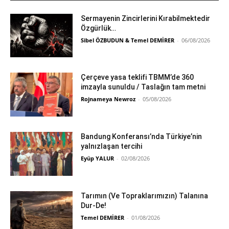
Sermayenin Zincirlerini Kırabilmektedir
Özgürlük…
Sibel ÖZBUDUN & Temel DEMİRER
-
06/08/2026
Çerçeve yasa teklifi TBMM’de 360
imzayla sunuldu / Taslağın tam metni
Rojnameya Newroz
-
05/08/2026
Bandung Konferansı’nda Türkiye’nin
yalnızlaşan tercihi
Eyüp YALUR
-
02/08/2026
Tarımın (Ve Topraklarımızın) Talanına
Dur-De!
Temel DEMİRER
-
01/08/2026