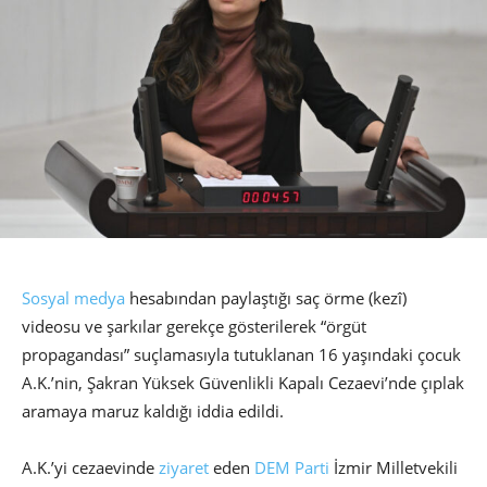
Sosyal medya
hesabından paylaştığı saç örme (kezî)
videosu ve şarkılar gerekçe gösterilerek “örgüt
propagandası” suçlamasıyla tutuklanan 16 yaşındaki çocuk
A.K.’nin, Şakran Yüksek Güvenlikli Kapalı Cezaevi’nde çıplak
aramaya maruz kaldığı iddia edildi.
A.K.’yi cezaevinde
ziyaret
eden
DEM Parti
İzmir Milletvekili