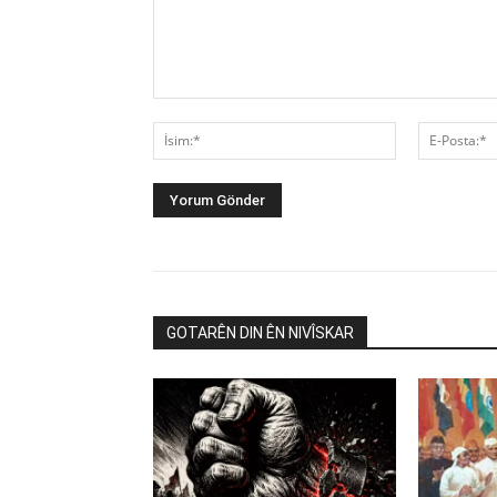
Yorum:
İsim:*
GOTARÊN DIN ÊN NIVÎSKAR