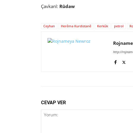
Çavkanî:
Rûdaw
Ceyhan
Herêma Kurdistanê
Kerkûk
petrol
Ro
Rojname
http://rojna
CEVAP VER