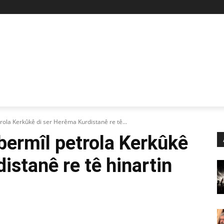
Z
STAN
SİYASET
İŞÇİ-EMEK
KÜLTÜR SANAT
KADI
rola Kerkûkê di ser Herêma Kurdistanê re tê...
bermîl petrola Kerkûkê
istanê re tê hinartin