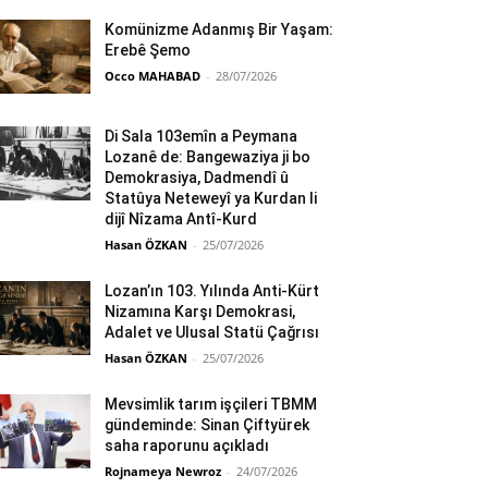
Komünizme Adanmış Bir Yaşam:
Erebê Şemo
Occo MAHABAD
-
28/07/2026
Di Sala 103emîn a Peymana
Lozanê de: Bangewaziya ji bo
Demokrasiya, Dadmendî û
Statûya Neteweyî ya Kurdan li
dijî Nîzama Antî-Kurd
Hasan ÖZKAN
-
25/07/2026
Lozan’ın 103. Yılında Anti-Kürt
Nizamına Karşı Demokrasi,
Adalet ve Ulusal Statü Çağrısı
Hasan ÖZKAN
-
25/07/2026
Mevsimlik tarım işçileri TBMM
gündeminde: Sinan Çiftyürek
saha raporunu açıkladı
Rojnameya Newroz
-
24/07/2026