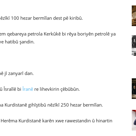
êzîkî 100 hezar bermîlan dest pê kiribû.
m qebareya petrola Kerkûkê bi rêya boriyên petrolê ya
e hatibû şandin.
ê jî zanyarî dan.
û Îsraîlê bi
Îranê
re lihevkirin çêbûbûn.
a Kurdistanê gihîştibû nêzîkî 250 hezar bermîlan.
 li Herêma Kurdistanê karên xwe rawestandin û hinartin