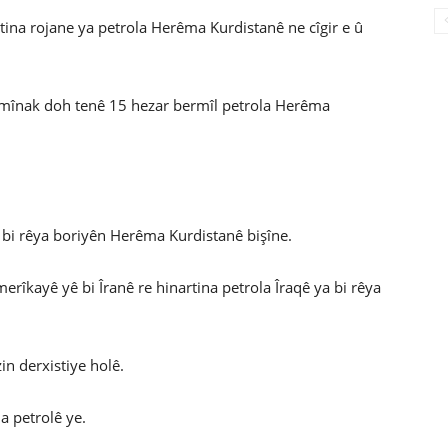
ina rojane ya petrola Herêma Kurdistanê ne cîgir e û
î mînak doh tenê 15 hezar bermîl petrola Herêma
bi rêya boriyên Herêma Kurdistanê bişîne.
erîkayê yê bi Îranê re hinartina petrola Îraqê ya bi rêya
in derxistiye holê.
na petrolê ye.