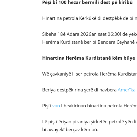
Pêşî bi 100 hezar bermîlî dest pê kiribû
Hinartina petrola Kerkûkê di destpêkê de bi n
Sibeha 18ê Adara 2026an saet 06:30î de yeke
Herêma Kurdistanê ber bi Bendera Ceyhanê v
Hinartina Herêma Kurdistanê kêm bûye
Wê çavkaniyê li ser petrola Herêma Kurdistan
Beriya destpêkirina şerê di navbera
Amerîka
Piştî
van
lihevkirinan hinartina petrola Herêm
Lê piştî êrişan piraniya şirketên petrolê yên
bi awayekî berçav kêm bû.