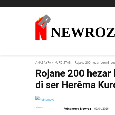
NEWRO
AKTÜEL
KURDÎ
HABER
KÜRDİ
ANASAYFA
KÜRDİSTAN
Rojane 200 hezar bermîl pet
Rojane 200 hezar 
di ser Herêma Kurd
Rojnameya Newroz
09/04/2026