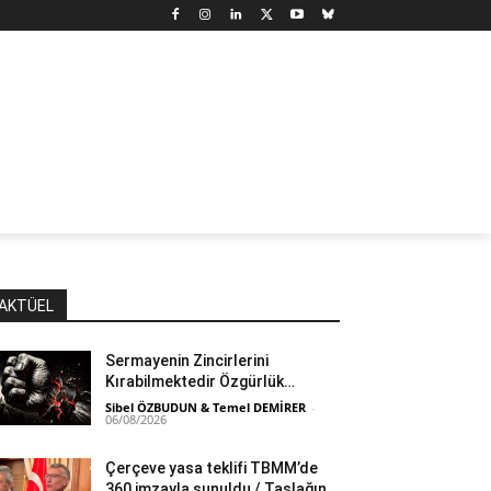
N
DÜNYA
MARX’TAN SEÇMELER
YAZARLAR
YAŞ
AKTÜEL
Sermayenin Zincirlerini
Kırabilmektedir Özgürlük…
Sibel ÖZBUDUN & Temel DEMİRER
-
06/08/2026
Çerçeve yasa teklifi TBMM’de
360 imzayla sunuldu / Taslağın