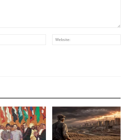
E-
Website:
Posta:*