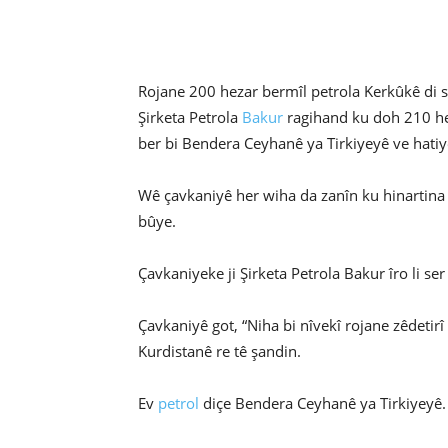
Rojane 200 hezar bermîl petrola Kerkûkê di 
Şirketa Petrola
Bakur
ragihand ku doh 210 he
ber bi Bendera Ceyhanê ya Tirkiyeyê ve hatiy
Wê çavkaniyê her wiha da zanîn ku hinartina 
bûye.
Çavkaniyeke ji Şirketa Petrola Bakur îro li se
Çavkaniyê got, “Niha bi nîvekî rojane zêdeti
Kurdistanê re tê şandin.
Ev
petrol
diçe Bendera Ceyhanê ya Tirkiyeyê.