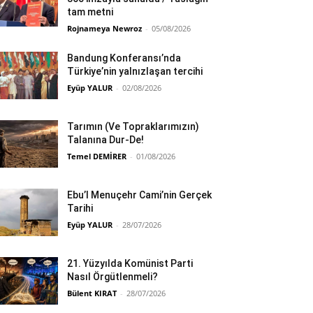
tam metni
Rojnameya Newroz
-
05/08/2026
Bandung Konferansı’nda
Türkiye’nin yalnızlaşan tercihi
Eyüp YALUR
-
02/08/2026
Tarımın (Ve Topraklarımızın)
Talanına Dur-De!
Temel DEMİRER
-
01/08/2026
Ebu’l Menuçehr Cami’nin Gerçek
Tarihi
Eyüp YALUR
-
28/07/2026
21. Yüzyılda Komünist Parti
Nasıl Örgütlenmeli?
Bülent KIRAT
-
28/07/2026