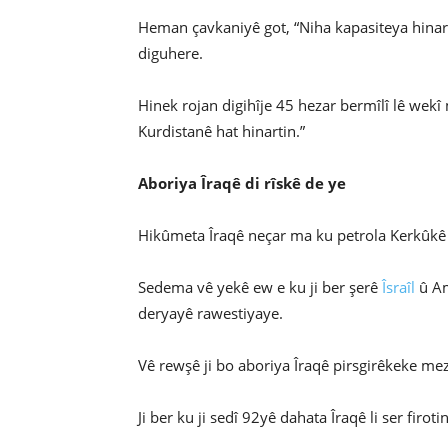
Heman çavkaniyê got, “Niha kapasiteya hinart
diguhere.
Hinek rojan digihîje 45 hezar bermîlî lê wek
Kurdistanê hat hinartin.”
Aboriya Îraqê di rîskê de ye
Hikûmeta Îraqê neçar ma ku petrola Kerkûkê 
Sedema vê yekê ew e ku ji ber şerê
Îsraîl
û Am
deryayê rawestiyaye.
Vê rewşê ji bo aboriya Îraqê pirsgirêkeke mez
Ji ber ku ji sedî 92yê dahata Îraqê li ser firoti