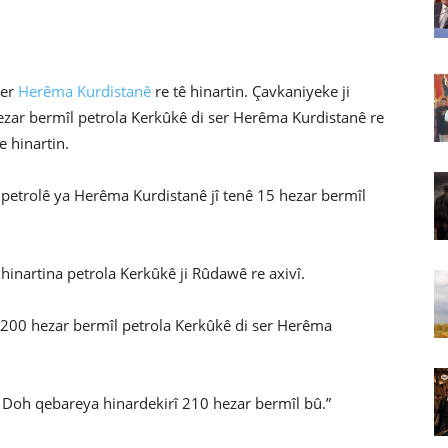
ser
Herêma Kurdistanê
re tê hinartin. Çavkaniyeke ji
zar bermîl petrola Kerkûkê di ser Herêma Kurdistanê re
e hinartin.
petrolê ya Herêma Kurdistanê jî tenê 15 hezar bermîl
r hinartina petrola Kerkûkê ji Rûdawê re axivî.
rî 200 hezar bermîl petrola Kerkûkê di ser Herêma
 Doh qebareya hinardekirî 210 hezar bermîl bû.”