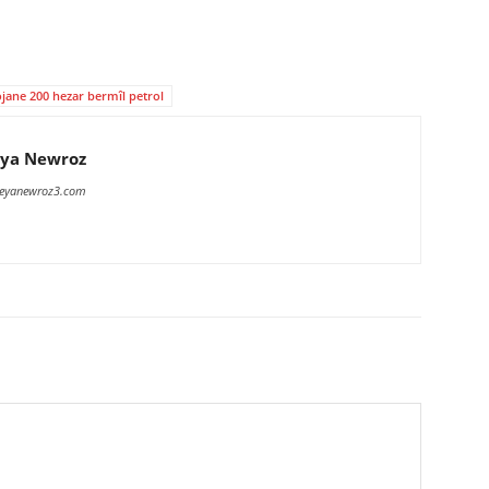
jane 200 hezar bermîl petrol
ya Newroz
meyanewroz3.com