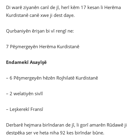
Di warê ziyanên canî de jî, herî kêm 17 kesan li Herêma
Kurdistanê canê xwe ji dest daye.
Qurbaniyên êrişan bi vî rengî ne:
7 Pêşmergeyên Herêma Kurdistanê
Endamekî Asayîşê
– 6 Pêşmergeyên hêzên Rojhilatê Kurdistanê
– 2 welatiyên sivîl
– Leşkerekî Fransî
Derbarê hejmara birîndaran de jî, li gorî amarên Rûdawê ji
destpêka şer ve heta niha 92 kes birîndar bûne.