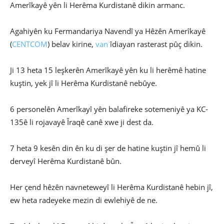
Amerîkayê yên li Herêma Kurdistanê dikin armanc.
Agahiyên ku Fermandariya Navendî ya Hêzên Amerîkayê
(
CENTCOM
) belav kirine,
van
îdiayan rasterast pûç dikin.
Ji 13 heta 15 leşkerên Amerîkayê yên ku li herêmê hatine
kuştin, yek jî li Herêma Kurdistanê nebûye.
6 personelên Amerîkayî yên balafireke sotemeniyê ya KC-
135ê li rojavayê Îraqê canê xwe ji dest da.
7 heta 9 kesên din ên ku di şer de hatine kuştin jî hemû li
derveyî Herêma Kurdistanê bûn.
Her çend hêzên navneteweyî li Herêma Kurdistanê hebin jî,
ew heta radeyeke mezin di ewlehiyê de ne.