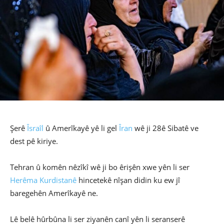
Şerê
Îsraîl
û Amerîkayê yê li gel
Îran
wê ji 28ê Sibatê ve
dest pê kiriye.
Tehran û komên nêzîkî wê ji bo êrişên xwe yên li ser
Herêma Kurdistanê
hincetekê nîşan didin ku ew jî
baregehên Amerîkayê ne.
Lê belê hûrbûna li ser ziyanên canî yên li seranserê