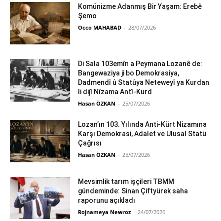
Komünizme Adanmış Bir Yaşam: Erebê
Şemo
Occo MAHABAD
-
28/07/2026
Di Sala 103emîn a Peymana Lozanê de:
Bangewaziya ji bo Demokrasiya,
Dadmendî û Statûya Neteweyî ya Kurdan
li dijî Nîzama Antî-Kurd
Hasan ÖZKAN
-
25/07/2026
Lozan’ın 103. Yılında Anti-Kürt Nizamına
Karşı Demokrasi, Adalet ve Ulusal Statü
Çağrısı
Hasan ÖZKAN
-
25/07/2026
Mevsimlik tarım işçileri TBMM
gündeminde: Sinan Çiftyürek saha
raporunu açıkladı
Rojnameya Newroz
-
24/07/2026