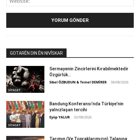
GOTARÊN DIN ÊN NIVÎSKAR
Sermayenin Zincirlerini Kırabilmektedir
Özgürlük…
Sibel ÖZBUDUN & Temel DEMİRER
-
06/08/2026
SİYASET
Bandung Konferansı’nda Türkiye’nin
yalnızlaşan tercihi
Eyüp YALUR
-
02/08/2026
SİYASET
Tarımın (Ve Topraklarımızın) Talanına