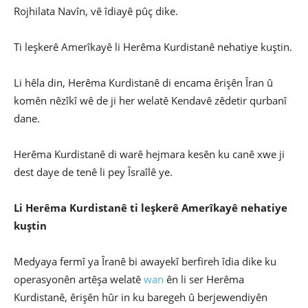
Rojhilata Navîn, vê îdiayê pûç dike.
Ti leşkerê Amerîkayê li Herêma Kurdistanê nehatiye kuştin.
Li hêla din, Herêma Kurdistanê di encama êrişên Îran û
komên nêzîkî wê de ji her welatê Kendavê zêdetir qurbanî
dane.
Herêma Kurdistanê di warê hejmara kesên ku canê xwe ji
dest daye de tenê li pey Îsraîlê ye.
Li Herêma Kurdistanê ti leşkerê Amerîkayê nehatiye
kuştin
Medyaya fermî ya Îranê bi awayekî berfireh îdia dike ku
operasyonên artêşa welatê
wan
ên li ser Herêma
Kurdistanê, êrişên hûr in ku baregeh û berjewendiyên