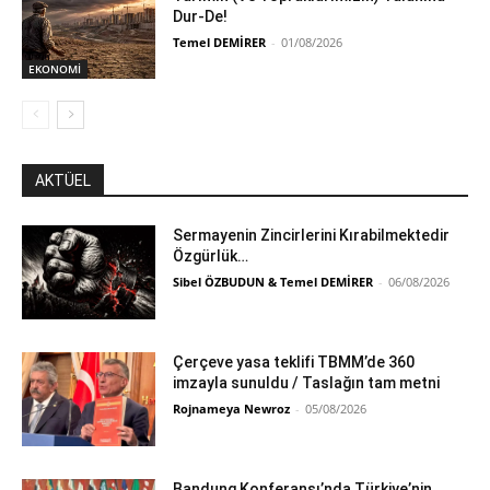
Dur-De!
Temel DEMİRER
-
01/08/2026
EKONOMİ
AKTÜEL
Sermayenin Zincirlerini Kırabilmektedir
Özgürlük…
Sibel ÖZBUDUN & Temel DEMİRER
-
06/08/2026
Çerçeve yasa teklifi TBMM’de 360
imzayla sunuldu / Taslağın tam metni
Rojnameya Newroz
-
05/08/2026
Bandung Konferansı’nda Türkiye’nin