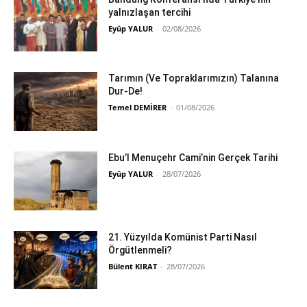
yalnızlaşan tercihi
Eyüp YALUR
-
02/08/2026
Tarımın (Ve Topraklarımızın) Talanına
Dur-De!
Temel DEMİRER
-
01/08/2026
Ebu’l Menuçehr Cami’nin Gerçek Tarihi
Eyüp YALUR
-
28/07/2026
21. Yüzyılda Komünist Parti Nasıl
Örgütlenmeli?
Bülent KIRAT
-
28/07/2026