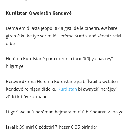
Kurdistan û welatên Kendavê
Dema em di asta jeopolîtîk a giştî de lê binêrin, ew barê
giran ê ku ketiye ser milê Herêma Kurdistanê zêdetir zelal
dibe.
Herêma Kurdistanê para mezin a tundûtûjiya navçeyî
hilgirtiye.
Berawirdkirina Herêma Kurdistanê ya bi Îsraîl û welatên
Kendavê re nîşan dide ku
Kurdistan
bi awayekî nerêjeyî
zêdetir bûye armanc.
Li gorî welat û herêman hejmara mirî û birîndaran wiha ye:
Îsraîl:
39 mirî û zêdetirî 7 hezar û 35 birîndar