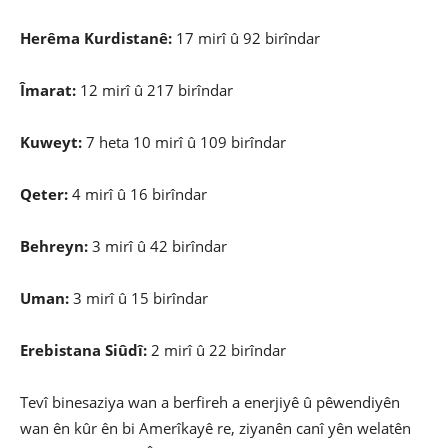
Herêma Kurdistanê:
17 mirî û 92 birîndar
Îmarat:
12 mirî û 217 birîndar
Kuweyt:
7 heta 10 mirî û 109 birîndar
Qeter:
4 mirî û 16 birîndar
Behreyn:
3 mirî û 42 birîndar
Uman:
3 mirî û 15 birîndar
Erebistana Siûdî:
2 mirî û 22 birîndar
Tevî binesaziya wan a berfireh a enerjiyê û pêwendiyên
wan ên kûr ên bi Amerîkayê re, ziyanên canî yên welatên