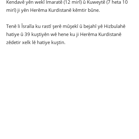
Kendavê yên wekî Îmaratê (12 mirî) û Kuweytê (7 heta 10
mirî) ji yên Herêma Kurdistanê kêmtir bûne.
Tenê li Îsraîla ku rastî şerê mûşekî û bejahî yê Hizbulahê
hatiye û 39 kuştiyên wê hene ku ji Herêma Kurdistanê
zêdetir xelk lê hatiye kuştin.