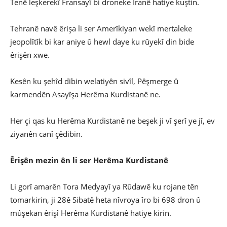
Tenê leşkerekî Fransayî bi droneke Îranê hatiye kuştin.
Tehranê navê êrişa li ser Amerîkiyan wekî mertaleke
jeopolîtîk bi kar aniye û hewl daye ku rûyekî din bide
êrişên xwe.
Kesên ku şehîd dibin welatiyên sivîl, Pêşmerge û
karmendên Asayîşa Herêma Kurdistanê ne.
Her çi qas ku Herêma Kurdistanê ne beşek ji vî şerî ye jî, ev
ziyanên canî çêdibin.
Êrişên mezin ên li ser Herêma Kurdistanê
Li gorî amarên Tora Medyayî ya Rûdawê ku rojane tên
tomarkirin, ji 28ê Sibatê heta nîvroya îro bi 698 dron û
mûşekan êrişî Herêma Kurdistanê hatiye kirin.