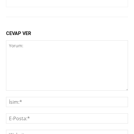
CEVAP VER
Yorum:
İsi
E-
Pos
We