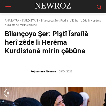
NEWROZ
ANASAYFA
KÜRDİSTAN
Bîlançoya Şer: Piştî Îsraîlê herî zêde li Herêma
Kurdistanê mirin çêbûne
Bîlançoya Şer: Piştî Îsraîlê
herî zêde li Herêma
Kurdistanê mirin çêbûne
Rojnameya Newroz
08/04/2026