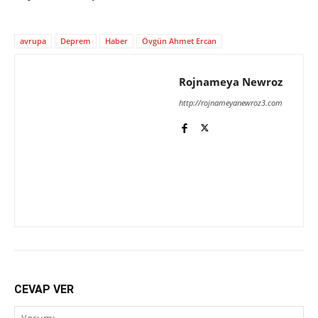
avrupa
Deprem
Haber
Övgün Ahmet Ercan
Rojnameya Newroz
http://rojnameyanewroz3.com
CEVAP VER