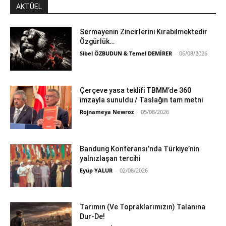
AKTÜEL
Sermayenin Zincirlerini Kırabilmektedir
Özgürlük…
Sibel ÖZBUDUN & Temel DEMİRER
-
06/08/2026
Çerçeve yasa teklifi TBMM’de 360
imzayla sunuldu / Taslağın tam metni
Rojnameya Newroz
-
05/08/2026
Bandung Konferansı’nda Türkiye’nin
yalnızlaşan tercihi
Eyüp YALUR
-
02/08/2026
Tarımın (Ve Topraklarımızın) Talanına
Dur-De!