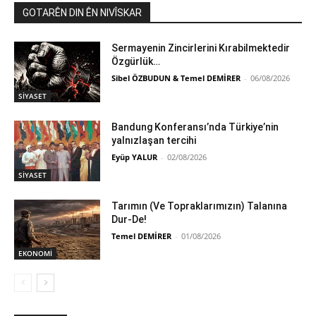
GOTARÊN DIN ÊN NIVÎSKAR
Sermayenin Zincirlerini Kırabilmektedir
Özgürlük…
Sibel ÖZBUDUN & Temel DEMİRER
-
06/08/2026
SİYASET
Bandung Konferansı’nda Türkiye’nin
yalnızlaşan tercihi
Eyüp YALUR
-
02/08/2026
SİYASET
Tarımın (Ve Topraklarımızın) Talanına
Dur-De!
Temel DEMİRER
-
01/08/2026
EKONOMİ