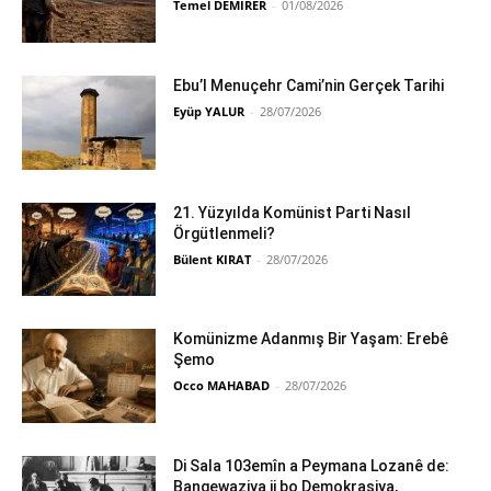
Temel DEMİRER
-
01/08/2026
Ebu’l Menuçehr Cami’nin Gerçek Tarihi
Eyüp YALUR
-
28/07/2026
21. Yüzyılda Komünist Parti Nasıl
Örgütlenmeli?
Bülent KIRAT
-
28/07/2026
Komünizme Adanmış Bir Yaşam: Erebê
Şemo
Occo MAHABAD
-
28/07/2026
Di Sala 103emîn a Peymana Lozanê de:
Bangewaziya ji bo Demokrasiya,