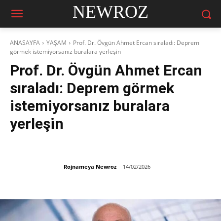
NEWROZ
ANASAYFA
YAŞAM
Prof. Dr. Övgün Ahmet Ercan sıraladı: Deprem
görmek istemiyorsanız buralara yerleşin
Prof. Dr. Övgün Ahmet Ercan
sıraladı: Deprem görmek
istemiyorsanız buralara
yerleşin
Rojnameya Newroz
14/02/2026