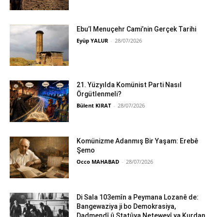
Ebu’l Menuçehr Cami’nin Gerçek Tarihi
Eyüp YALUR
-
28/07/2026
21. Yüzyılda Komünist Parti Nasıl
Örgütlenmeli?
Bülent KIRAT
-
28/07/2026
Komünizme Adanmış Bir Yaşam: Erebê
Şemo
Occo MAHABAD
-
28/07/2026
Di Sala 103emîn a Peymana Lozanê de:
Bangewaziya ji bo Demokrasiya,
Dadmendî û Statûya Neteweyî ya Kurdan