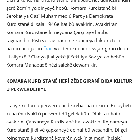
şerê 2emîn ya dinyayê hebû. Komara Kurdistanê bi
Serokatiya Qazî Muhammed û Partiya Demokrata
Kurdistanê di sala 1946e hatibû avakirin. Avakiriran
Komara Kurdistanê li meydana Çarçirayê hatibû
ragihandin. Piştî vê ragihandinê kabîneya hikûmetê jî
hatibû hilbijartin.
Îran
wê demê di bin rewşek giran debû.
Li aliyekê Brîtanya ji aliyekê jî Yekitiya Sowyetan hebûn.
Komara Mahabadê nêzî salekê dewam kir.
KOMARA KURDISTANÊ HERÎ ZÊDE GIRANÎ DIDA KULTUR
Û PERWERDEHIYÊ
Ji aliyê kulturî û perwerdehî de xebat hatin kirin. Bi taybetî
xebatên civakî û perwerdehî gelek bûn. Dibistan hatin
avakirin. Çapxaneya Kurdistanê hat avakirin. Rojnameya
Kurdistanê jî di vê çapxaneyê de hatibû weşandin. Di gel
rojnameya Kurdistanê kovarên wek ‘niştiman’, ‘helale’,