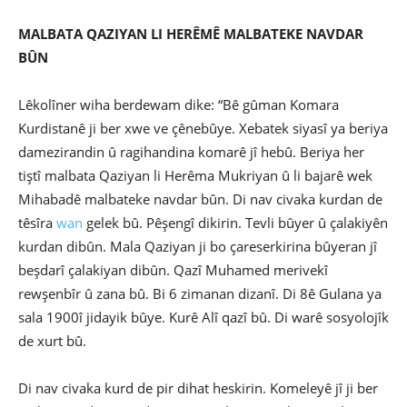
MALBATA QAZIYAN LI HERÊMÊ MALBATEKE NAVDAR
BÛN
Lêkolîner wiha berdewam dike: “Bê gûman Komara
Kurdistanê ji ber xwe ve çênebûye. Xebatek siyasî ya beriya
damezirandin û ragihandina komarê jî hebû. Beriya her
tiştî malbata Qaziyan li Herêma Mukriyan û li bajarê wek
Mihabadê malbateke navdar bûn. Di nav civaka kurdan de
têsîra
wan
gelek bû. Pêşengî dikirin. Tevli bûyer û çalakiyên
kurdan dibûn. Mala Qaziyan ji bo çareserkirina bûyeran jî
beşdarî çalakiyan dibûn. Qazî Muhamed merivekî
rewşenbîr û zana bû. Bi 6 zimanan dizanî. Di 8ê Gulana ya
sala 1900î jidayik bûye. Kurê Alî qazî bû. Di warê sosyolojîk
de xurt bû.
Di nav civaka kurd de pir dihat heskirin. Komeleyê jî ji ber