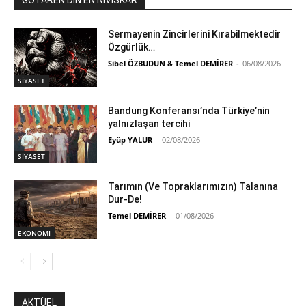
GOTARÊN DIN ÊN NIVÎSKAR
Sermayenin Zincirlerini Kırabilmektedir
Özgürlük…
Sibel ÖZBUDUN & Temel DEMİRER
-
06/08/2026
SİYASET
Bandung Konferansı’nda Türkiye’nin
yalnızlaşan tercihi
Eyüp YALUR
-
02/08/2026
SİYASET
Tarımın (Ve Topraklarımızın) Talanına
Dur-De!
Temel DEMİRER
-
01/08/2026
EKONOMİ
AKTÜEL