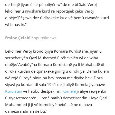
derheqê jiyan û serpêhatiyên wî de me bi Saîd Veroj
lêkolîner û nivîskarê kurd re reportajek çêkir.Veroj
dibêje:”Pêşewa doz û dîrokeke ku divê hemû ciwanên kurd
wî binas in.”
Emîne Çelebî
/ sputniknews
Lêkolîner Veroj kronolojiya Komara Kurdistanê, jiyan û
serpêhatiyên Qazî Muhamed û rêhevalên wî de wiha
dibêje:”Avabûyîna Komara Kurdistanê ya li Mahabadê di
dîroka kurdan de qonaxeke giring û dîrokî ye. Dema ku em
wê rojê û îroyê bînin ba hev rewşa me dişibe hev. Doza
siyasî ya kurdan di sala 1941 de ji aliyê Komela Jiyanawe
Kurdistan
ve hatibû destpêkirin.
Komele
ji aliyê rewşenbîr
û siyasetmedarên li Îranê hatibû damezirandin. Haya Qazî
Muhammed jî ji vê komeleyê hebû. Lê ne di nava
damezirandinan de bû.”