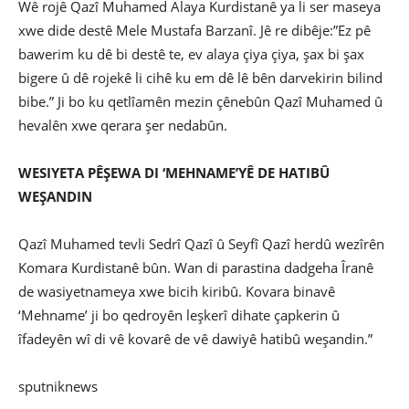
Wê rojê Qazî Muhamed Alaya Kurdistanê ya li ser maseya
xwe dide destê Mele Mustafa Barzanî. Jê re dibêje:”Ez pê
bawerim ku dê bi destê te, ev alaya çiya çiya, şax bi şax
bigere û dê rojekê li cihê ku em dê lê bên darvekirin bilind
bibe.” Ji bo ku qetlîamên mezin çênebûn Qazî Muhamed û
hevalên xwe qerara şer nedabûn.
WESIYETA PÊŞEWA DI ‘MEHNAME’YÊ DE HATIBÛ
WEŞANDIN
Qazî Muhamed tevli Sedrî Qazî û Seyfî Qazî herdû wezîrên
Komara Kurdistanê bûn. Wan di parastina dadgeha Îranê
de wasiyetnameya xwe bicih kiribû. Kovara binavê
‘Mehname’ ji bo qedroyên leşkerî dihate çapkerin û
îfadeyên wî di vê kovarê de vê dawiyê hatibû weşandin.”
sputniknews