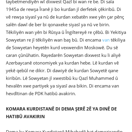
taybetmendiyên wî dixwest Qazî bi wan re be. Di sala
1945a de rewşa Îranê ji bo kurdan jî derfetek çêkiribû. Di
vê rewşa siyasî ya nû de kurdan xebatên xwe yên çar pênç
salên dawî de ber bi qonaxeke siyasî ya nû ve birin.
Têkiliyên wan yên bi Rûsya û Îngiltereyê re çêbû. Bi Yekitiya
Sowyetan re jî têkiliyên wan baş bû. Di encama
van
têkiliya
de Sowyetan heyetên kurd vexwendin Moskowê. Du sê
caran çûnûhatin. Rayedarên Sowyetan dixwest ku li aliyê
Azerbaycanê otonomiyek ya kurdan hebe. Lê kurdan vê
yekê qebûl ne dikir. Di dawiyê de kurdan Sowyetê qane
kiribûn. Lê Sowyetan jî xwestibû ku Qazî Muhammed û
hevalên xwe partiyek ya siyasî ava bikin. Di encama van
hevdîtinan de PDK hatibû avakirin.
KOMARA KURDISTANÊ DI DEMA ŞERÊ 2Ê YA DINÊ DE
HATIBÛ AVAKIRIN
Dema ku Komara Kurdistanê Mihabadê hat damezirandin