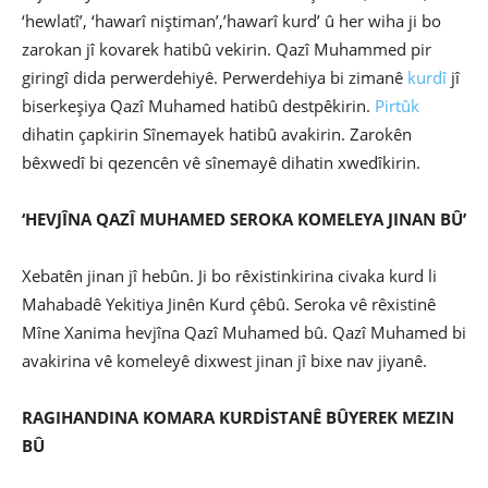
‘hewlatî’, ‘hawarî niştiman’,’hawarî kurd’ û her wiha ji bo
zarokan jî kovarek hatibû vekirin. Qazî Muhammed pir
giringî dida perwerdehiyê. Perwerdehiya bi zimanê
kurdî
jî
biserkeşiya Qazî Muhamed hatibû destpêkirin.
Pirtûk
dihatin çapkirin Sînemayek hatibû avakirin. Zarokên
bêxwedî bi qezencên vê sînemayê dihatin xwedîkirin.
‘HEVJÎNA QAZÎ MUHAMED SEROKA KOMELEYA JINAN BÛ’
Xebatên jinan jî hebûn. Ji bo rêxistinkirina civaka kurd li
Mahabadê Yekitiya Jinên Kurd çêbû. Seroka vê rêxistinê
Mîne Xanima hevjîna Qazî Muhamed bû. Qazî Muhamed bi
avakirina vê komeleyê dixwest jinan jî bixe nav jiyanê.
RAGIHANDINA KOMARA KURDİSTANÊ BÛYEREK MEZIN
BÛ