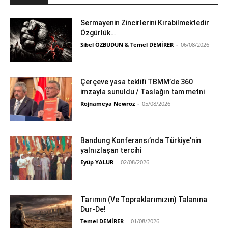
Sermayenin Zincirlerini Kırabilmektedir
Özgürlük…
Sibel ÖZBUDUN & Temel DEMİRER
-
06/08/2026
Çerçeve yasa teklifi TBMM’de 360
imzayla sunuldu / Taslağın tam metni
Rojnameya Newroz
-
05/08/2026
Bandung Konferansı’nda Türkiye’nin
yalnızlaşan tercihi
Eyüp YALUR
-
02/08/2026
Tarımın (Ve Topraklarımızın) Talanına
Dur-De!
Temel DEMİRER
-
01/08/2026