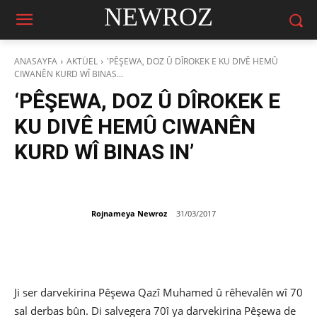
NEWROZ
ANASAYFA
AKTÜEL
'PÊŞEWA, DOZ Û DÎROKEK E KU DIVÊ HEMÛ
CIWANÊN KURD WÎ BINAS...
‘PÊŞEWA, DOZ Û DÎROKEK E
KU DIVÊ HEMÛ CIWANÊN
KURD WÎ BINAS IN’
Rojnameya Newroz
31/03/2017
Ji ser darvekirina Pêşewa Qazî Muhamed û rêhevalên wî 70
sal derbas bûn. Di salvegera 70î ya darvekirina Pêşewa de