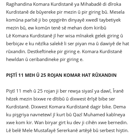
Ragihandina Komara Kurdistanê ya Mihabadê di dîroka
Kurdistanê de bûyereke pir mezin û pir giring bû. Mesela
komûna parîsê ji bo çepgirên dinyayê xwedî taybetiyek
mezin bû, ew komûn tenê sê mehan dom kiribû
Lê Komara Kurdistanê jî her wisa mînakek gelek giring û
berbiçav e ku nêzîka salekê li ser piyan ma û dawiyê de hat
rûxandin. Destkeftineke pir giring e. Komara Kurdistanê
hewldan û ceribandineke pir giring e.
PIŞTÎ 11 MEH Û 25 ROJAN KOMAR HAT RÛXANDIN
Piştî 11 meh û 25 rojan ji ber rewşa siyasî ya dawî, Îranê
hêzek mezin bixwe re dîtibû û dixwest êrîşê bibe ser
Kurdistanê. Dixwest Komara Kurdistanê dagir bike. Dema
ku pişgriya navnetewî jî kurt bû Qazî Muhamed kabîneya
xwe kom kir. Wan biryar girt ku dev ji cihên xwe bernedin.
Lê belê Mele Mustafayê Sererkanê artêşê bû serbest hiştin.