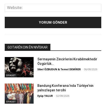
We
GOTARÊN DIN ÊN NIVÎSKAR
Sermayenin Zincirlerini Kırabilmektedir
Özgürlük…
Sibel ÖZBUDUN & Temel DEMİRER
-
06/08/2026
SİYASET
Bandung Konferansı’nda Türkiye’nin
yalnızlaşan tercihi
Eyüp YALUR
-
02/08/2026
SİYASET