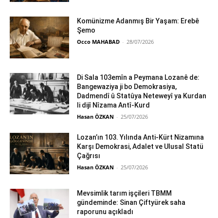
Komünizme Adanmış Bir Yaşam: Erebê
Şemo
Occo MAHABAD
-
28/07/2026
Di Sala 103emîn a Peymana Lozanê de:
Bangewaziya ji bo Demokrasiya,
Dadmendî û Statûya Neteweyî ya Kurdan
li dijî Nîzama Antî-Kurd
Hasan ÖZKAN
-
25/07/2026
Lozan’ın 103. Yılında Anti-Kürt Nizamına
Karşı Demokrasi, Adalet ve Ulusal Statü
Çağrısı
Hasan ÖZKAN
-
25/07/2026
Mevsimlik tarım işçileri TBMM
gündeminde: Sinan Çiftyürek saha
raporunu açıkladı