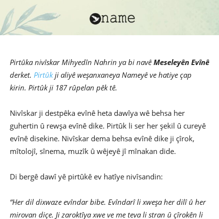
Pirtûka nivîskar Mihyedîn Nahrin ya bi navê
Meseleyên Evînê
derket.
Pirtûk
ji aliyê weşanxaneya Nameyê ve hatiye çap
kirin. Pirtûk ji 187 rûpelan pêk tê.
Nivîskar ji destpêka evînê heta dawîya wê behsa her
guhertin û rewşa evînê dike. Pirtûk li ser her şekil û cureyê
evînê disekine. Nivîskar dema behsa evînê dike ji çîrok,
mîtolojî, sînema, muzîk û wêjeyê jî mînakan dide.
Di bergê dawî yê pirtûkê ev hatîye nivîsandin:
“Her dil dixwaze evîndar bibe. Evîndarî li xweşa her dilî û her
mirovan diçe. Ji zaroktîya xwe ve me teva li stran û çîrokên li