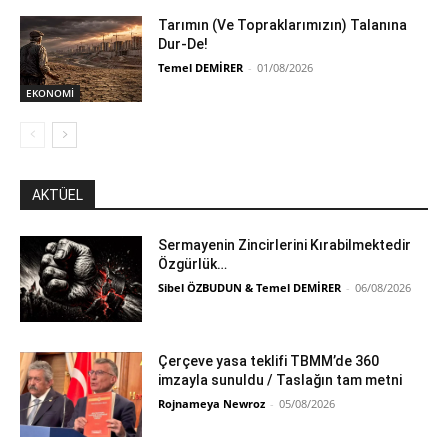
Tarımın (Ve Topraklarımızın) Talanına
Dur-De!
Temel DEMİRER
-
01/08/2026
EKONOMİ
AKTÜEL
Sermayenin Zincirlerini Kırabilmektedir
Özgürlük…
Sibel ÖZBUDUN & Temel DEMİRER
-
06/08/2026
Çerçeve yasa teklifi TBMM’de 360
imzayla sunuldu / Taslağın tam metni
Rojnameya Newroz
-
05/08/2026