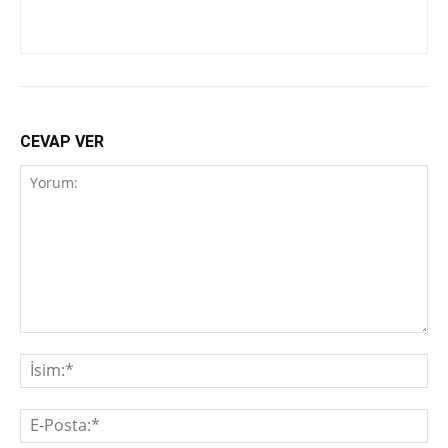
CEVAP VER
Yorum:
İsi
E-
Pos