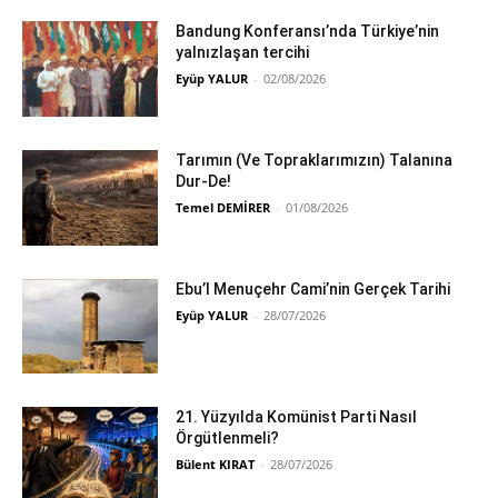
Bandung Konferansı’nda Türkiye’nin
yalnızlaşan tercihi
Eyüp YALUR
-
02/08/2026
Tarımın (Ve Topraklarımızın) Talanına
Dur-De!
Temel DEMİRER
-
01/08/2026
Ebu’l Menuçehr Cami’nin Gerçek Tarihi
Eyüp YALUR
-
28/07/2026
21. Yüzyılda Komünist Parti Nasıl
Örgütlenmeli?
Bülent KIRAT
-
28/07/2026