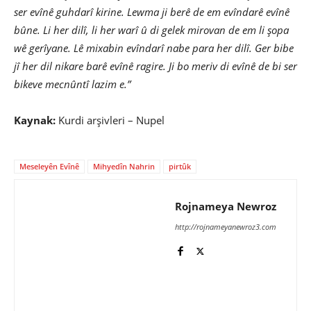
ser evînê guhdarî kirine. Lewma ji berê de em evîndarê evînê
bûne. Li her dilî, li her warî û di gelek mirovan de em li şopa
wê gerîyane. Lê mixabin evîndarî nabe para her dilî. Ger bibe
jî her dil nikare barê evînê ragire. Ji bo meriv di evînê de bi ser
bikeve mecnûntî lazim e.”
Kaynak:
Kurdi arşivleri – Nupel
Meseleyên Evînê
Mihyedîn Nahrin
pirtûk
Rojnameya Newroz
http://rojnameyanewroz3.com