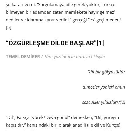
şu kararı verdi. ‘Sorgulamaya bile gerek yoktur, Türkçe
bilmeyen bir adamdan zaten memlekete hayır gelmez’
dediler ve idamına karar verildi,” gerçeği “es” geçilmeden!
[5]
“ÖZGÜRLEŞME DİLDE BAŞLAR”
[1]
TEMEL DEMİRER
/
Tüm yazılar için buraya tıklayın
“dil bir gökyüzüdür
tümceler yönleri onun
sözcükler yıldızları.”
[2]
“Dil”, Farsça “yürek/ veya gönül” demekken; “Dil, yüreğin
kapısıdır,” kanısındaki biri olarak anadili (ile dil ve Kürtçe)