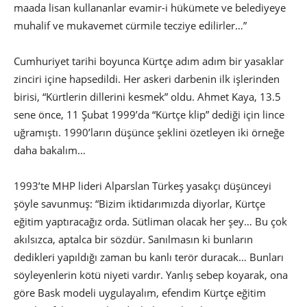
maada lisan kullananlar evamir-i hükümete ve belediyeye
muhalif ve mukavemet cürmile tecziye edilirler…”
Cumhuriyet tarihi boyunca Kürtçe adım adım bir yasaklar
zinciri içine hapsedildi. Her askeri darbenin ilk işlerinden
birisi, “Kürtlerin dillerini kesmek” oldu. Ahmet Kaya, 13.5
sene önce, 11 Şubat 1999’da “Kürtçe klip” dediği için lince
uğramıştı. 1990’ların düşünce şeklini özetleyen iki örneğe
daha bakalım…
1993’te MHP lideri Alparslan Türkeş yasakçı düşünceyi
şöyle savunmuş: “Bizim iktidarımızda diyorlar, Kürtçe
eğitim yaptıracağız orda. Sütliman olacak her şey… Bu çok
akılsızca, aptalca bir sözdür. Sanılmasın ki bunların
dedikleri yapıldığı zaman bu kanlı terör duracak… Bunları
söyleyenlerin kötü niyeti vardır. Yanlış sebep koyarak, ona
göre Bask modeli uygulayalım, efendim Kürtçe eğitim