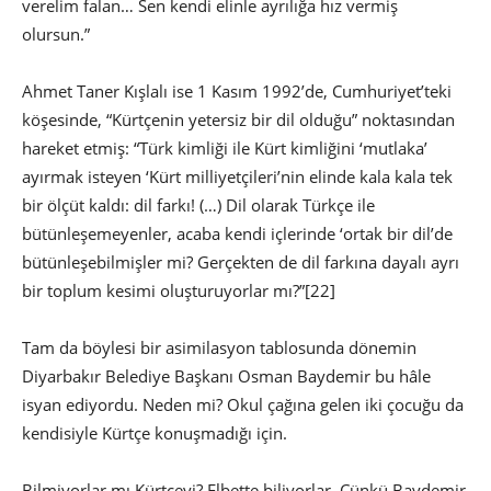
verelim falan… Sen kendi elinle ayrılığa hız vermiş
olursun.”
Ahmet Taner Kışlalı ise 1 Kasım 1992’de, Cumhuriyet’teki
köşesinde, “Kürtçenin yetersiz bir dil olduğu” noktasından
hareket etmiş: “Türk kimliği ile Kürt kimliğini ‘mutlaka’
ayırmak isteyen ‘Kürt milliyetçileri’nin elinde kala kala tek
bir ölçüt kaldı: dil farkı! (…) Dil olarak Türkçe ile
bütünleşemeyenler, acaba kendi içlerinde ‘ortak bir dil’de
bütünleşebilmişler mi? Gerçekten de dil farkına dayalı ayrı
bir toplum kesimi oluşturuyorlar mı?”
[22]
Tam da böylesi bir asimilasyon tablosunda dönemin
Diyarbakır Belediye Başkanı Osman Baydemir bu hâle
isyan ediyordu. Neden mi? Okul çağına gelen iki çocuğu da
kendisiyle Kürtçe konuşmadığı için.
Bilmiyorlar mı Kürtçeyi? Elbette biliyorlar. Çünkü Baydemir