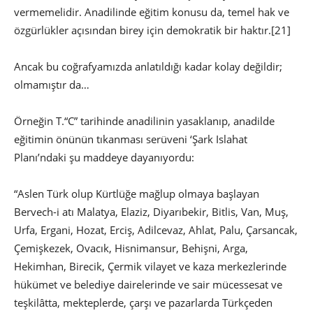
vermemelidir. Anadilinde eğitim konusu da, temel hak ve
özgürlükler açısından birey için demokratik bir haktır.
[21]
Ancak bu coğrafyamızda anlatıldığı kadar kolay değildir;
olmamıştır da…
Örneğin T.“C” tarihinde anadilinin yasaklanıp, anadilde
eğitimin önünün tıkanması serüveni ‘Şark Islahat
Planı’ndaki şu maddeye dayanıyordu:
“Aslen Türk olup Kürtlüğe mağlup olmaya başlayan
Bervech-i atı Malatya, Elaziz, Diyarıbekir, Bitlis, Van, Muş,
Urfa, Ergani, Hozat, Erciş, Adilcevaz, Ahlat, Palu, Çarsancak,
Çemişkezek, Ovacık, Hisnimansur, Behişni, Arga,
Hekimhan, Birecik, Çermik vilayet ve kaza merkezlerinde
hükümet ve belediye dairelerinde ve sair mücessesat ve
teşkilâtta, mekteplerde, çarşı ve pazarlarda Türkçeden