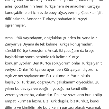
ailesi çocuklarının hem Türkçe hem de anadilleri Kürtçeyi
konuşabilmeleri için evde epey uğraş vermiş. Çocuklar ‘çift
dilli’ aslında. Anneden Türkçeyi babadan Kürtçeyi
öğrenmişler.
Ama… “40 yaşındayım, doğdukları günden bu yana Mir
Zanyar ve Diyana ile tek kelime Türkçe konuşmadım,
sürekli Kürtçe konuştum. Ancak iki çocuğum da kreşe
başladıktan sonra benimle tek kelime Kürtçe
konuşmuyorlar. Ben Kürtçe soruyorum onlar Türkçe yanıt
veriyor. Onlar Türkçe soruyor, ben Kürtçe yanıtlıyorum.
Açık ve net söylüyorum: Bu, zulümdür. Yarın okula
başlayıp, ‘Türk’üm, doğruyum, çalışkanım’ diyecekler. 20
yılımı bu davaya vereceğim, çocuğuma kendi dilimi
veremiyorum; bu, zulümdür. Polis ve savcıların bunu bilip
empati kurması lazım. Biz Türk değiliz; biz Kürdüz, kendi
dilimiz ve kimliğimizle bu ülkenin parçası olarak yaşamak