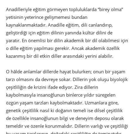
Anadilleriyle eğitim görmeyen topluluklarda “birey olma”
yetisinin yeterince gelişmemesi bundan
kaynaklanmaktadır. Anadille eğitim, dili canlandırıp,
geliştirdiği için eğitim dilinin yanında kültür dilini de
yaratır. En önemlisi bir dilin akademik bir dil olabilmesi için
o dille eğitim yapılması gerekir. Ancak akademik özellik
kazanmış bir dil etkin diller arasındaki yerini alabilir.
O hâlde anlamlar dillerde hayat bulurken; onun bir yaşam
tarzı olmasını da devreye sokar. Dillerin yok oluşu biyolojik
çeşitliliğin de krizini ifade ediyor. Zira dillerin
kaybolmasıyla insanoğlunun binlerce yıldır süregelen
özgün yaşam tarzları kaybolmaktadır. Uzmanlara göre,
genetik çeşitlilik nasıl ki doğanın temeli ise dilsel çeşitlilik
de özellikle insanoğlunun bilgi ve deneyim deposu olarak
temeldir ve özenle korunmalıdır. Dillerin varlığı ve çeşitliliği
bu yaşam tarzlarının, doğadaki çeşitliliğin de teminatıdır.