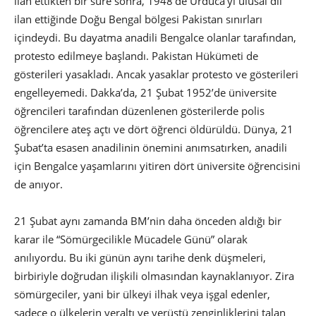
ilan ettikten bir süre sonra, 1948’de Urduca’yı ulusal dil
ilan ettiğinde Doğu Bengal bölgesi Pakistan sınırları
içindeydi. Bu dayatma anadili Bengalce olanlar tarafından,
protesto edilmeye başlandı. Pakistan Hükümeti de
gösterileri yasakladı. Ancak yasaklar protesto ve gösterileri
engelleyemedi. Dakka’da, 21 Şubat 1952’de üniversite
öğrencileri tarafından düzenlenen gösterilerde polis
öğrencilere ateş açtı ve dört öğrenci öldürüldü. Dünya, 21
Şubat’ta esasen anadilinin önemini anımsatırken, anadili
için Bengalce yaşamlarını yitiren dört üniversite öğrencisini
de anıyor.
21 Şubat aynı zamanda BM’nin daha önceden aldığı bir
karar ile “Sömürgecilikle Mücadele Günü” olarak
anılıyordu. Bu iki günün aynı tarihe denk düşmeleri,
birbiriyle doğrudan ilişkili olmasından kaynaklanıyor. Zira
sömürgeciler, yani bir ülkeyi ilhak veya işgal edenler,
sadece o ülkelerin yeraltı ve yerüstü zenginliklerini talan