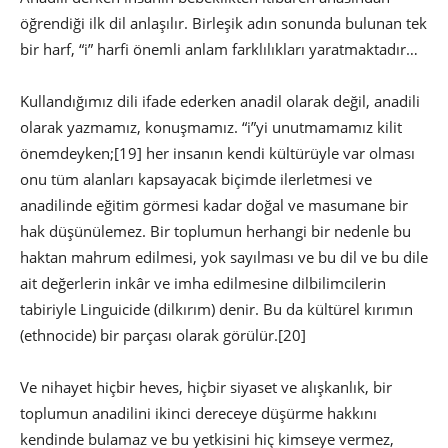
öğrendiği ilk dil anlaşılır. Birleşik adın sonunda bulunan tek
bir harf, “i” harfi önemli anlam farklılıkları yaratmaktadır…
Kullandığımız dili ifade ederken anadil olarak değil, anadili
olarak yazmamız, konuşmamız. “i”yi unutmamamız kilit
önemdeyken;
[19] her insanın kendi kültürüyle var olması
onu tüm alanları kapsayacak biçimde ilerletmesi ve
anadilinde eğitim görmesi kadar doğal ve masumane bir
hak düşünülemez. Bir toplumun herhangi bir nedenle bu
haktan mahrum edilmesi, yok sayılması ve bu dil ve bu dile
ait değerlerin inkâr ve imha edilmesine dilbilimcilerin
tabiriyle Linguicide (dilkırım) denir. Bu da kültürel kırımın
(ethnocide) bir parçası olarak görülür.
[20]
Ve nihayet hiçbir heves, hiçbir siyaset ve alışkanlık, bir
toplumun anadilini ikinci dereceye düşürme hakkını
kendinde bulamaz ve bu yetkisini hiç kimseye vermez,