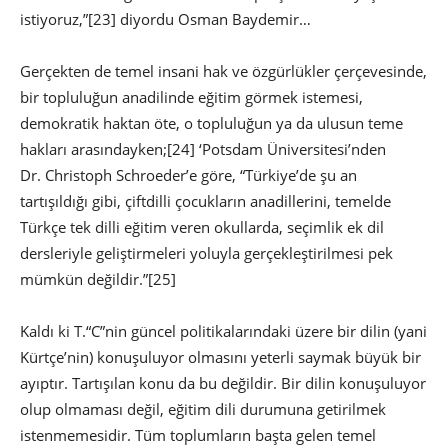
istiyoruz,”
[23] diyordu Osman Baydemir…
Gerçekten de temel insani hak ve özgürlükler çerçevesinde,
bir topluluğun anadilinde eğitim görmek istemesi,
demokratik haktan öte, o topluluğun ya da ulusun teme
hakları arasındayken;
[24] ‘Potsdam Üniversitesi’nden
Dr. Christoph Schroeder’e göre, “Türkiye’de şu an
tartışıldığı gibi, çiftdilli çocukların anadillerini, temelde
Türkçe tek dilli eğitim veren okullarda, seçimlik ek dil
dersleriyle geliştirmeleri yoluyla gerçekleştirilmesi pek
mümkün değildir.”
[25]
Kaldı ki T.“C”nin güncel politikalarındaki üzere bir dilin (yani
Kürtçe’nin) konuşuluyor olmasını yeterli saymak büyük bir
ayıptır. Tartışılan konu da bu değildir. Bir dilin konuşuluyor
olup olmaması değil, eğitim dili durumuna getirilmek
istenmemesidir. Tüm toplumların başta gelen temel