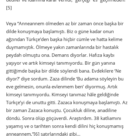
[5]
Veya “Anneannem ölmeden az bir zaman önce başka bir
dilde konuşmaya başlamıştı. Biz o güne kadar onun
ağzından Türkçe’den başka hiçbir cümle ve hatta kelime
duymamıştık. Ölmeye yakın zamanlarında bir hastalık
peydah olmuştu ona. Demans diyorlar. Hafıza kaybı
yaşıyor ve artık kimseyi tanımıyordu. Bir gün yanına
gittiğimde başka bir dilde söylendi bana. Evdekilere ‘Ne
diyor?’ diye sordum. Zaza dilinde ‘Bu adama söyleyin bu
eve gelmesin, onunla evlenmem ben’ diyormuş. Artık
kimseyi tanımıyordu. Kimseyi tanımaz hâle geldiğinde
Türkçe’yi de unuttu gitti. Zazaca konuşmaya başlamıştı. Az
bir zaman Zazaca konuştu. Çocukluk diline, anadiline
döndü. Sonra ölüp göçüverdi. Araştırdım. 38 katliamını
yaşamış ve o tarihten sonra kendi dilini hiç konuşmamış
anneannem,”
[6] satırlarındaki gibi…