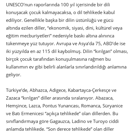
UNESCO’nun raporlarında 100 yıl içerisinde bir dili
konuşacak çocuk kalmayacaksa, o dil tehlikede kabul
ediliyor. Genellikle başka bir dilin üstünlüğü ve gücü
altında ezilen diller, “ekonomik, siyasi, dini, kültürel veya
eğitim mecburiyetleri” nedeniyle baskı altına alınınca
tükenmeye yüz tutuyor. Avrupa ve Asya’da 75, ABD’de ise
iki yüzyılda en az 115 dil kaybolmuş. Dilin “kırılgan” olması,
birçok çocuk tarafından konuşulmasına rağmen bu
kullanımın ev gibi belirli alanlarla sınırlandırıldığı anlamına
geliyor.
Türkiye’de, Abhazca, Adigece, Kabartayca-Çerkesçe ve
Zazaca “kırılgan” diller arasında sıralanıyor. Abazaca,
Hemşince, Lazca, Pontus Yunancası, Romanca, Süryanice
ve Batı Ermenicesi “açıkça tehlikede” olan dillerden. Bu
sınıflandırmaya göre Gagauzca, Ladino ve Turoyo ciddi
anlamda tehlikede. “Son derece tehlikede” olan diller