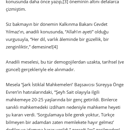
konusunda daha önce yazıp,
[3] öneminin altını defalarca
çizmiştim.
Siz bakmayın bir dönemin Kalkınma Bakanı Cevdet
Yılmaz’ın, anadili konusunda, “Allah’ın ayeti” olduğu
vurgusuyla, “Her dil, varlık âleminde bir güzellik, bir
zenginliktir,” demesine!
[4]
Anadili meselesi, bu tür demogojilerdan uzakta, tarihsel (ve
güncel) gerçekleriyle ele alınmadır.
Mesela ‘Şark İstiklal Mahkemeleri’ Başsavcısı Süreyya Önge
Evren’in hatıralarındaki, “Şeyh Sait olayıyla ilgili
mahkemeye 20-25 yaşlarında bir genç getirildi. Binlerce
sanıklı mahkemedeki izdiham nedeniyle mahkeme heyeti
şu kararı verdi. ‘Sorgulamaya bile gerek yoktur, Türkçe
bilmeyen bir adamdan zaten memlekete hayır gelmez’
dediler ve idamına karar verildi,” gerçeği “es” geçilmeden!