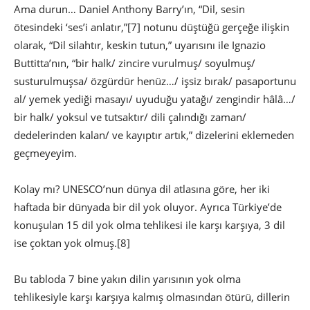
Ama durun… Daniel Anthony Barry’ın, “Dil, sesin
ötesindeki ‘ses’i anlatır,”
[7] notunu düştüğü gerçeğe ilişkin
olarak, “Dil silahtır, keskin tutun,” uyarısını ile Ignazio
Buttitta’nın, “bir halk/ zincire vurulmuş/ soyulmuş/
susturulmuşsa/ özgürdür henüz…/ işsiz bırak/ pasaportunu
al/ yemek yediği masayı/ uyuduğu yatağı/ zengindir hâlâ…/
bir halk/ yoksul ve tutsaktır/ dili çalındığı zaman/
dedelerinden kalan/ ve kayıptır artık,” dizelerini eklemeden
geçmeyeyim.
Kolay mı? UNESCO’nun dünya dil atlasına göre, her iki
haftada bir dünyada bir dil yok oluyor. Ayrıca Türkiye’de
konuşulan 15 dil yok olma tehlikesi ile karşı karşıya, 3 dil
ise çoktan yok olmuş.
[8]
Bu tabloda 7 bine yakın dilin yarısının yok olma
tehlikesiyle karşı karşıya kalmış olmasından ötürü, dillerin