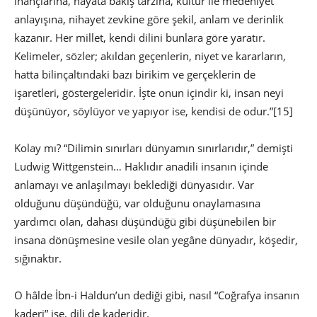
inançlarına, hayata bakış tarzına, kültür ile medeniyet
anlayışına, nihayet zevkine göre şekil, anlam ve derinlik
kazanır. Her millet, kendi dilini bunlara göre yaratır.
Kelimeler, sözler; akıldan geçenlerin, niyet ve kararların,
hatta bilinçaltındaki bazı birikim ve gerçeklerin de
işaretleri, göstergeleridir. İşte onun içindir ki, insan neyi
düşünüyor, söylüyor ve yapıyor ise, kendisi de odur.”
[15]
Kolay mı? “Dilimin sınırları dünyamın sınırlarıdır,” demişti
Ludwig Wittgenstein… Haklıdır anadili insanın içinde
anlamayı ve anlaşılmayı beklediği dünyasıdır. Var
olduğunu düşündüğü, var olduğunu onaylamasına
yardımcı olan, dahası düşündüğü gibi düşünebilen bir
insana dönüşmesine vesile olan yegâne dünyadır, köşedir,
sığınaktır.
O hâlde İbn-i Haldun’un dediği gibi, nasıl “Coğrafya insanın
kaderi” ise, dili de kaderidir.