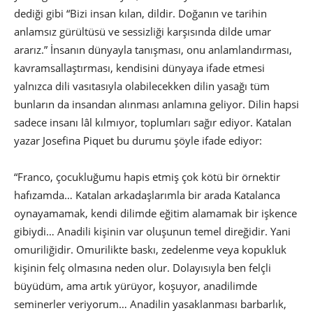
dediği gibi “Bizi insan kılan, dildir. Doğanın ve tarihin
anlamsız gürültüsü ve sessizliği karşısında dilde umar
ararız.” İnsanın dünyayla tanışması, onu anlamlandırması,
kavramsallaştırması, kendisini dünyaya ifade etmesi
yalnızca dili vasıtasıyla olabilecekken dilin yasağı tüm
bunların da insandan alınması anlamına geliyor. Dilin hapsi
sadece insanı lâl kılmıyor, toplumları sağır ediyor. Katalan
yazar Josefina Piquet bu durumu şöyle ifade ediyor:
“Franco, çocukluğumu hapis etmiş çok kötü bir örnektir
hafızamda… Katalan arkadaşlarımla bir arada Katalanca
oynayamamak, kendi dilimde eğitim alamamak bir işkence
gibiydi… Anadili kişinin var oluşunun temel direğidir. Yani
omuriliğidir. Omurilikte baskı, zedelenme veya kopukluk
kişinin felç olmasına neden olur. Dolayısıyla ben felçli
büyüdüm, ama artık yürüyor, koşuyor, anadilimde
seminerler veriyorum… Anadilin yasaklanması barbarlık,