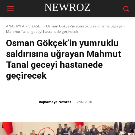
NEWROZ
ANASAYFA
SİYASET
Osman Gökçek’in yumruklu saldırısına uğrayan
Mahmut Tanal geceyi hastanede geçirecek
Osman Gökçek’in yumruklu
saldırısına uğrayan Mahmut
Tanal geceyi hastanede
geçirecek
Rojnameya Newroz
12/02/2026