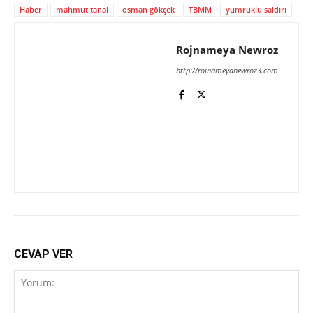
Haber
mahmut tanal
osman gökçek
TBMM
yumruklu saldırı
Rojnameya Newroz
http://rojnameyanewroz3.com
CEVAP VER