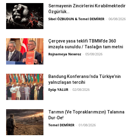
Sermayenin Zincirlerini Kırabilmektedir
Özgürlük…
Sibel ÖZBUDUN & Temel DEMİRER
-
06/08/2026
Çerçeve yasa teklifi TBMM’de 360
imzayla sunuldu / Taslağın tam metni
Rojnameya Newroz
-
05/08/2026
Bandung Konferansı’nda Türkiye’nin
yalnızlaşan tercihi
Eyüp YALUR
-
02/08/2026
Tarımın (Ve Topraklarımızın) Talanına
Dur-De!
Temel DEMİRER
-
01/08/2026