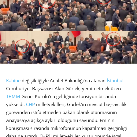
Kabine
değişikliğiyle Adalet Bakanlığı’na atanan
İstanbul
Cumhuriyet Başsavcısı Akın Gürlek, yemin etmek üzere
TBMM
Genel Kurulu’na geldiğinde tansiyon bir anda
yükseldi.
CHP
milletvekilleri, Gürlek’in mevcut başsavcılık
görevinden istifa etmeden bakan olarak atanmasının
Anayasa’ya açıkça aykırı olduğunu savundu. Emir’in
konuşması sırasında mikrofonunun kapatılması gerginliği
daha da artırdı. CHP’li milletvekiller kürsü önünde işgal