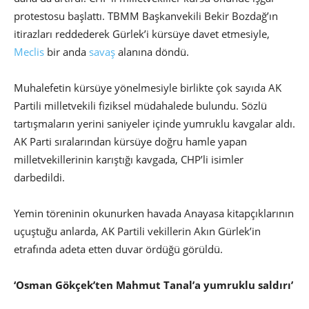
protestosu başlattı. TBMM Başkanvekili Bekir Bozdağ’ın
itirazları reddederek Gürlek’i kürsüye davet etmesiyle,
Meclis
bir anda
savaş
alanına döndü.
Muhalefetin kürsüye yönelmesiyle birlikte çok sayıda AK
Partili milletvekili fiziksel müdahalede bulundu. Sözlü
tartışmaların yerini saniyeler içinde yumruklu kavgalar aldı.
AK Parti sıralarından kürsüye doğru hamle yapan
milletvekillerinin karıştığı kavgada, CHP’li isimler
darbedildi.
Yemin töreninin okunurken havada Anayasa kitapçıklarının
uçuştuğu anlarda, AK Partili vekillerin Akın Gürlek’in
etrafında adeta etten duvar ördüğü görüldü.
‘Osman Gökçek’ten Mahmut Tanal’a yumruklu saldırı’