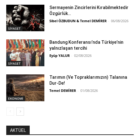
Sermayenin Zincirlerini Kırabilmektedir
Özgürlük…
Sibel ÖZBUDUN & Temel DEMİRER
-
06/08/2026
SİYASET
Bandung Konferansı’nda Türkiye’nin
yalnızlaşan tercihi
Eyüp YALUR
-
02/08/2026
SİYASET
Tarımın (Ve Topraklarımızın) Talanına
Dur-De!
Temel DEMİRER
-
01/08/2026
EKONOMİ
AKTÜEL