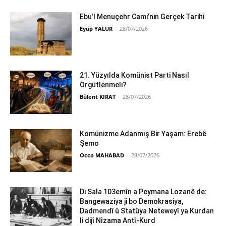
Ebu’l Menuçehr Cami’nin Gerçek Tarihi
Eyüp YALUR
-
28/07/2026
21. Yüzyılda Komünist Parti Nasıl
Örgütlenmeli?
Bülent KIRAT
-
28/07/2026
Komünizme Adanmış Bir Yaşam: Erebê
Şemo
Occo MAHABAD
-
28/07/2026
Di Sala 103emîn a Peymana Lozanê de:
Bangewaziya ji bo Demokrasiya,
Dadmendî û Statûya Neteweyî ya Kurdan
li dijî Nîzama Antî-Kurd