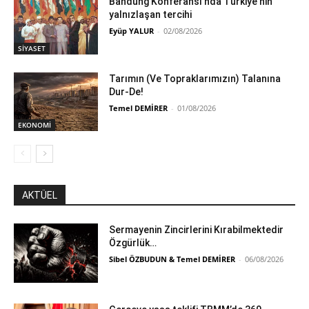
Bandung Konferansı’nda Türkiye’nin
yalnızlaşan tercihi
Eyüp YALUR
-
02/08/2026
SİYASET
Tarımın (Ve Topraklarımızın) Talanına
Dur-De!
Temel DEMİRER
-
01/08/2026
EKONOMİ
AKTÜEL
Sermayenin Zincirlerini Kırabilmektedir
Özgürlük…
Sibel ÖZBUDUN & Temel DEMİRER
-
06/08/2026