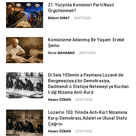
21. Yüzyılda Komünist Parti Nasıl
Örgütlenmeli?
Bülent KIRAT
-
28/07/2026
Komünizme Adanmış Bir Yaşam: Erebê
Şemo
Occo MAHABAD
-
28/07/2026
Di Sala 103emîn a Peymana Lozanê de:
Bangewaziya ji bo Demokrasiya,
Dadmendî û Statûya Neteweyî ya Kurdan
li dijî Nîzama Antî-Kurd
Hasan ÖZKAN
-
25/07/2026
Lozan’ın 103. Yılında Anti-Kürt Nizamına
Karşı Demokrasi, Adalet ve Ulusal Statü
Çağrısı
Hasan ÖZKAN
-
25/07/2026