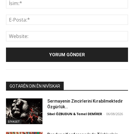
İsi
E-
Pos
We
GOTARÊN DIN ÊN NIVÎSKAR
Sermayenin Zincirlerini Kırabilmektedir
Özgürlük…
Sibel ÖZBUDUN & Temel DEMİRER
-
06/08/2026
SİYASET