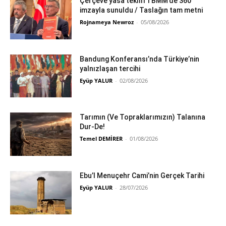
Çerçeve yasa teklifi TBMM’de 360
imzayla sunuldu / Taslağın tam metni
Rojnameya Newroz
-
05/08/2026
Bandung Konferansı’nda Türkiye’nin
yalnızlaşan tercihi
Eyüp YALUR
-
02/08/2026
Tarımın (Ve Topraklarımızın) Talanına
Dur-De!
Temel DEMİRER
-
01/08/2026
Ebu’l Menuçehr Cami’nin Gerçek Tarihi
Eyüp YALUR
-
28/07/2026