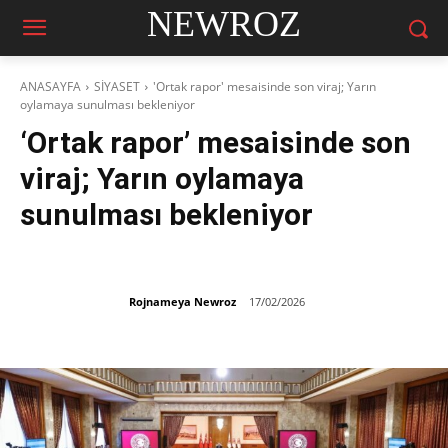
NEWROZ
ANASAYFA
SİYASET
'Ortak rapor' mesaisinde son viraj; Yarın
oylamaya sunulması bekleniyor
‘Ortak rapor’ mesaisinde son
viraj; Yarın oylamaya
sunulması bekleniyor
Rojnameya Newroz
17/02/2026