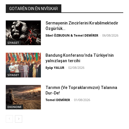
GOTARÊN DIN ÊN NIVÎSKAR
Sermayenin Zincirlerini Kırabilmektedir
Özgürlük…
Sibel ÖZBUDUN & Temel DEMİRER
-
06/08/2026
SİYASET
Bandung Konferansı’nda Türkiye’nin
yalnızlaşan tercihi
Eyüp YALUR
-
02/08/2026
SİYASET
Tarımın (Ve Topraklarımızın) Talanına
Dur-De!
Temel DEMİRER
-
01/08/2026
EKONOMİ