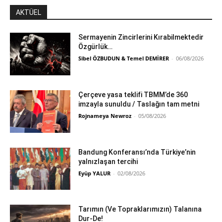
AKTÜEL
Sermayenin Zincirlerini Kırabilmektedir
Özgürlük…
Sibel ÖZBUDUN & Temel DEMİRER
-
06/08/2026
Çerçeve yasa teklifi TBMM’de 360
imzayla sunuldu / Taslağın tam metni
Rojnameya Newroz
-
05/08/2026
Bandung Konferansı’nda Türkiye’nin
yalnızlaşan tercihi
Eyüp YALUR
-
02/08/2026
Tarımın (Ve Topraklarımızın) Talanına
Dur-De!