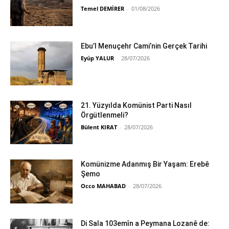
Temel DEMİRER
-
01/08/2026
Ebu’l Menuçehr Cami’nin Gerçek Tarihi
Eyüp YALUR
-
28/07/2026
21. Yüzyılda Komünist Parti Nasıl
Örgütlenmeli?
Bülent KIRAT
-
28/07/2026
Komünizme Adanmış Bir Yaşam: Erebê
Şemo
Occo MAHABAD
-
28/07/2026
Di Sala 103emîn a Peymana Lozanê de: