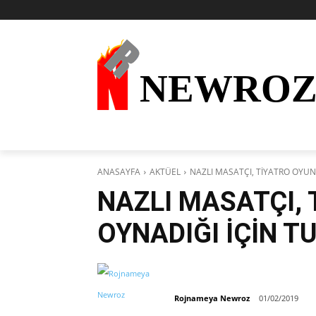
NEWRO
AKTÜEL
KURDÎ
HABER
KÜRDİ
ANASAYFA
AKTÜEL
NAZLI MASATÇI, TİYATRO OYU
NAZLI MASATÇI,
OYNADIĞI İÇİN T
Rojnameya Newroz
01/02/2019