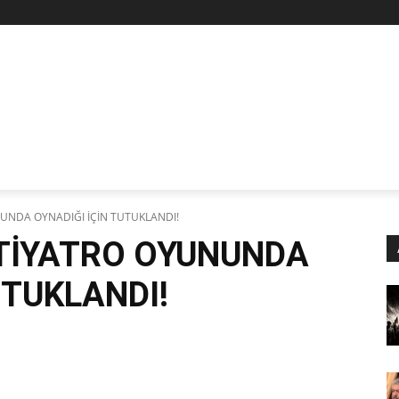
Z
STAN
SİYASET
İŞÇİ-EMEK
KÜLTÜR SANAT
KADI
NUNDA OYNADIĞI İÇİN TUTUKLANDI!
 TİYATRO OYUNUNDA
UTUKLANDI!