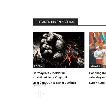
GOTARÊN DIN ÊN NIVÎSKAR
SİYASET
SİYASET
Sermayenin Zincirlerini
Bandung Kon
Kırabilmektedir Özgürlük…
yalnızlaşan 
Sibel ÖZBUDUN & Temel DEMİRER
-
Eyüp YALUR
06/08/2026