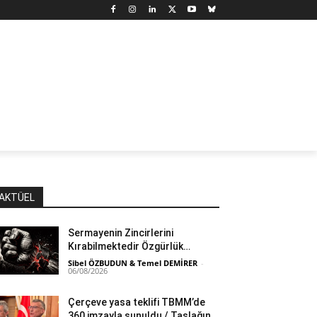
N
DÜNYA
MARX’TAN SEÇMELER
YAZARLAR
YAŞ
AKTÜEL
Sermayenin Zincirlerini
Kırabilmektedir Özgürlük…
Sibel ÖZBUDUN & Temel DEMİRER
-
06/08/2026
Çerçeve yasa teklifi TBMM’de
360 imzayla sunuldu / Taslağın