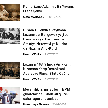
Komünizme Adanmış Bir Yaşam:
Erebê Şemo
Occo MAHABAD
-
28/07/2026
Di Sala 103emîn a Peymana
Lozanê de: Bangewaziya ji bo
Demokrasiya, Dadmendî û
Statûya Neteweyî ya Kurdan li
dijî Nîzama Antî-Kurd
Hasan ÖZKAN
-
25/07/2026
Lozan’ın 103. Yılında Anti-Kürt
Nizamına Karşı Demokrasi,
Adalet ve Ulusal Statü Çağrısı
Hasan ÖZKAN
-
25/07/2026
Mevsimlik tarım işçileri TBMM
gündeminde: Sinan Çiftyürek
saha raporunu açıkladı
Rojnameya Newroz
-
24/07/2026