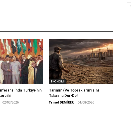
EKONOMİ
feransı’nda Türkiye’nin
Tarımın (Ve Topraklarımızın)
tercihi
Talanına Dur-De!
-
02/08/2026
Temel DEMİRER
-
01/08/2026