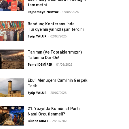
tam metni
Rojnameya Newroz
-
05/08/2026
Bandung Konferansı’nda
Türkiye’nin yalnızlaşan tercihi
Eyüp YALUR
-
02/08/2026
Tarımın (Ve Topraklarımızın)
Talanına Dur-De!
Temel DEMİRER
-
01/08/2026
Ebu’l Menuçehr Cami’nin Gerçek
Tarihi
Eyüp YALUR
-
28/07/2026
21. Yüzyılda Komünist Parti
Nasıl Örgütlenmeli?
Bülent KIRAT
-
28/07/2026