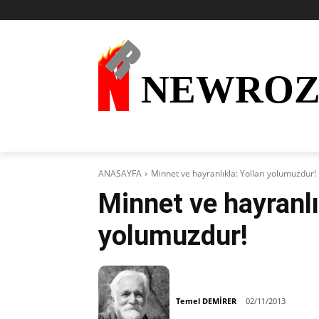
NEWRO
AKTÜEL
KURDÎ
HABER
KÜRDİ
ANASAYFA
Minnet ve hayranlıkla: Yolları yolumuzdur!
Minnet ve hayranlık
yolumuzdur!
Temel DEMİRER
02/11/2013