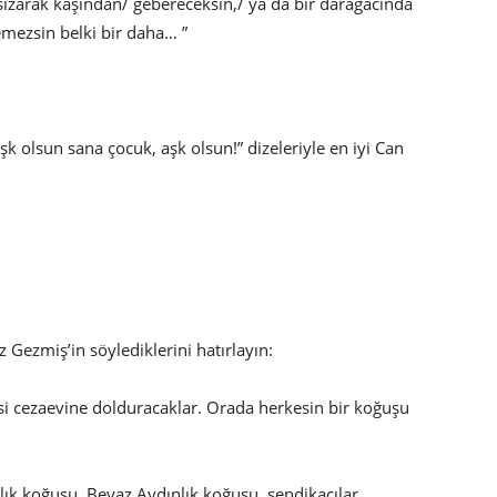
 sızarak kaşından/ gebereceksin,/ ya da bir darağacında
remezsin belki bir daha… ”
olsun sana çocuk, aşk olsun!” dizeleriyle en iyi Can
Gezmiş’in söylediklerini hatırlayın:
si cezaevine dolduracaklar. Orada herkesin bir koğuşu
lık koğuşu, Beyaz Aydınlık koğuşu, sendikacılar