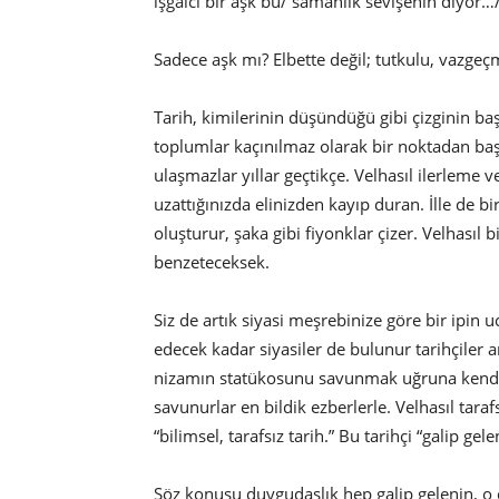
işgalci bir aşk bu/ samanlık sevişenin diyor
Sadece aşk mı? Elbette değil; tutkulu, vazgeç
Tarih, kimilerinin düşündüğü gibi çizginin ba
toplumlar kaçınılmaz olarak bir noktadan başl
ulaşmazlar yıllar geçtikçe. Velhasıl ilerleme 
uzattığınızda elinizden kayıp duran. İlle de bi
oluşturur, şaka gibi fiyonklar çizer. Velhasıl 
benzeteceksek.
Siz de artık siyasi meşrebinize göre bir ipin 
edecek kadar siyasiler de bulunur tarihçiler 
nizamın statükosunu savunmak uğruna kendi ya
savunurlar en bildik ezberlerle. Velhasıl tarafsı
“bilimsel, tarafsız tarih.” Bu tarihçi “galip g
Söz konusu duygudaşlık hep galip gelenin, o ça