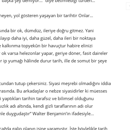
…/ başka şey demiyor…” diye betimlediği türden…
meyen, yol gösteren yaşayan bir tarihtir Onlar…
şında bir ok, dümdüz, ileriye doğru gitmez. Yani
ayıp daha iyi, daha güzel, daha ileri bir noktaya
ve kalkınma topyekûn bir havuçtur habire elinizi
r ok varsa helezonlar yapar, geriye döner, fasit daireler
bir ip yumağı hâlinde durur tarih, ille de somut bir şeye
ucundan tutup çekersiniz. Siyasi meşrebi olmadığını iddia
arasında. Bu arkadaşlar o nebze siyasidirler ki müesses
ptıkları tarihin tarafsız ve bilimsel olduğunu
zlık adı altında, kendi gizli taraflarının adı olur
elenle duygudaştır” Walter Benjamin’in ifadesiyle…
ğda galip olanın işine yaramıştır. İşte böylelikle tarih