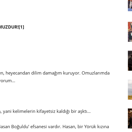
MUZDUR![1]
rken, heyecandan dilim damağım kuruyor. Omuzlarımda
uyorum…
yani kelimelerin kifayetsiz kaldığı bir aşktı…
‘Hasan Boğuldu’ efsanesi vardır. Hasan, bir Yörük kızına