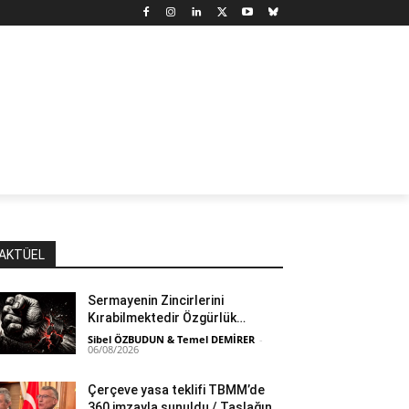
N
DÜNYA
MARX’TAN SEÇMELER
YAZARLAR
YAŞ
AKTÜEL
Sermayenin Zincirlerini
Kırabilmektedir Özgürlük…
Sibel ÖZBUDUN & Temel DEMİRER
-
06/08/2026
Çerçeve yasa teklifi TBMM’de
360 imzayla sunuldu / Taslağın