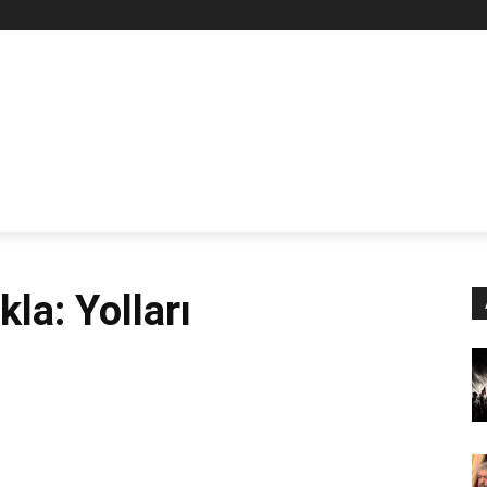
Z
STAN
SİYASET
İŞÇİ-EMEK
KÜLTÜR SANAT
KADI
la: Yolları