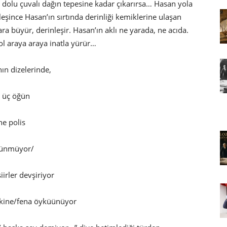
 dolu çuvalı dağın tepesine kadar çıkarırsa… Hasan yola
rleşince Hasan’ın sırtında derinliği kemiklerine ulaşan
yara büyür, derinleşir. Hasan’ın aklı ne yarada, ne acıda.
ol araya araya inatla yürür…
ın dizelerinde,
e üç öğün
ne polis
üşünmüyor/
irler devşiriyor
inkine/fena öyküünüyor