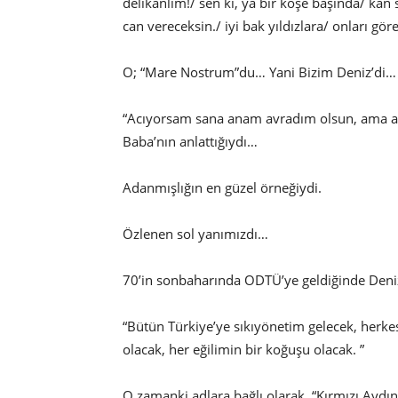
delikanlım!/ sen ki, ya bir köşe başında/ kan
can vereceksin./ iyi bak yıldızlara/ onları gö
O; “Mare Nostrum”du… Yani Bizim Deniz’di…
“Acıyorsam sana anam avradım olsun, ama aşk 
Baba’nın anlattığıydı…
Adanmışlığın en güzel örneğiydi.
Özlenen sol yanımızdı…
70’in sonbaharında ODTÜ’ye geldiğinde Deniz 
“Bütün Türkiye’ye sıkıyönetim gelecek, herke
olacak, her eğilimin bir koğuşu olacak. ”
O zamanki adlara bağlı olarak, “Kırmızı Aydın