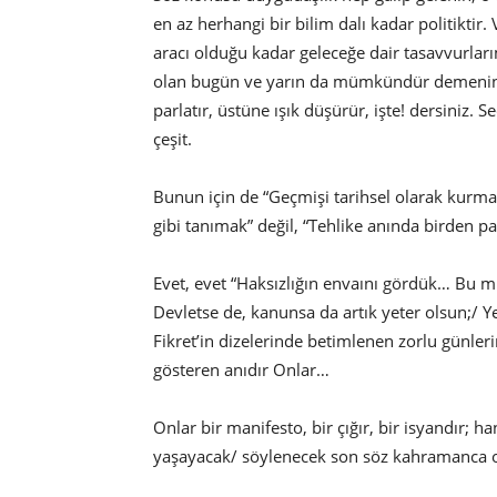
en az herhangi bir bilim dalı kadar politiktir
aracı olduğu kadar geleceğe dair tasavvurla
olan bugün ve yarın da mümkündür demenin ent
parlatır, üstüne ışık düşürür, işte! dersiniz. S
çeşit.
Bunun için de “Geçmişi tarihsel olarak kur
gibi tanımak” değil, “Tehlike anında birden pa
Evet, evet “Haksızlığın envaını gördük… Bu 
Devletse de, kanunsa da artık yeter olsun;/ Y
Fikret’in dizelerinde betimlenen zorlu günlerin
gösteren anıdır Onlar…
Onlar bir manifesto, bir çığır, bir isyandır;
yaşayacak/ söylenecek son söz kahramanca ol