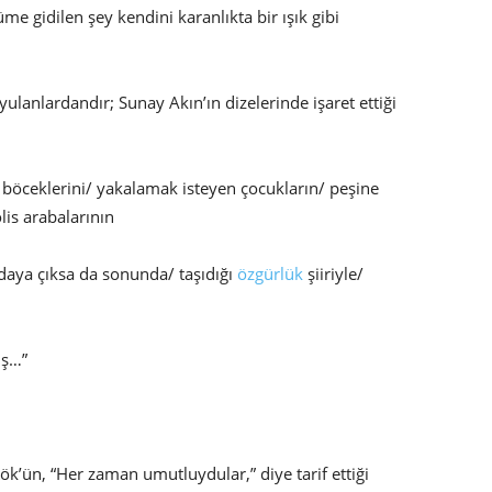
me gidilen şey kendini karanlıkta bir ışık gibi
yulanlardandır; Sunay Akın’ın dizelerinde işaret ettiği
ş böceklerini/ yakalamak isteyen çocukların/ peşine
olis arabalarının
daya çıksa da sonunda/ taşıdığı
özgürlük
şiiriyle/
iş…”
ök’ün, “Her zaman umutluydular,” diye tarif ettiği