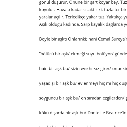
gönül düşürür. Önüne bir şart koyar bey. Tuz
koyulur. Hava o kadar sıcaktır ki, tuzla ter bi
yaralar açılır. Terledikçe yakar tuz. Yaktıkça 
Aşık olduğu kadında. Sarp kayalık dağlarda y
Böyle bir aşktı Onlarınki; hani Cemal Süreya’n
“bölücü bir aşk/ ekmeği suyu bölüyor/ günd
hain bir aşk bu/ sizin eve hırsız girer/ onunki
yaşadışı bir aşk bu/ evlenmeyi hiç mi hiç d
soyguncu bir aşk bu/ en sıradan ezgilerden/ şi
kökü dışarda bir aşk bu/ Dante ile Beatrice’