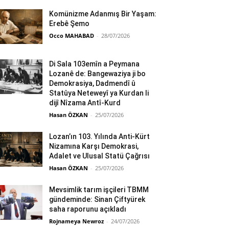
Komünizme Adanmış Bir Yaşam:
Erebê Şemo
Occo MAHABAD
-
28/07/2026
Di Sala 103emîn a Peymana
Lozanê de: Bangewaziya ji bo
Demokrasiya, Dadmendî û
Statûya Neteweyî ya Kurdan li
dijî Nîzama Antî-Kurd
Hasan ÖZKAN
-
25/07/2026
Lozan’ın 103. Yılında Anti-Kürt
Nizamına Karşı Demokrasi,
Adalet ve Ulusal Statü Çağrısı
Hasan ÖZKAN
-
25/07/2026
Mevsimlik tarım işçileri TBMM
gündeminde: Sinan Çiftyürek
saha raporunu açıkladı
Rojnameya Newroz
-
24/07/2026