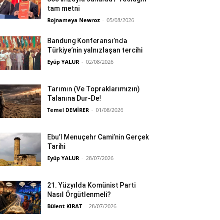
tam metni
Rojnameya Newroz
-
05/08/2026
Bandung Konferansı’nda
Türkiye’nin yalnızlaşan tercihi
Eyüp YALUR
-
02/08/2026
Tarımın (Ve Topraklarımızın)
Talanına Dur-De!
Temel DEMİRER
-
01/08/2026
Ebu’l Menuçehr Cami’nin Gerçek
Tarihi
Eyüp YALUR
-
28/07/2026
21. Yüzyılda Komünist Parti
Nasıl Örgütlenmeli?
Bülent KIRAT
-
28/07/2026