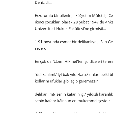
Deniz’di…
Erzurumlu bir ailenin, İlköğretim Müfettişi
ikinci çocukları olarak 28 Şubat 1947’de Ank
Üniversitesi Hukuk Fakültesi’ne girmişti…
1.91 boyunda esmer bir delikanlıydı, ‘Sarı Ge
severdi.
En çok da Nâzım Hikmet’ten şu dizeleri tere
“delikanlım!/ iyi bak yıldızlara,/ onları belki 
kollarını ufuklar gibi açıp geremezsin.
delikanlım!/ senin kafanın içi/ yıldızlı karanlık
senin kafan/ kâinatın en mükemmel şeyidir.