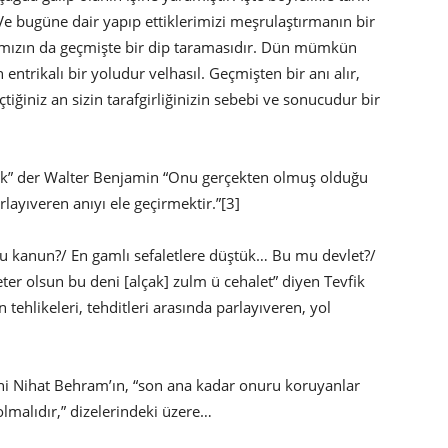
. Ve bugüne dair yapıp ettiklerimizi meşrulaştırmanın bir
rımızın da geçmişte bir dip taramasıdır. Dün mümkün
rikalı bir yoludur velhasıl. Geçmişten bir anı alır,
eçtiğiniz an sizin tarafgirliğinizin sebebi ve sonucudur bir
mak” der Walter Benjamin “Onu gerçekten olmuş olduğu
rlayıveren anıyı ele geçirmektir.”[3]
mu kanun?/ En gamlı sefaletlere düştük… Bu mu devlet?/
eter olsun bu deni [alçak] zulm ü cehalet” diyen Tevfik
 tehlikeleri, tehditleri arasında parlayıveren, yol
 hani Nihat Behram’ın, “son ana kadar onuru koruyanlar
malıdır,” dizelerindeki üzere…