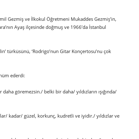
 Cemil Gezmiş ve İlkokul Öğretmeni Mukaddes Gezmiş’in,
ara’nın Ayaş ilçesinde doğmuş ve 1966’da İstanbul
lin’ türküsünü, ‘Rodrigo’nun Gitar Konçertosu’nu çok
nnüm ederdi:
bir daha göremezsin./ belki bir daha/ yıldızların ışığında/
lar/ kadar/ güzel, korkunç, kudretli ve iyidir./ yıldızlar ve