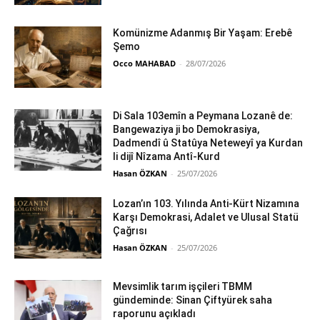
Komünizme Adanmış Bir Yaşam: Erebê
Şemo
Occo MAHABAD
-
28/07/2026
Di Sala 103emîn a Peymana Lozanê de:
Bangewaziya ji bo Demokrasiya,
Dadmendî û Statûya Neteweyî ya Kurdan
li dijî Nîzama Antî-Kurd
Hasan ÖZKAN
-
25/07/2026
Lozan’ın 103. Yılında Anti-Kürt Nizamına
Karşı Demokrasi, Adalet ve Ulusal Statü
Çağrısı
Hasan ÖZKAN
-
25/07/2026
Mevsimlik tarım işçileri TBMM
gündeminde: Sinan Çiftyürek saha
raporunu açıkladı