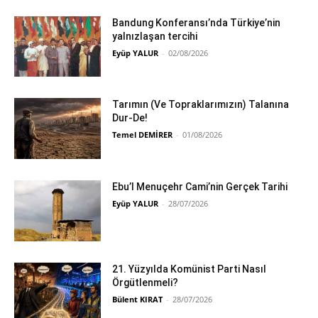
Bandung Konferansı’nda Türkiye’nin
yalnızlaşan tercihi
Eyüp YALUR
-
02/08/2026
Tarımın (Ve Topraklarımızın) Talanına
Dur-De!
Temel DEMİRER
-
01/08/2026
Ebu’l Menuçehr Cami’nin Gerçek Tarihi
Eyüp YALUR
-
28/07/2026
21. Yüzyılda Komünist Parti Nasıl
Örgütlenmeli?
Bülent KIRAT
-
28/07/2026