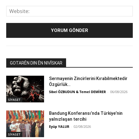
We
GOTARÊN DIN ÊN NIVÎSKAR
Sermayenin Zincirlerini Kırabilmektedir
Özgürlük…
Sibel ÖZBUDUN & Temel DEMİRER
-
06/08/2026
SİYASET
Bandung Konferansı’nda Türkiye’nin
yalnızlaşan tercihi
Eyüp YALUR
-
02/08/2026
SİYASET