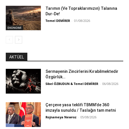
Tarımın (Ve Topraklarımızın) Talanına
Dur-De!
Temel DEMİRER
-
01/08/2026
EKONOMİ
AKTÜEL
Sermayenin Zincirlerini Kırabilmektedir
Özgürlük…
Sibel ÖZBUDUN & Temel DEMİRER
-
06/08/2026
Çerçeve yasa teklifi TBMM’de 360
imzayla sunuldu / Taslağın tam metni
Rojnameya Newroz
-
05/08/2026