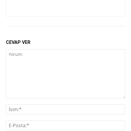
CEVAP VER
Yorum:
İsi
E-
Pos