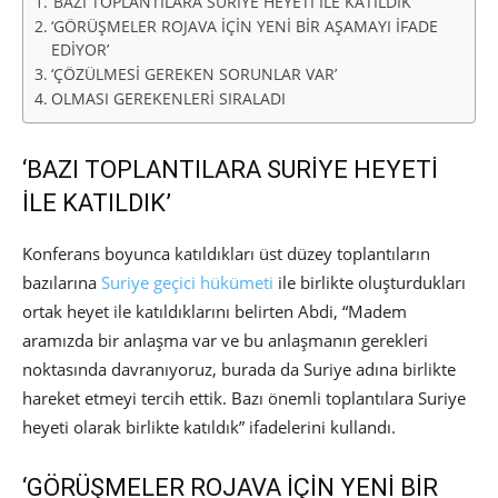
‘BAZI TOPLANTILARA SURİYE HEYETİ İLE KATILDIK’
‘GÖRÜŞMELER ROJAVA İÇİN YENİ BİR AŞAMAYI İFADE
EDİYOR’
‘ÇÖZÜLMESİ GEREKEN SORUNLAR VAR’
OLMASI GEREKENLERİ SIRALADI
‘BAZI TOPLANTILARA SURİYE HEYETİ
İLE KATILDIK’
Konferans boyunca katıldıkları üst düzey toplantıların
bazılarına
Suriye geçici hükümeti
ile birlikte oluşturdukları
ortak heyet ile katıldıklarını belirten Abdi, “Madem
aramızda bir anlaşma var ve bu anlaşmanın gerekleri
noktasında davranıyoruz, burada da Suriye adına birlikte
hareket etmeyi tercih ettik. Bazı önemli toplantılara Suriye
heyeti olarak birlikte katıldık” ifadelerini kullandı.
‘GÖRÜŞMELER ROJAVA İÇİN YENİ BİR