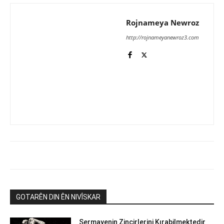
Rojnameya Newroz
http://rojnameyanewroz3.com
GOTARÊN DIN ÊN NIVÎSKAR
Sermayenin Zincirlerini Kırabilmektedir