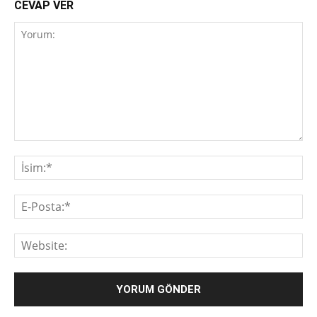
CEVAP VER
Yorum:
İsi
E-
Pos
We