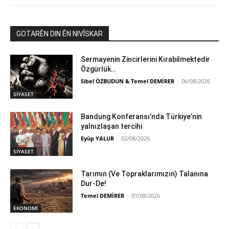
GOTARÊN DIN ÊN NIVÎSKAR
Sermayenin Zincirlerini Kırabilmektedir
Özgürlük…
Sibel ÖZBUDUN & Temel DEMİRER
-
06/08/2026
SİYASET
Bandung Konferansı’nda Türkiye’nin
yalnızlaşan tercihi
Eyüp YALUR
-
02/08/2026
SİYASET
Tarımın (Ve Topraklarımızın) Talanına
Dur-De!
Temel DEMİRER
-
01/08/2026
EKONOMİ