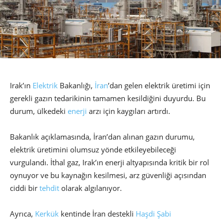
Irak’ın
Elektrik
Bakanlığı,
İran
’dan gelen elektrik üretimi için
gerekli gazın tedarikinin tamamen kesildiğini duyurdu. Bu
durum, ülkedeki
enerji
arzı için kaygıları artırdı.
Bakanlık açıklamasında, İran’dan alınan gazın durumu,
elektrik üretimini olumsuz yönde etkileyebileceği
vurgulandı. İthal gaz, Irak’ın enerji altyapısında kritik bir rol
oynuyor ve bu kaynağın kesilmesi, arz güvenliği açısından
ciddi bir
tehdit
olarak algılanıyor.
Ayrıca,
Kerkük
kentinde İran destekli
Haşdi Şabi