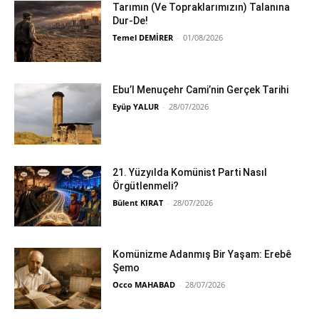
Tarımın (Ve Topraklarımızın) Talanına
Dur-De!
Temel DEMİRER
-
01/08/2026
Ebu’l Menuçehr Cami’nin Gerçek Tarihi
Eyüp YALUR
-
28/07/2026
21. Yüzyılda Komünist Parti Nasıl
Örgütlenmeli?
Bülent KIRAT
-
28/07/2026
Komünizme Adanmış Bir Yaşam: Erebê
Şemo
Occo MAHABAD
-
28/07/2026