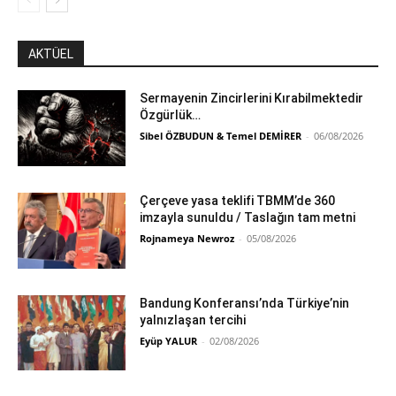
AKTÜEL
Sermayenin Zincirlerini Kırabilmektedir
Özgürlük…
Sibel ÖZBUDUN & Temel DEMİRER
-
06/08/2026
Çerçeve yasa teklifi TBMM’de 360
imzayla sunuldu / Taslağın tam metni
Rojnameya Newroz
-
05/08/2026
Bandung Konferansı’nda Türkiye’nin
yalnızlaşan tercihi
Eyüp YALUR
-
02/08/2026