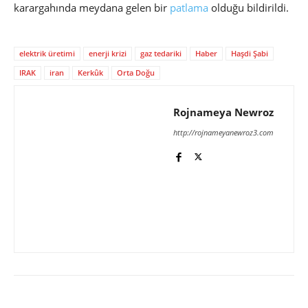
karargahında meydana gelen bir
patlama
olduğu bildirildi.
elektrik üretimi
enerji krizi
gaz tedariki
Haber
Haşdi Şabi
IRAK
iran
Kerkûk
Orta Doğu
Rojnameya Newroz
http://rojnameyanewroz3.com