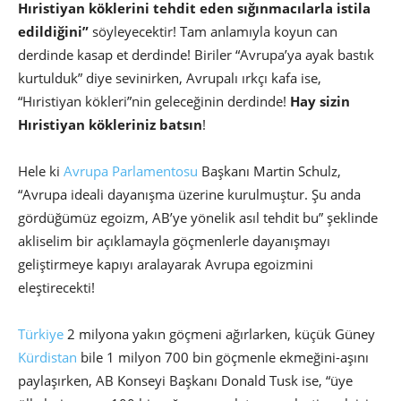
Hıristiyan köklerini tehdit eden sığınmacılarla istila
edildiğini”
söyleyecektir! Tam anlamıyla koyun can
derdinde kasap et derdinde! Biriler “Avrupa’ya ayak bastık
kurtulduk” diye sevinirken, Avrupalı ırkçı kafa ise,
“Hıristiyan kökleri”nin geleceğinin derdinde!
Hay sizin
Hıristiyan kökleriniz batsın
!
Hele ki
Avrupa Parlamentosu
Başkanı Martin Schulz,
“Avrupa ideali dayanışma üzerine kurulmuştur. Şu anda
gördüğümüz egoizm, AB’ye yönelik asıl tehdit bu” şeklinde
akliselim bir açıklamayla göçmenlerle dayanışmayı
geliştirmeye kapıyı aralayarak Avrupa egoizmini
eleştirecekti!
Türkiye
2 milyona yakın göçmeni ağırlarken, küçük Güney
Kürdistan
bile 1 milyon 700 bin göçmenle ekmeğini-aşını
paylaşırken, AB Konseyi Başkanı Donald Tusk ise, “üye