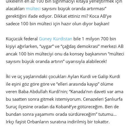
ülkelerin en az 100 bin sığınmacıyı kıtaya yerleştirmek için
alacakları
mülteci
sayısını büyük oranda artırması”
gerektiğini ifade ediyor. Dikkat ettiniz mi? Koca AB’ye
sadece 100 bin mülteci için hazır olun diyor başkan!
Küçücük federal
Güney Kürdistan
bile 1 milyon 700 bin
kişiyi ağırlarken, “uygar” ve “çağdaş demokrasi” merkezi AB
ancak 100 bin mülteciyi onu da konsey başkanının “mülteci
sayısını büyük oranda artırın” uyarısıyla alabilecek!
İki ve üç yaşlarındaki çocukları Aylan Kurdi ve Galip Kurdi
ile eşini göz göre göre ve “elleri arasında kayıp” ölüme
veren Baba Abdullah Kurdi’nin; “Kanada’nın daveti var ama
bu saatten sonra gitmek istemiyorum. Cenazeleri Şanlıurfa
Suruç ilçesine oradan da Kobanê’ye götüreceğim. Ben de
bundan sonra yaşamımı orada sürdüreceğim” tutumu…
Irkçı faşist Orbanların suratına indirilmiş bir tokattır.