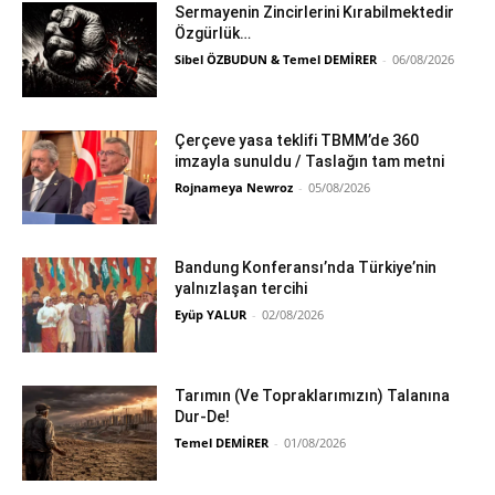
Sermayenin Zincirlerini Kırabilmektedir
Özgürlük…
Sibel ÖZBUDUN & Temel DEMİRER
-
06/08/2026
Çerçeve yasa teklifi TBMM’de 360
imzayla sunuldu / Taslağın tam metni
Rojnameya Newroz
-
05/08/2026
Bandung Konferansı’nda Türkiye’nin
yalnızlaşan tercihi
Eyüp YALUR
-
02/08/2026
Tarımın (Ve Topraklarımızın) Talanına
Dur-De!
Temel DEMİRER
-
01/08/2026