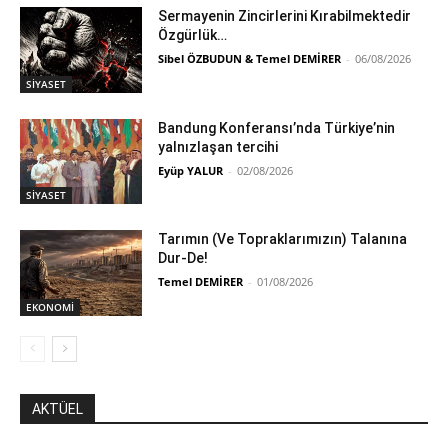
Sermayenin Zincirlerini Kırabilmektedir
Özgürlük…
Sibel ÖZBUDUN & Temel DEMİRER
-
06/08/2026
SİYASET
Bandung Konferansı’nda Türkiye’nin
yalnızlaşan tercihi
Eyüp YALUR
-
02/08/2026
SİYASET
Tarımın (Ve Topraklarımızın) Talanına
Dur-De!
Temel DEMİRER
-
01/08/2026
EKONOMİ
AKTÜEL