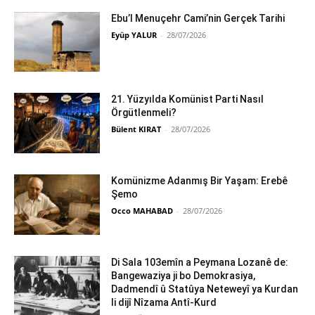
Ebu’l Menuçehr Cami’nin Gerçek Tarihi
Eyüp YALUR
-
28/07/2026
21. Yüzyılda Komünist Parti Nasıl
Örgütlenmeli?
Bülent KIRAT
-
28/07/2026
Komünizme Adanmış Bir Yaşam: Erebê
Şemo
Occo MAHABAD
-
28/07/2026
Di Sala 103emîn a Peymana Lozanê de:
Bangewaziya ji bo Demokrasiya,
Dadmendî û Statûya Neteweyî ya Kurdan
li dijî Nîzama Antî-Kurd