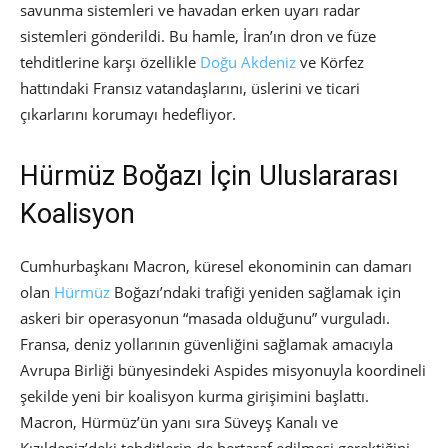
savunma sistemleri ve havadan erken uyarı radar
sistemleri gönderildi. Bu hamle, İran’ın dron ve füze
tehditlerine karşı özellikle
Doğu Akdeniz
ve Körfez
hattındaki Fransız vatandaşlarını, üslerini ve ticari
çıkarlarını korumayı hedefliyor.
Hürmüz Boğazı İçin Uluslararası
Koalisyon
Cumhurbaşkanı Macron, küresel ekonominin can damarı
olan
Hürmüz
Boğazı’ndaki trafiği yeniden sağlamak için
askeri bir operasyonun “masada olduğunu” vurguladı.
Fransa, deniz yollarının güvenliğini sağlamak amacıyla
Avrupa Birliği bünyesindeki Aspides misyonuyla koordineli
şekilde yeni bir koalisyon kurma girişimini başlattı.
Macron, Hürmüz’ün yanı sıra Süveyş Kanalı ve
Kızıldeniz’deki tehditlerin de bertaraf edilmesi gerektiğini