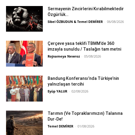
Sermayenin Zincirlerini Kırabilmektedir
Özgürlük…
Sibel ÖZBUDUN & Temel DEMİRER
-
06/08/2026
Çerçeve yasa teklifi TBMM’de 360
imzayla sunuldu / Taslağın tam metni
Rojnameya Newroz
-
05/08/2026
Bandung Konferansı’nda Türkiye’nin
yalnızlaşan tercihi
Eyüp YALUR
-
02/08/2026
Tarımın (Ve Topraklarımızın) Talanına
Dur-De!
Temel DEMİRER
-
01/08/2026