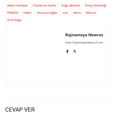
Askeri Sevkiyat
Charles de Gaulle
Doğu Akdeniz
Enerji Güvenliği
FRANSA
Haber
Hürmüz boğazı
iran
kıbrıs
Macron
Orta Doğu
Rojnameya Newroz
http://rojnameyanewroz3.com
CEVAP VER