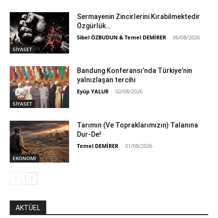
Sermayenin Zincirlerini Kırabilmektedir
Özgürlük…
Sibel ÖZBUDUN & Temel DEMİRER
-
06/08/2026
SİYASET
Bandung Konferansı’nda Türkiye’nin
yalnızlaşan tercihi
Eyüp YALUR
-
02/08/2026
SİYASET
Tarımın (Ve Topraklarımızın) Talanına
Dur-De!
Temel DEMİRER
-
01/08/2026
EKONOMİ
AKTÜEL