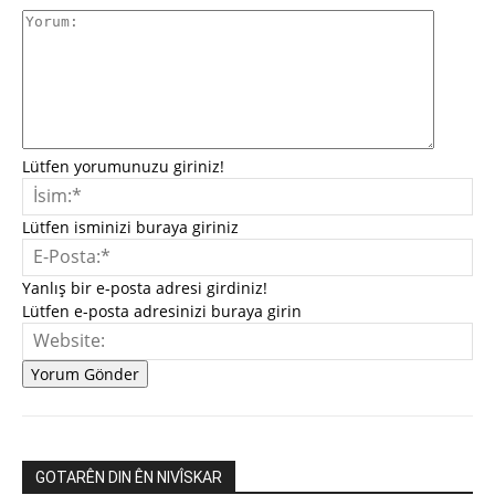
Yorum:
Lütfen yorumunuzu giriniz!
İsi
Lütfen isminizi buraya giriniz
E-
Pos
Yanlış bir e-posta adresi girdiniz!
Lütfen e-posta adresinizi buraya girin
We
GOTARÊN DIN ÊN NIVÎSKAR