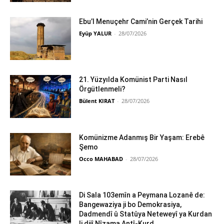
Ebu’l Menuçehr Cami’nin Gerçek Tarihi
Eyüp YALUR
-
28/07/2026
21. Yüzyılda Komünist Parti Nasıl
Örgütlenmeli?
Bülent KIRAT
-
28/07/2026
Komünizme Adanmış Bir Yaşam: Erebê
Şemo
Occo MAHABAD
-
28/07/2026
Di Sala 103emîn a Peymana Lozanê de:
Bangewaziya ji bo Demokrasiya,
Dadmendî û Statûya Neteweyî ya Kurdan
li dijî Nîzama Antî-Kurd