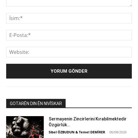
Yorum:
İsi
E-
Pos
We
GOTARÊN DIN ÊN NIVÎSKAR
Sermayenin Zincirlerini Kırabilmektedir
Özgürlük…
Sibel ÖZBUDUN & Temel DEMİRER
-
06/08/2026