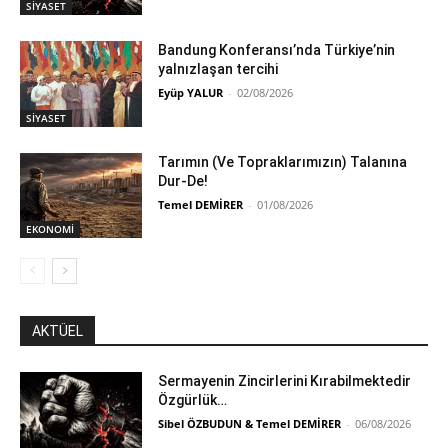
SİYASET
Bandung Konferansı’nda Türkiye’nin
yalnızlaşan tercihi
Eyüp YALUR
-
02/08/2026
SİYASET
Tarımın (Ve Topraklarımızın) Talanına
Dur-De!
Temel DEMİRER
-
01/08/2026
EKONOMİ
AKTÜEL
Sermayenin Zincirlerini Kırabilmektedir
Özgürlük…
Sibel ÖZBUDUN & Temel DEMİRER
-
06/08/2026