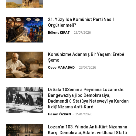
21. Yüzyılda Komünist Parti Nasıl
Örgütlenmeli?
Bülent KIRAT
-
28/07/2026
Komünizme Adanmış Bir Yaşam: Erebê
Şemo
Occo MAHABAD
-
28/07/2026
Di Sala 103emîn a Peymana Lozanê de:
Bangewaziya ji bo Demokrasiya,
Dadmendî û Statûya Neteweyî ya Kurdan
li dijî Nîzama Antî-Kurd
Hasan ÖZKAN
-
25/07/2026
Lozan’ın 103. Yılında Anti-Kürt Nizamına
Karşı Demokrasi, Adalet ve Ulusal Statü