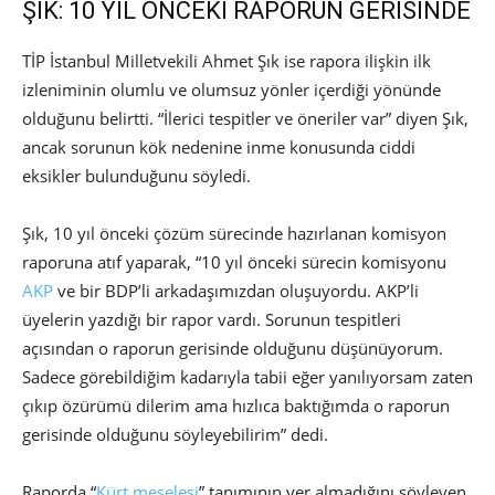
ŞIK: 10 YIL ÖNCEKİ RAPORUN GERİSİNDE
TİP İstanbul Milletvekili Ahmet Şık ise rapora ilişkin ilk
izleniminin olumlu ve olumsuz yönler içerdiği yönünde
olduğunu belirtti. “İlerici tespitler ve öneriler var” diyen Şık,
ancak sorunun kök nedenine inme konusunda ciddi
eksikler bulunduğunu söyledi.
Şık, 10 yıl önceki çözüm sürecinde hazırlanan komisyon
raporuna atıf yaparak, “10 yıl önceki sürecin komisyonu
AKP
ve bir BDP’li arkadaşımızdan oluşuyordu. AKP’li
üyelerin yazdığı bir rapor vardı. Sorunun tespitleri
açısından o raporun gerisinde olduğunu düşünüyorum.
Sadece görebildiğim kadarıyla tabii eğer yanılıyorsam zaten
çıkıp özürümü dilerim ama hızlıca baktığımda o raporun
gerisinde olduğunu söyleyebilirim” dedi.
Raporda “
Kürt meselesi
” tanımının yer almadığını söyleyen