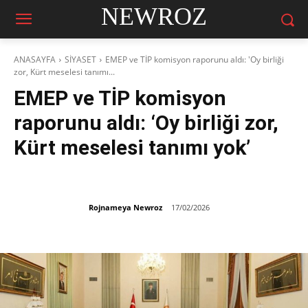
NEWROZ
ANASAYFA
SİYASET
EMEP ve TİP komisyon raporunu aldı: 'Oy birliği
zor, Kürt meselesi tanımı...
EMEP ve TİP komisyon
raporunu aldı: ‘Oy birliği zor,
Kürt meselesi tanımı yok’
Rojnameya Newroz
17/02/2026