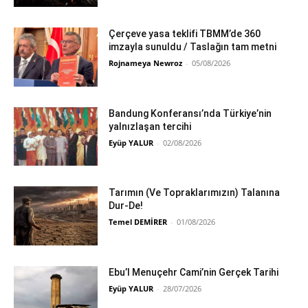
Çerçeve yasa teklifi TBMM’de 360
imzayla sunuldu / Taslağın tam metni
Rojnameya Newroz
-
05/08/2026
Bandung Konferansı’nda Türkiye’nin
yalnızlaşan tercihi
Eyüp YALUR
-
02/08/2026
Tarımın (Ve Topraklarımızın) Talanına
Dur-De!
Temel DEMİRER
-
01/08/2026
Ebu’l Menuçehr Cami’nin Gerçek Tarihi
Eyüp YALUR
-
28/07/2026